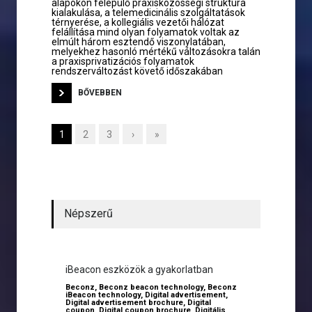
alapokon felépülő praxisközösségi struktúra
kialakulása, a telemedicinális szolgáltatások
térnyerése, a kollegiális vezetői hálózat
felállítása mind olyan folyamatok voltak az
elmúlt három esztendő viszonylatában,
melyekhez hasonló mértékű változásokra talán
a praxisprivatizációs folyamatok
rendszerváltozást követő időszakában
BŐVEBBEN
1
2
3
›
»
Népszerű
iBeacon eszközök a gyakorlatban
Beconz
,
Beconz beacon technology
,
Beconz
iBeacon technology
,
Digital advertisement
,
Digital advertisement brochure
,
Digital
coupon
,
Digital coupon brochure
,
Digitális