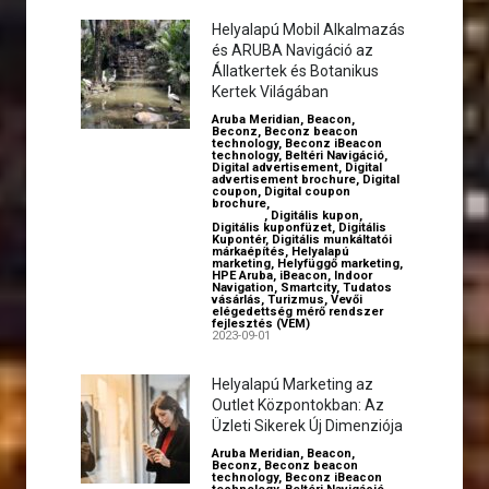
Helyalapú Mobil Alkalmazás
és ARUBA Navigáció az
Állatkertek és Botanikus
Kertek Világában
Aruba Meridian
,
Beacon
,
Beconz
,
Beconz beacon
technology
,
Beconz iBeacon
technology
,
Beltéri Navigáció
,
Digital advertisement
,
Digital
advertisement brochure
,
Digital
coupon
,
Digital coupon
brochure
,
Digital employer
branding
,
Digitális kupon
,
Digitális kuponfüzet
,
Digitális
Kupontér
,
Digitális munkáltatói
márkaépítés
,
Helyalapú
marketing
,
Helyfüggő marketing
,
HPE Aruba
,
iBeacon
,
Indoor
Navigation
,
Smartcity
,
Tudatos
vásárlás
,
Turizmus
,
Vevői
elégedettség mérő rendszer
fejlesztés (VEM)
2023-09-01
Helyalapú Marketing az
Outlet Központokban: Az
Üzleti Sikerek Új Dimenziója
Aruba Meridian
,
Beacon
,
Beconz
,
Beconz beacon
technology
,
Beconz iBeacon