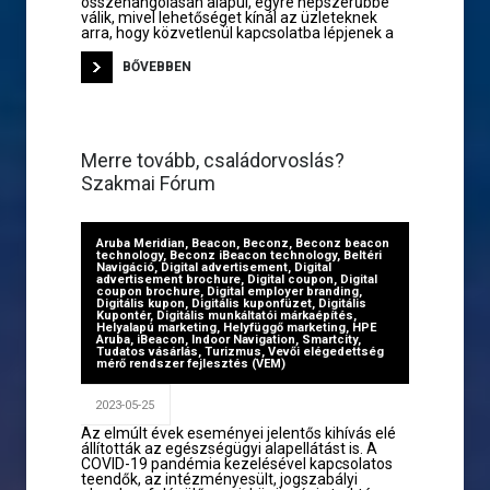
összehangolásán alapul, egyre népszerűbbé
válik, mivel lehetőséget kínál az üzleteknek
arra, hogy közvetlenül kapcsolatba lépjenek a
BŐVEBBEN
Merre tovább, családorvoslás?
Szakmai Fórum
Aruba Meridian
,
Beacon
,
Beconz
,
Beconz beacon
technology
,
Beconz iBeacon technology
,
Beltéri
Navigáció
,
Digital advertisement
,
Digital
advertisement brochure
,
Digital coupon
,
Digital
coupon brochure
,
Digital employer branding
,
Digitális kupon
,
Digitális kuponfüzet
,
Digitális
Kupontér
,
Digitális munkáltatói márkaépítés
,
Helyalapú marketing
,
Helyfüggő marketing
,
HPE
Aruba
,
iBeacon
,
Indoor Navigation
,
Smartcity
,
Tudatos vásárlás
,
Turizmus
,
Vevői elégedettség
mérő rendszer fejlesztés (VEM)
2023-05-25
Az elmúlt évek eseményei jelentős kihívás elé
állították az egészségügyi alapellátást is. A
COVID-19 pandémia kezelésével kapcsolatos
teendők, az intézményesült, jogszabályi