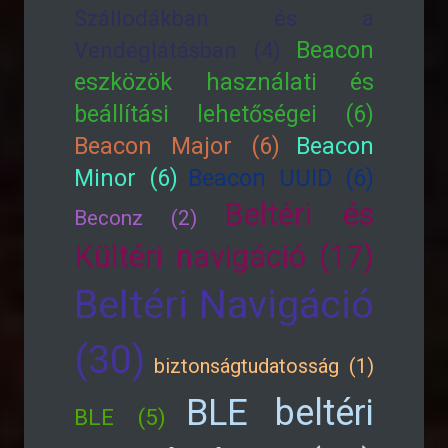
Szállodákban és a
Beacon
Vendéglátásban (4)
eszközök használati és
beállítási lehetőségei (6)
Beacon Major (6)
Beacon
Minor (6)
Beacon UUID (6)
Beltéri és
Beconz (2)
Kültéri navigáció (17)
Beltéri Navigáció
(30)
biztonságtudatosság (1)
BLE beltéri
BLE (5)