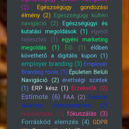
(2)
Egészségügy gondozási
élmény (2)
Egészségügy kültéri
navigáció (2)
Egészségügyi és
kutatási megoldások (1)
egyedi
fejlesztés (1)
egyéni marketing
megoldás (1)
Élő (1)
élőben
követhető a digitális kupon (1)
employer branding (3)
Employer
Branding tools (1)
Épületen Belüli
Navigáció (2)
érettségi szintek
(1)
ERP kész (1)
Érzékelők (2)
Estimote (6)
FAA (2)
Federal
Aviation Administration (2)
fókuszálás (3)
felsőoktatás (1)
Forráskód elemzés (4)
GDPR