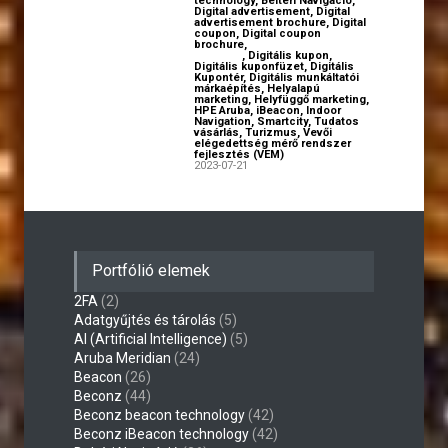
technology
,
Beltéri Navigáció
,
Digital advertisement
,
Digital
advertisement brochure
,
Digital
coupon
,
Digital coupon
brochure
,
Digital employer
branding
,
Digitális kupon
,
Digitális kuponfüzet
,
Digitális
Kupontér
,
Digitális munkáltatói
márkaépítés
,
Helyalapú
marketing
,
Helyfüggő marketing
,
HPE Aruba
,
iBeacon
,
Indoor
Navigation
,
Smartcity
,
Tudatos
vásárlás
,
Turizmus
,
Vevői
elégedettség mérő rendszer
fejlesztés (VEM)
2023-07-21
Portfólió elemek
2FA
(2)
Adatgyűjtés és tárolás
(5)
AI (Artificial Intelligence)
(5)
Aruba Meridian
(24)
Beacon
(26)
Beconz
(44)
Beconz beacon technology
(42)
Beconz iBeacon technology
(42)