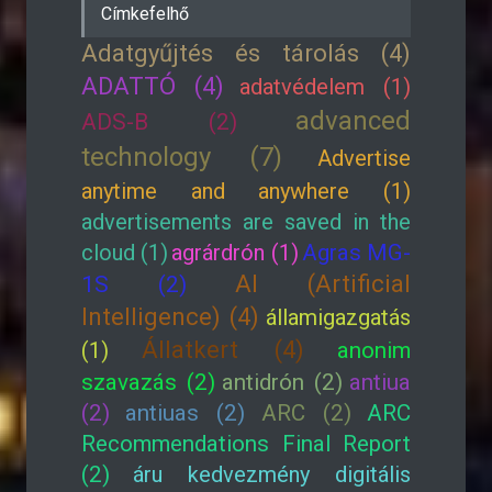
Címkefelhő
Adatgyűjtés és tárolás (4)
ADATTÓ (4)
adatvédelem (1)
advanced
ADS-B (2)
technology (7)
Advertise
anytime and anywhere (1)
advertisements are saved in the
cloud (1)
agrárdrón (1)
Agras MG-
AI (Artificial
1S (2)
Intelligence) (4)
államigazgatás
Állatkert (4)
(1)
anonim
szavazás (2)
antidrón (2)
antiua
(2)
antiuas (2)
ARC (2)
ARC
Recommendations Final Report
(2)
áru kedvezmény digitális