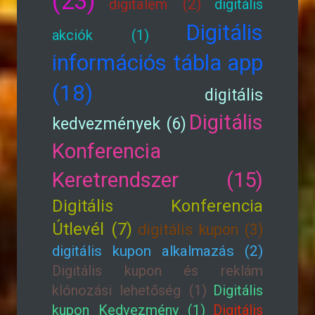
(23)
digitalem (2)
digitális
Digitális
akciók (1)
információs tábla app
(18)
digitális
Digitális
kedvezmények (6)
Konferencia
Keretrendszer (15)
Digitális Konferencia
Útlevél (7)
digitális kupon (3)
digitális kupon alkalmazás (2)
Digitális kupon és reklám
klónozási lehetőség (1)
Digitális
kupon Kedvezmény (1)
Digitális