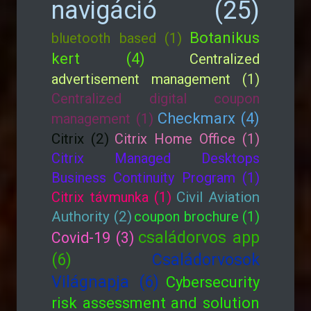
navigáció (25)
Botanikus
bluetooth based (1)
kert (4)
Centralized
advertisement management (1)
Centralized digital coupon
Checkmarx (4)
management (1)
Citrix (2)
Citrix Home Office (1)
Citrix Managed Desktops
Business Continuity Program (1)
Citrix távmunka (1)
Civil Aviation
Authority (2)
coupon brochure (1)
családorvos app
Covid-19 (3)
(6)
Családorvosok
Világnapja (6)
Cybersecurity
risk assessment and solution