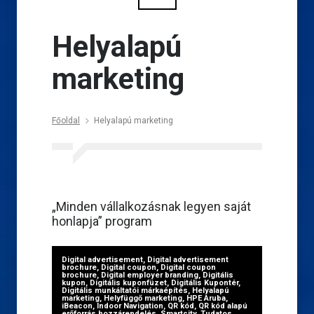
Helyalapú
marketing
Főoldal
Helyalapú marketing
„Minden vállalkozásnak legyen saját
honlapja” program
Digital advertisement
,
Digital advertisement
brochure
,
Digital coupon
,
Digital coupon
brochure
,
Digital employer branding
,
Digitális
kupon
,
Digitális kuponfüzet
,
Digitális Kupontér
,
Digitális munkáltatói márkaépítés
,
Helyalapú
marketing
,
Helyfüggő marketing
,
HPE Aruba
,
iBeacon
,
Indoor Navigation
,
QR kód
,
QR kód alapú
erőforrás hozzárendelés
,
Smartcity
,
Tudatos