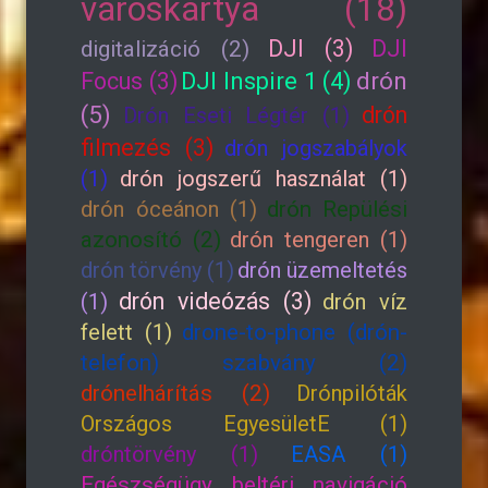
városkártya (18)
DJI (3)
DJI
digitalizáció (2)
drón
Focus (3)
DJI Inspire 1 (4)
(5)
drón
Drón Eseti Légtér (1)
filmezés (3)
drón jogszabályok
(1)
drón jogszerű használat (1)
drón óceánon (1)
drón Repülési
azonosító (2)
drón tengeren (1)
drón törvény (1)
drón üzemeltetés
drón videózás (3)
(1)
drón víz
felett (1)
drone-to-phone (drón-
telefon) szabvány (2)
drónelhárítás (2)
Drónpilóták
Országos EgyesületE (1)
dróntörvény (1)
EASA (1)
Egészségügy beltéri navigáció