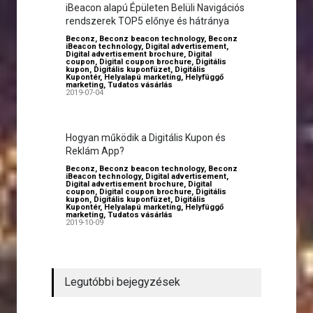
iBeacon alapú Épületen Belüli Navigációs
rendszerek TOP5 előnye és hátránya
Beconz
,
Beconz beacon technology
,
Beconz
iBeacon technology
,
Digital advertisement
,
Digital advertisement brochure
,
Digital
coupon
,
Digital coupon brochure
,
Digitális
kupon
,
Digitális kuponfüzet
,
Digitális
Kupontér
,
Helyalapú marketing
,
Helyfüggő
marketing
,
Tudatos vásárlás
2019-07-04
Hogyan működik a Digitális Kupon és
Reklám App?
Beconz
,
Beconz beacon technology
,
Beconz
iBeacon technology
,
Digital advertisement
,
Digital advertisement brochure
,
Digital
coupon
,
Digital coupon brochure
,
Digitális
kupon
,
Digitális kuponfüzet
,
Digitális
Kupontér
,
Helyalapú marketing
,
Helyfüggő
marketing
,
Tudatos vásárlás
2019-10-09
Legutóbbi bejegyzések