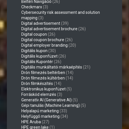
Beltéri Navigáció
(26)
Checkmarx
(3)
Cybersecurity risk assessment and solution
mapping
(3)
Digital advertisement
(39)
Digital advertisement brochure
(26)
Digital coupon
(26)
Digital coupon brochure
(26)
Digital employer branding
(20)
Digitális kupon
(30)
Digitális kuponfüzet
(26)
Digitális Kupontér
(26)
Digitális munkáltatói márkaépítés
(21)
Drón filmezés beltérben
(14)
Drón filmezés kültérben
(14)
Drón filmkészítés
(14)
Elektronikus kuponfüzet
(5)
Forráskód elemzés
(3)
Generatív AI (Generative AI)
(5)
Gépi tanulás (Machine Learning)
(5)
Helyalapú marketing
(33)
Helyfüggő marketing
(34)
HPE Aruba
(27)
HPE green lake
(1)