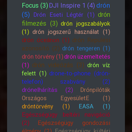
drón
Focus (3)
DJI Inspire 1 (4)
(5)
drón
Drón Eseti Légtér (1)
filmezés (3)
drón jogszabályok
(1)
drón jogszerű használat (1)
drón óceánon (1)
drón Repülési
azonosító (2)
drón tengeren (1)
drón törvény (1)
drón üzemeltetés
drón videózás (3)
(1)
drón víz
felett (1)
drone-to-phone (drón-
telefon) szabvány (2)
drónelhárítás (2)
Drónpilóták
Országos EgyesületE (1)
dróntörvény (1)
EASA (1)
Egészségügy beltéri navigáció
(2)
Egészségügy gondozási
élmény (2)
Egészségügy kültéri