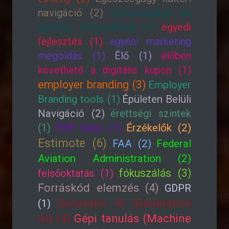
navigáció (2)
Egészségügyi és
kutatási megoldások (1)
egyedi
fejlesztés (1)
egyéni marketing
megoldás (1)
Élő (1)
élőben
követhető a digitális kupon (1)
employer branding (3)
Employer
Branding tools (1)
Épületen Belüli
Navigáció (2)
érettségi szintek
(1)
ERP kész (1)
Érzékelők (2)
Estimote (6)
FAA (2)
Federal
Aviation Administration (2)
fókuszálás (3)
felsőoktatás (1)
Forráskód elemzés (4)
GDPR
Generatív AI (Generative
(1)
AI) (4)
Gépi tanulás (Machine