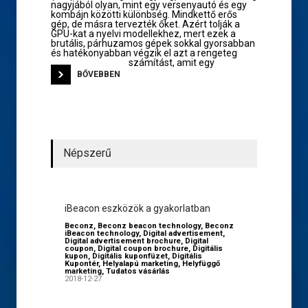
nagyjából olyan, mint egy versenyautó és egy
kombájn közötti különbség. Mindkettő erős
gép, de másra tervezték őket. Azért tolják a
GPU-kat a nyelvi modellekhez, mert ezek a
brutális, párhuzamos gépek sokkal gyorsabban
és hatékonyabban végzik el azt a rengeteg
számítást, amit egy
BŐVEBBEN
Népszerű
iBeacon eszközök a gyakorlatban
Beconz
,
Beconz beacon technology
,
Beconz
iBeacon technology
,
Digital advertisement
,
Digital advertisement brochure
,
Digital
coupon
,
Digital coupon brochure
,
Digitális
kupon
,
Digitális kuponfüzet
,
Digitális
Kupontér
,
Helyalapú marketing
,
Helyfüggő
marketing
,
Tudatos vásárlás
2018-12-27