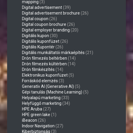
mapping
(3)
Digital advertisement
(39)
Digital advertisement brochure
(26)
Digital coupon
(26)
Digital coupon brochure
(26)
Digital employer branding
(20)
Digitális kupon
(30)
Digitális kuponfüzet
(26)
Digitális Kupontér
(26)
Digitális munkáltatói márkaépítés
(21)
Drón filmezés beltérben
(14)
Drón filmezés kültérben
(14)
Drón filmkészítés
(14)
Elektronikus kuponfüzet
(5)
Forráskód elemzés
(3)
Generatív AI (Generative AI)
(5)
Gépi tanulás (Machine Learning)
(5)
Helyalapú marketing
(33)
Helyfüggő marketing
(34)
HPE Aruba
(27)
HPE green lake
(1)
iBeacon
(26)
Indoor Navigation
(27)
Kiberbiztonság
(3)