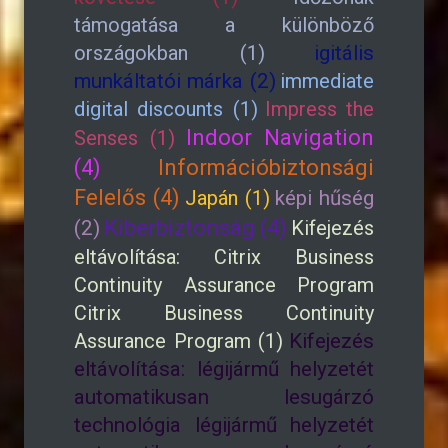
támogatása a különböző
országokban (1)
igitális
munkáltatói márka (2)
immediate
digital discounts (1)
Impress the
Indoor Navigation
Senses (1)
(4)
Információbiztonsági
Felelős (4)
Japán (1)
képi hűség
Kiberbiztonság (4)
(2)
Kifejezés
eltávolítása: Citrix Business
Continuity Assurance Program
Citrix Business Continuity
Assurance Program (1)
Kifejezés
eltávolítása: légijármű helyzetét
automatikusan lesugárzó
technológia légijármű helyzetét