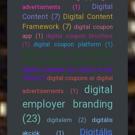
Digital
advertisments (1)
Content (7)
Digital Content
Framework (7)
digital coupon
app (1)
digital coupon brochure
(1)
digital coupon platform (1)
digital coupons are accessible
directly on your mobile phone (1)
digital coupons are saved in the
cloud (1)
digital coupons or digital
digital
advertisements (1)
employer branding
(23)
digitalem (2)
digitális
Digitális
akciók (1)