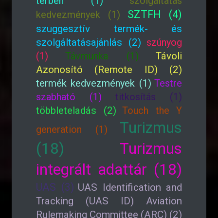
térben (1)
szolgáltatás
SZTFH (4)
kedvezmények (1)
szuggesztív termék- és
szolgáltatásajánlás (2)
szúnyog
(1)
Távmunka (1)
Távoli
Azonosító (Remote ID) (2)
termék kedvezmények (1)
Testre
szabható (1)
titkosítás (1)
többleteladás (2)
Touch the Y
Turizmus
generation (1)
(18)
Turizmus
integrált adattár (18)
UAS (3)
UAS Identification and
Tracking (UAS ID) Aviation
Rulemaking Committee (ARC) (2)