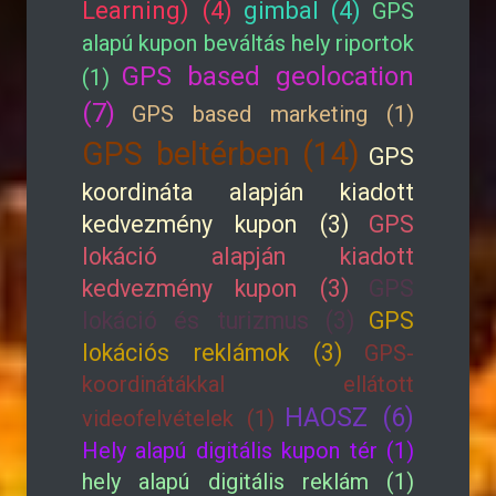
Learning) (4)
gimbal (4)
GPS
alapú kupon beváltás hely riportok
GPS based geolocation
(1)
(7)
GPS based marketing (1)
GPS beltérben (14)
GPS
koordináta alapján kiadott
kedvezmény kupon (3)
GPS
lokáció alapján kiadott
kedvezmény kupon (3)
GPS
lokáció és turizmus (3)
GPS
lokációs reklámok (3)
GPS-
koordinátákkal ellátott
HAOSZ (6)
videofelvételek (1)
Hely alapú digitális kupon tér (1)
hely alapú digitális reklám (1)