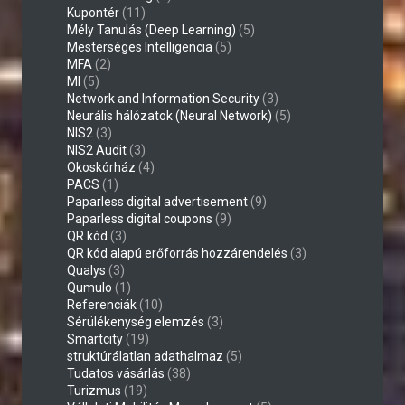
Kupontér
(11)
Mély Tanulás (Deep Learning)
(5)
Mesterséges Intelligencia
(5)
MFA
(2)
MI
(5)
Network and Information Security
(3)
Neurális hálózatok (Neural Network)
(5)
NIS2
(3)
NIS2 Audit
(3)
Okoskórház
(4)
PACS
(1)
Paparless digital advertisement
(9)
Paparless digital coupons
(9)
QR kód
(3)
QR kód alapú erőforrás hozzárendelés
(3)
Qualys
(3)
Qumulo
(1)
Referenciák
(10)
Sérülékenység elemzés
(3)
Smartcity
(19)
struktúrálatlan adathalmaz
(5)
Tudatos vásárlás
(38)
Turizmus
(19)