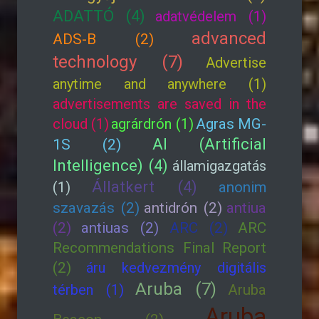
ADATTÓ (4)
adatvédelem (1)
advanced
ADS-B (2)
technology (7)
Advertise
anytime and anywhere (1)
advertisements are saved in the
cloud (1)
agrárdrón (1)
Agras MG-
AI (Artificial
1S (2)
Intelligence) (4)
államigazgatás
Állatkert (4)
(1)
anonim
szavazás (2)
antidrón (2)
antiua
(2)
antiuas (2)
ARC (2)
ARC
Recommendations Final Report
(2)
áru kedvezmény digitális
Aruba (7)
térben (1)
Aruba
Aruba