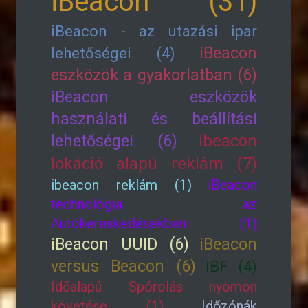
iBeacon (31)
iBeacon - az utazási ipar
iBeacon
lehetőségei (4)
eszközök a gyakorlatban (6)
iBeacon eszközök
használati és beállítási
lehetőségei (6)
ibeacon
lokáció alapú reklám (7)
ibeacon reklám (1)
iBeacon
technológia az
Autókereskedésekben (1)
iBeacon UUID (6)
iBeacon
versus Beacon (6)
IBF (4)
Időalapú Spórolás nyomon
követése (1)
Időzónák