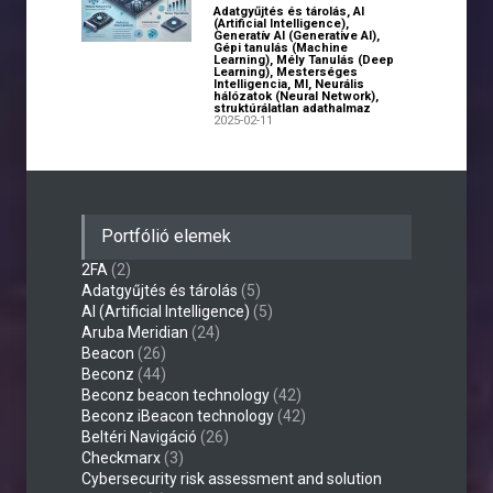
Adatgyűjtés és tárolás
,
AI
(Artificial Intelligence)
,
Generatív AI (Generative AI)
,
Gépi tanulás (Machine
Learning)
,
Mély Tanulás (Deep
Learning)
,
Mesterséges
Intelligencia
,
MI
,
Neurális
hálózatok (Neural Network)
,
struktúrálatlan adathalmaz
2025-02-11
Portfólió elemek
2FA
(2)
Adatgyűjtés és tárolás
(5)
AI (Artificial Intelligence)
(5)
Aruba Meridian
(24)
Beacon
(26)
Beconz
(44)
Beconz beacon technology
(42)
Beconz iBeacon technology
(42)
Beltéri Navigáció
(26)
Checkmarx
(3)
Cybersecurity risk assessment and solution