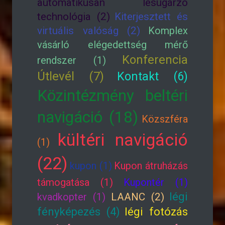
automatikusan lesugárzó
technológia (2)
Kiterjesztett és
virtuális valóság (2)
Komplex
vásárló elégedettség mérő
Konferencia
rendszer (1)
Útlevél (7)
Kontakt (6)
Közintézmény beltéri
navigáció (18)
Közszféra
kültéri navigáció
(1)
(22)
kupon (1)
Kupon átruházás
támogatása (1)
Kupontér (1)
légi
kvadkopter (1)
LAANC (2)
fényképezés (4)
légi fotózás