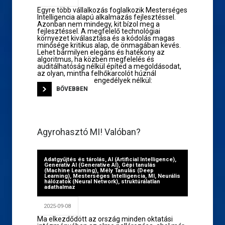
Egyre több vállalkozás foglalkozik Mesterséges
Intelligencia alapú alkalmazás fejlesztéssel.
Azonban nem mindegy, kit bízol meg a
fejlesztéssel. A megfelelő technológiai
környezet kiválasztása és a kódolás magas
minősége kritikus alap, de önmagában kevés.
Lehet bármilyen elegáns és hatékony az
algoritmus, ha közben megfelelés és
auditálhatóság nélkül építed a megoldásodat,
az olyan, mintha felhőkarcolót húznál
engedélyek nélkül:
BŐVEBBEN
Agyrohasztó MI! Valóban?
Adatgyűjtés és tárolás
,
AI (Artificial Intelligence)
,
Generatív AI (Generative AI)
,
Gépi tanulás
(Machine Learning)
,
Mély Tanulás (Deep
Learning)
,
Mesterséges Intelligencia
,
MI
,
Neurális
hálózatok (Neural Network)
,
struktúrálatlan
adathalmaz
2025-09-08
Ma elkezdődött az ország minden oktatási