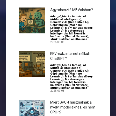
Agyrohasztó MI! Valóban?
Adatgyűjtés és tárolás
,
AI
(Artificial Intelligence)
,
Generatív AI (Generative AI)
,
Gépi tanulás (Machine
Learning)
,
Mély Tanulás (Deep
Learning)
,
Mesterséges
Intelligencia
,
MI
,
Neurális
hálózatok (Neural Network)
,
struktúrálatlan adathalmaz
2025-09-08
KKV-nak, internet nélküli
ChatGPT?
Adatgyűjtés és tárolás
,
AI
(Artificial Intelligence)
,
Generatív AI (Generative AI)
,
Gépi tanulás (Machine
Learning)
,
Mély Tanulás (Deep
Learning)
,
Mesterséges
Intelligencia
,
MI
,
Neurális
hálózatok (Neural Network)
,
struktúrálatlan adathalmaz
2025-09-08
Miért GPU-t használnak a
nyelvi modellekhez, és nem
CPU-t?