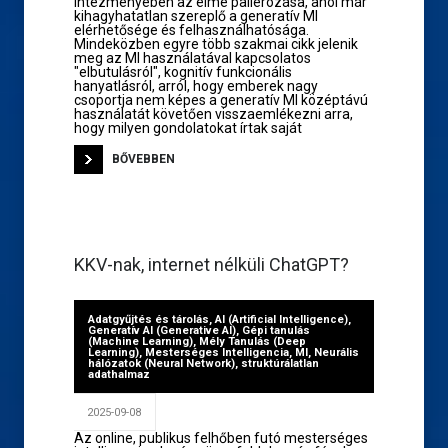
intézményében az elme pallérozása, ahol már
kihagyhatatlan szereplő a generatív MI
elérhetősége és felhasználhatósága.
Mindeközben egyre több szakmai cikk jelenik
meg az MI használatával kapcsolatos
"elbutulásról", kognitív funkcionális
hanyatlásról, arról, hogy emberek nagy
csoportja nem képes a generatív MI középtávú
használatát követően visszaemlékezni arra,
hogy milyen gondolatokat írtak saját
BŐVEBBEN
KKV-nak, internet nélküli ChatGPT?
Adatgyűjtés és tárolás
,
AI (Artificial Intelligence)
,
Generatív AI (Generative AI)
,
Gépi tanulás
(Machine Learning)
,
Mély Tanulás (Deep
Learning)
,
Mesterséges Intelligencia
,
MI
,
Neurális
hálózatok (Neural Network)
,
struktúrálatlan
adathalmaz
2025-09-08
Az online, publikus felhőben futó mesterséges