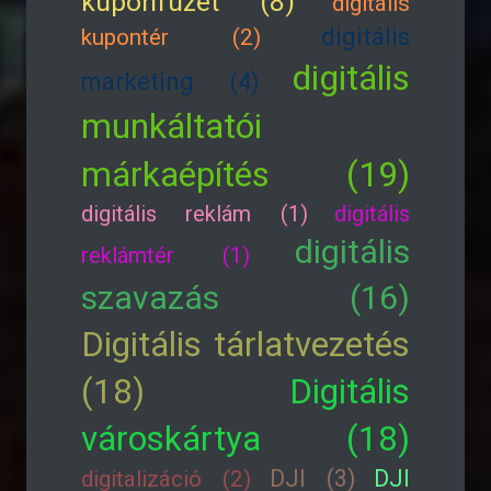
kuponfüzet (8)
digitális
digitális
kupontér (2)
digitális
marketing (4)
munkáltatói
márkaépítés (19)
digitális reklám (1)
digitális
digitális
reklámtér (1)
szavazás (16)
Digitális tárlatvezetés
(18)
Digitális
városkártya (18)
DJI (3)
DJI
digitalizáció (2)