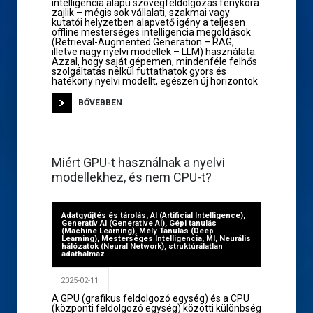
intelligencia alapú szövegfeldolgozás fénykora
zajlik – mégis sok vállalati, szakmai vagy
kutatói helyzetben alapvető igény a teljesen
offline mesterséges intelligencia megoldások
(Retrieval-Augmented Generation – RAG,
illetve nagy nyelvi modellek – LLM) használata.
Azzal, hogy saját gépemen, mindenféle felhős
szolgáltatás nélkül futtathatok gyors és
hatékony nyelvi modellt, egészen új horizontok
BŐVEBBEN
Miért GPU-t használnak a nyelvi
modellekhez, és nem CPU-t?
Adatgyűjtés és tárolás
,
AI (Artificial Intelligence)
,
Generatív AI (Generative AI)
,
Gépi tanulás
(Machine Learning)
,
Mély Tanulás (Deep
Learning)
,
Mesterséges Intelligencia
,
MI
,
Neurális
hálózatok (Neural Network)
,
struktúrálatlan
adathalmaz
2025-02-11
A GPU (grafikus feldolgozó egység) és a CPU
(központi feldolgozó egység) közötti különbség