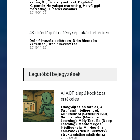
kupon
,
Digitális kuponfüzet
,
Digitális
Kupontér
,
Helyalapú marketing
,
Helyfüggő
marketing
,
Tudatos vásárlás
2019-01-08
4K drón légi film, fénykép, akár beltérben
Drón filmezés beltérben
,
Drón filmezés
kültérben
,
Drón filmkészítés
2015-11-28
Legutóbbi bejegyzések
AI ACT alapú kockázat
értékelés
Adatgyűjtés és tárolás
,
AI
(Artificial Intelligence)
,
Generatív AI (Generative AI)
,
Gépi tanulás (Machine
Learning)
,
Mély Tanulás (Deep
Learning)
,
Mesterséges
Intelligencia
,
MI
,
Neurális
hálózatok (Neural Network)
,
struktúrálatlan adathalmaz
2025-09-08