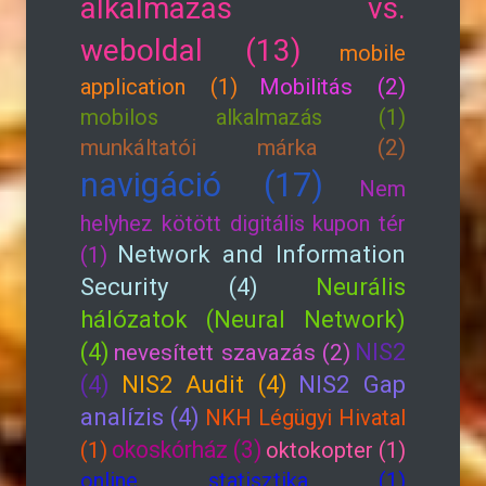
alkalmazás vs.
weboldal (13)
mobile
application (1)
Mobilitás (2)
mobilos alkalmazás (1)
munkáltatói márka (2)
navigáció (17)
Nem
helyhez kötött digitális kupon tér
Network and Information
(1)
Security (4)
Neurális
hálózatok (Neural Network)
(4)
NIS2
nevesített szavazás (2)
(4)
NIS2 Audit (4)
NIS2 Gap
analízis (4)
NKH Légügyi Hivatal
okoskórház (3)
(1)
oktokopter (1)
online statisztika (1)