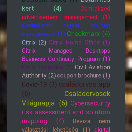
kert (4)
Centralized
advertisement management (1)
Centralized digital coupon
Checkmarx (4)
management (1)
Citrix (2)
Citrix Home Office (1)
Citrix Managed Desktops
Business Continuity Program (1)
Citrix távmunka (1)
Civil Aviation
Authority (2)
coupon brochure (1)
családorvos app
Covid-19 (3)
(6)
Családorvosok
Világnapja (6)
Cybersecurity
risk assessment and solution
mapping (4)
Deviza nem
választási lehetőség (1)
digital