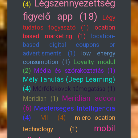
Légszennyezettség
(4)
figyelő app (18)
Légy
tudatos fogyasztó (1)
location
based marketing (1)
location-
based digital coupons or
advertisments (1)
low energy
consumption (1)
Loyalty modul
(2)
Média és szórakoztatás (1)
Mély Tanulás (Deep Learning)
(4)
Mérföldkövek támogatása (1)
Meridian addon
Meridian (1)
(6)
Mesterséges Intelligencia
(4)
MI (4)
micro-location
mobil
technology (1)