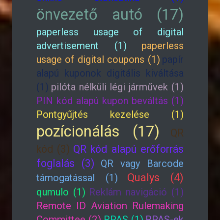
önvezető autó (17)
paperless usage of digital
advertisement (1)
paperless
usage of digital coupons (1)
papír
alapú kuponok digitális kiváltása
(1)
pilóta nélküli légi járművek (1)
PIN kód alapú kupon beváltás (1)
Pontgyűjtés kezelése (1)
pozícionálás (17)
QR
kód (3)
QR kód alapú erőforrás
foglalás (3)
QR vagy Barcode
Qualys (4)
támogatással (1)
qumulo (1)
Reklám navigáció (1)
Remote ID Aviation Rulemaking
Committee (2)
RPAS (1)
RPAS-ek