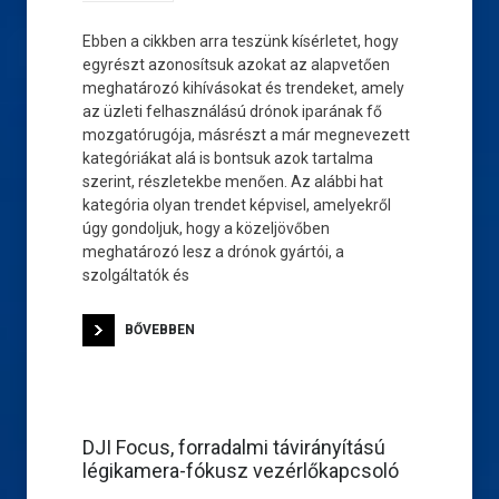
Ebben a cikkben arra teszünk kísérletet, hogy
egyrészt azonosítsuk azokat az alapvetően
meghatározó kihívásokat és trendeket, amely
az üzleti felhasználású drónok iparának fő
mozgatórugója, másrészt a már megnevezett
kategóriákat alá is bontsuk azok tartalma
szerint, részletekbe menően. Az alábbi hat
kategória olyan trendet képvisel, amelyekről
úgy gondoljuk, hogy a közeljövőben
meghatározó lesz a drónok gyártói, a
szolgáltatók és
BŐVEBBEN
DJI Focus, forradalmi távirányítású
légikamera-fókusz vezérlőkapcsoló