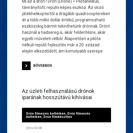
Mi az a drón? Drón (Drone) = Pilótanélküli,
távirányított, repülni képes eszköz. Az olcsó
játékhelikoptertől a drágább quadrocoptereken
át a több millió dollár értékű, programozható
eszközökig bármit tekinthetünk drónnak. Drónt
használ a hadsereg is, akár felderítésre, akár
egyéb műveleti célból. Alapvetően a pilóta
nélküli repülő fejlesztés már a 20. század
elején elkezdődött, ám komolyabb szerepe
BŐVEBBEN
Az üzleti felhasználású drónok
iparának hosszútávú kihívásai
Drón filmezés beltérben
,
Drón filmezés
kültérben
,
Drón filmkészítés
2016-02-08