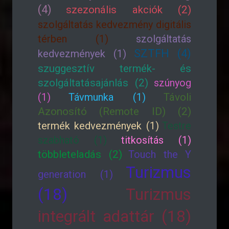
(4)
szezonális akciók (2)
szolgáltatás kedvezmény digitális
térben (1)
szolgáltatás
SZTFH (4)
kedvezmények (1)
szuggesztív termék- és
szolgáltatásajánlás (2)
szúnyog
(1)
Távmunka (1)
Távoli
Azonosító (Remote ID) (2)
termék kedvezmények (1)
Testre
szabható (1)
titkosítás (1)
többleteladás (2)
Touch the Y
Turizmus
generation (1)
(18)
Turizmus
integrált adattár (18)