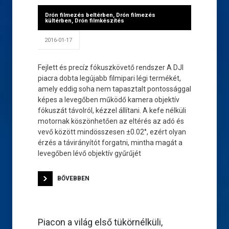
Drón filmezés beltérben
,
Drón filmezés
kültérben
,
Drón filmkészítés
2016-01-17
Fejlett és precíz fókuszkövető rendszer A DJI
piacra dobta legújabb filmipari légi termékét,
amely eddig soha nem tapasztalt pontossággal
képes a levegőben működő kamera objektív
fókuszát távolról, kézzel állítani. A kefe nélküli
motornak köszönhetően az eltérés az adó és
vevő között mindösszesen ±0.02°, ezért olyan
érzés a távirányítót forgatni, mintha magát a
levegőben lévő objektív gyűrűjét
BŐVEBBEN
Piacon a világ első tükörnélküli,