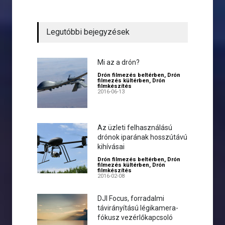
Legutóbbi bejegyzések
Mi az a drón?
Drón filmezés beltérben
,
Drón
filmezés kültérben
,
Drón
filmkészítés
2016-06-13
Az üzleti felhasználású
drónok iparának hosszútávú
kihívásai
Drón filmezés beltérben
,
Drón
filmezés kültérben
,
Drón
filmkészítés
2016-02-08
DJI Focus, forradalmi
távirányítású légikamera-
fókusz vezérlőkapcsoló