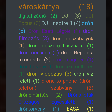
városkártya (18)
DJI (3)
DJI
digitalizáció (2)
drón
Focus (3)
DJI Inspire 1 (4)
(5)
drón
Drón Eseti Légtér (1)
filmezés (3)
drón jogszabályok
(1)
drón jogszerű használat (1)
drón óceánon (1)
drón Repülési
azonosító (2)
drón tengeren (1)
drón törvény (1)
drón üzemeltetés
drón videózás (3)
(1)
drón víz
felett (1)
drone-to-phone (drón-
telefon) szabvány (2)
drónelhárítás (2)
Drónpilóták
Országos EgyesületE (1)
dróntörvény (1)
EASA (1)