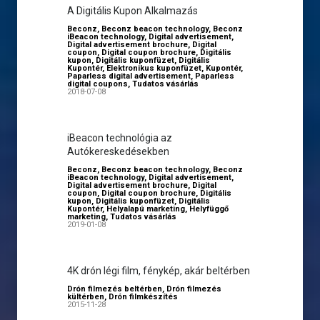
A Digitális Kupon Alkalmazás
Beconz
,
Beconz beacon technology
,
Beconz
iBeacon technology
,
Digital advertisement
,
Digital advertisement brochure
,
Digital
coupon
,
Digital coupon brochure
,
Digitális
kupon
,
Digitális kuponfüzet
,
Digitális
Kupontér
,
Elektronikus kuponfüzet
,
Kupontér
,
Paparless digital advertisement
,
Paparless
digital coupons
,
Tudatos vásárlás
2018-07-08
iBeacon technológia az
Autókereskedésekben
Beconz
,
Beconz beacon technology
,
Beconz
iBeacon technology
,
Digital advertisement
,
Digital advertisement brochure
,
Digital
coupon
,
Digital coupon brochure
,
Digitális
kupon
,
Digitális kuponfüzet
,
Digitális
Kupontér
,
Helyalapú marketing
,
Helyfüggő
marketing
,
Tudatos vásárlás
2019-01-08
4K drón légi film, fénykép, akár beltérben
Drón filmezés beltérben
,
Drón filmezés
kültérben
,
Drón filmkészítés
2015-11-28