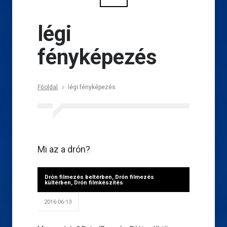
légi
fényképezés
Főoldal
légi fényképezés
Mi az a drón?
Drón filmezés beltérben
,
Drón filmezés
kültérben
,
Drón filmkészítés
2016-06-13