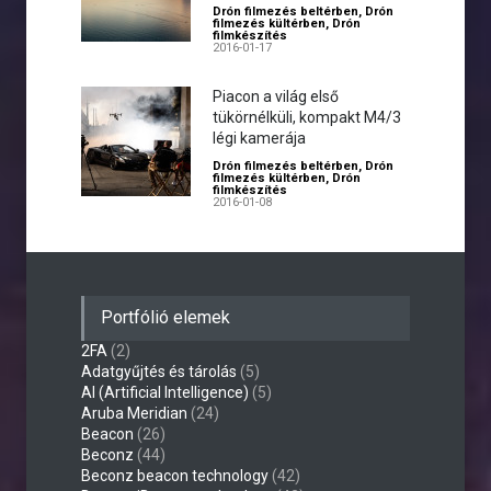
Drón filmezés beltérben
,
Drón
filmezés kültérben
,
Drón
filmkészítés
2016-01-17
Piacon a világ első
tükörnélküli, kompakt M4/3
légi kamerája
Drón filmezés beltérben
,
Drón
filmezés kültérben
,
Drón
filmkészítés
2016-01-08
Portfólió elemek
2FA
(2)
Adatgyűjtés és tárolás
(5)
AI (Artificial Intelligence)
(5)
Aruba Meridian
(24)
Beacon
(26)
Beconz
(44)
Beconz beacon technology
(42)