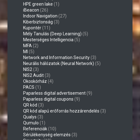
HPE green lake
(1)
iBeacon
(26)
Indoor Navigation
(27)
Kiberbiztonság
(3)
Kupontér
(11)
Mély Tanulás (Deep Learning)
(5)
Mesterséges Intelligencia
(5)
MFA
(2)
MI
(5)
Network and Information Security
(3)
Neurális hálózatok (Neural Network)
(5)
NIS2
(3)
NIS2 Audit
(3)
Okoskórház
(4)
PACS
(1)
Paparless digital advertisement
(9)
Paparless digital coupons
(9)
QR kód
(3)
QR kód alapú erőforrás hozzárendelés
(3)
Qualys
(3)
Qumulo
(1)
Referenciák
(10)
Sérülékenység elemzés
(3)