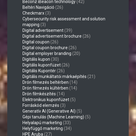
Beconz iBeacon technology
(42)
Beltéri Navigáció
(26)
Checkmarx
(3)
Cybersecurity risk assessment and solution
mapping
(3)
Digital advertisement
(39)
Digital advertisement brochure
(26)
Digital coupon
(26)
Digital coupon brochure
(26)
Digital employer branding
(20)
Digitális kupon
(30)
Digitális kuponfüzet
(26)
Digitális Kupontér
(26)
Digitális munkáltatói márkaépítés
(21)
Drón filmezés beltérben
(14)
Drón filmezés kültérben
(14)
Drón filmkészítés
(14)
Elektronikus kuponfüzet
(5)
Forráskód elemzés
(3)
Generatív AI (Generative AI)
(5)
Gépi tanulás (Machine Learning)
(5)
Helyalapú marketing
(33)
Helyfüggő marketing
(34)
HPE Aruba
(27)