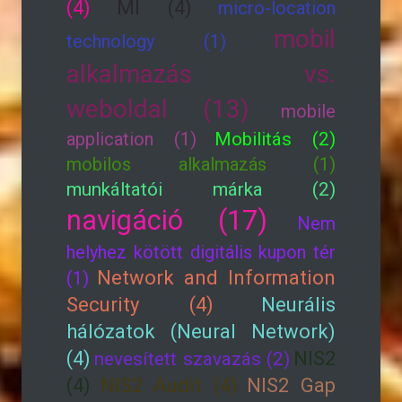
(4)
MI (4)
micro-location
mobil
technology (1)
alkalmazás vs.
weboldal (13)
mobile
application (1)
Mobilitás (2)
mobilos alkalmazás (1)
munkáltatói márka (2)
navigáció (17)
Nem
helyhez kötött digitális kupon tér
Network and Information
(1)
Security (4)
Neurális
hálózatok (Neural Network)
(4)
NIS2
nevesített szavazás (2)
(4)
NIS2 Audit (4)
NIS2 Gap