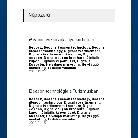
Népszerű
iBeacon eszközök a gyakorlatban
Beconz
,
Beconz beacon technology
,
Beconz
iBeacon technology
,
Digital advertisement
,
Digital advertisement brochure
,
Digital
coupon
,
Digital coupon brochure
,
Digitális
kupon
,
Digitális kuponfüzet
,
Digitális
Kupontér
,
Helyalapú marketing
,
Helyfüggő
marketing
,
Tudatos vásárlás
2018-12-27
iBeacon technológia a Turizmusban
Beconz
,
Beconz beacon technology
,
Beconz
iBeacon technology
,
Digital advertisement
,
Digital advertisement brochure
,
Digital
coupon
,
Digital coupon brochure
,
Digitális
kupon
,
Digitális kuponfüzet
,
Digitális
Kupontér
,
Helyalapú marketing
,
Helyfüggő
marketing
,
Tudatos vásárlás
2019-01-15