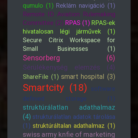
qumulo (1)
Reklám navigáció (1)
Remote ID Aviation Rulemaking
Committee (2)
RPAS (1)
RPAS-ek
hivatalosan légi járművek (1)
Secure Citrix Workspace for
Small Businesses (1)
Sensorberg (6)
Sérülékenység elemzés (4)
smart hospital (3)
ShareFile (1)
Smartcity (18)
software
definied storage (1)
struktúrálatlan adathalmaz
(4)
strukturálatlan adatok tárolása
(1)
struktúráltalan adathalmaz (1)
swiss army knfie of marketing