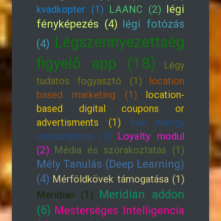
légi
kvadkopter (1)
LAANC (2)
fényképezés (4)
légi fotózás
Légszennyezettség
(4)
figyelő app (18)
Légy
tudatos fogyasztó (1)
location
based marketing (1)
location-
based digital coupons or
advertisments (1)
low energy
consumption (1)
Loyalty modul
(2)
Média és szórakoztatás (1)
Mély Tanulás (Deep Learning)
(4)
Mérföldkövek támogatása (1)
Meridian addon
Meridian (1)
(6)
Mesterséges Intelligencia