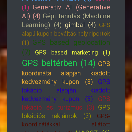
Generatív AI (Generative
(1)
AI) (4)
Gépi tanulás (Machine
Learning) (4)
gimbal (4)
GPS
alapú kupon beváltás hely riportok
GPS based geolocation
(1)
(7)
GPS based marketing (1)
GPS beltérben (14)
GPS
koordináta alapján kiadott
kedvezmény kupon (3)
GPS
lokáció alapján kiadott
kedvezmény kupon (3)
GPS
lokáció és turizmus (3)
GPS
lokációs reklámok (3)
GPS-
koordinátákkal ellátott