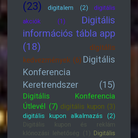
(23)
digitalem (2)
digitális
Digitális
akciók (1)
információs tábla app
(18)
digitális
Digitális
kedvezmények (6)
Konferencia
Keretrendszer (15)
Digitális Konferencia
Útlevél (7)
digitális kupon (3)
digitális kupon alkalmazás (2)
Digitális kupon és reklám
klónozási lehetőség (1)
Digitális