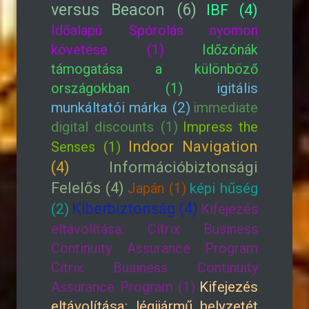
versus Beacon (6)
IBF (4)
Időalapú Spórolás nyomon
követése (1)
Időzónák
támogatása a különböző
országokban (1)
igitális
munkáltatói márka (2)
immediate
digital discounts (1)
Impress the
Indoor Navigation
Senses (1)
(4)
Információbiztonsági
Felelős (4)
Japán (1)
képi hűség
Kiberbiztonság (4)
(2)
Kifejezés
eltávolítása: Citrix Business
Continuity Assurance Program
Citrix Business Continuity
Assurance Program (1)
Kifejezés
eltávolítása: légijármű helyzetét