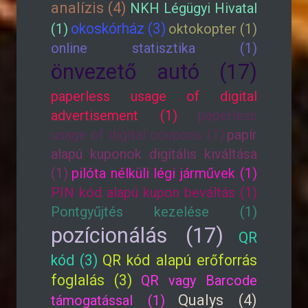
analízis (4)
NKH Légügyi Hivatal
okoskórház (3)
(1)
oktokopter (1)
online statisztika (1)
önvezető autó (17)
paperless usage of digital
advertisement (1)
paperless
usage of digital coupons (1)
papír
alapú kuponok digitális kiváltása
(1)
pilóta nélküli légi járművek (1)
PIN kód alapú kupon beváltás (1)
Pontgyűjtés kezelése (1)
pozícionálás (17)
QR
kód (3)
QR kód alapú erőforrás
foglalás (3)
QR vagy Barcode
Qualys (4)
támogatással (1)