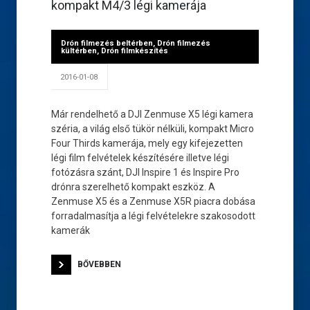
kompakt M4/3 légi kamerája
Drón filmezés beltérben
,
Drón filmezés
kültérben
,
Drón filmkészítés
2016-01-08
Már rendelhető a DJI Zenmuse X5 légi kamera
széria, a világ első tükör nélküli, kompakt Micro
Four Thirds kamerája, mely egy kifejezetten
légi film felvételek készítésére illetve légi
fotózásra szánt, DJI Inspire 1 és Inspire Pro
drónra szerelhető kompakt eszköz. A
Zenmuse X5 és a Zenmuse X5R piacra dobása
forradalmasítja a légi felvételekre szakosodott
kamerák
BŐVEBBEN