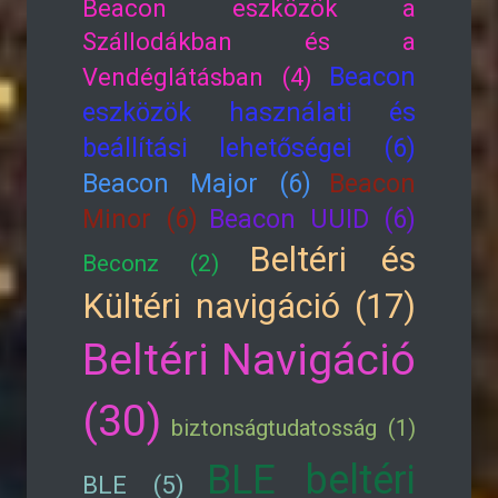
Beacon eszközök a
Szállodákban és a
Beacon
Vendéglátásban (4)
eszközök használati és
beállítási lehetőségei (6)
Beacon Major (6)
Beacon
Minor (6)
Beacon UUID (6)
Beltéri és
Beconz (2)
Kültéri navigáció (17)
Beltéri Navigáció
(30)
biztonságtudatosság (1)
BLE beltéri
BLE (5)