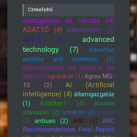
Címkefelhő
Adatgyűjtés és tárolás (4)
ADATTÓ (4)
adatvédelem (1)
advanced
ADS-B (2)
technology (7)
Advertise
anytime and anywhere (1)
advertisements are saved in the
cloud (1)
agrárdrón (1)
Agras MG-
AI (Artificial
1S (2)
Intelligence) (4)
államigazgatás
Állatkert (4)
(1)
anonim
szavazás (2)
antidrón (2)
antiua
(2)
antiuas (2)
ARC (2)
ARC
Recommendations Final Report