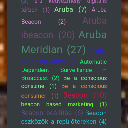
(2)
áru kedvezmény digitális
Aruba (7)
térben (1)
Aruba
Aruba
Beacon (2)
Aruba
ibeacon (20)
Meridian (27)
Aruba
Meridian Addon (6)
Automatic
Dependent Surveillance –
Broadcast (2)
Be a conscious
consume (1)
Be a conscious
Beacon (10)
consumer (1)
beacon based marketing (1)
Beacon beállítás (6)
Beacon
eszközök a repülőtereken (4)