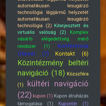
automatikusan lesugárzó
technológia légijármű helyzetét
automatikusan lesugárzó
technológia (2)
Kiterjesztett és
virtuális valóság (2)
Komplex
vásárló elégedettség mérő
Konferencia
rendszer (1)
Útlevél (7)
Kontakt (6)
Közintézmény beltéri
navigáció (18)
Közszféra
kültéri navigáció
(1)
(22)
kupon (1)
Kupon átruházás
támogatása (1)
Kupontér (1)