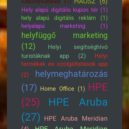
HAOSZ (6)
videofelvételek (1)
Hely alapú digitális kupon tér (1)
hely alapú digitális reklám (1)
helyalapú marketing (1)
helyfüggő marketing
(12)
Helyi segítséghívó
turistáknak app (2)
Helyi
termékek és szolgáltatások app
helymeghatározás
(2)
HPE
(17)
Home Office (1)
HPE Aruba
(25)
(27)
HPE Aruba Meridian