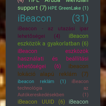
HPE Aruba Meridian
(4)
support (7)
HPE GreenLake (1)
iBeacon (31)
iBeacon - az utazási ipar
iBeacon
lehetőségei (4)
eszközök a gyakorlatban (6)
iBeacon eszközök
használati és beállítási
lehetőségei (6)
ibeacon
lokáció alapú reklám (7)
ibeacon reklám (1)
iBeacon
technológia az
Autókereskedésekben (1)
iBeacon UUID (6)
iBeacon