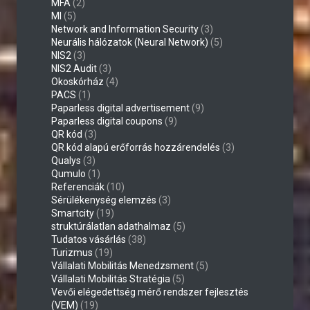
MFA
(2)
MI
(5)
Network and Information Security
(3)
Neurális hálózatok (Neural Network)
(5)
NIS2
(3)
NIS2 Audit
(3)
Okoskórház
(4)
PACS
(1)
Paparless digital advertisement
(9)
Paparless digital coupons
(9)
QR kód
(3)
QR kód alapú erőforrás hozzárendelés
(3)
Qualys
(3)
Qumulo
(1)
Referenciák
(10)
Sérülékenység elemzés
(3)
Smartcity
(19)
struktúrálatlan adathalmaz
(5)
Tudatos vásárlás
(38)
Turizmus
(19)
Vállalati Mobilitás Menedzsment
(5)
Vállalati Mobilitás Stratégia
(5)
Vevői elégedettség mérő rendszer fejlesztés
(VEM)
(19)