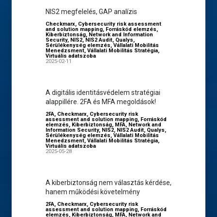
NIS2 megfelelés, GAP analízis
Checkmarx
,
Cybersecurity risk assessment
and solution mapping
,
Forráskód elemzés
,
Kiberbiztonság
,
Network and Information
Security
,
NIS2
,
NIS2 Audit
,
Qualys
,
Sérülékenység elemzés
,
Vállalati Mobilitás
Menedzsment
,
Vállalati Mobilitás Stratégia
,
Virtuális adatszoba
2025-02-11
A digitális identitásvédelem stratégiai
alappillére. 2FA és MFA megoldások!
2FA
,
Checkmarx
,
Cybersecurity risk
assessment and solution mapping
,
Forráskód
elemzés
,
Kiberbiztonság
,
MFA
,
Network and
Information Security
,
NIS2
,
NIS2 Audit
,
Qualys
,
Sérülékenység elemzés
,
Vállalati Mobilitás
Menedzsment
,
Vállalati Mobilitás Stratégia
,
Virtuális adatszoba
2025-05-28
A kiberbiztonság nem választás kérdése,
hanem működési követelmény
2FA
,
Checkmarx
,
Cybersecurity risk
assessment and solution mapping
,
Forráskód
elemzés
,
Kiberbiztonság
,
MFA
,
Network and