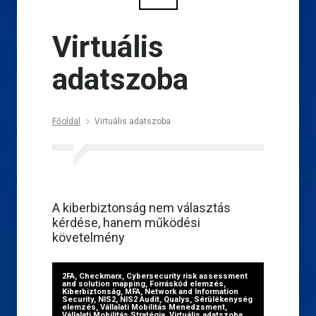
Virtuális
adatszoba
Főoldal
Virtuális adatszoba
A kiberbiztonság nem választás
kérdése, hanem működési
követelmény
2FA
,
Checkmarx
,
Cybersecurity risk assessment
and solution mapping
,
Forráskód elemzés
,
Kiberbiztonság
,
MFA
,
Network and Information
Security
,
NIS2
,
NIS2 Audit
,
Qualys
,
Sérülékenység
elemzés
,
Vállalati Mobilitás Menedzsment
,
Vállalati Mobilitás Stratégia
,
Virtuális adatszoba