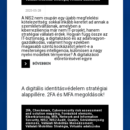
2025-05-28
A NIS2 nem csupán egy újabb megfelelési
kötelezettség: sokkal inkább keretet ad annak a
szemléletváltásnak, amelyben a
kiberreziliencia már nem IT-projekt, hanem
stratégiai vállalati érdek. Hogyan függ össze az
IT-biztonság, a digitalizáció és az adatvagyon-
gazdálkodás, valamint hogy ezekben
magasabb szintű kockázatot jelent-e a
mesterséges intelligencia, különösen a nagy
nyelvi modellek térnyerése? A digitalizáció
előretörésével egyre
BŐVEBBEN
A digitális identitásvédelem stratégiai
alappillére. 2FA és MFA megoldások!
2FA
,
Checkmarx
,
Cybersecurity risk assessment
and solution mapping
,
Forráskód elemzés
,
Kiberbiztonság
,
MFA
,
Network and Information
Security
,
NIS2
,
NIS2 Audit
,
Qualys
,
Sérülékenység
elemzés
,
Vállalati Mobilitás Menedzsment
,
Vállalati Mobilitás Stratégia
,
Virtuális adatszoba