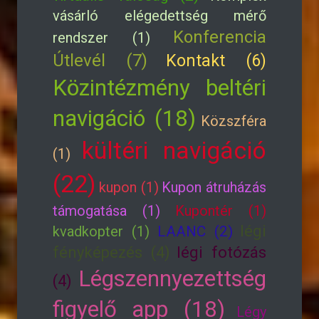
vásárló elégedettség mérő
Konferencia
rendszer (1)
Útlevél (7)
Kontakt (6)
Közintézmény beltéri
navigáció (18)
Közszféra
kültéri navigáció
(1)
(22)
kupon (1)
Kupon átruházás
támogatása (1)
Kupontér (1)
légi
kvadkopter (1)
LAANC (2)
fényképezés (4)
légi fotózás
Légszennyezettség
(4)
figyelő app (18)
Légy