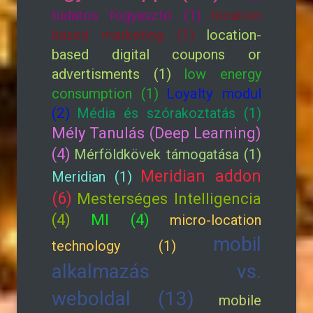
tudatos fogyasztó (1)
location
based marketing (1)
location-
based digital coupons or
advertisments (1)
low energy
consumption (1)
Loyalty modul
(2)
Média és szórakoztatás (1)
Mély Tanulás (Deep Learning)
(4)
Mérföldkövek támogatása (1)
Meridian addon
Meridian (1)
(6)
Mesterséges Intelligencia
(4)
MI (4)
micro-location
mobil
technology (1)
alkalmazás vs.
weboldal (13)
mobile