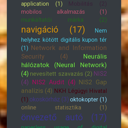
application (1)
Mobilitás (2)
mobilos alkalmazás (1)
munkáltatói márka (2)
navigáció (17)
Nem
helyhez kötött digitális kupon tér
Network and Information
(1)
Security (4)
Neurális
hálózatok (Neural Network)
(4)
NIS2
nevesített szavazás (2)
(4)
NIS2 Audit (4)
NIS2 Gap
analízis (4)
NKH Légügyi Hivatal
okoskórház (3)
(1)
oktokopter (1)
online statisztika (1)
önvezető autó (17)
paperless usage of digital