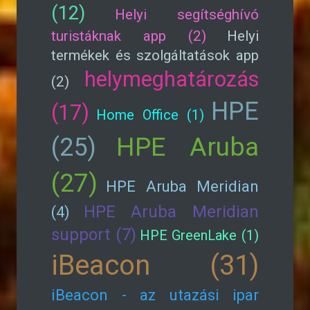
(12)
Helyi segítséghívó
turistáknak app (2)
Helyi
termékek és szolgáltatások app
helymeghatározás
(2)
HPE
(17)
Home Office (1)
HPE Aruba
(25)
(27)
HPE Aruba Meridian
HPE Aruba Meridian
(4)
support (7)
HPE GreenLake (1)
iBeacon (31)
iBeacon - az utazási ipar