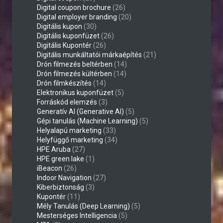
Digital coupon brochure
(26)
Digital employer branding
(20)
Digitális kupon
(30)
Digitális kuponfüzet
(26)
Digitális Kupontér
(26)
Digitális munkáltatói márkaépítés
(21)
Drón filmezés beltérben
(14)
Drón filmezés kültérben
(14)
Drón filmkészítés
(14)
Elektronikus kuponfüzet
(5)
Forráskód elemzés
(3)
Generatív AI (Generative AI)
(5)
Gépi tanulás (Machine Learning)
(5)
Helyalapú marketing
(33)
Helyfüggő marketing
(34)
HPE Aruba
(27)
HPE green lake
(1)
iBeacon
(26)
Indoor Navigation
(27)
Kiberbiztonság
(3)
Kupontér
(11)
Mély Tanulás (Deep Learning)
(5)
Mesterséges Intelligencia
(5)