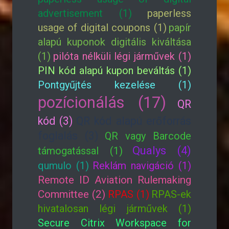
advertisement (1)
paperless
usage of digital coupons (1)
papír
alapú kuponok digitális kiváltása
(1)
pilóta nélküli légi járművek (1)
PIN kód alapú kupon beváltás (1)
Pontgyűjtés kezelése (1)
pozícionálás (17)
QR
kód (3)
QR kód alapú erőforrás
foglalás (3)
QR vagy Barcode
Qualys (4)
támogatással (1)
qumulo (1)
Reklám navigáció (1)
Remote ID Aviation Rulemaking
Committee (2)
RPAS (1)
RPAS-ek
hivatalosan légi járművek (1)
Secure Citrix Workspace for