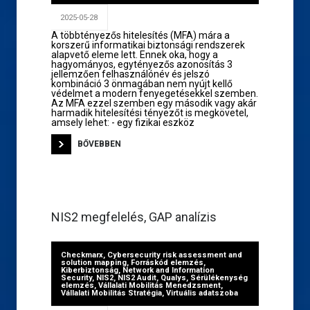
2025-05-28
A többtényezős hitelesítés (MFA) mára a
korszerű informatikai biztonsági rendszerek
alapvető eleme lett. Ennek oka, hogy a
hagyományos, egytényezős azonosítás 3
jellemzően felhasználónév és jelszó
kombináció 3 önmagában nem nyújt kellő
védelmet a modern fenyegetésekkel szemben.
Az MFA ezzel szemben egy második vagy akár
harmadik hitelesítési tényezőt is megkövetel,
amsely lehet: - egy fizikai eszköz
BŐVEBBEN
NIS2 megfelelés, GAP analízis
Checkmarx
,
Cybersecurity risk assessment and
solution mapping
,
Forráskód elemzés
,
Kiberbiztonság
,
Network and Information
Security
,
NIS2
,
NIS2 Audit
,
Qualys
,
Sérülékenység
elemzés
,
Vállalati Mobilitás Menedzsment
,
Vállalati Mobilitás Stratégia
,
Virtuális adatszoba