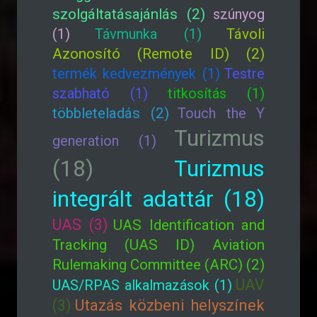
szolgáltatásajánlás (2)
szúnyog
(1)
Távmunka (1)
Távoli
Azonosító (Remote ID) (2)
termék kedvezmények (1)
Testre
szabható (1)
titkosítás (1)
többleteladás (2)
Touch the Y
Turizmus
generation (1)
(18)
Turizmus
integrált adattár (18)
UAS (3)
UAS Identification and
Tracking (UAS ID) Aviation
Rulemaking Committee (ARC) (2)
UAV
UAS/RPAS alkalmazások (1)
(3)
Utazás közbeni helyszínek