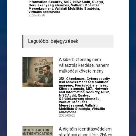
Information Security
,
NIS2
,
NIS2 Audit
,
Qualys
,
Sérülékenység elemzés
,
Vállalati Mobilitás
Menedzsment
,
Vállalati Mobilitás Stratégia
,
Virtuális adatszoba
2025-05-28
Legutóbbi bejegyzések
A kiberbiztonság nem
választás kérdése, hanem
működési követelmény
2FA
,
Checkmarx
,
Cybersecurity
risk assessment and solution
mapping
,
Forráskód elemzés
,
Kiberbiztonság
,
MFA
,
Network
and Information Security
,
NIS2
,
NIS2 Audit
,
Qualys
,
Sérülékenység elemzés
,
Vállalati Mobilitás
Menedzsment
,
Vállalati
Mobilitás Stratégia
,
Virtuális
adatszoba
2025-05-28
A digitális identitásvédelem
stratégiai alappillére. 2FA és