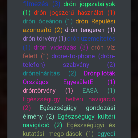
filmezés (3)
drón jogszabályok
(1)
drón jogszerű használat (1)
drón óceánon (1)
drón Repülési
azonosító (2)
drón tengeren (1)
drón törvény (1)
drón üzemeltetés
drón videózás (3)
(1)
drón víz
felett (1)
drone-to-phone (drón-
telefon) szabvány (2)
drónelhárítás (2)
Drónpilóták
Országos EgyesületE (1)
dróntörvény (1)
EASA (1)
Egészségügy beltéri navigáció
(2)
Egészségügy gondozási
élmény (2)
Egészségügy kültéri
navigáció (2)
Egészségügyi és
kutatási megoldások (1)
egyedi