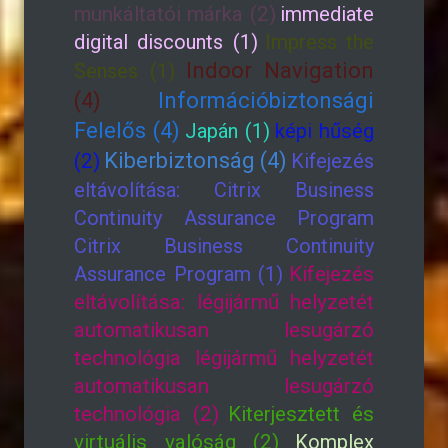
munkáltatói márka (2)
immediate
digital discounts (1)
Impress the
Indoor Navigation
Senses (1)
(4)
Információbiztonsági
Felelős (4)
Japán (1)
képi hűség
Kiberbiztonság (4)
(2)
Kifejezés
eltávolítása: Citrix Business
Continuity Assurance Program
Citrix Business Continuity
Assurance Program (1)
Kifejezés
eltávolítása: légijármű helyzetét
automatikusan lesugárzó
technológia légijármű helyzetét
automatikusan lesugárzó
technológia (2)
Kiterjesztett és
virtuális valóság (2)
Komplex