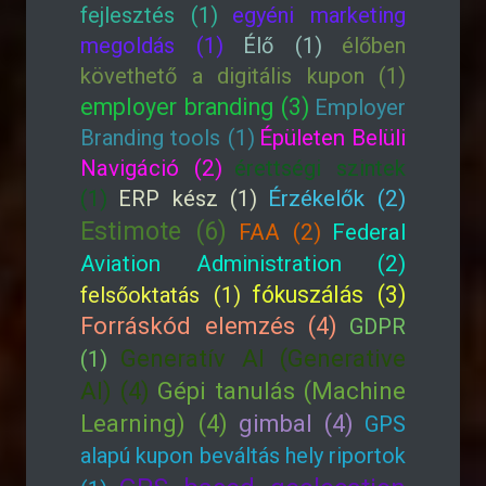
fejlesztés (1)
egyéni marketing
megoldás (1)
Élő (1)
élőben
követhető a digitális kupon (1)
employer branding (3)
Employer
Branding tools (1)
Épületen Belüli
Navigáció (2)
érettségi szintek
(1)
ERP kész (1)
Érzékelők (2)
Estimote (6)
FAA (2)
Federal
Aviation Administration (2)
fókuszálás (3)
felsőoktatás (1)
Forráskód elemzés (4)
GDPR
Generatív AI (Generative
(1)
AI) (4)
Gépi tanulás (Machine
Learning) (4)
gimbal (4)
GPS
alapú kupon beváltás hely riportok