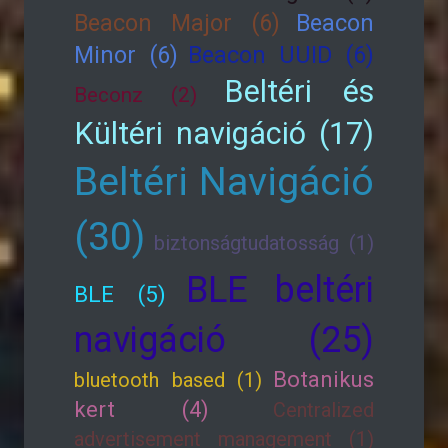
Beacon Major (6)
Beacon
Minor (6)
Beacon UUID (6)
Beltéri és
Beconz (2)
Kültéri navigáció (17)
Beltéri Navigáció
(30)
biztonságtudatosság (1)
BLE beltéri
BLE (5)
navigáció (25)
Botanikus
bluetooth based (1)
kert (4)
Centralized
advertisement management (1)