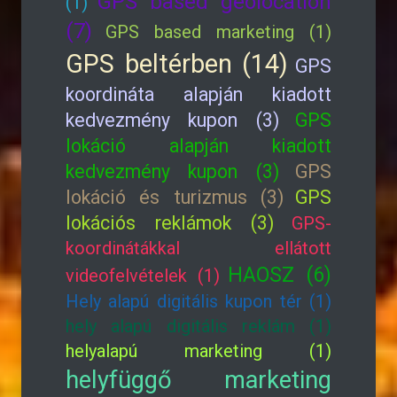
GPS based geolocation
(1)
(7)
GPS based marketing (1)
GPS beltérben (14)
GPS
koordináta alapján kiadott
kedvezmény kupon (3)
GPS
lokáció alapján kiadott
kedvezmény kupon (3)
GPS
lokáció és turizmus (3)
GPS
lokációs reklámok (3)
GPS-
koordinátákkal ellátott
HAOSZ (6)
videofelvételek (1)
Hely alapú digitális kupon tér (1)
hely alapú digitális reklám (1)
helyalapú marketing (1)
helyfüggő marketing