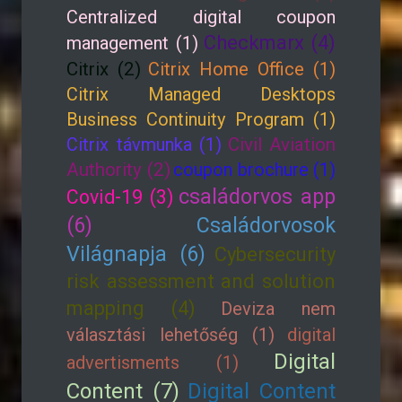
Centralized digital coupon
Checkmarx (4)
management (1)
Citrix (2)
Citrix Home Office (1)
Citrix Managed Desktops
Business Continuity Program (1)
Citrix távmunka (1)
Civil Aviation
Authority (2)
coupon brochure (1)
családorvos app
Covid-19 (3)
(6)
Családorvosok
Világnapja (6)
Cybersecurity
risk assessment and solution
mapping (4)
Deviza nem
választási lehetőség (1)
digital
Digital
advertisments (1)
Content (7)
Digital Content