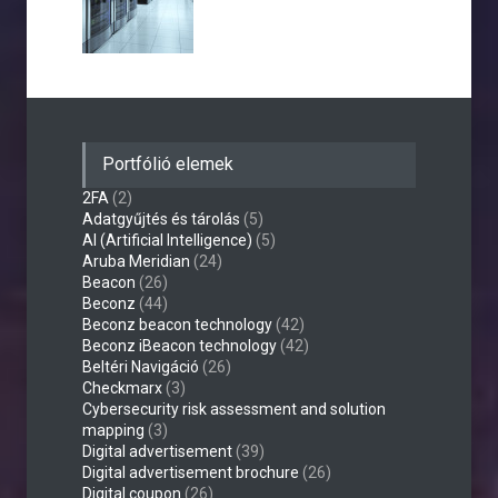
Portfólió elemek
2FA
(2)
Adatgyűjtés és tárolás
(5)
AI (Artificial Intelligence)
(5)
Aruba Meridian
(24)
Beacon
(26)
Beconz
(44)
Beconz beacon technology
(42)
Beconz iBeacon technology
(42)
Beltéri Navigáció
(26)
Checkmarx
(3)
Cybersecurity risk assessment and solution
mapping
(3)
Digital advertisement
(39)
Digital advertisement brochure
(26)
Digital coupon
(26)