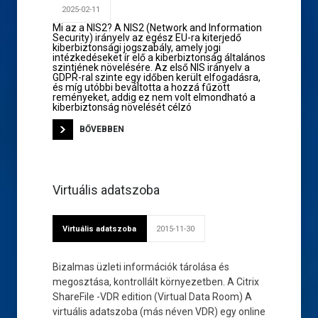
2025-02-11
Mi az a NIS2? A NIS2 (Network and Information
Security) irányelv az egész EU-ra kiterjedő
kiberbiztonsági jogszabály, amely jogi
intézkedéseket ír elő a kiberbiztonság általános
szintjének növelésére. Az első NIS irányelv a
GDPR-ral szinte egy időben került elfogadásra,
és míg utóbbi beváltotta a hozzá fűzött
reményeket, addig ez nem volt elmondható a
kiberbiztonság növelését célzó
BŐVEBBEN
Virtuális adatszoba
Virtuális adatszoba
2015-11-30
Bizalmas üzleti információk tárolása és
megosztása, kontrollált környezetben. A Citrix
ShareFile -VDR edition (Virtual Data Room) A
virtuális adatszoba (más néven VDR) egy online