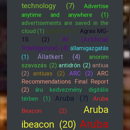
technology (7)
Advertise
anytime and anywhere (1)
advertisements are saved in the
cloud (1)
agrárdrón (1)
Agras MG-
AI (Artificial
1S (2)
Intelligence) (4)
államigazgatás
Állatkert (4)
(1)
anonim
szavazás (2)
antidrón (2)
antiua
(2)
antiuas (2)
ARC (2)
ARC
Recommendations Final Report
(2)
áru kedvezmény digitális
Aruba (7)
térben (1)
Aruba
Aruba
Beacon (2)
Aruba
ibeacon (20)