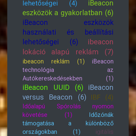
iBeacon
lehetőségei (4)
eszközök a gyakorlatban (6)
iBeacon eszközök
használati és beállítási
lehetőségei (6)
ibeacon
lokáció alapú reklám (7)
ibeacon reklám (1)
iBeacon
technológia az
Autókereskedésekben (1)
iBeacon UUID (6)
iBeacon
versus Beacon (6)
IBF (4)
Időalapú Spórolás nyomon
követése (1)
Időzónák
támogatása a különböző
országokban (1)
igitális