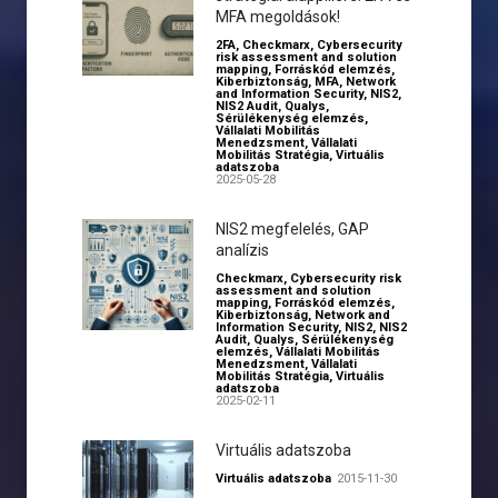
MFA megoldások!
2FA
,
Checkmarx
,
Cybersecurity
risk assessment and solution
mapping
,
Forráskód elemzés
,
Kiberbiztonság
,
MFA
,
Network
and Information Security
,
NIS2
,
NIS2 Audit
,
Qualys
,
Sérülékenység elemzés
,
Vállalati Mobilitás
Menedzsment
,
Vállalati
Mobilitás Stratégia
,
Virtuális
adatszoba
2025-05-28
NIS2 megfelelés, GAP
analízis
Checkmarx
,
Cybersecurity risk
assessment and solution
mapping
,
Forráskód elemzés
,
Kiberbiztonság
,
Network and
Information Security
,
NIS2
,
NIS2
Audit
,
Qualys
,
Sérülékenység
elemzés
,
Vállalati Mobilitás
Menedzsment
,
Vállalati
Mobilitás Stratégia
,
Virtuális
adatszoba
2025-02-11
Virtuális adatszoba
Virtuális adatszoba
2015-11-30