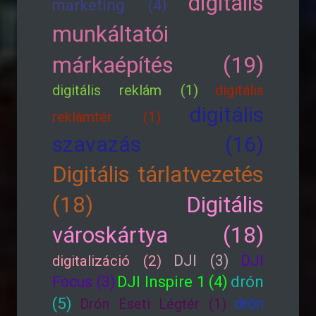
digitális
marketing (4)
munkáltatói
márkaépítés (19)
digitális reklám (1)
digitális
digitális
reklámtér (1)
szavazás (16)
Digitális tárlatvezetés
(18)
Digitális
városkártya (18)
DJI (3)
DJI
digitalizáció (2)
drón
Focus (3)
DJI Inspire 1 (4)
(5)
drón
Drón Eseti Légtér (1)