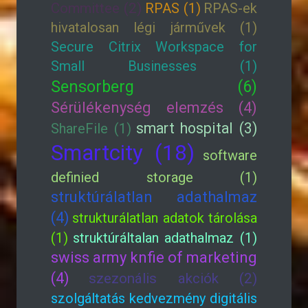
Committee (2)
RPAS (1)
RPAS-ek
hivatalosan légi járművek (1)
Secure Citrix Workspace for
Small Businesses (1)
Sensorberg (6)
Sérülékenység elemzés (4)
smart hospital (3)
ShareFile (1)
Smartcity (18)
software
definied storage (1)
struktúrálatlan adathalmaz
(4)
strukturálatlan adatok tárolása
(1)
struktúráltalan adathalmaz (1)
swiss army knfie of marketing
(4)
szezonális akciók (2)
szolgáltatás kedvezmény digitális