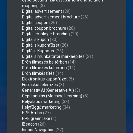
Cybersecurity risk assessment and solution
mapping
(3)
Digital advertisement
(39)
Digital advertisement brochure
(26)
Digital coupon
(26)
Digital coupon brochure
(26)
Digital employer branding
(20)
Digitális kupon
(30)
Digitális kuponfüzet
(26)
Digitális Kupontér
(26)
Digitális munkáltatói márkaépítés
(21)
Drón filmezés beltérben
(14)
Drón filmezés kültérben
(14)
Drón filmkészítés
(14)
Elektronikus kuponfüzet
(5)
Forráskód elemzés
(3)
Generatív AI (Generative AI)
(5)
Gépi tanulás (Machine Learning)
(5)
Helyalapú marketing
(33)
Helyfüggő marketing
(34)
HPE Aruba
(27)
HPE green lake
(1)
iBeacon
(26)
Indoor Navigation
(27)