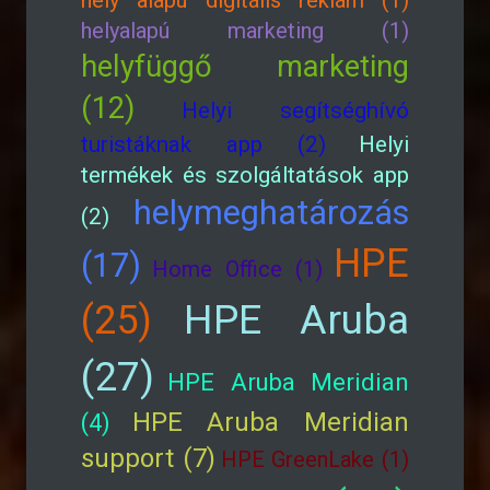
hely alapú digitális reklám (1)
helyalapú marketing (1)
helyfüggő marketing
(12)
Helyi segítséghívó
turistáknak app (2)
Helyi
termékek és szolgáltatások app
helymeghatározás
(2)
HPE
(17)
Home Office (1)
HPE Aruba
(25)
(27)
HPE Aruba Meridian
HPE Aruba Meridian
(4)
support (7)
HPE GreenLake (1)