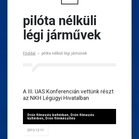
pilóta nélküli
légi járművek
Főoldal
pilóta nélküli légi járművek
A III. UAS Konferencián vettünk részt
az NKH Légügyi Hivatalban
Drón filmezés beltérben
,
Drón filmezés
kültérben
,
Drón filmkészítés
2015-12-11