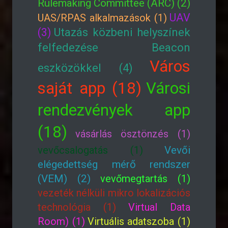
Rulemaking Committee (ARC) (2)
UAV
UAS/RPAS alkalmazások (1)
(3)
Utazás közbeni helyszínek
felfedezése Beacon
Város
eszközökkel (4)
saját app (18)
Városi
rendezvények app
(18)
vásárlás ösztönzés (1)
vevőcsalogatás (1)
Vevői
elégedettség mérő rendszer
(VEM) (2)
vevőmegtartás (1)
vezeték nélküli mikro lokalizációs
technológia (1)
Virtual Data
Room) (1)
Virtuális adatszoba (1)