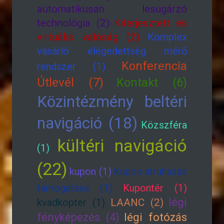
automatikusan lesugárzó
technológia (2)
Kiterjesztett és
virtuális valóság (2)
Komplex
vásárló elégedettség mérő
Konferencia
rendszer (1)
Útlevél (7)
Kontakt (6)
Közintézmény beltéri
navigáció (18)
Közszféra
kültéri navigáció
(1)
(22)
kupon (1)
Kupon átruházás
támogatása (1)
Kupontér (1)
légi
kvadkopter (1)
LAANC (2)
fényképezés (4)
légi fotózás