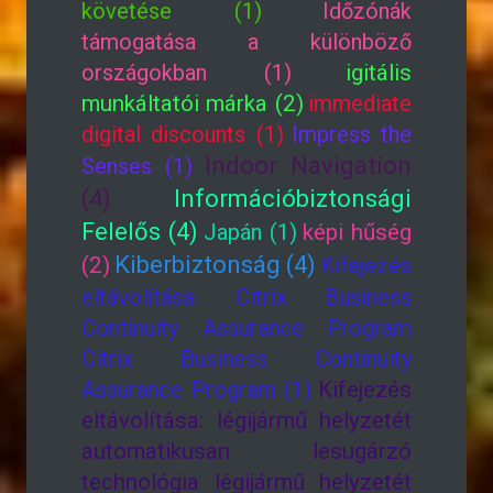
követése (1)
Időzónák
támogatása a különböző
országokban (1)
igitális
munkáltatói márka (2)
immediate
digital discounts (1)
Impress the
Indoor Navigation
Senses (1)
(4)
Információbiztonsági
Felelős (4)
Japán (1)
képi hűség
Kiberbiztonság (4)
(2)
Kifejezés
eltávolítása: Citrix Business
Continuity Assurance Program
Citrix Business Continuity
Assurance Program (1)
Kifejezés
eltávolítása: légijármű helyzetét
automatikusan lesugárzó
technológia légijármű helyzetét