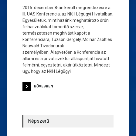
2015. december 8-án került megrendezésre a
III. UAS Konferencia, az NKH Légügyi Hivatalban.
Egyesületük, mint hazánk meghatározó drón
felhasználókat tömörítő szerve,
természetesen meghívást kapott a
konferenciára, Tuzson Gergely, Molnár Zsolt és
Neuwald Tivadar urak
személyében. Alapvetően a Konferencia az
állami és a privát szektor álláspontját hivatott
felmérni, egyeztetni, akár ütköztetni. Mindezt
úgy, hogy az NKH Légügyi
BŐVEBBEN
Népszerű