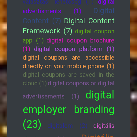
választási lehetőség (1)
digital
Digital
advertisments (1)
Content (7)
Digital Content
Framework (7)
digital coupon
app (1)
digital coupon brochure
(1)
digital coupon platform (1)
digital coupons are accessible
directly on your mobile phone (1)
digital coupons are saved in the
cloud (1)
digital coupons or digital
digital
advertisements (1)
employer branding
(23)
digitalem (2)
digitális