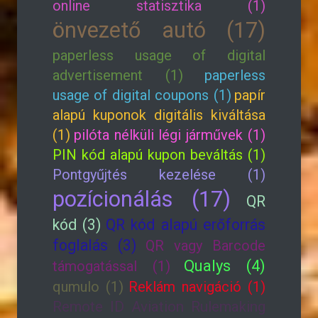
online statisztika (1)
önvezető autó (17)
paperless usage of digital
advertisement (1)
paperless
usage of digital coupons (1)
papír
alapú kuponok digitális kiváltása
(1)
pilóta nélküli légi járművek (1)
PIN kód alapú kupon beváltás (1)
Pontgyűjtés kezelése (1)
pozícionálás (17)
QR
kód (3)
QR kód alapú erőforrás
foglalás (3)
QR vagy Barcode
Qualys (4)
támogatással (1)
qumulo (1)
Reklám navigáció (1)
Remote ID Aviation Rulemaking