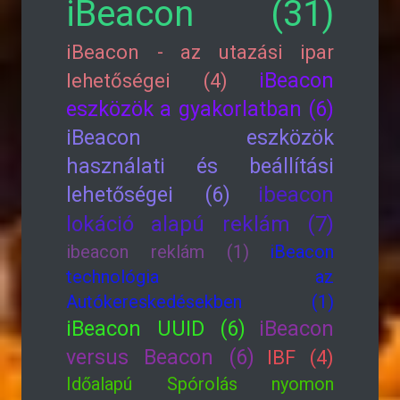
iBeacon (31)
iBeacon - az utazási ipar
iBeacon
lehetőségei (4)
eszközök a gyakorlatban (6)
iBeacon eszközök
használati és beállítási
lehetőségei (6)
ibeacon
lokáció alapú reklám (7)
ibeacon reklám (1)
iBeacon
technológia az
Autókereskedésekben (1)
iBeacon UUID (6)
iBeacon
versus Beacon (6)
IBF (4)
Időalapú Spórolás nyomon