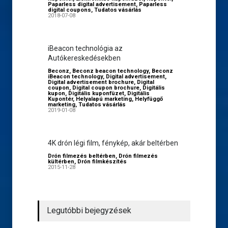
Paparless digital advertisement
,
Paparless
digital coupons
,
Tudatos vásárlás
2018-07-08
iBeacon technológia az
Autókereskedésekben
Beconz
,
Beconz beacon technology
,
Beconz
iBeacon technology
,
Digital advertisement
,
Digital advertisement brochure
,
Digital
coupon
,
Digital coupon brochure
,
Digitális
kupon
,
Digitális kuponfüzet
,
Digitális
Kupontér
,
Helyalapú marketing
,
Helyfüggő
marketing
,
Tudatos vásárlás
2019-01-08
4K drón légi film, fénykép, akár beltérben
Drón filmezés beltérben
,
Drón filmezés
kültérben
,
Drón filmkészítés
2015-11-28
Legutóbbi bejegyzések