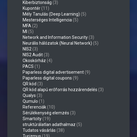
Kiberbiztonság
(3)
Kupontér
(11)
Mély Tanulás (Deep Learning)
(5)
Mesterséges Intelligencia
(5)
MFA
(2)
MI
(5)
Network and Information Security
(3)
Neurális hálózatok (Neural Network)
(5)
NIS2
(3)
NIS2 Audit
(3)
Okoskórház
(4)
PACS
(1)
Paparless digital advertisement
(9)
Paparless digital coupons
(9)
QR kód
(3)
QR kód alapú erőforrás hozzárendelés
(3)
Qualys
(3)
Qumulo
(1)
Referenciák
(10)
Sérülékenység elemzés
(3)
Smartcity
(19)
struktúrálatlan adathalmaz
(5)
Tudatos vásárlás
(38)
Turizmus
(19)