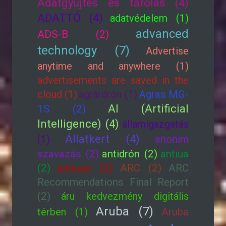
Adatgyűjtés és tárolás (4)
ADATTÓ (4)
adatvédelem (1)
advanced
ADS-B (2)
technology (7)
Advertise
anytime and anywhere (1)
advertisements are saved in the
cloud (1)
agrárdrón (1)
Agras MG-
AI (Artificial
1S (2)
Intelligence) (4)
államigazgatás
Állatkert (4)
(1)
anonim
szavazás (2)
antidrón (2)
antiua
(2)
antiuas (2)
ARC (2)
ARC
Recommendations Final Report
(2)
áru kedvezmény digitális
Aruba (7)
térben (1)
Aruba