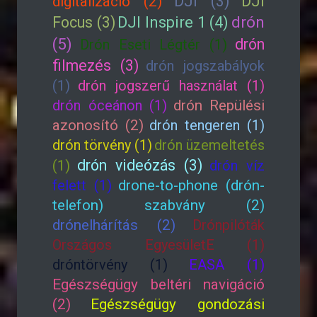
DJI (3)
DJI
digitalizáció (2)
drón
Focus (3)
DJI Inspire 1 (4)
(5)
drón
Drón Eseti Légtér (1)
filmezés (3)
drón jogszabályok
(1)
drón jogszerű használat (1)
drón óceánon (1)
drón Repülési
azonosító (2)
drón tengeren (1)
drón törvény (1)
drón üzemeltetés
drón videózás (3)
(1)
drón víz
felett (1)
drone-to-phone (drón-
telefon) szabvány (2)
drónelhárítás (2)
Drónpilóták
Országos EgyesületE (1)
dróntörvény (1)
EASA (1)
Egészségügy beltéri navigáció
(2)
Egészségügy gondozási