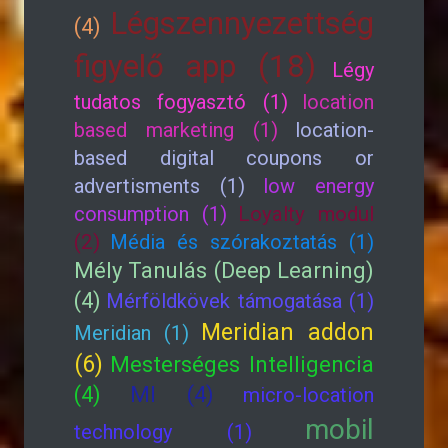
Légszennyezettség
(4)
figyelő app (18)
Légy
tudatos fogyasztó (1)
location
based marketing (1)
location-
based digital coupons or
advertisments (1)
low energy
consumption (1)
Loyalty modul
(2)
Média és szórakoztatás (1)
Mély Tanulás (Deep Learning)
(4)
Mérföldkövek támogatása (1)
Meridian addon
Meridian (1)
(6)
Mesterséges Intelligencia
(4)
MI (4)
micro-location
mobil
technology (1)