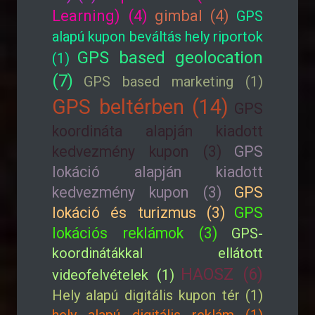
Learning) (4)
gimbal (4)
GPS
alapú kupon beváltás hely riportok
GPS based geolocation
(1)
(7)
GPS based marketing (1)
GPS beltérben (14)
GPS
koordináta alapján kiadott
kedvezmény kupon (3)
GPS
lokáció alapján kiadott
kedvezmény kupon (3)
GPS
lokáció és turizmus (3)
GPS
lokációs reklámok (3)
GPS-
koordinátákkal ellátott
HAOSZ (6)
videofelvételek (1)
Hely alapú digitális kupon tér (1)