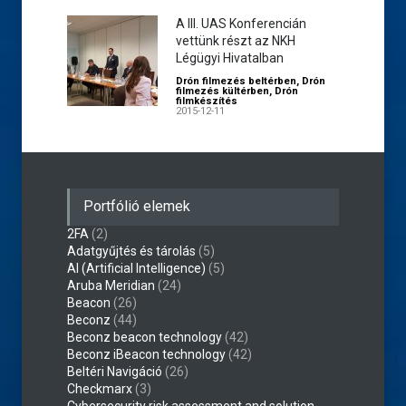
A III. UAS Konferencián
vettünk részt az NKH
Légügyi Hivatalban
Drón filmezés beltérben
,
Drón
filmezés kültérben
,
Drón
filmkészítés
2015-12-11
Portfólió elemek
2FA
(2)
Adatgyűjtés és tárolás
(5)
AI (Artificial Intelligence)
(5)
Aruba Meridian
(24)
Beacon
(26)
Beconz
(44)
Beconz beacon technology
(42)
Beconz iBeacon technology
(42)
Beltéri Navigáció
(26)
Checkmarx
(3)