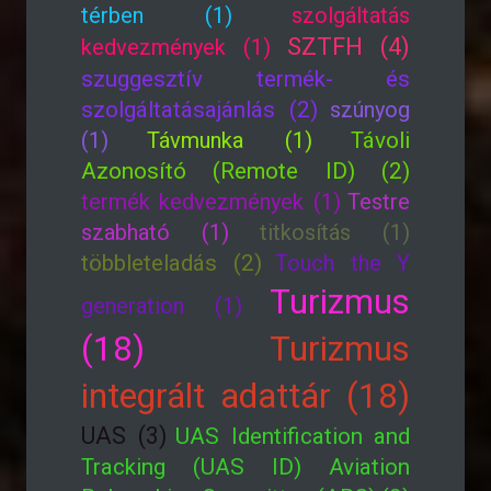
térben (1)
szolgáltatás
SZTFH (4)
kedvezmények (1)
szuggesztív termék- és
szolgáltatásajánlás (2)
szúnyog
(1)
Távmunka (1)
Távoli
Azonosító (Remote ID) (2)
termék kedvezmények (1)
Testre
szabható (1)
titkosítás (1)
többleteladás (2)
Touch the Y
Turizmus
generation (1)
(18)
Turizmus
integrált adattár (18)
UAS (3)
UAS Identification and
Tracking (UAS ID) Aviation