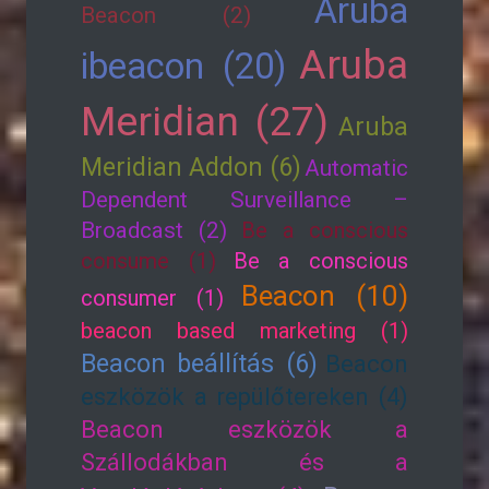
Aruba
Beacon (2)
Aruba
ibeacon (20)
Meridian (27)
Aruba
Meridian Addon (6)
Automatic
Dependent Surveillance –
Broadcast (2)
Be a conscious
consume (1)
Be a conscious
Beacon (10)
consumer (1)
beacon based marketing (1)
Beacon beállítás (6)
Beacon
eszközök a repülőtereken (4)
Beacon eszközök a
Szállodákban és a