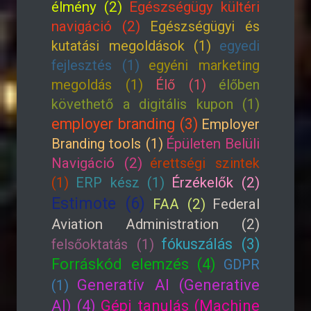
élmény (2)
Egészségügy kültéri
navigáció (2)
Egészségügyi és
kutatási megoldások (1)
egyedi
fejlesztés (1)
egyéni marketing
megoldás (1)
Élő (1)
élőben
követhető a digitális kupon (1)
employer branding (3)
Employer
Branding tools (1)
Épületen Belüli
Navigáció (2)
érettségi szintek
(1)
ERP kész (1)
Érzékelők (2)
Estimote (6)
FAA (2)
Federal
Aviation Administration (2)
fókuszálás (3)
felsőoktatás (1)
Forráskód elemzés (4)
GDPR
Generatív AI (Generative
(1)
AI) (4)
Gépi tanulás (Machine