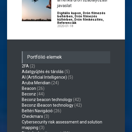
amerika drón szabályozási
javaslat
Digitális kupon
,
Drón filmezés
beltérben
,
Drón filmezés
kültérben
,
Drón filmkészítés
,
Referenciák
2020-01-18
Portfólió elemek
2FA
(2)
Adatgyűjtés és tárolás
(5)
AI (Artificial Intelligence)
(5)
Aruba Meridian
(24)
Beacon
(26)
Beconz
(44)
Beconz beacon technology
(42)
Beconz iBeacon technology
(42)
Beltéri Navigáció
(26)
Checkmarx
(3)
Cybersecurity risk assessment and solution
mapping
(3)