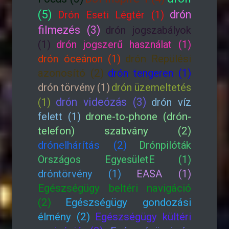
(5)
drón
Drón Eseti Légtér (1)
filmezés (3)
drón jogszabályok
(1)
drón jogszerű használat (1)
drón óceánon (1)
drón Repülési
azonosító (2)
drón tengeren (1)
drón törvény (1)
drón üzemeltetés
drón videózás (3)
(1)
drón víz
felett (1)
drone-to-phone (drón-
telefon) szabvány (2)
drónelhárítás (2)
Drónpilóták
Országos EgyesületE (1)
dróntörvény (1)
EASA (1)
Egészségügy beltéri navigáció
(2)
Egészségügy gondozási
élmény (2)
Egészségügy kültéri