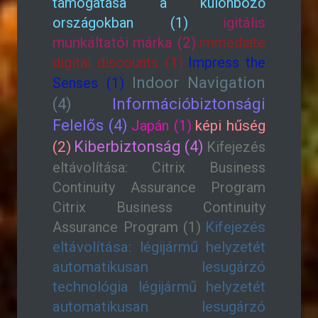
támogatása a különböző
országokban (1)
igitális
munkáltatói márka (2)
immediate
digital discounts (1)
Impress the
Indoor Navigation
Senses (1)
(4)
Információbiztonsági
Felelős (4)
Japán (1)
képi hűség
Kiberbiztonság (4)
(2)
Kifejezés
eltávolítása: Citrix Business
Continuity Assurance Program
Citrix Business Continuity
Assurance Program (1)
Kifejezés
eltávolítása: légijármű helyzetét
automatikusan lesugárzó
technológia légijármű helyzetét
automatikusan lesugárzó