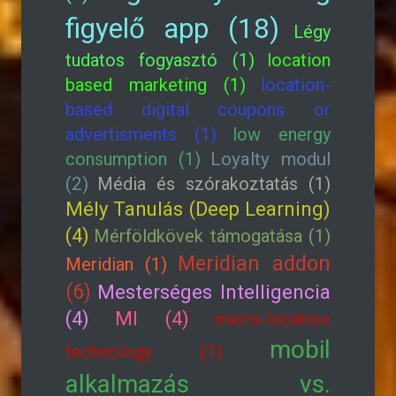
figyelő app (18)
Légy
tudatos fogyasztó (1)
location
based marketing (1)
location-
based digital coupons or
advertisments (1)
low energy
consumption (1)
Loyalty modul
(2)
Média és szórakoztatás (1)
Mély Tanulás (Deep Learning)
(4)
Mérföldkövek támogatása (1)
Meridian addon
Meridian (1)
(6)
Mesterséges Intelligencia
(4)
MI (4)
micro-location
mobil
technology (1)
alkalmazás vs.