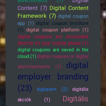
Digital
advertisments (1)
Content (7)
Digital Content
Framework (7)
digital coupon
app (1)
digital coupon brochure
(1)
digital coupon platform (1)
digital coupons are accessible
directly on your mobile phone (1)
digital coupons are saved in the
cloud (1)
digital coupons or digital
digital
advertisements (1)
employer branding
(23)
digitalem (2)
digitális
Digitális
akciók (1)