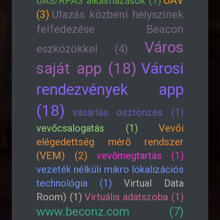
UAV
UAS/RPAS alkalmazások (1)
(3)
Utazás közbeni helyszínek
felfedezése Beacon
Város
eszközökkel (4)
saját app (18)
Városi
rendezvények app
(18)
vásárlás ösztönzés (1)
vevőcsalogatás (1)
Vevői
elégedettség mérő rendszer
(VEM) (2)
vevőmegtartás (1)
vezeték nélküli mikro lokalizációs
technológia (1)
Virtual Data
Room) (1)
Virtuális adatszoba (1)
www.beconz.com (7)