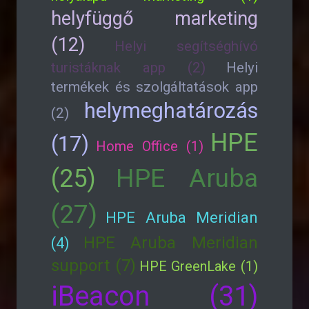
helyfüggő marketing
(12)
Helyi segítséghívó
turistáknak app (2)
Helyi
termékek és szolgáltatások app
helymeghatározás
(2)
HPE
(17)
Home Office (1)
HPE Aruba
(25)
(27)
HPE Aruba Meridian
HPE Aruba Meridian
(4)
support (7)
HPE GreenLake (1)
iBeacon (31)