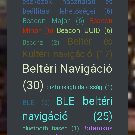
eszközök használati és
beállítási lehetőségei (6)
Beacon Major (6)
Beacon
Minor (6)
Beacon UUID (6)
Beltéri és
Beconz (2)
Kültéri navigáció (17)
Beltéri Navigáció
(30)
biztonságtudatosság (1)
BLE beltéri
BLE (5)
navigáció (25)
Botanikus
bluetooth based (1)