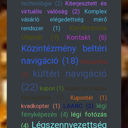
technológia (2)
Kiterjesztett és
virtuális valóság (2)
Komplex
vásárló elégedettség mérő
Konferencia
rendszer (1)
Útlevél (7)
Kontakt (6)
Közintézmény beltéri
navigáció (18)
Közszféra
kültéri navigáció
(1)
(22)
kupon (1)
Kupon átruházás
támogatása (1)
Kupontér (1)
légi
kvadkopter (1)
LAANC (2)
fényképezés (4)
légi fotózás
Légszennyezettség
(4)