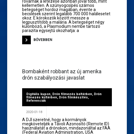
rovarnak a létezése azonban jóval több, mint
kellemetlen. A szúnyogcsípés számos
betegséget hordoz magában, évente a
becslések szerint legalább 700 000 halálesetet
okoz. E kórokozók között messze a
legpusztítóbb a malária. A betegséget négy
különböző, a Plasmodium nembe tartozó
parazita egysejtű okozhatja: a
BŐVEBBEN
Bombaként robbant az új amerika
drón szabályozási javaslat
Digitális kupon
,
Drón filmezés beltérben
,
Drón
filmezés kültérben
,
Drón filmkészítés
,
Referenciák
2020-01-18
A DJI szeretné, hogy a kormányok
megköveteljék a Távoli Azonosító (Remote ID)
használatát a drónokon, mindazonáltal az FAA
(Federal Aviation Administration, USA