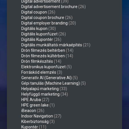
Digital advertisement
(39)
Digital advertisement brochure
(26)
Digital coupon
(26)
Digital coupon brochure
(26)
Digital employer branding
(20)
Digitális kupon
(30)
Digitális kuponfüzet
(26)
Digitális Kupontér
(26)
Digitális munkáltatói márkaépítés
(21)
Drón filmezés beltérben
(14)
Drón filmezés kültérben
(14)
Drón filmkészítés
(14)
Elektronikus kuponfüzet
(5)
Forráskód elemzés
(3)
Generatív AI (Generative AI)
(5)
Gépi tanulás (Machine Learning)
(5)
Helyalapú marketing
(33)
Helyfüggő marketing
(34)
HPE Aruba
(27)
HPE green lake
(1)
iBeacon
(26)
Indoor Navigation
(27)
Kiberbiztonság
(3)
Kupontér
(11)