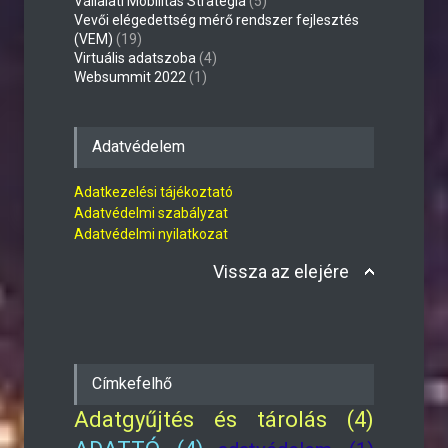
Vállalati Mobilitás Stratégia
(5)
Vevői elégedettség mérő rendszer fejlesztés
(VEM)
(19)
Virtuális adatszoba
(4)
Websummit 2022
(1)
Adatvédelem
Adatkezelési tájékoztató
Adatvédelmi szabályzat
Adatvédelmi nyilatkozat
Vissza az elejére
Címkefelhő
Adatgyűjtés és tárolás (4)