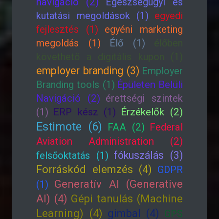
navigáció (2)
Egészségügyi és
kutatási megoldások (1)
egyedi
fejlesztés (1)
egyéni marketing
megoldás (1)
Élő (1)
élőben
követhető a digitális kupon (1)
employer branding (3)
Employer
Branding tools (1)
Épületen Belüli
Navigáció (2)
érettségi szintek
(1)
ERP kész (1)
Érzékelők (2)
Estimote (6)
FAA (2)
Federal
Aviation Administration (2)
fókuszálás (3)
felsőoktatás (1)
Forráskód elemzés (4)
GDPR
Generatív AI (Generative
(1)
AI) (4)
Gépi tanulás (Machine
Learning) (4)
gimbal (4)
GPS