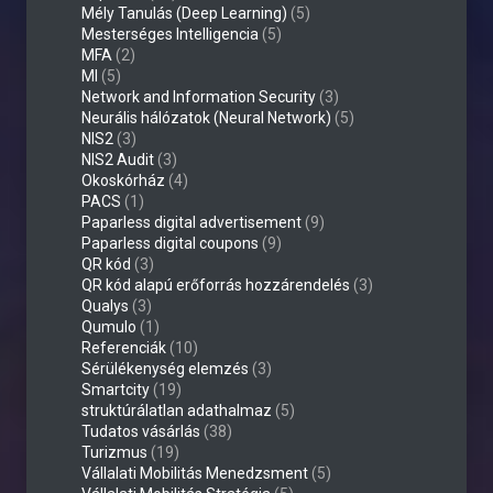
Mély Tanulás (Deep Learning)
(5)
Mesterséges Intelligencia
(5)
MFA
(2)
MI
(5)
Network and Information Security
(3)
Neurális hálózatok (Neural Network)
(5)
NIS2
(3)
NIS2 Audit
(3)
Okoskórház
(4)
PACS
(1)
Paparless digital advertisement
(9)
Paparless digital coupons
(9)
QR kód
(3)
QR kód alapú erőforrás hozzárendelés
(3)
Qualys
(3)
Qumulo
(1)
Referenciák
(10)
Sérülékenység elemzés
(3)
Smartcity
(19)
struktúrálatlan adathalmaz
(5)
Tudatos vásárlás
(38)
Turizmus
(19)
Vállalati Mobilitás Menedzsment
(5)