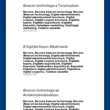
iBeacon technológia a Turizmusban
Beconz
,
Beconz beacon technology
,
Beconz
iBeacon technology
,
Digital advertisement
,
Digital advertisement brochure
,
Digital
coupon
,
Digital coupon brochure
,
Digitális
kupon
,
Digitális kuponfüzet
,
Digitális
Kupontér
,
Helyalapú marketing
,
Helyfüggő
marketing
,
Tudatos vásárlás
2019-01-15
A Digitális Kupon Alkalmazás
Beconz
,
Beconz beacon technology
,
Beconz
iBeacon technology
,
Digital advertisement
,
Digital advertisement brochure
,
Digital
coupon
,
Digital coupon brochure
,
Digitális
kupon
,
Digitális kuponfüzet
,
Digitális
Kupontér
,
Elektronikus kuponfüzet
,
Kupontér
,
Paparless digital advertisement
,
Paparless
digital coupons
,
Tudatos vásárlás
2018-07-08
iBeacon technológia az
Autókereskedésekben
Beconz
,
Beconz beacon technology
,
Beconz
iBeacon technology
,
Digital advertisement
,
Digital advertisement brochure
,
Digital
coupon
,
Digital coupon brochure
,
Digitális