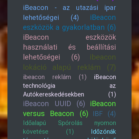
iBeacon - az utazási ipar
iBeacon
lehetőségei (4)
eszközök a gyakorlatban (6)
iBeacon eszközök
használati és beállítási
lehetőségei (6)
ibeacon
lokáció alapú reklám (7)
ibeacon reklám (1)
iBeacon
technológia az
Autókereskedésekben (1)
iBeacon UUID (6)
iBeacon
versus Beacon (6)
IBF (4)
Időalapú Spórolás nyomon
követése (1)
Időzónák