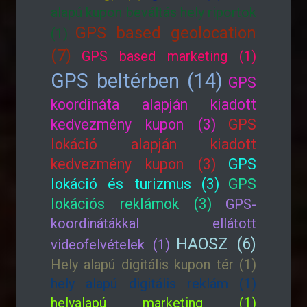
alapú kupon beváltás hely riportok
GPS based geolocation
(1)
(7)
GPS based marketing (1)
GPS beltérben (14)
GPS
koordináta alapján kiadott
kedvezmény kupon (3)
GPS
lokáció alapján kiadott
kedvezmény kupon (3)
GPS
lokáció és turizmus (3)
GPS
lokációs reklámok (3)
GPS-
koordinátákkal ellátott
HAOSZ (6)
videofelvételek (1)
Hely alapú digitális kupon tér (1)
hely alapú digitális reklám (1)
helyalapú marketing (1)