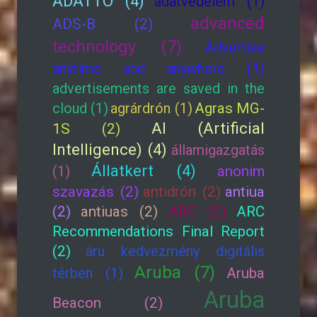
ADATTÓ (4)
adatvédelem (1)
advanced
ADS-B (2)
technology (7)
Advertise
anytime and anywhere (1)
advertisements are saved in the
cloud (1)
agrárdrón (1)
Agras MG-
AI (Artificial
1S (2)
Intelligence) (4)
államigazgatás
Állatkert (4)
(1)
anonim
szavazás (2)
antidrón (2)
antiua
(2)
antiuas (2)
ARC (2)
ARC
Recommendations Final Report
(2)
áru kedvezmény digitális
Aruba (7)
térben (1)
Aruba
Aruba
Beacon (2)