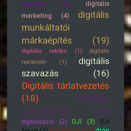
digitális
kupontér (2)
digitális
marketing (4)
munkáltatói
márkaépítés (19)
digitális reklám (1)
digitális
digitális
reklámtér (1)
szavazás (16)
Digitális tárlatvezetés
(18)
Digitális
városkártya (18)
DJI (3)
DJI
digitalizáció (2)
drón
Focus (3)
DJI Inspire 1 (4)