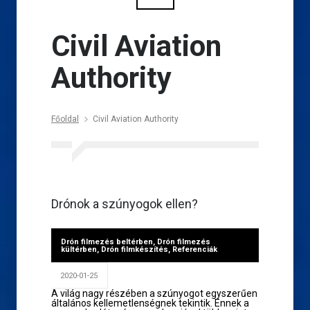
Civil Aviation
Authority
Főoldal
Civil Aviation Authority
Drónok a szúnyogok ellen?
Drón filmezés beltérben
,
Drón filmezés
kültérben
,
Drón filmkészítés
,
Referenciák
2020-01-25
A világ nagy részében a szúnyogot egyszerűen
általános kellemetlenségnek tekintik. Ennek a