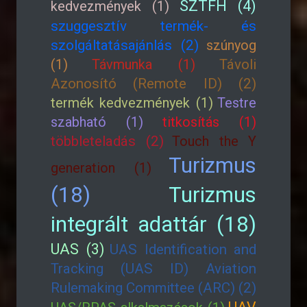
SZTFH (4)
kedvezmények (1)
szuggesztív termék- és
szolgáltatásajánlás (2)
szúnyog
(1)
Távmunka (1)
Távoli
Azonosító (Remote ID) (2)
termék kedvezmények (1)
Testre
szabható (1)
titkosítás (1)
többleteladás (2)
Touch the Y
Turizmus
generation (1)
(18)
Turizmus
integrált adattár (18)
UAS (3)
UAS Identification and
Tracking (UAS ID) Aviation
Rulemaking Committee (ARC) (2)