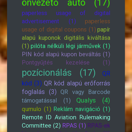
önvezető autó (17)
paperless usage of digital
advertisement (1)
paperless
usage of digital coupons (1)
papír
alapú kuponok digitális kiváltása
(1)
pilóta nélküli légi járművek (1)
PIN kód alapú kupon beváltás (1)
Pontgyűjtés kezelése (1)
pozícionálás (17)
QR
kód (3)
QR kód alapú erőforrás
foglalás (3)
QR vagy Barcode
Qualys (4)
támogatással (1)
qumulo (1)
Reklám navigáció (1)
Remote ID Aviation Rulemaking
Committee (2)
RPAS (1)
RPAS-ek