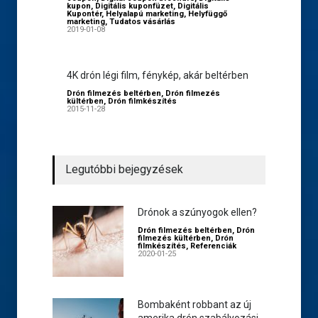
kupon
,
Digitális kuponfüzet
,
Digitális
Kupontér
,
Helyalapú marketing
,
Helyfüggő
marketing
,
Tudatos vásárlás
2019-01-08
4K drón légi film, fénykép, akár beltérben
Drón filmezés beltérben
,
Drón filmezés
kültérben
,
Drón filmkészítés
2015-11-28
Legutóbbi bejegyzések
Drónok a szúnyogok ellen?
Drón filmezés beltérben
,
Drón
filmezés kültérben
,
Drón
filmkészítés
,
Referenciák
2020-01-25
Bombaként robbant az új