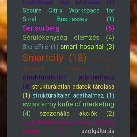
hivatalosan légi járművek (1)
Secure Citrix Workspace for
Small Businesses (1)
Sensorberg (6)
Sérülékenység elemzés (4)
smart hospital (3)
ShareFile (1)
Smartcity (18)
software
definied storage (1)
struktúrálatlan adathalmaz
(4)
strukturálatlan adatok tárolása
(1)
struktúráltalan adathalmaz (1)
swiss army knfie of marketing
(4)
szezonális akciók (2)
szolgáltatás kedvezmény digitális
térben (1)
szolgáltatás