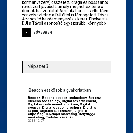
kormányszerv) összetett, drága és bosszantó
rendszert javasolt, amely megnehezítené a
drónok használatát Amerikában, és vélhetően
veszélyeztetné a DJI által is támogatott Távoli
Azonosító kezdeményezés sikerét. Ehelyett a
DJI a Távoli azonosító egyszerűbb, könnyebb
BŐVEBBEN
Népszerű
iBeacon eszközök a gyakorlatban
Beconz
,
Beconz beacon technology
,
Beconz
iBeacon technology
,
Digital advertisement
,
Digital advertisement brochure
,
Digital
coupon
,
Digital coupon brochure
,
Digitális
kupon
,
Digitális kuponfüzet
,
Digitális
Kupontér
,
Helyalapú marketing
,
Helyfüggő
marketing
,
Tudatos vásárlás
2018-12-27