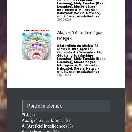
Gépi tanulás (Machine
Learning)
,
Mély Tanulás (Deep
Learning)
,
Mesterséges
Intelligencia
,
MI
,
Neurális
hálózatok (Neural Network)
,
struktúrálatlan adathalmaz
2025-02-11
Alapvető AI technológiai
rétegek
Adatgyűjtés és tárolás
,
AI
(Artificial Intelligence)
,
Generatív AI (Generative AI)
,
Gépi tanulás (Machine
Learning)
,
Mély Tanulás (Deep
Learning)
,
Mesterséges
Intelligencia
,
MI
,
Neurális
hálózatok (Neural Network)
,
struktúrálatlan adathalmaz
2025-02-11
Portfólió elemek
2FA
(2)
Adatgyűjtés és tárolás
(5)
AI (Artificial Intelligence)
(5)
Aruba Meridian
(24)