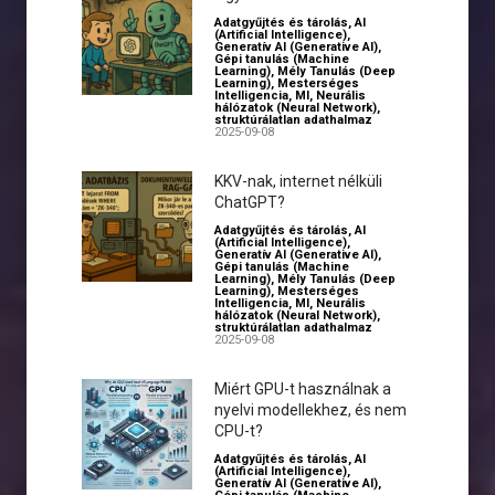
Adatgyűjtés és tárolás
,
AI
(Artificial Intelligence)
,
Generatív AI (Generative AI)
,
Gépi tanulás (Machine
Learning)
,
Mély Tanulás (Deep
Learning)
,
Mesterséges
Intelligencia
,
MI
,
Neurális
hálózatok (Neural Network)
,
struktúrálatlan adathalmaz
2025-09-08
KKV-nak, internet nélküli
ChatGPT?
Adatgyűjtés és tárolás
,
AI
(Artificial Intelligence)
,
Generatív AI (Generative AI)
,
Gépi tanulás (Machine
Learning)
,
Mély Tanulás (Deep
Learning)
,
Mesterséges
Intelligencia
,
MI
,
Neurális
hálózatok (Neural Network)
,
struktúrálatlan adathalmaz
2025-09-08
Miért GPU-t használnak a
nyelvi modellekhez, és nem
CPU-t?
Adatgyűjtés és tárolás
,
AI
(Artificial Intelligence)
,
Generatív AI (Generative AI)
,