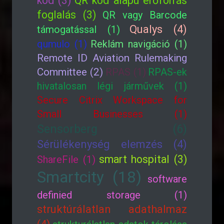
kód (3)
QR kód alapú erőforrás
foglalás (3)
QR vagy Barcode
Qualys (4)
támogatással (1)
qumulo (1)
Reklám navigáció (1)
Remote ID Aviation Rulemaking
Committee (2)
RPAS (1)
RPAS-ek
hivatalosan légi járművek (1)
Secure Citrix Workspace for
Small Businesses (1)
Sensorberg (6)
Sérülékenység elemzés (4)
smart hospital (3)
ShareFile (1)
Smartcity (18)
software
definied storage (1)
struktúrálatlan adathalmaz