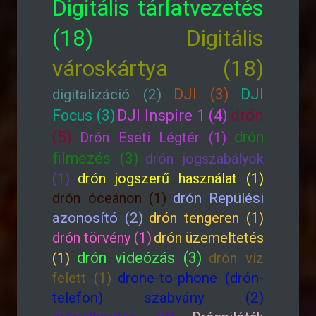
Digitális tárlatvezetés
(18)
Digitális
városkártya (18)
DJI (3)
DJI
digitalizáció (2)
drón
Focus (3)
DJI Inspire 1 (4)
(5)
drón
Drón Eseti Légtér (1)
filmezés (3)
drón jogszabályok
(1)
drón jogszerű használat (1)
drón óceánon (1)
drón Repülési
azonosító (2)
drón tengeren (1)
drón törvény (1)
drón üzemeltetés
drón videózás (3)
(1)
drón víz
felett (1)
drone-to-phone (drón-
telefon) szabvány (2)