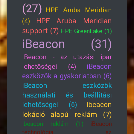
(27)
HPE Aruba Meridian
HPE Aruba Meridian
(4)
support (7)
HPE GreenLake (1)
iBeacon (31)
iBeacon - az utazási ipar
iBeacon
lehetőségei (4)
eszközök a gyakorlatban (6)
iBeacon eszközök
használati és beállítási
lehetőségei (6)
ibeacon
lokáció alapú reklám (7)
ibeacon reklám (1)
iBeacon
technológia az