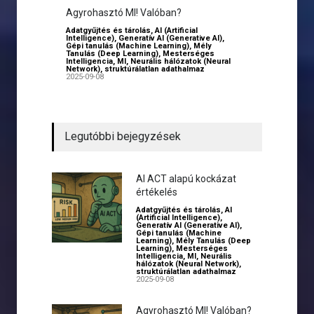
Agyrohasztó MI! Valóban?
Adatgyűjtés és tárolás
,
AI (Artificial
Intelligence)
,
Generatív AI (Generative AI)
,
Gépi tanulás (Machine Learning)
,
Mély
Tanulás (Deep Learning)
,
Mesterséges
Intelligencia
,
MI
,
Neurális hálózatok (Neural
Network)
,
struktúrálatlan adathalmaz
2025-09-08
Legutóbbi bejegyzések
AI ACT alapú kockázat
értékelés
Adatgyűjtés és tárolás
,
AI
(Artificial Intelligence)
,
Generatív AI (Generative AI)
,
Gépi tanulás (Machine
Learning)
,
Mély Tanulás (Deep
Learning)
,
Mesterséges
Intelligencia
,
MI
,
Neurális
hálózatok (Neural Network)
,
struktúrálatlan adathalmaz
2025-09-08
Agyrohasztó MI! Valóban?