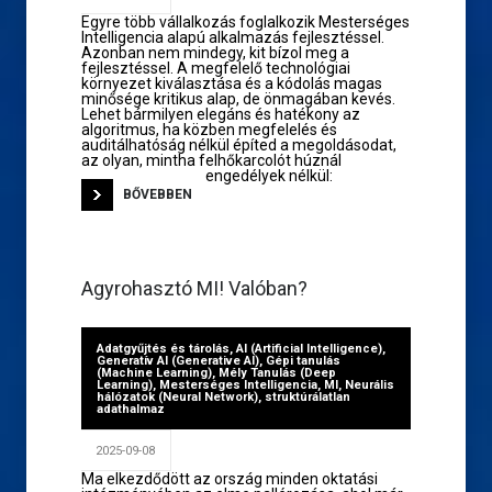
Egyre több vállalkozás foglalkozik Mesterséges
Intelligencia alapú alkalmazás fejlesztéssel.
Azonban nem mindegy, kit bízol meg a
fejlesztéssel. A megfelelő technológiai
környezet kiválasztása és a kódolás magas
minősége kritikus alap, de önmagában kevés.
Lehet bármilyen elegáns és hatékony az
algoritmus, ha közben megfelelés és
auditálhatóság nélkül építed a megoldásodat,
az olyan, mintha felhőkarcolót húznál
engedélyek nélkül:
BŐVEBBEN
Agyrohasztó MI! Valóban?
Adatgyűjtés és tárolás
,
AI (Artificial Intelligence)
,
Generatív AI (Generative AI)
,
Gépi tanulás
(Machine Learning)
,
Mély Tanulás (Deep
Learning)
,
Mesterséges Intelligencia
,
MI
,
Neurális
hálózatok (Neural Network)
,
struktúrálatlan
adathalmaz
2025-09-08
Ma elkezdődött az ország minden oktatási