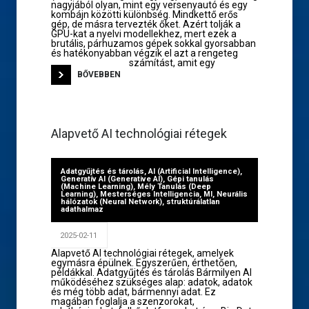
nagyjából olyan, mint egy versenyautó és egy
kombájn közötti különbség. Mindkettő erős
gép, de másra tervezték őket. Azért tolják a
GPU-kat a nyelvi modellekhez, mert ezek a
brutális, párhuzamos gépek sokkal gyorsabban
és hatékonyabban végzik el azt a rengeteg
számítást, amit egy
BŐVEBBEN
Alapvető AI technológiai rétegek
Adatgyűjtés és tárolás
,
AI (Artificial Intelligence)
,
Generatív AI (Generative AI)
,
Gépi tanulás
(Machine Learning)
,
Mély Tanulás (Deep
Learning)
,
Mesterséges Intelligencia
,
MI
,
Neurális
hálózatok (Neural Network)
,
struktúrálatlan
adathalmaz
2025-02-11
Alapvető AI technológiai rétegek, amelyek
egymásra épülnek. Egyszerűen, érthetően,
példákkal. Adatgyűjtés és tárolás Bármilyen AI
működéséhez szükséges alap: adatok, adatok
és még több adat, bármennyi adat. Ez
magában foglalja a szenzorokat,