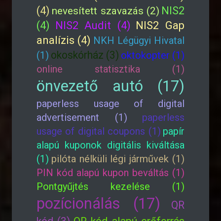
(4)
NIS2
nevesített szavazás (2)
(4)
NIS2 Audit (4)
NIS2 Gap
analízis (4)
NKH Légügyi Hivatal
okoskórház (3)
(1)
oktokopter (1)
online statisztika (1)
önvezető autó (17)
paperless usage of digital
advertisement (1)
paperless
usage of digital coupons (1)
papír
alapú kuponok digitális kiváltása
(1)
pilóta nélküli légi járművek (1)
PIN kód alapú kupon beváltás (1)
Pontgyűjtés kezelése (1)
pozícionálás (17)
QR