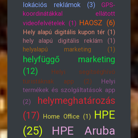
lokációs reklámok (3)
GPS-
koordinátákkal ellátott
HAOSZ (6)
videofelvételek (1)
Hely alapú digitális kupon tér (1)
hely alapú digitális reklám (1)
helyalapú marketing (1)
helyfüggő marketing
(12)
Helyi segítséghívó
turistáknak app (2)
Helyi
termékek és szolgáltatások app
helymeghatározás
(2)
HPE
(17)
Home Office (1)
HPE Aruba
(25)