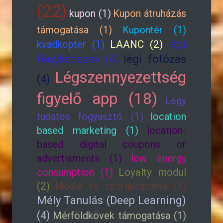
(22)
kupon (1)
Kupon átruházás
támogatása (1)
Kupontér (1)
légi
kvadkopter (1)
LAANC (2)
fényképezés (4)
légi fotózás
Légszennyezettség
(4)
figyelő app (18)
Légy
tudatos fogyasztó (1)
location
based marketing (1)
location-
based digital coupons or
advertisments (1)
low energy
consumption (1)
Loyalty modul
(2)
Média és szórakoztatás (1)
Mély Tanulás (Deep Learning)
(4)
Mérföldkövek támogatása (1)