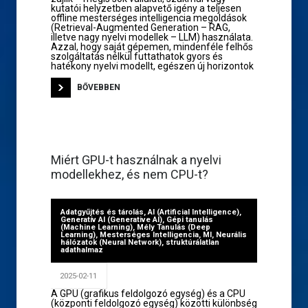
kutatói helyzetben alapvető igény a teljesen
offline mesterséges intelligencia megoldások
(Retrieval-Augmented Generation – RAG,
illetve nagy nyelvi modellek – LLM) használata.
Azzal, hogy saját gépemen, mindenféle felhős
szolgáltatás nélkül futtathatok gyors és
hatékony nyelvi modellt, egészen új horizontok
BŐVEBBEN
Miért GPU-t használnak a nyelvi
modellekhez, és nem CPU-t?
Adatgyűjtés és tárolás
,
AI (Artificial Intelligence)
,
Generatív AI (Generative AI)
,
Gépi tanulás
(Machine Learning)
,
Mély Tanulás (Deep
Learning)
,
Mesterséges Intelligencia
,
MI
,
Neurális
hálózatok (Neural Network)
,
struktúrálatlan
adathalmaz
2025-02-11
A GPU (grafikus feldolgozó egység) és a CPU
(központi feldolgozó egység) közötti különbség