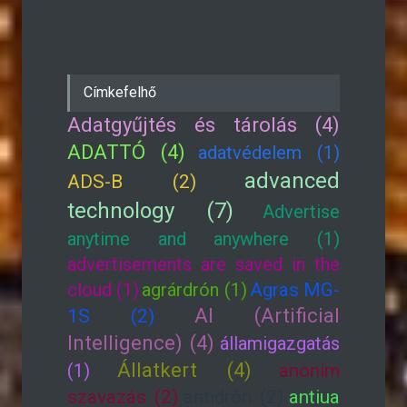
Címkefelhő
Adatgyűjtés és tárolás (4)
ADATTÓ (4)
adatvédelem (1)
advanced
ADS-B (2)
technology (7)
Advertise
anytime and anywhere (1)
advertisements are saved in the
cloud (1)
agrárdrón (1)
Agras MG-
AI (Artificial
1S (2)
Intelligence) (4)
államigazgatás
Állatkert (4)
(1)
anonim
szavazás (2)
antidrón (2)
antiua