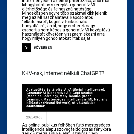
intézményében az elme pallérozása, ahol már
kihagyhatatlan szereplő a generatív MI
elérhetősége és felhasználhatósága.
Mindeközben egyre több szakmai cikk jelenik
meg az MI használatával kapcsolatos
"elbutulásról", kognitív funkcionális
hanyatlásról, arról, hogy emberek nagy
csoportja nem képes a generatív MI középtávú
használatát követően visszaemlékezni arra,
hogy milyen gondolatokat írtak saját
BŐVEBBEN
KKV-nak, internet nélküli ChatGPT?
Adatgyűjtés és tárolás
,
AI (Artificial Intelligence)
,
Generatív AI (Generative AI)
,
Gépi tanulás
(Machine Learning)
,
Mély Tanulás (Deep
Learning)
,
Mesterséges Intelligencia
,
MI
,
Neurális
hálózatok (Neural Network)
,
struktúrálatlan
adathalmaz
2025-09-08
Az online, publikus felhőben futó mesterséges
intelligencia alapú szövegfeldolgozás fénykora
zajlik – mégis sok vállalati, szakmai vagy