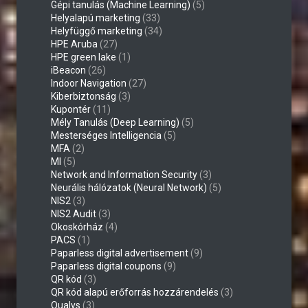
Gépi tanulás (Machine Learning)
(5)
Helyalapú marketing
(33)
Helyfüggő marketing
(34)
HPE Aruba
(27)
HPE green lake
(1)
iBeacon
(26)
Indoor Navigation
(27)
Kiberbiztonság
(3)
Kupontér
(11)
Mély Tanulás (Deep Learning)
(5)
Mesterséges Intelligencia
(5)
MFA
(2)
MI
(5)
Network and Information Security
(3)
Neurális hálózatok (Neural Network)
(5)
NIS2
(3)
NIS2 Audit
(3)
Okoskórház
(4)
PACS
(1)
Paparless digital advertisement
(9)
Paparless digital coupons
(9)
QR kód
(3)
QR kód alapú erőforrás hozzárendelés
(3)
Qualys
(3)