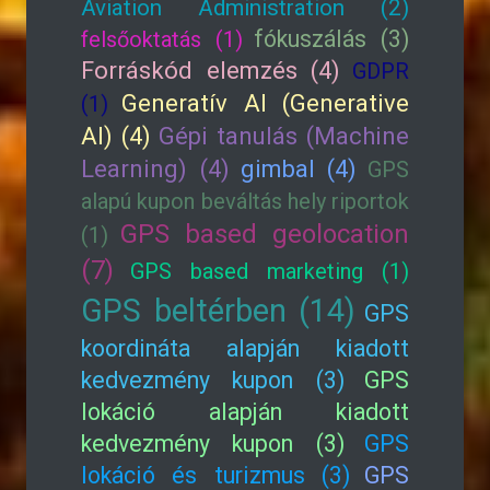
Aviation Administration (2)
fókuszálás (3)
felsőoktatás (1)
Forráskód elemzés (4)
GDPR
Generatív AI (Generative
(1)
AI) (4)
Gépi tanulás (Machine
Learning) (4)
gimbal (4)
GPS
alapú kupon beváltás hely riportok
GPS based geolocation
(1)
(7)
GPS based marketing (1)
GPS beltérben (14)
GPS
koordináta alapján kiadott
kedvezmény kupon (3)
GPS
lokáció alapján kiadott
kedvezmény kupon (3)
GPS
lokáció és turizmus (3)
GPS