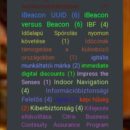
Autókereskedésekben (1)
iBeacon UUID (6)
iBeacon
versus Beacon (6)
IBF (4)
Időalapú Spórolás nyomon
követése (1)
Időzónák
támogatása a különböző
országokban (1)
igitális
munkáltatói márka (2)
immediate
digital discounts (1)
Impress the
Indoor Navigation
Senses (1)
(4)
Információbiztonsági
Felelős (4)
Japán (1)
képi hűség
Kiberbiztonság (4)
(2)
Kifejezés
eltávolítása: Citrix Business
Continuity Assurance Program