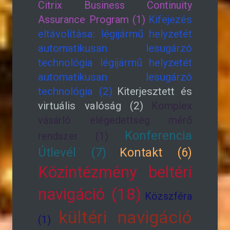
Citrix Business Continuity
Assurance Program (1)
Kifejezés
eltávolítása: légijármű helyzetét
automatikusan lesugárzó
technológia légijármű helyzetét
automatikusan lesugárzó
technológia (2)
Kiterjesztett és
virtuális valóság (2)
Komplex
vásárló elégedettség mérő
Konferencia
rendszer (1)
Útlevél (7)
Kontakt (6)
Közintézmény beltéri
navigáció (18)
Közszféra
kültéri navigáció
(1)