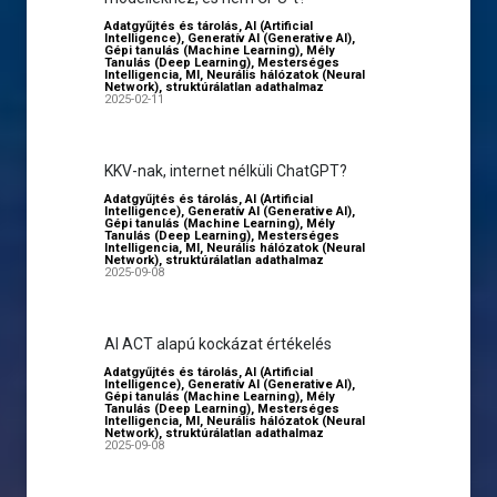
Adatgyűjtés és tárolás
,
AI (Artificial
Intelligence)
,
Generatív AI (Generative AI)
,
Gépi tanulás (Machine Learning)
,
Mély
Tanulás (Deep Learning)
,
Mesterséges
Intelligencia
,
MI
,
Neurális hálózatok (Neural
Network)
,
struktúrálatlan adathalmaz
2025-02-11
KKV-nak, internet nélküli ChatGPT?
Adatgyűjtés és tárolás
,
AI (Artificial
Intelligence)
,
Generatív AI (Generative AI)
,
Gépi tanulás (Machine Learning)
,
Mély
Tanulás (Deep Learning)
,
Mesterséges
Intelligencia
,
MI
,
Neurális hálózatok (Neural
Network)
,
struktúrálatlan adathalmaz
2025-09-08
AI ACT alapú kockázat értékelés
Adatgyűjtés és tárolás
,
AI (Artificial
Intelligence)
,
Generatív AI (Generative AI)
,
Gépi tanulás (Machine Learning)
,
Mély
Tanulás (Deep Learning)
,
Mesterséges
Intelligencia
,
MI
,
Neurális hálózatok (Neural
Network)
,
struktúrálatlan adathalmaz
2025-09-08