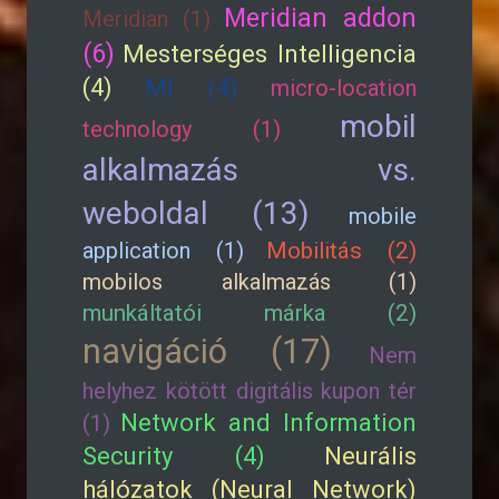
Meridian addon
Meridian (1)
(6)
Mesterséges Intelligencia
(4)
MI (4)
micro-location
mobil
technology (1)
alkalmazás vs.
weboldal (13)
mobile
application (1)
Mobilitás (2)
mobilos alkalmazás (1)
munkáltatói márka (2)
navigáció (17)
Nem
helyhez kötött digitális kupon tér
Network and Information
(1)
Security (4)
Neurális
hálózatok (Neural Network)