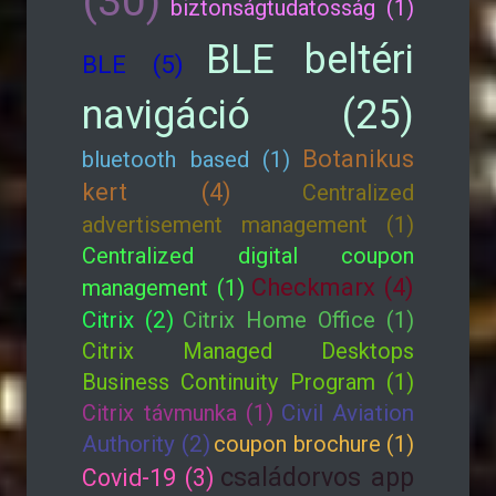
(30)
biztonságtudatosság (1)
BLE beltéri
BLE (5)
navigáció (25)
Botanikus
bluetooth based (1)
kert (4)
Centralized
advertisement management (1)
Centralized digital coupon
Checkmarx (4)
management (1)
Citrix (2)
Citrix Home Office (1)
Citrix Managed Desktops
Business Continuity Program (1)
Citrix távmunka (1)
Civil Aviation
Authority (2)
coupon brochure (1)
családorvos app
Covid-19 (3)