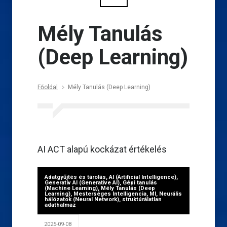
Mély Tanulás
(Deep Learning)
Főoldal
Mély Tanulás (Deep Learning)
AI ACT alapú kockázat értékelés
Adatgyűjtés és tárolás
,
AI (Artificial Intelligence)
,
Generatív AI (Generative AI)
,
Gépi tanulás
(Machine Learning)
,
Mély Tanulás (Deep
Learning)
,
Mesterséges Intelligencia
,
MI
,
Neurális
hálózatok (Neural Network)
,
struktúrálatlan
adathalmaz
2025-09-08