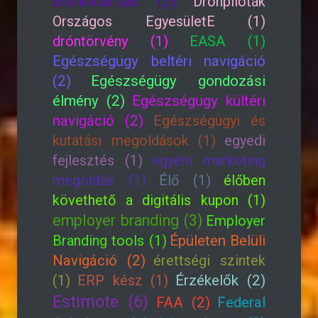
drónelhárítás (2)
Drónpilóták
Országos EgyesületE (1)
dróntörvény (1)
EASA (1)
Egészségügy beltéri navigáció
(2)
Egészségügy gondozási
élmény (2)
Egészségügy kültéri
navigáció (2)
Egészségügyi és
kutatási megoldások (1)
egyedi
fejlesztés (1)
egyéni marketing
megoldás (1)
Élő (1)
élőben
követhető a digitális kupon (1)
employer branding (3)
Employer
Branding tools (1)
Épületen Belüli
Navigáció (2)
érettségi szintek
(1)
ERP kész (1)
Érzékelők (2)
Estimote (6)
FAA (2)
Federal