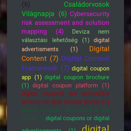
(6)
Családorvosok
Világnapja (6)
Cybersecurity
risk assessment and solution
mapping (4)
Deviza nem
választási lehetőség (1)
digital
Digital
advertisments (1)
Content (7)
Digital Content
Framework (7)
digital coupon
app (1)
digital coupon brochure
(1)
digital coupon platform (1)
digital coupons are accessible
directly on your mobile phone (1)
digital coupons are saved in the
cloud (1)
digital coupons or digital
digital
advertisements (1)