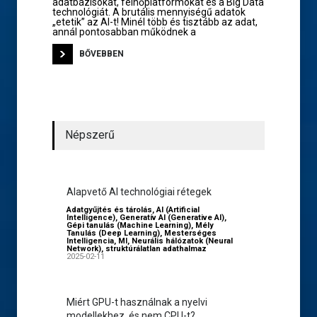
adatbázisokat, felhőplatformokat és a Big Data
technológiát. A brutális mennyiségű adatok
„etetik” az AI-t! Minél több és tisztább az adat,
annál pontosabban működnek a
BŐVEBBEN
Népszerű
Alapvető AI technológiai rétegek
Adatgyűjtés és tárolás
,
AI (Artificial
Intelligence)
,
Generatív AI (Generative AI)
,
Gépi tanulás (Machine Learning)
,
Mély
Tanulás (Deep Learning)
,
Mesterséges
Intelligencia
,
MI
,
Neurális hálózatok (Neural
Network)
,
struktúrálatlan adathalmaz
2025-02-11
Miért GPU-t használnak a nyelvi
modellekhez, és nem CPU-t?