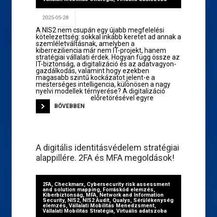
2025-05-28
A NIS2 nem csupán egy újabb megfelelési
kötelezettség: sokkal inkább keretet ad annak a
szemléletváltásnak, amelyben a
kiberreziliencia már nem IT-projekt, hanem
stratégiai vállalati érdek. Hogyan függ össze az
IT-biztonság, a digitalizáció és az adatvagyon-
gazdálkodás, valamint hogy ezekben
magasabb szintű kockázatot jelent-e a
mesterséges intelligencia, különösen a nagy
nyelvi modellek térnyerése? A digitalizáció
előretörésével egyre
BŐVEBBEN
A digitális identitásvédelem stratégiai
alappillére. 2FA és MFA megoldások!
2FA
,
Checkmarx
,
Cybersecurity risk assessment
and solution mapping
,
Forráskód elemzés
,
Kiberbiztonság
,
MFA
,
Network and Information
Security
,
NIS2
,
NIS2 Audit
,
Qualys
,
Sérülékenység
elemzés
,
Vállalati Mobilitás Menedzsment
,
Vállalati Mobilitás Stratégia
,
Virtuális adatszoba