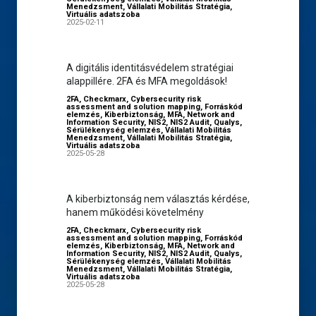
Menedzsment
,
Vállalati Mobilitás Stratégia
,
Virtuális adatszoba
2025-02-11
A digitális identitásvédelem stratégiai
alappillére. 2FA és MFA megoldások!
2FA
,
Checkmarx
,
Cybersecurity risk
assessment and solution mapping
,
Forráskód
elemzés
,
Kiberbiztonság
,
MFA
,
Network and
Information Security
,
NIS2
,
NIS2 Audit
,
Qualys
,
Sérülékenység elemzés
,
Vállalati Mobilitás
Menedzsment
,
Vállalati Mobilitás Stratégia
,
Virtuális adatszoba
2025-05-28
A kiberbiztonság nem választás kérdése,
hanem működési követelmény
2FA
,
Checkmarx
,
Cybersecurity risk
assessment and solution mapping
,
Forráskód
elemzés
,
Kiberbiztonság
,
MFA
,
Network and
Information Security
,
NIS2
,
NIS2 Audit
,
Qualys
,
Sérülékenység elemzés
,
Vállalati Mobilitás
Menedzsment
,
Vállalati Mobilitás Stratégia
,
Virtuális adatszoba
2025-05-28