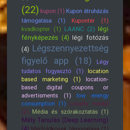
(22)
kupon (1)
Kupon átruházás
támogatása (1)
Kupontér (1)
légi
kvadkopter (1)
LAANC (2)
fényképezés (4)
légi fotózás
Légszennyezettség
(4)
figyelő app (18)
Légy
tudatos fogyasztó (1)
location
based marketing (1)
location-
based digital coupons or
advertisments (1)
low energy
consumption (1)
Loyalty modul
(2)
Média és szórakoztatás (1)
Mély Tanulás (Deep Learning)
(4)
Mérföldkövek támogatása (1)