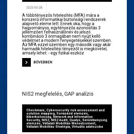
2025-05-28
A többtényezős hitelesítés (MFA) mára a
korszerű informatikai biztonsági rendszerek
alapvető eleme lett. Ennek oka, hogy a
hagyományos, egytényezős azonosítás 3
jellemzően felhasználónév és jelszó
kombináció 3 önmagában nem nyújt kellő
védelmet a modern fenyegetésekkel szemben.
Az MFA ezzel szemben egy második vagy akár
harmadik hitelesítési tényezőt is megkövetel,
amsely lehet: - egy fizikai eszköz
BŐVEBBEN
NIS2 megfelelés, GAP analízis
Checkmarx
,
Cybersecurity risk assessment and
solution mapping
,
Forráskód elemzés
,
Kiberbiztonság
,
Network and Information
Security
,
NIS2
,
NIS2 Audit
,
Qualys
,
Sérülékenység
elemzés
,
Vállalati Mobilitás Menedzsment
,
Vállalati Mobilitás Stratégia
,
Virtuális adatszoba