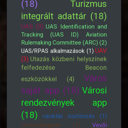
(18)
Turizmus
integrált adattár (18)
UAS (3)
UAS Identification and
Tracking (UAS ID) Aviation
Rulemaking Committee (ARC) (2)
UAV
UAS/RPAS alkalmazások (1)
(3)
Utazás közbeni helyszínek
felfedezése Beacon
Város
eszközökkel (4)
saját app (18)
Városi
rendezvények app
(18)
vásárlás ösztönzés (1)
vevőcsalogatás (1)
Vevői