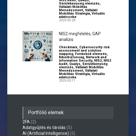
NIS2 Audit
,
Qualys
,
Sérülékenység elemzés
,
Vállalati Mobilitás
Menedzsment
,
Vállalati
Mobilitás Stratégia
,
Virtuális
adatszoba
2025-05-28
NIS2 megfelelés, GAP
analízis
Checkmarx
,
Cybersecurity risk
assessment and solution
mapping
,
Forráskód elemzés
,
Kiberbiztonság
,
Network and
Information Security
,
NIS2
,
NIS2
Audit
,
Qualys
,
Sérülékenység
elemzés
,
Vállalati Mobilitás
Menedzsment
,
Vállalati
Mobilitás Stratégia
,
Virtuális
adatszoba
2025-02-11
Portfólió elemek
2FA
(2)
Adatgyűjtés és tárolás
(5)
AI (Artificial Intelligence)
(5)