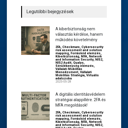
Legutóbbi bejegyzések
A kiberbiztonság nem
választás kérdése, hanem
működési követelmény
2FA
,
Checkmarx
,
Cybersecurity
risk assessment and solution
mapping
,
Forráskód elemzés
,
Kiberbiztonság
,
MFA
,
Network
and Information Security
,
NIS2
,
NIS2 Audit
,
Qualys
,
Sérülékenység elemzés
,
Vállalati Mobilitás
Menedzsment
,
Vállalati
Mobilitás Stratégia
,
Virtuális
adatszoba
2025-05-28
A digitális identitásvédelem
stratégiai alappillére. 2FA és
MFA megoldások!
2FA
,
Checkmarx
,
Cybersecurity
risk assessment and solution
mapping
,
Forráskód elemzés
,
Kiberbiztonság
,
MFA
,
Network
and Information Security
,
NIS2
,