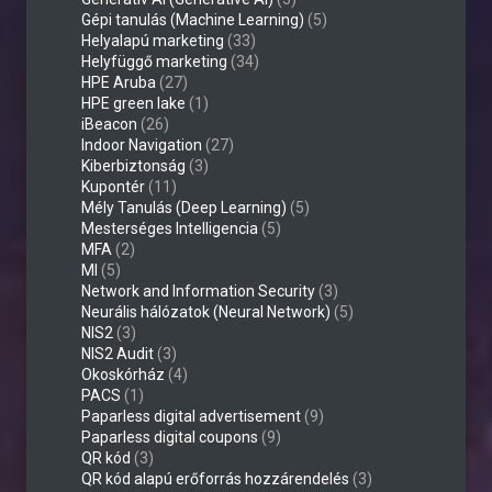
Gépi tanulás (Machine Learning)
(5)
Helyalapú marketing
(33)
Helyfüggő marketing
(34)
HPE Aruba
(27)
HPE green lake
(1)
iBeacon
(26)
Indoor Navigation
(27)
Kiberbiztonság
(3)
Kupontér
(11)
Mély Tanulás (Deep Learning)
(5)
Mesterséges Intelligencia
(5)
MFA
(2)
MI
(5)
Network and Information Security
(3)
Neurális hálózatok (Neural Network)
(5)
NIS2
(3)
NIS2 Audit
(3)
Okoskórház
(4)
PACS
(1)
Paparless digital advertisement
(9)
Paparless digital coupons
(9)
QR kód
(3)
QR kód alapú erőforrás hozzárendelés
(3)