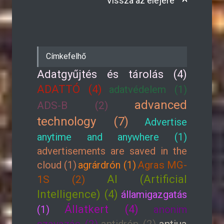
Vissza az elejére
Címkefelhő
Adatgyűjtés és tárolás (4)
ADATTÓ (4)
adatvédelem (1)
advanced
ADS-B (2)
technology (7)
Advertise
anytime and anywhere (1)
advertisements are saved in the
cloud (1)
agrárdrón (1)
Agras MG-
AI (Artificial
1S (2)
Intelligence) (4)
államigazgatás
Állatkert (4)
(1)
anonim