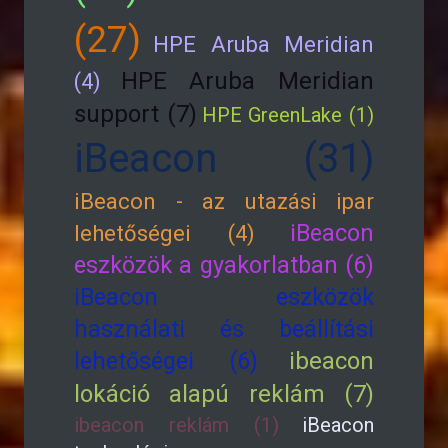
(27)
HPE Aruba Meridian
HPE Aruba Meridian
(4)
support (7)
HPE GreenLake (1)
iBeacon (31)
iBeacon - az utazási ipar
iBeacon
lehetőségei (4)
eszközök a gyakorlatban (6)
iBeacon eszközök
használati és beállítási
lehetőségei (6)
ibeacon
lokáció alapú reklám (7)
ibeacon reklám (1)
iBeacon