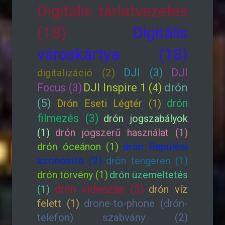
Digitális tárlatvezetés
(18)
Digitális
városkártya (18)
DJI (3)
DJI
digitalizáció (2)
drón
Focus (3)
DJI Inspire 1 (4)
(5)
drón
Drón Eseti Légtér (1)
filmezés (3)
drón jogszabályok
(1)
drón jogszerű használat (1)
drón óceánon (1)
drón Repülési
azonosító (2)
drón tengeren (1)
drón törvény (1)
drón üzemeltetés
drón videózás (3)
(1)
drón víz
felett (1)
drone-to-phone (drón-
telefon) szabvány (2)