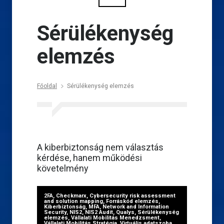
Sérülékenység
elemzés
Főoldal
Sérülékenység elemzés
A kiberbiztonság nem választás
kérdése, hanem működési
követelmény
2FA
,
Checkmarx
,
Cybersecurity risk assessment
and solution mapping
,
Forráskód elemzés
,
Kiberbiztonság
,
MFA
,
Network and Information
Security
,
NIS2
,
NIS2 Audit
,
Qualys
,
Sérülékenység
elemzés
,
Vállalati Mobilitás Menedzsment
,
Vállalati Mobilitás Stratégia
,
Virtuális adatszoba