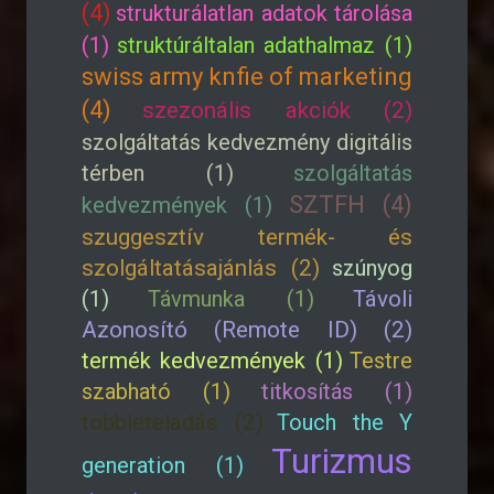
(4)
strukturálatlan adatok tárolása
(1)
struktúráltalan adathalmaz (1)
swiss army knfie of marketing
(4)
szezonális akciók (2)
szolgáltatás kedvezmény digitális
térben (1)
szolgáltatás
SZTFH (4)
kedvezmények (1)
szuggesztív termék- és
szolgáltatásajánlás (2)
szúnyog
(1)
Távmunka (1)
Távoli
Azonosító (Remote ID) (2)
termék kedvezmények (1)
Testre
szabható (1)
titkosítás (1)
többleteladás (2)
Touch the Y
Turizmus
generation (1)