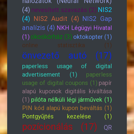
hálózatok (Neural Network)
(4)
NIS2
nevesített szavazás (2)
(4)
NIS2 Audit (4)
NIS2 Gap
analízis (4)
NKH Légügyi Hivatal
okoskórház (3)
(1)
oktokopter (1)
online statisztika (1)
önvezető autó (17)
paperless usage of digital
advertisement (1)
paperless
usage of digital coupons (1)
papír
alapú kuponok digitális kiváltása
(1)
pilóta nélküli légi járművek (1)
PIN kód alapú kupon beváltás (1)
Pontgyűjtés kezelése (1)
pozícionálás (17)
QR