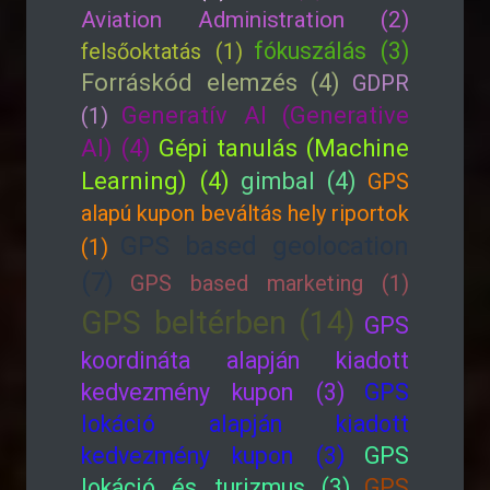
Aviation Administration (2)
fókuszálás (3)
felsőoktatás (1)
Forráskód elemzés (4)
GDPR
Generatív AI (Generative
(1)
AI) (4)
Gépi tanulás (Machine
Learning) (4)
gimbal (4)
GPS
alapú kupon beváltás hely riportok
GPS based geolocation
(1)
(7)
GPS based marketing (1)
GPS beltérben (14)
GPS
koordináta alapján kiadott
kedvezmény kupon (3)
GPS
lokáció alapján kiadott
kedvezmény kupon (3)
GPS
lokáció és turizmus (3)
GPS