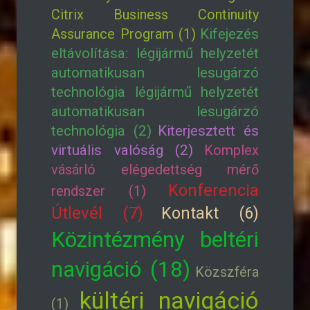
Citrix Business Continuity
Assurance Program (1)
Kifejezés
eltávolítása: légijármű helyzetét
automatikusan lesugárzó
technológia légijármű helyzetét
automatikusan lesugárzó
technológia (2)
Kiterjesztett és
virtuális valóság (2)
Komplex
vásárló elégedettség mérő
Konferencia
rendszer (1)
Útlevél (7)
Kontakt (6)
Közintézmény beltéri
navigáció (18)
Közszféra
kültéri navigáció
(1)