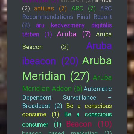
szavazás (2)
antidrón (2)
antiua
(2)
antiuas (2)
ARC (2)
ARC
Recommendations Final Report
(2)
áru kedvezmény digitális
Aruba (7)
térben (1)
Aruba
Aruba
Beacon (2)
Aruba
ibeacon (20)
Meridian (27)
Aruba
Meridian Addon (6)
Automatic
Dependent Surveillance –
Broadcast (2)
Be a conscious
consume (1)
Be a conscious
Beacon (10)
consumer (1)
beacon based marketing (1)