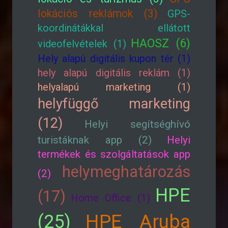
lokációs reklámok (3)
GPS-
koordinátákkal ellátott
HAOSZ (6)
videofelvételek (1)
Hely alapú digitális kupon tér (1)
hely alapú digitális reklám (1)
helyalapú marketing (1)
helyfüggő marketing
(12)
Helyi segítséghívó
turistáknak app (2)
Helyi
termékek és szolgáltatások app
helymeghatározás
(2)
HPE
(17)
Home Office (1)
HPE Aruba
(25)