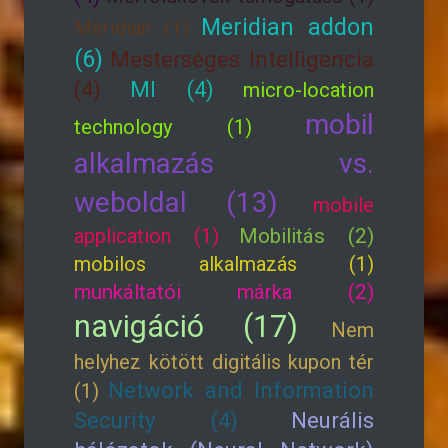
Meridian addon
Meridian (1)
(6)
Mesterséges Intelligencia
(4)
MI (4)
micro-location
mobil
technology (1)
alkalmazás vs.
weboldal (13)
mobile
application (1)
Mobilitás (2)
mobilos alkalmazás (1)
munkáltatói márka (2)
navigáció (17)
Nem
helyhez kötött digitális kupon tér
Network and Information
(1)
Security (4)
Neurális