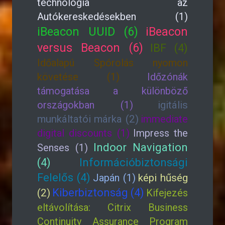
technológia az
Autókereskedésekben (1)
iBeacon UUID (6)
iBeacon
versus Beacon (6)
IBF (4)
Időalapú Spórolás nyomon
követése (1)
Időzónák
támogatása a különböző
országokban (1)
igitális
munkáltatói márka (2)
immediate
digital discounts (1)
Impress the
Indoor Navigation
Senses (1)
(4)
Információbiztonsági
Felelős (4)
Japán (1)
képi hűség
Kiberbiztonság (4)
(2)
Kifejezés
eltávolítása: Citrix Business
Continuity Assurance Program