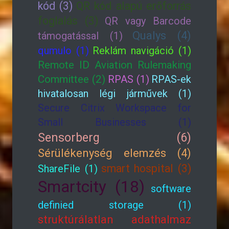
kód (3)
QR kód alapú erőforrás
foglalás (3)
QR vagy Barcode
Qualys (4)
támogatással (1)
qumulo (1)
Reklám navigáció (1)
Remote ID Aviation Rulemaking
Committee (2)
RPAS (1)
RPAS-ek
hivatalosan légi járművek (1)
Secure Citrix Workspace for
Small Businesses (1)
Sensorberg (6)
Sérülékenység elemzés (4)
smart hospital (3)
ShareFile (1)
Smartcity (18)
software
definied storage (1)
struktúrálatlan adathalmaz