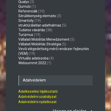
Qualys
(3)
Qumulo
(1)
Referenciák
(10)
Sérülékenység elemzés
(3)
Smartcity
(19)
struktúrálatlan adathalmaz
(5)
Tudatos vásárlás
(38)
Turizmus
(19)
Vállalati Mobilitás Menedzsment
(5)
Vállalati Mobilitás Stratégia
(5)
Vevői elégedettség mérő rendszer fejlesztés
(VEM)
(19)
Virtuális adatszoba
(4)
Websummit 2022
(1)
Adatvédelem
Adatkezelési tájékoztató
Adatvédelmi szabályzat
Adatvédelmi nyilatkozat