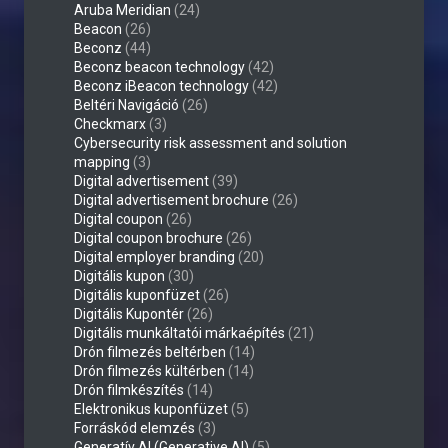
Aruba Meridian
(24)
Beacon
(26)
Beconz
(44)
Beconz beacon technology
(42)
Beconz iBeacon technology
(42)
Beltéri Navigáció
(26)
Checkmarx
(3)
Cybersecurity risk assessment and solution
mapping
(3)
Digital advertisement
(39)
Digital advertisement brochure
(26)
Digital coupon
(26)
Digital coupon brochure
(26)
Digital employer branding
(20)
Digitális kupon
(30)
Digitális kuponfüzet
(26)
Digitális Kupontér
(26)
Digitális munkáltatói márkaépítés
(21)
Drón filmezés beltérben
(14)
Drón filmezés kültérben
(14)
Drón filmkészítés
(14)
Elektronikus kuponfüzet
(5)
Forráskód elemzés
(3)
Generatív AI (Generative AI)
(5)