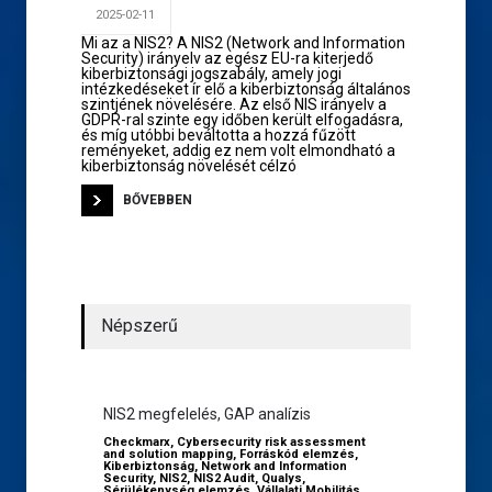
2025-02-11
Mi az a NIS2? A NIS2 (Network and Information
Security) irányelv az egész EU-ra kiterjedő
kiberbiztonsági jogszabály, amely jogi
intézkedéseket ír elő a kiberbiztonság általános
szintjének növelésére. Az első NIS irányelv a
GDPR-ral szinte egy időben került elfogadásra,
és míg utóbbi beváltotta a hozzá fűzött
reményeket, addig ez nem volt elmondható a
kiberbiztonság növelését célzó
BŐVEBBEN
Népszerű
NIS2 megfelelés, GAP analízis
Checkmarx
,
Cybersecurity risk assessment
and solution mapping
,
Forráskód elemzés
,
Kiberbiztonság
,
Network and Information
Security
,
NIS2
,
NIS2 Audit
,
Qualys
,
Sérülékenység elemzés
,
Vállalati Mobilitás