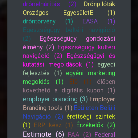
drónelhárítás (2)
Drónpilóták
Országos EgyesületE (1)
dróntörvény (1)
EASA (1)
Egészségügy beltéri navigáció
(2)
Egészségügy gondozási
élmény (2)
Egészségügy kültéri
navigáció (2)
Egészségügyi és
kutatási megoldások (1)
egyedi
fejlesztés (1)
egyéni marketing
megoldás (1)
Élő (1)
élőben
követhető a digitális kupon (1)
employer branding (3)
Employer
Branding tools (1)
Épületen Belüli
Navigáció (2)
érettségi szintek
(1)
ERP kész (1)
Érzékelők (2)
Estimote (6)
FAA (2)
Federal