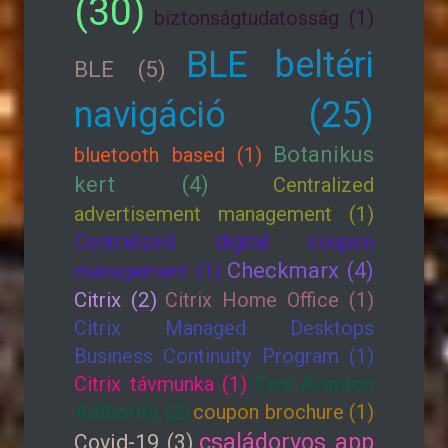
(30)
biztonságtudatosság (1)
BLE beltéri
BLE (5)
navigáció (25)
Botanikus
bluetooth based (1)
kert (4)
Centralized
advertisement management (1)
Centralized digital coupon
Checkmarx (4)
management (1)
Citrix (2)
Citrix Home Office (1)
Citrix Managed Desktops
Business Continuity Program (1)
Citrix távmunka (1)
Civil Aviation
Authority (2)
coupon brochure (1)
családorvos app
Covid-19 (3)