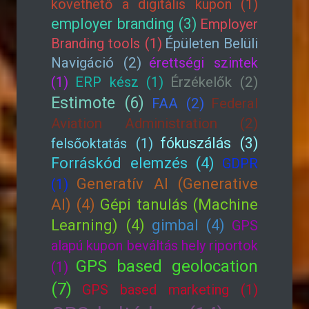
követhető a digitális kupon (1)
employer branding (3)
Employer
Branding tools (1)
Épületen Belüli
Navigáció (2)
érettségi szintek
(1)
ERP kész (1)
Érzékelők (2)
Estimote (6)
FAA (2)
Federal
Aviation Administration (2)
fókuszálás (3)
felsőoktatás (1)
Forráskód elemzés (4)
GDPR
Generatív AI (Generative
(1)
AI) (4)
Gépi tanulás (Machine
Learning) (4)
gimbal (4)
GPS
alapú kupon beváltás hely riportok
GPS based geolocation
(1)
(7)
GPS based marketing (1)