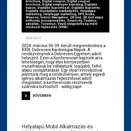
brochure
,
Digital coupon
,
Digital coupon
brochure
,
Digital employer branding
,
Digitális
kupon
,
Digitális kuponfüzet
,
Digitális Kupontér
,
Digitális munkáltatói márkaépítés
,
Helyalapú
marketing
,
Helyfüggő marketing
,
HPE Aruba
,
iBeacon
,
Indoor Navigation
,
QR kód
,
QR kód alapú
erőforrás hozzárendelés
,
Smartcity
,
Tudatos
vásárlás
,
Turizmus
,
Vevői elégedettség mérő
rendszer fejlesztés (VEM)
2024-03-21
2024. március 06-09. került megrendezésre a
XXIX. Debreceni Kardiológiai Napok. A
rendezvénynek a Debreceni Egyetem adott
helyszínt. Ezen a Konferencián kaptunk arra
lehetőséget, hogy éles környezetben
mutathassuk be vállalatunk legújabb, felhő
alapú szolgáltatását. Egy olyan innovációval
jelentünk meg a rendezvényen, amely egyedi
igényű alkalmazás fejlesztéssel adott
megoldást, a konferencián résztvevők
számára biztosított - addig papír
BŐVEBBEN
Helyalapú Mobil Alkalmazás és