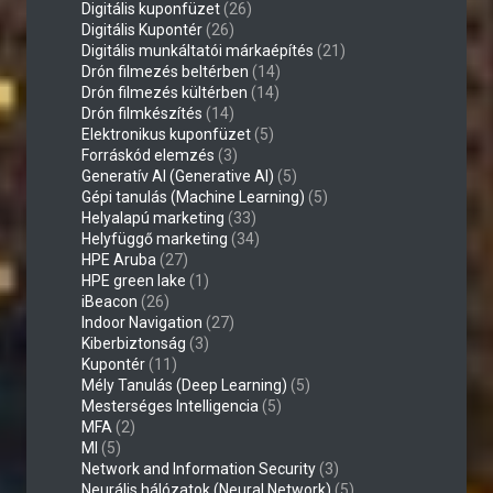
Digitális kuponfüzet
(26)
Digitális Kupontér
(26)
Digitális munkáltatói márkaépítés
(21)
Drón filmezés beltérben
(14)
Drón filmezés kültérben
(14)
Drón filmkészítés
(14)
Elektronikus kuponfüzet
(5)
Forráskód elemzés
(3)
Generatív AI (Generative AI)
(5)
Gépi tanulás (Machine Learning)
(5)
Helyalapú marketing
(33)
Helyfüggő marketing
(34)
HPE Aruba
(27)
HPE green lake
(1)
iBeacon
(26)
Indoor Navigation
(27)
Kiberbiztonság
(3)
Kupontér
(11)
Mély Tanulás (Deep Learning)
(5)
Mesterséges Intelligencia
(5)
MFA
(2)
MI
(5)
Network and Information Security
(3)
Neurális hálózatok (Neural Network)
(5)