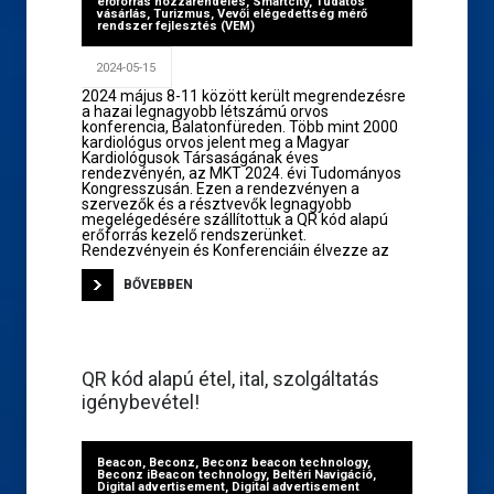
erőforrás hozzárendelés
,
Smartcity
,
Tudatos
vásárlás
,
Turizmus
,
Vevői elégedettség mérő
rendszer fejlesztés (VEM)
2024-05-15
2024 május 8-11 között került megrendezésre
a hazai legnagyobb létszámú orvos
konferencia, Balatonfüreden. Több mint 2000
kardiológus orvos jelent meg a Magyar
Kardiológusok Társaságának éves
rendezvényén, az MKT 2024. évi Tudományos
Kongresszusán. Ezen a rendezvényen a
szervezők és a résztvevők legnagyobb
megelégedésére szállítottuk a QR kód alapú
erőforrás kezelő rendszerünket.
Rendezvényein és Konferenciáin élvezze az
BŐVEBBEN
QR kód alapú étel, ital, szolgáltatás
igénybevétel!
Beacon
,
Beconz
,
Beconz beacon technology
,
Beconz iBeacon technology
,
Beltéri Navigáció
,
Digital advertisement
,
Digital advertisement