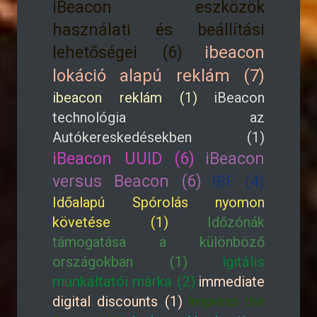
iBeacon eszközök
használati és beállítási
lehetőségei (6)
ibeacon
lokáció alapú reklám (7)
ibeacon reklám (1)
iBeacon
technológia az
Autókereskedésekben (1)
iBeacon UUID (6)
iBeacon
versus Beacon (6)
IBF (4)
Időalapú Spórolás nyomon
követése (1)
Időzónák
támogatása a különböző
országokban (1)
igitális
munkáltatói márka (2)
immediate
digital discounts (1)
Impress the