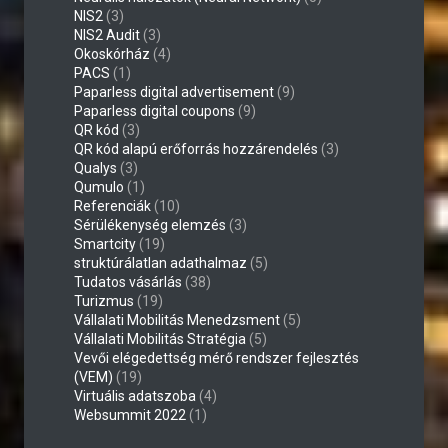
NIS2
(3)
NIS2 Audit
(3)
Okoskórház
(4)
PACS
(1)
Paparless digital advertisement
(9)
Paparless digital coupons
(9)
QR kód
(3)
QR kód alapú erőforrás hozzárendelés
(3)
Qualys
(3)
Qumulo
(1)
Referenciák
(10)
Sérülékenység elemzés
(3)
Smartcity
(19)
struktúrálatlan adathalmaz
(5)
Tudatos vásárlás
(38)
Turizmus
(19)
Vállalati Mobilitás Menedzsment
(5)
Vállalati Mobilitás Stratégia
(5)
Vevői elégedettség mérő rendszer fejlesztés
(VEM)
(19)
Virtuális adatszoba
(4)
Websummit 2022
(1)