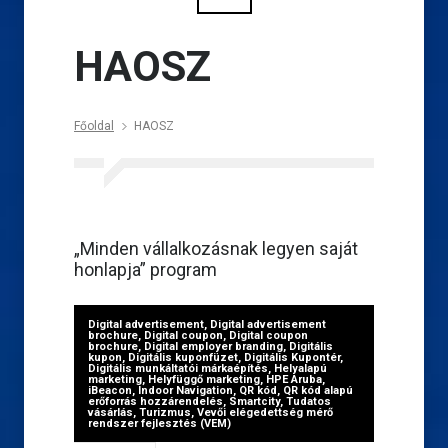
HAOSZ
Főoldal
HAOSZ
„Minden vállalkozásnak legyen saját
honlapja” program
Digital advertisement
,
Digital advertisement
brochure
,
Digital coupon
,
Digital coupon
brochure
,
Digital employer branding
,
Digitális
kupon
,
Digitális kuponfüzet
,
Digitális Kupontér
,
Digitális munkáltatói márkaépítés
,
Helyalapú
marketing
,
Helyfüggő marketing
,
HPE Aruba
,
iBeacon
,
Indoor Navigation
,
QR kód
,
QR kód alapú
erőforrás hozzárendelés
,
Smartcity
,
Tudatos
vásárlás
,
Turizmus
,
Vevői elégedettség mérő
rendszer fejlesztés (VEM)