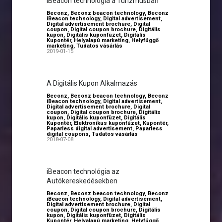
iBeacon technológia a Turizmusban
Beconz
,
Beconz beacon technology
,
Beconz
iBeacon technology
,
Digital advertisement
,
Digital advertisement brochure
,
Digital
coupon
,
Digital coupon brochure
,
Digitális
kupon
,
Digitális kuponfüzet
,
Digitális
Kupontér
,
Helyalapú marketing
,
Helyfüggő
marketing
,
Tudatos vásárlás
2019-01-15
A Digitális Kupon Alkalmazás
Beconz
,
Beconz beacon technology
,
Beconz
iBeacon technology
,
Digital advertisement
,
Digital advertisement brochure
,
Digital
coupon
,
Digital coupon brochure
,
Digitális
kupon
,
Digitális kuponfüzet
,
Digitális
Kupontér
,
Elektronikus kuponfüzet
,
Kupontér
,
Paparless digital advertisement
,
Paparless
digital coupons
,
Tudatos vásárlás
2018-07-08
iBeacon technológia az
Autókereskedésekben
Beconz
,
Beconz beacon technology
,
Beconz
iBeacon technology
,
Digital advertisement
,
Digital advertisement brochure
,
Digital
coupon
,
Digital coupon brochure
,
Digitális
kupon
,
Digitális kuponfüzet
,
Digitális
Kupontér
,
Helyalapú marketing
,
Helyfüggő