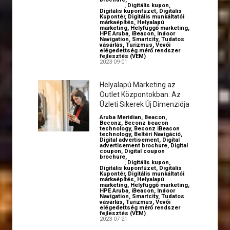
branding
,
Digitális kupon
,
Digitális kuponfüzet
,
Digitális
Kupontér
,
Digitális munkáltatói
márkaépítés
,
Helyalapú
marketing
,
Helyfüggő marketing
,
HPE Aruba
,
iBeacon
,
Indoor
Navigation
,
Smartcity
,
Tudatos
vásárlás
,
Turizmus
,
Vevői
elégedettség mérő rendszer
fejlesztés (VEM)
2023-09-01
Helyalapú Marketing az
Outlet Központokban: Az
Üzleti Sikerek Új Dimenziója
Aruba Meridian
,
Beacon
,
Beconz
,
Beconz beacon
technology
,
Beconz iBeacon
technology
,
Beltéri Navigáció
,
Digital advertisement
,
Digital
advertisement brochure
,
Digital
coupon
,
Digital coupon
brochure
,
Digital employer
branding
,
Digitális kupon
,
Digitális kuponfüzet
,
Digitális
Kupontér
,
Digitális munkáltatói
márkaépítés
,
Helyalapú
marketing
,
Helyfüggő marketing
,
HPE Aruba
,
iBeacon
,
Indoor
Navigation
,
Smartcity
,
Tudatos
vásárlás
,
Turizmus
,
Vevői
elégedettség mérő rendszer
fejlesztés (VEM)
2023-07-21