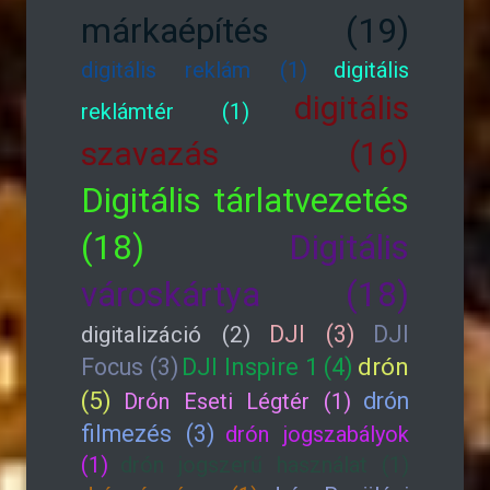
márkaépítés (19)
digitális reklám (1)
digitális
digitális
reklámtér (1)
szavazás (16)
Digitális tárlatvezetés
(18)
Digitális
városkártya (18)
DJI (3)
DJI
digitalizáció (2)
drón
Focus (3)
DJI Inspire 1 (4)
(5)
drón
Drón Eseti Légtér (1)
filmezés (3)
drón jogszabályok
(1)
drón jogszerű használat (1)