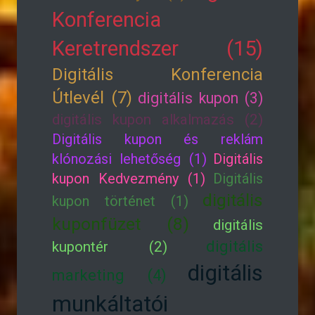
Konferencia
Keretrendszer (15)
Digitális Konferencia
Útlevél (7)
digitális kupon (3)
digitális kupon alkalmazás (2)
Digitális kupon és reklám
klónozási lehetőség (1)
Digitális
kupon Kedvezmény (1)
Digitális
digitális
kupon történet (1)
kuponfüzet (8)
digitális
digitális
kupontér (2)
digitális
marketing (4)
munkáltatói