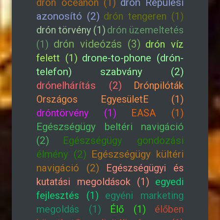
drón óceánon (1)
drón Repülési
azonosító (2)
drón tengeren (1)
drón törvény (1)
drón üzemeltetés
drón videózás (3)
(1)
drón víz
felett (1)
drone-to-phone (drón-
telefon) szabvány (2)
drónelhárítás (2)
Drónpilóták
Országos EgyesületE (1)
dróntörvény (1)
EASA (1)
Egészségügy beltéri navigáció
(2)
Egészségügy gondozási
élmény (2)
Egészségügy kültéri
navigáció (2)
Egészségügyi és
kutatási megoldások (1)
egyedi
fejlesztés (1)
egyéni marketing
megoldás (1)
Élő (1)
élőben