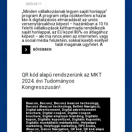
2025-02-11
„Minden vállalkozásnak legyen saját honlapja”
program A program célja csökkenteni a hazai
kkv-k digitalizációs elmaradását az uniós
versenytársakhoz képest – hazánkban a 10 fő
feletti vállalkozások kétharmada rendelkezik
saját honlappal, az EU közel 80%-os átlagához
képest – aki ma nincs jelen az interneten, vagy
a social média felületein, sokkal kisebb eséllyel
talál magának ügyfelet. A
BŐVEBBEN
QR kód alapú rendszerünk az MKT
2024. évi Tudományos
Kongresszusán!
Beacon
,
Beconz
,
Beconz beacon technology
,
Beconz iBeacon technology
,
Beltéri Navigáció
,
Digital advertisement
,
Digital advertisement
brochure
,
Digital coupon
,
Digital coupon
brochure
,
Digital employer branding
,
Digitális
kupon
,
Digitális kuponfüzet
,
Digitális Kupontér
,
Digitális munkáltatói márkaépítés
,
Helyalapú
marketing
,
Helyfüggő marketing
,
HPE Aruba
,
iBeacon
,
Indoor Navigation
,
QR kód
,
QR kód alapú