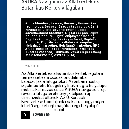
ARUBA Navigáció az Állatkertek és
Botanikus Kertek Világában
Aruba Meridian
,
Beacon
,
Beconz
,
Beconz beacon
technology
,
Beconz iBeacon technology
,
Beltéri
Navigáció
,
Digital advertisement
,
Digital
advertisement brochure
,
Digital coupon
,
Digital
coupon brochure
,
Digital employer branding
,
Digitális kupon
,
Digitális kuponfüzet
,
Digitális
Kupontér
,
Digitális munkáltatói márkaépítés
,
Helyalapú marketing
,
Helyfüggő marketing
,
HPE
Aruba
,
iBeacon
,
Indoor Navigation
,
Smartcity
,
Tudatos vásárlás
,
Turizmus
,
Vevői elégedettség
mérő rendszer fejlesztés (VEM)
2023-09-01
Az Állatkertek és a Botanikus kertek régóta a
természet és a csodák birodalmába
kalauzolják a látogatókat. Azonban most új,
izgalmas lehetőségek nyílnak meg: a helyalapú
mobil alkalmazás és az ARUBA navigáció ereje
révén a látogatói élmények teljesen új
dimenziókat öltenek. Az Új Korszak
Bevezetése Gondoljunk csak arra, hogy milyen
lehetőségeket rejt magában egy helyalapú
mobil
BŐVEBBEN