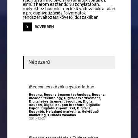
felállítása mind olyan folyamatok voltak az
elmúlt három esztendő viszonylatában,
melyekhez hasonló mértékű változásokra talán
a praxisprivatizációs folyamatok
rendszerváltozást követő időszakában
BŐVEBBEN
Népszerű
iBeacon eszközök a gyakorlatban
Beconz
,
Beconz beacon technology
,
Beconz
iBeacon technology
,
Digital advertisement
,
Digital advertisement brochure
,
Digital
coupon
,
Digital coupon brochure
,
Digitális
kupon
,
Digitális kuponfüzet
,
Digitális
Kupontér
,
Helyalapú marketing
,
Helyfüggő
marketing
,
Tudatos vásárlás
2018-12-27