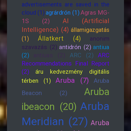
advertisements are saved in the
cloud (1)
agrárdrón (1)
Agras MG-
AI (Artificial
1S (2)
Intelligence) (4)
államigazgatás
Állatkert (4)
(1)
anonim
szavazás (2)
antidrón (2)
antiua
(2)
antiuas (2)
ARC (2)
ARC
Recommendations Final Report
(2)
áru kedvezmény digitális
Aruba (7)
térben (1)
Aruba
Aruba
Beacon (2)
Aruba
ibeacon (20)
Meridian (27)
Aruba