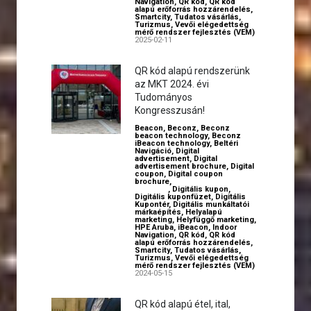
Navigation
,
QR kód
,
QR kód
alapú erőforrás hozzárendelés
,
Smartcity
,
Tudatos vásárlás
,
Turizmus
,
Vevői elégedettség
mérő rendszer fejlesztés (VEM)
2025-02-11
QR kód alapú rendszerünk
az MKT 2024. évi
Tudományos
Kongresszusán!
Beacon
,
Beconz
,
Beconz
beacon technology
,
Beconz
iBeacon technology
,
Beltéri
Navigáció
,
Digital
advertisement
,
Digital
advertisement brochure
,
Digital
coupon
,
Digital coupon
brochure
,
Digital employer
branding
,
Digitális kupon
,
Digitális kuponfüzet
,
Digitális
Kupontér
,
Digitális munkáltatói
márkaépítés
,
Helyalapú
marketing
,
Helyfüggő marketing
,
HPE Aruba
,
iBeacon
,
Indoor
Navigation
,
QR kód
,
QR kód
alapú erőforrás hozzárendelés
,
Smartcity
,
Tudatos vásárlás
,
Turizmus
,
Vevői elégedettség
mérő rendszer fejlesztés (VEM)
2024-05-15
QR kód alapú étel, ital,