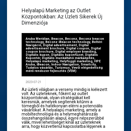
Helyalapú Marketing az Outlet
Központokban: Az Üzleti Sikerek Új
Dimenziója
Aruba Meridian
,
Beacon
,
Beconz
,
Beconz beacon
technology
,
Beconz iBeacon technology
,
Beltéri
Navigáció
,
Digital advertisement
,
Digital
advertisement brochure
,
Digital coupon
,
Digital
coupon brochure
,
Digital employer branding
,
Digitális kupon
,
Digitális kuponfüzet
,
Digitális
Kupontér
,
Digitális munkáltatói márkaépítés
,
Helyalapú marketing
,
Helyfüggő marketing
,
HPE
Aruba
,
iBeacon
,
Indoor Navigation
,
Smartcity
,
Tudatos vásárlás
,
Turizmus
,
Vevői elégedettség
mérő rendszer fejlesztés (VEM)
2023-07-21
Az üzleti világban a verseny mindig is kiélezett
volt. Az üzleteknek, főként az outlet
központoknak, olyan stratégiákat kell
keresniük, amelyek segítenek kitűnni a
tömegből és hatékonyan elérni a potenciális
vásárlókat. A helyalapú marketing, amely a
mobiltechnológia és a helymeghatározás
összehangolásán alapul, egyre népszerűbbé
válik, mivel lehetőséget kínál az üzleteknek
arra, hogy közvetlenül kapcsolatba lépjenek a