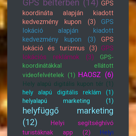
GPS beltérben (14)
GPS
koordináta alapján kiadott
kedvezmény kupon (3)
GPS
lokáció alapján kiadott
kedvezmény kupon (3)
GPS
lokáció és turizmus (3)
GPS
lokációs reklámok (3)
GPS-
koordinátákkal ellátott
HAOSZ (6)
videofelvételek (1)
Hely alapú digitális kupon tér (1)
hely alapú digitális reklám (1)
helyalapú marketing (1)
helyfüggő marketing
(12)
Helyi segítséghívó
turistáknak app (2)
Helyi