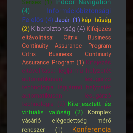
Indoor Navigation
Senses (1)
(4)
Információbiztonsági
Felelős (4)
Japán (1)
képi hűség
Kiberbiztonság (4)
(2)
Kifejezés
eltávolítása: Citrix Business
Continuity Assurance Program
Citrix Business Continuity
Assurance Program (1)
Kifejezés
eltávolítása: légijármű helyzetét
automatikusan lesugárzó
technológia légijármű helyzetét
automatikusan lesugárzó
technológia (2)
Kiterjesztett és
virtuális valóság (2)
Komplex
vásárló elégedettség mérő
Konferencia
rendszer (1)