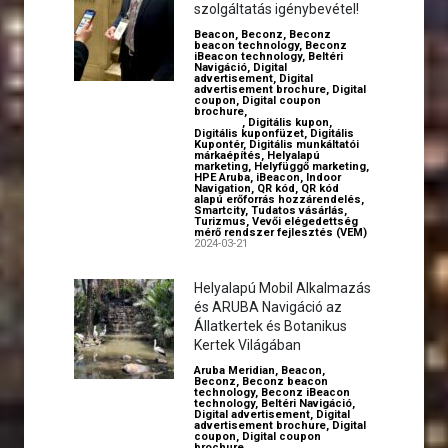
szolgáltatás igénybevétel!
Beacon
,
Beconz
,
Beconz
beacon technology
,
Beconz
iBeacon technology
,
Beltéri
Navigáció
,
Digital
advertisement
,
Digital
advertisement brochure
,
Digital
coupon
,
Digital coupon
brochure
,
Digital employer
branding
,
Digitális kupon
,
Digitális kuponfüzet
,
Digitális
Kupontér
,
Digitális munkáltatói
márkaépítés
,
Helyalapú
marketing
,
Helyfüggő marketing
,
HPE Aruba
,
iBeacon
,
Indoor
Navigation
,
QR kód
,
QR kód
alapú erőforrás hozzárendelés
,
Smartcity
,
Tudatos vásárlás
,
Turizmus
,
Vevői elégedettség
mérő rendszer fejlesztés (VEM)
2024-03-21
Helyalapú Mobil Alkalmazás
és ARUBA Navigáció az
Állatkertek és Botanikus
Kertek Világában
Aruba Meridian
,
Beacon
,
Beconz
,
Beconz beacon
technology
,
Beconz iBeacon
technology
,
Beltéri Navigáció
,
Digital advertisement
,
Digital
advertisement brochure
,
Digital
coupon
,
Digital coupon
brochure
,
Digital employer