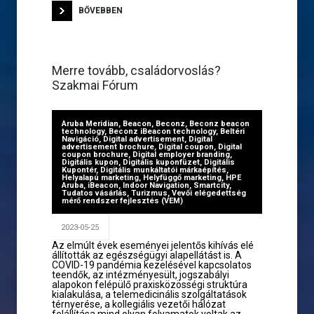
BŐVEBBEN
Merre tovább, családorvoslás?
Szakmai Fórum
Aruba Meridian
,
Beacon
,
Beconz
,
Beconz beacon
technology
,
Beconz iBeacon technology
,
Beltéri
Navigáció
,
Digital advertisement
,
Digital
advertisement brochure
,
Digital coupon
,
Digital
coupon brochure
,
Digital employer branding
,
Digitális kupon
,
Digitális kuponfüzet
,
Digitális
Kupontér
,
Digitális munkáltatói márkaépítés
,
Helyalapú marketing
,
Helyfüggő marketing
,
HPE
Aruba
,
iBeacon
,
Indoor Navigation
,
Smartcity
,
Tudatos vásárlás
,
Turizmus
,
Vevői elégedettség
mérő rendszer fejlesztés (VEM)
2023-05-25
Az elmúlt évek eseményei jelentős kihívás elé
állították az egészségügyi alapellátást is. A
COVID-19 pandémia kezelésével kapcsolatos
teendők, az intézményesült, jogszabályi
alapokon felépülő praxisközösségi struktúra
kialakulása, a telemedicinális szolgáltatások
térnyerése, a kollegiális vezetői hálózat