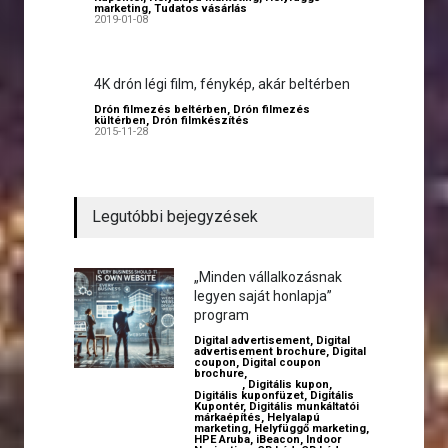
marketing
,
Tudatos vásárlás
2019-01-08
4K drón légi film, fénykép, akár beltérben
Drón filmezés beltérben
,
Drón filmezés
kültérben
,
Drón filmkészítés
2015-11-28
Legutóbbi bejegyzések
„Minden vállalkozásnak
legyen saját honlapja”
program
Digital advertisement
,
Digital
advertisement brochure
,
Digital
coupon
,
Digital coupon
brochure
,
Digital employer
branding
,
Digitális kupon
,
Digitális kuponfüzet
,
Digitális
Kupontér
,
Digitális munkáltatói
márkaépítés
,
Helyalapú
marketing
,
Helyfüggő marketing
,
HPE Aruba
,
iBeacon
,
Indoor