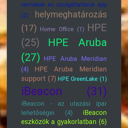
termékek és szolgáltatások app
helymeghatározás
(2)
HPE
(17)
Home Office (1)
HPE Aruba
(25)
(27)
HPE Aruba Meridian
HPE Aruba Meridian
(4)
support (7)
HPE GreenLake (1)
iBeacon (31)
iBeacon - az utazási ipar
iBeacon
lehetőségei (4)
eszközök a gyakorlatban (6)