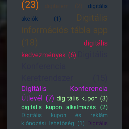
(23)
digitalem (2)
digitális
Digitális
akciók (1)
információs tábla app
(18)
digitális
Digitális
kedvezmények (6)
Konferencia
Keretrendszer (15)
Digitális Konferencia
Útlevél (7)
digitális kupon (3)
digitális kupon alkalmazás (2)
Digitális kupon és reklám
klónozási lehetőség (1)
Digitális