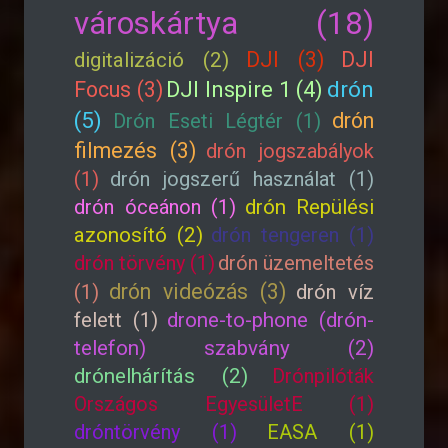
városkártya (18)
DJI (3)
DJI
digitalizáció (2)
drón
Focus (3)
DJI Inspire 1 (4)
(5)
drón
Drón Eseti Légtér (1)
filmezés (3)
drón jogszabályok
(1)
drón jogszerű használat (1)
drón óceánon (1)
drón Repülési
azonosító (2)
drón tengeren (1)
drón törvény (1)
drón üzemeltetés
drón videózás (3)
(1)
drón víz
felett (1)
drone-to-phone (drón-
telefon) szabvány (2)
drónelhárítás (2)
Drónpilóták
Országos EgyesületE (1)
dróntörvény (1)
EASA (1)