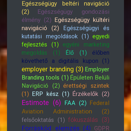
Egészségügy beltéri navigáció
(2)
Egészségügy gondozási
élmény (2)
Egészségügy kültéri
navigáció (2)
Egészségügyi és
kutatási megoldások (1)
egyedi
fejlesztés (1)
egyéni marketing
megoldás (1)
Élő (1)
élőben
követhető a digitális kupon (1)
employer branding (3)
Employer
Branding tools (1)
Épületen Belüli
Navigáció (2)
érettségi szintek
(1)
ERP kész (1)
Érzékelők (2)
Estimote (6)
FAA (2)
Federal
Aviation Administration (2)
fókuszálás (3)
felsőoktatás (1)
Forráskód elemzés (4)
GDPR