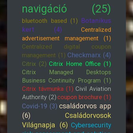
navigáció (25)
Botanikus
bluetooth based (1)
kert (4)
Centralized
advertisement management (1)
Centralized digital coupon
Checkmarx (4)
management (1)
Citrix (2)
Citrix Home Office (1)
Citrix Managed Desktops
Business Continuity Program (1)
Citrix távmunka (1)
Civil Aviation
Authority (2)
coupon brochure (1)
családorvos app
Covid-19 (3)
(6)
Családorvosok
Világnapja (6)
Cybersecurity