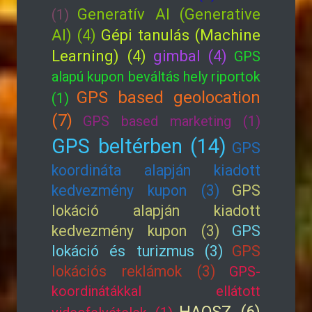
Generatív AI (Generative
(1)
AI) (4)
Gépi tanulás (Machine
Learning) (4)
gimbal (4)
GPS
alapú kupon beváltás hely riportok
GPS based geolocation
(1)
(7)
GPS based marketing (1)
GPS beltérben (14)
GPS
koordináta alapján kiadott
kedvezmény kupon (3)
GPS
lokáció alapján kiadott
kedvezmény kupon (3)
GPS
lokáció és turizmus (3)
GPS
lokációs reklámok (3)
GPS-
koordinátákkal ellátott