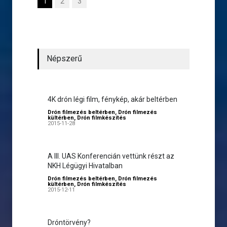
1
2
3
Népszerű
4K drón légi film, fénykép, akár beltérben
Drón filmezés beltérben
,
Drón filmezés
kültérben
,
Drón filmkészítés
2015-11-28
A III. UAS Konferencián vettünk részt az
NKH Légügyi Hivatalban
Drón filmezés beltérben
,
Drón filmezés
kültérben
,
Drón filmkészítés
2015-12-11
Dróntörvény?