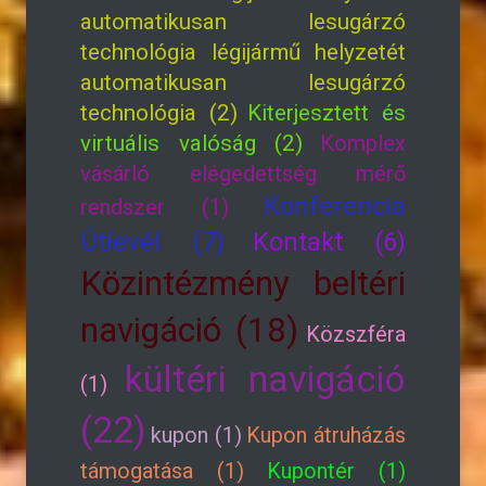
automatikusan lesugárzó
technológia légijármű helyzetét
automatikusan lesugárzó
technológia (2)
Kiterjesztett és
virtuális valóság (2)
Komplex
vásárló elégedettség mérő
Konferencia
rendszer (1)
Útlevél (7)
Kontakt (6)
Közintézmény beltéri
navigáció (18)
Közszféra
kültéri navigáció
(1)
(22)
kupon (1)
Kupon átruházás
támogatása (1)
Kupontér (1)