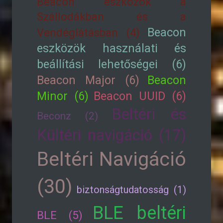
Beacon eszközök a
Szállodákban és a
Beacon
Vendéglátásban (4)
eszközök használati és
beállítási lehetőségei (6)
Beacon Major (6)
Beacon
Minor (6)
Beacon UUID (6)
Beltéri és
Beconz (2)
Kültéri navigáció (17)
Beltéri Navigáció
(30)
biztonságtudatosság (1)
BLE beltéri
BLE (5)