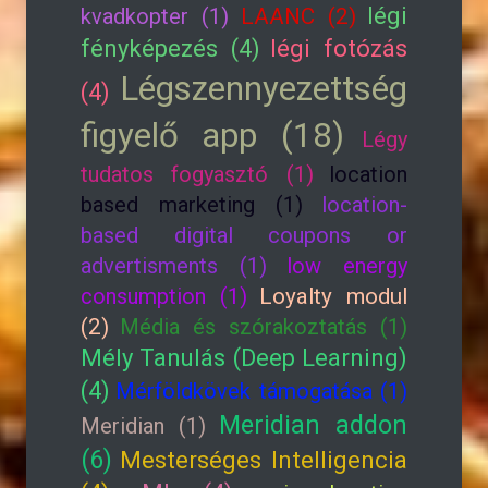
légi
kvadkopter (1)
LAANC (2)
fényképezés (4)
légi fotózás
Légszennyezettség
(4)
figyelő app (18)
Légy
tudatos fogyasztó (1)
location
based marketing (1)
location-
based digital coupons or
advertisments (1)
low energy
consumption (1)
Loyalty modul
(2)
Média és szórakoztatás (1)
Mély Tanulás (Deep Learning)
(4)
Mérföldkövek támogatása (1)
Meridian addon
Meridian (1)
(6)
Mesterséges Intelligencia