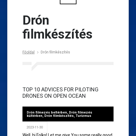
Drón
filmkészítés
Főoldal
Drón filmkészítés
TOP 10 ADVICES FOR PILOTING
DRONES ON OPEN OCEAN
Drón filmezés beltérben
,
Drón filmezés
kültérben
,
Drón filmkészítés
,
Turizmus
2023-11-30
Well, hi Folks! Let me give You some really good