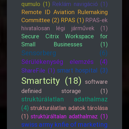
qumulo (1)
Reklám navigáció (1)
Remote ID Aviation Rulemaking
Committee (2)
RPAS (1)
RPAS-ek
hivatalosan légi járművek (1)
Secure Citrix Workspace for
Small Businesses (1)
Sensorberg (6)
Sérülékenység elemzés (4)
smart hospital (3)
ShareFile (1)
Smartcity (18)
software
definied storage (1)
struktúrálatlan adathalmaz
(4)
strukturálatlan adatok tárolása
(1)
struktúráltalan adathalmaz (1)
swiss army knfie of marketing