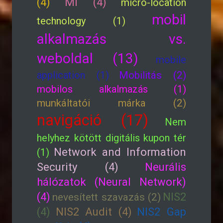
(4)
MI (4)
micro-location
mobil
technology (1)
alkalmazás vs.
weboldal (13)
mobile
application (1)
Mobilitás (2)
mobilos alkalmazás (1)
munkáltatói márka (2)
navigáció (17)
Nem
helyhez kötött digitális kupon tér
Network and Information
(1)
Security (4)
Neurális
hálózatok (Neural Network)
(4)
NIS2
nevesített szavazás (2)
(4)
NIS2 Audit (4)
NIS2 Gap