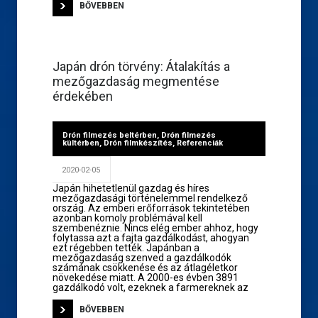
BŐVEBBEN
Japán drón törvény: Átalakítás a
mezőgazdaság megmentése
érdekében
Drón filmezés beltérben
,
Drón filmezés
kültérben
,
Drón filmkészítés
,
Referenciák
2020-02-05
Japán hihetetlenül gazdag és híres
mezőgazdasági történelemmel rendelkező
ország. Az emberi erőforrások tekintetében
azonban komoly problémával kell
szembenéznie. Nincs elég ember ahhoz, hogy
folytassa azt a fajta gazdálkodást, ahogyan
ezt régebben tették. Japánban a
mezőgazdaság szenved a gazdálkodók
számának csökkenése és az átlagéletkor
növekedése miatt. A 2000-es évben 3891
gazdálkodó volt, ezeknek a farmereknek az
BŐVEBBEN