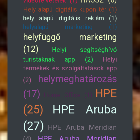
HAOSZ (6)
videofelvételek (1)
Hely alapú digitális kupon tér (1)
hely alapú digitális reklám (1)
helyalapú marketing (1)
helyfüggő marketing
(12)
Helyi segítséghívó
turistáknak app (2)
Helyi
termékek és szolgáltatások app
helymeghatározás
(2)
HPE
(17)
Home Office (1)
HPE Aruba
(25)
(27)
HPE Aruba Meridian
HPE Aruba Meridian
(4)