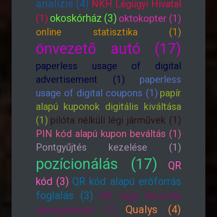
analízis (4)
NKH Légügyi Hivatal
okoskórház (3)
(1)
oktokopter (1)
online statisztika (1)
önvezető autó (17)
paperless usage of digital
advertisement (1)
paperless
usage of digital coupons (1)
papír
alapú kuponok digitális kiváltása
(1)
pilóta nélküli légi járművek (1)
PIN kód alapú kupon beváltás (1)
Pontgyűjtés kezelése (1)
pozícionálás (17)
QR
kód (3)
QR kód alapú erőforrás
foglalás (3)
QR vagy Barcode
Qualys (4)
támogatással (1)