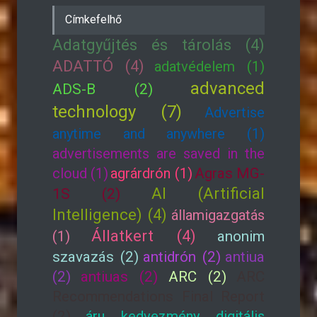
Címkefelhő
Adatgyűjtés és tárolás (4)
ADATTÓ (4)
adatvédelem (1)
advanced
ADS-B (2)
technology (7)
Advertise
anytime and anywhere (1)
advertisements are saved in the
cloud (1)
agrárdrón (1)
Agras MG-
AI (Artificial
1S (2)
Intelligence) (4)
államigazgatás
Állatkert (4)
(1)
anonim
szavazás (2)
antidrón (2)
antiua
(2)
antiuas (2)
ARC (2)
ARC
Recommendations Final Report
(2)
áru kedvezmény digitális