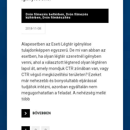
Drón filmezés beltérben
,
Drón filmezés
kültérben
,
Drón filmkészítés
2018-11-08
Alapesetben az Eseti Légtér igénylése
tulajdonképpen egyszerű. De mi van abban az
esetben, ha olyan légtér szeretnél igényben
venni, ahol a választott légtered olyan légtéren
lapol át, amely mondjuk CTR zónában van, vagy
CTR végső megközelítési területen? Ezeket
már nehezebb és bonyolultabb eljárással
tudjátok intézni, azonban egyáltalán nem
megugorhatatlan a feladat. A nehézség mellé
több
BŐVEBBEN