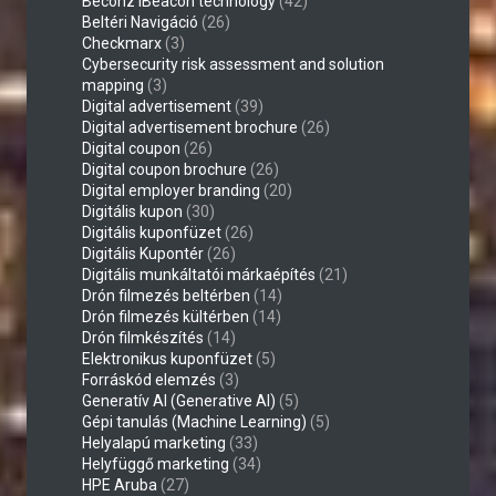
Beconz iBeacon technology
(42)
Beltéri Navigáció
(26)
Checkmarx
(3)
Cybersecurity risk assessment and solution
mapping
(3)
Digital advertisement
(39)
Digital advertisement brochure
(26)
Digital coupon
(26)
Digital coupon brochure
(26)
Digital employer branding
(20)
Digitális kupon
(30)
Digitális kuponfüzet
(26)
Digitális Kupontér
(26)
Digitális munkáltatói márkaépítés
(21)
Drón filmezés beltérben
(14)
Drón filmezés kültérben
(14)
Drón filmkészítés
(14)
Elektronikus kuponfüzet
(5)
Forráskód elemzés
(3)
Generatív AI (Generative AI)
(5)
Gépi tanulás (Machine Learning)
(5)
Helyalapú marketing
(33)
Helyfüggő marketing
(34)
HPE Aruba
(27)