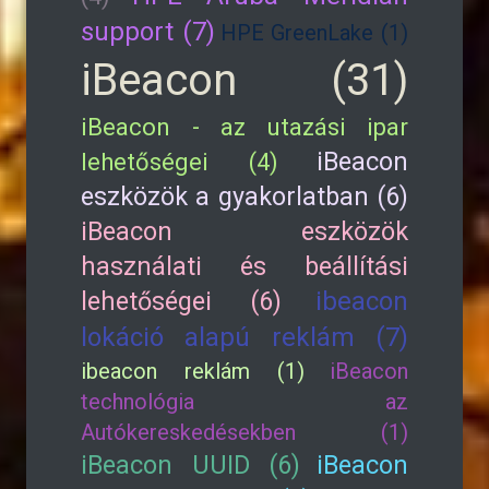
support (7)
HPE GreenLake (1)
iBeacon (31)
iBeacon - az utazási ipar
iBeacon
lehetőségei (4)
eszközök a gyakorlatban (6)
iBeacon eszközök
használati és beállítási
lehetőségei (6)
ibeacon
lokáció alapú reklám (7)
ibeacon reklám (1)
iBeacon
technológia az
Autókereskedésekben (1)
iBeacon UUID (6)
iBeacon