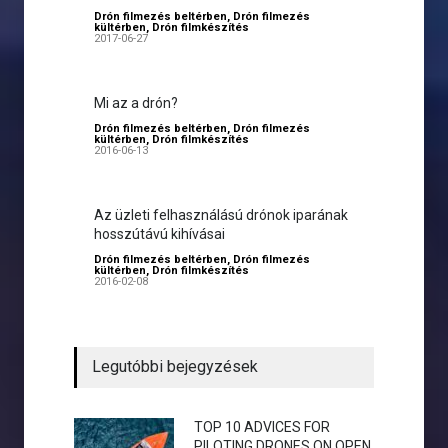
Drón filmezés beltérben
,
Drón filmezés
kültérben
,
Drón filmkészítés
2017-06-27
Mi az a drón?
Drón filmezés beltérben
,
Drón filmezés
kültérben
,
Drón filmkészítés
2016-06-13
Az üzleti felhasználású drónok iparának
hosszútávú kihívásai
Drón filmezés beltérben
,
Drón filmezés
kültérben
,
Drón filmkészítés
2016-02-08
Legutóbbi bejegyzések
TOP 10 ADVICES FOR
PILOTING DRONES ON OPEN