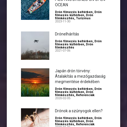
OCEAN
Drón filmezés beltérben
,
Drón
filmezés kültérben
,
Drón
filmkészítés
,
Turizmus
2023-11-30
Drónelhárítás
Drón filmezés beltérben
,
Drón
filmezés kültérben
,
Drón
filmkészítés
2021-07-06
Japán drón törvény:
Átalakítás a mezőgazdaság
megmentése érdekében
Drón filmezés beltérben
,
Drón
filmezés kültérben
,
Drón
filmkészítés
,
Referenciák
2020-02-05
Drónok a szúnyogok ellen?
Drón filmezés beltérben
,
Drón
filmezés kültérben
,
Drón
filmkészítés
,
Referenciák