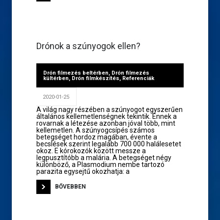
Drónok a szúnyogok ellen?
Drón filmezés beltérben
,
Drón filmezés
kültérben
,
Drón filmkészítés
,
Referenciák
2020-01-25
A világ nagy részében a szúnyogot egyszerűen
általános kellemetlenségnek tekintik. Ennek a
rovarnak a létezése azonban jóval több, mint
kellemetlen. A szúnyogcsípés számos
betegséget hordoz magában, évente a
becslések szerint legalább 700 000 halálesetet
okoz. E kórokozók között messze a
legpusztítóbb a malária. A betegséget négy
különböző, a Plasmodium nembe tartozó
parazita egysejtű okozhatja: a
BŐVEBBEN