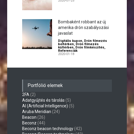
2020-01-25
Bombaként robbant az új
amerika drón szabályozási
javaslat
Digitális kupon
,
Drón filmezés
beltérben
,
Drón filmezés
kültérben
,
Drón filmkészítés
,
Referenciák
2020-01-18
Portfólió elemek
2FA
(2)
Adatgyűjtés és tárolás
(5)
AI (Artificial Intelligence)
(5)
Aruba Meridian
(24)
Beacon
(26)
Beconz
(44)
Beconz beacon technology
(42)