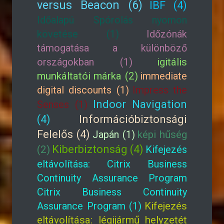
versus Beacon (6)
IBF (4)
Időalapú Spórolás nyomon
követése (1)
Időzónák
támogatása a különböző
országokban (1)
igitális
munkáltatói márka (2)
immediate
digital discounts (1)
Impress the
Indoor Navigation
Senses (1)
(4)
Információbiztonsági
Felelős (4)
Japán (1)
képi hűség
Kiberbiztonság (4)
(2)
Kifejezés
eltávolítása: Citrix Business
Continuity Assurance Program
Citrix Business Continuity
Assurance Program (1)
Kifejezés
eltávolítása: légijármű helyzetét