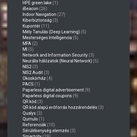
HPE green lake
(1)
iBeacon
(26)
Indoor Navigation
(27)
Kiberbiztonság
(3)
Kupontér
(11)
Mély Tanulás (Deep Learning)
(5)
Mesterséges Intelligencia
(5)
MFA
(2)
MI
(5)
Network and Information Security
(3)
Neurális hálózatok (Neural Network)
(5)
NIS2
(3)
NIS2 Audit
(3)
Okoskórház
(4)
PACS
(1)
Paparless digital advertisement
(9)
Paparless digital coupons
(9)
QR kód
(3)
QR kód alapú erőforrás hozzárendelés
(3)
Qualys
(3)
Qumulo
(1)
Referenciák
(10)
Sérülékenység elemzés
(3)
Smartcity
(19)