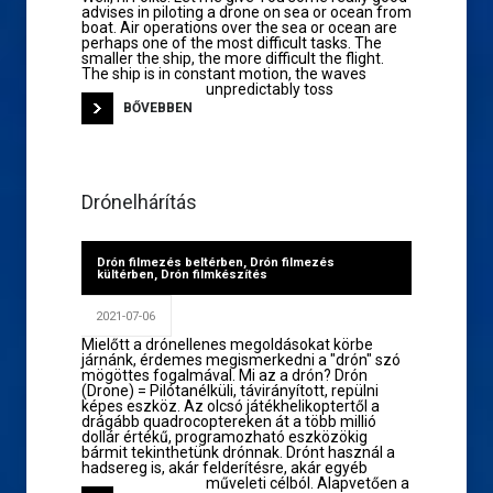
advises in piloting a drone on sea or ocean from
boat. Air operations over the sea or ocean are
perhaps one of the most difficult tasks. The
smaller the ship, the more difficult the flight.
The ship is in constant motion, the waves
unpredictably toss
BŐVEBBEN
Drónelhárítás
Drón filmezés beltérben
,
Drón filmezés
kültérben
,
Drón filmkészítés
2021-07-06
Mielőtt a drónellenes megoldásokat körbe
járnánk, érdemes megismerkedni a "drón" szó
mögöttes fogalmával. Mi az a drón? Drón
(Drone) = Pilótanélküli, távirányított, repülni
képes eszköz. Az olcsó játékhelikoptertől a
drágább quadrocoptereken át a több millió
dollár értékű, programozható eszközökig
bármit tekinthetünk drónnak. Drónt használ a
hadsereg is, akár felderítésre, akár egyéb
műveleti célból. Alapvetően a