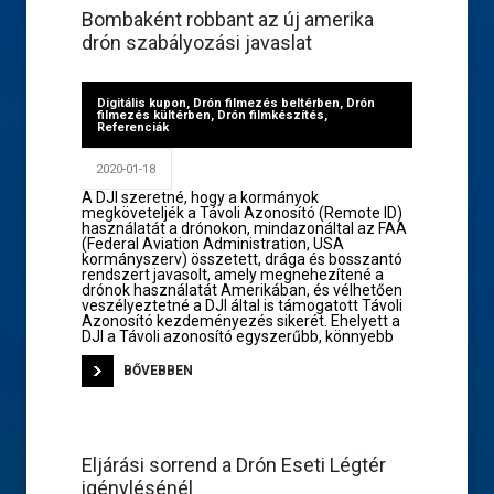
Bombaként robbant az új amerika
drón szabályozási javaslat
Digitális kupon
,
Drón filmezés beltérben
,
Drón
filmezés kültérben
,
Drón filmkészítés
,
Referenciák
2020-01-18
A DJI szeretné, hogy a kormányok
megköveteljék a Távoli Azonosító (Remote ID)
használatát a drónokon, mindazonáltal az FAA
(Federal Aviation Administration, USA
kormányszerv) összetett, drága és bosszantó
rendszert javasolt, amely megnehezítené a
drónok használatát Amerikában, és vélhetően
veszélyeztetné a DJI által is támogatott Távoli
Azonosító kezdeményezés sikerét. Ehelyett a
DJI a Távoli azonosító egyszerűbb, könnyebb
BŐVEBBEN
Eljárási sorrend a Drón Eseti Légtér
igénylésénél