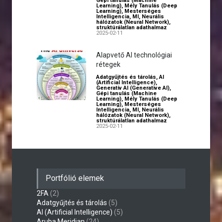
Gépi tanulás (Machine
Learning)
,
Mély Tanulás (Deep
Learning)
,
Mesterséges
Intelligencia
,
MI
,
Neurális
hálózatok (Neural Network)
,
struktúrálatlan adathalmaz
2025-02-11
Alapvető AI technológiai
rétegek
Adatgyűjtés és tárolás
,
AI
(Artificial Intelligence)
,
Generatív AI (Generative AI)
,
Gépi tanulás (Machine
Learning)
,
Mély Tanulás (Deep
Learning)
,
Mesterséges
Intelligencia
,
MI
,
Neurális
hálózatok (Neural Network)
,
struktúrálatlan adathalmaz
2025-02-11
Portfólió elemek
2FA
(2)
Adatgyűjtés és tárolás
(5)
AI (Artificial Intelligence)
(5)
Aruba Meridian
(24)