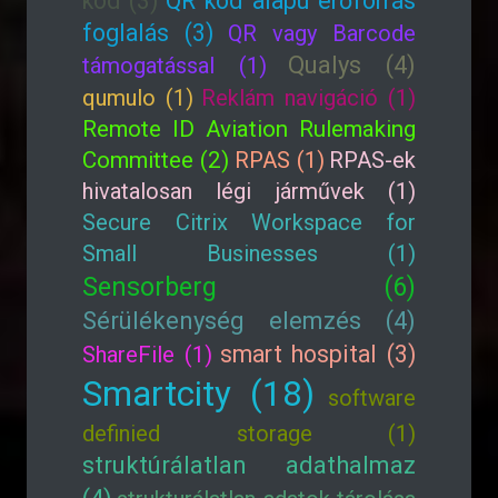
kód (3)
QR kód alapú erőforrás
foglalás (3)
QR vagy Barcode
Qualys (4)
támogatással (1)
qumulo (1)
Reklám navigáció (1)
Remote ID Aviation Rulemaking
Committee (2)
RPAS (1)
RPAS-ek
hivatalosan légi járművek (1)
Secure Citrix Workspace for
Small Businesses (1)
Sensorberg (6)
Sérülékenység elemzés (4)
smart hospital (3)
ShareFile (1)
Smartcity (18)
software
definied storage (1)
struktúrálatlan adathalmaz