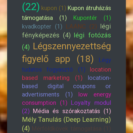
(22)
kupon (1)
Kupon átruházás
támogatása (1)
Kupontér (1)
légi
kvadkopter (1)
LAANC (2)
fényképezés (4)
légi fotózás
Légszennyezettség
(4)
figyelő app (18)
Légy
tudatos fogyasztó (1)
location
based marketing (1)
location-
based digital coupons or
advertisments (1)
low energy
consumption (1)
Loyalty modul
(2)
Média és szórakoztatás (1)
Mély Tanulás (Deep Learning)
(4)
Mérföldkövek támogatása (1)