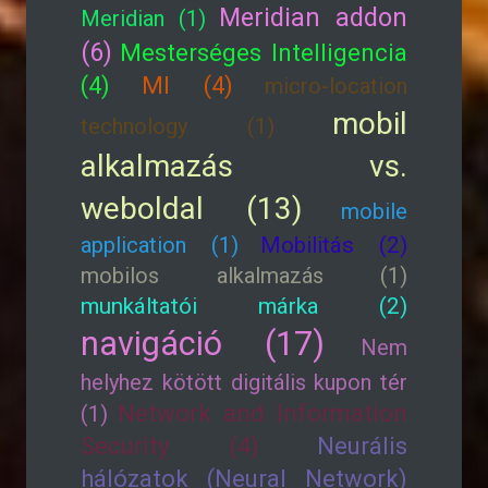
Meridian addon
Meridian (1)
(6)
Mesterséges Intelligencia
(4)
MI (4)
micro-location
mobil
technology (1)
alkalmazás vs.
weboldal (13)
mobile
application (1)
Mobilitás (2)
mobilos alkalmazás (1)
munkáltatói márka (2)
navigáció (17)
Nem
helyhez kötött digitális kupon tér
Network and Information
(1)
Security (4)
Neurális
hálózatok (Neural Network)