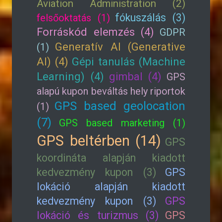
Aviation Administration (2)
fókuszálás (3)
felsőoktatás (1)
Forráskód elemzés (4)
GDPR
Generatív AI (Generative
(1)
AI) (4)
Gépi tanulás (Machine
Learning) (4)
gimbal (4)
GPS
alapú kupon beváltás hely riportok
GPS based geolocation
(1)
(7)
GPS based marketing (1)
GPS beltérben (14)
GPS
koordináta alapján kiadott
kedvezmény kupon (3)
GPS
lokáció alapján kiadott
kedvezmény kupon (3)
GPS
lokáció és turizmus (3)
GPS