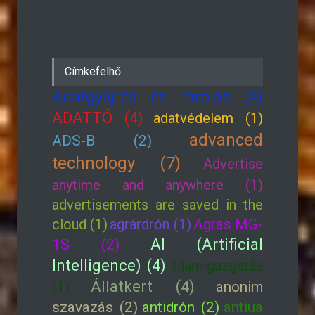
Címkefelhő
Adatgyűjtés és tárolás (4)
ADATTÓ (4)
adatvédelem (1)
advanced
ADS-B (2)
technology (7)
Advertise
anytime and anywhere (1)
advertisements are saved in the
cloud (1)
agrárdrón (1)
Agras MG-
AI (Artificial
1S (2)
Intelligence) (4)
államigazgatás
Állatkert (4)
(1)
anonim
szavazás (2)
antidrón (2)
antiua