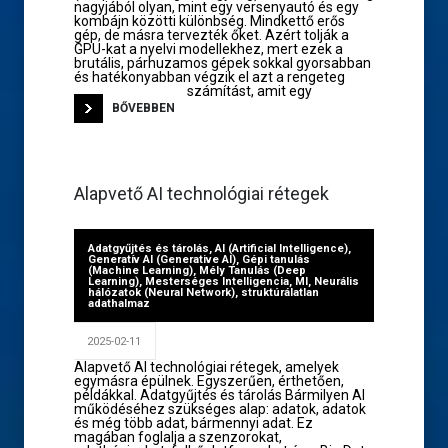
nagyjából olyan, mint egy versenyautó és egy
kombájn közötti különbség. Mindkettő erős
gép, de másra tervezték őket. Azért tolják a
GPU-kat a nyelvi modellekhez, mert ezek a
brutális, párhuzamos gépek sokkal gyorsabban
és hatékonyabban végzik el azt a rengeteg
számítást, amit egy
BŐVEBBEN
Alapvető AI technológiai rétegek
Adatgyűjtés és tárolás
,
AI (Artificial Intelligence)
,
Generatív AI (Generative AI)
,
Gépi tanulás
(Machine Learning)
,
Mély Tanulás (Deep
Learning)
,
Mesterséges Intelligencia
,
MI
,
Neurális
hálózatok (Neural Network)
,
struktúrálatlan
adathalmaz
2025-02-11
Alapvető AI technológiai rétegek, amelyek
egymásra épülnek. Egyszerűen, érthetően,
példákkal. Adatgyűjtés és tárolás Bármilyen AI
működéséhez szükséges alap: adatok, adatok
és még több adat, bármennyi adat. Ez
magában foglalja a szenzorokat,