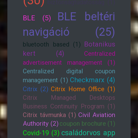
(30)
biztonságtudatosság (1)
BLE beltéri
BLE (5)
navigáció (25)
Botanikus
bluetooth based (1)
kert (4)
Centralized
advertisement management (1)
Centralized digital coupon
Checkmarx (4)
management (1)
Citrix (2)
Citrix Home Office (1)
Citrix Managed Desktops
Business Continuity Program (1)
Citrix távmunka (1)
Civil Aviation
Authority (2)
coupon brochure (1)
családorvos app
Covid-19 (3)