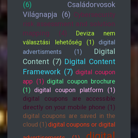
(6)
Családorvosok
Világnapja (6)
Cybersecurity
risk assessment and solution
mapping (4)
Deviza nem
választási lehetőség (1)
digital
Digital
advertisments (1)
Content (7)
Digital Content
Framework (7)
digital coupon
app (1)
digital coupon brochure
(1)
digital coupon platform (1)
digital coupons are accessible
directly on your mobile phone (1)
digital coupons are saved in the
cloud (1)
digital coupons or digital
digital
advertisements (1)