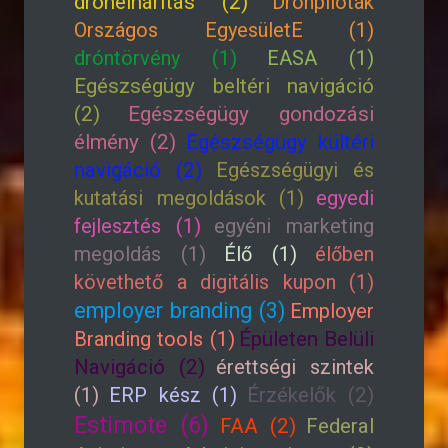
drónelhárítás (2)
Drónpilóták
Országos EgyesületE (1)
dróntörvény (1)
EASA (1)
Egészségügy beltéri navigáció
(2)
Egészségügy gondozási
élmény (2)
Egészségügy kültéri
navigáció (2)
Egészségügyi és
kutatási megoldások (1)
egyedi
fejlesztés (1)
egyéni marketing
megoldás (1)
Élő (1)
élőben
követhető a digitális kupon (1)
employer branding (3)
Employer
Branding tools (1)
Épületen Belüli
Navigáció (2)
érettségi szintek
(1)
ERP kész (1)
Érzékelők (2)
Estimote (6)
FAA (2)
Federal