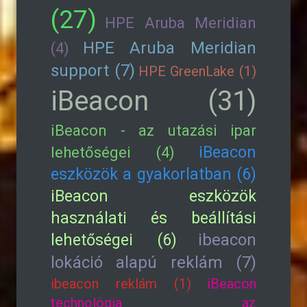
(27)
HPE Aruba Meridian
HPE Aruba Meridian
(4)
support (7)
HPE GreenLake (1)
iBeacon (31)
iBeacon - az utazási ipar
iBeacon
lehetőségei (4)
eszközök a gyakorlatban (6)
iBeacon eszközök
használati és beállítási
lehetőségei (6)
ibeacon
lokáció alapú reklám (7)
ibeacon reklám (1)
iBeacon
technológia az