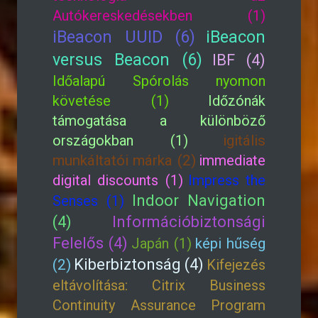
Autókereskedésekben (1)
iBeacon UUID (6)
iBeacon
versus Beacon (6)
IBF (4)
Időalapú Spórolás nyomon
követése (1)
Időzónák
támogatása a különböző
országokban (1)
igitális
munkáltatói márka (2)
immediate
digital discounts (1)
Impress the
Indoor Navigation
Senses (1)
(4)
Információbiztonsági
Felelős (4)
Japán (1)
képi hűség
Kiberbiztonság (4)
(2)
Kifejezés
eltávolítása: Citrix Business
Continuity Assurance Program