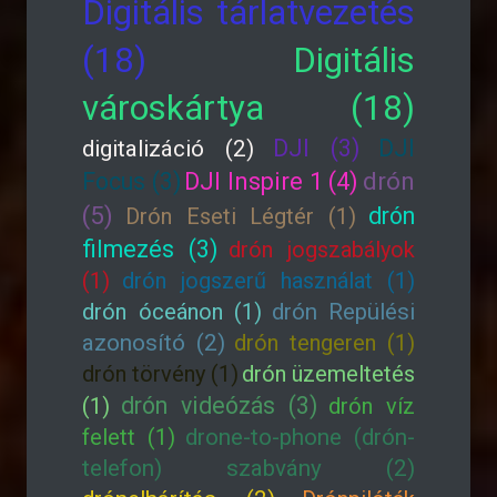
Digitális tárlatvezetés
(18)
Digitális
városkártya (18)
DJI (3)
DJI
digitalizáció (2)
drón
Focus (3)
DJI Inspire 1 (4)
(5)
drón
Drón Eseti Légtér (1)
filmezés (3)
drón jogszabályok
(1)
drón jogszerű használat (1)
drón óceánon (1)
drón Repülési
azonosító (2)
drón tengeren (1)
drón törvény (1)
drón üzemeltetés
drón videózás (3)
(1)
drón víz
felett (1)
drone-to-phone (drón-
telefon) szabvány (2)