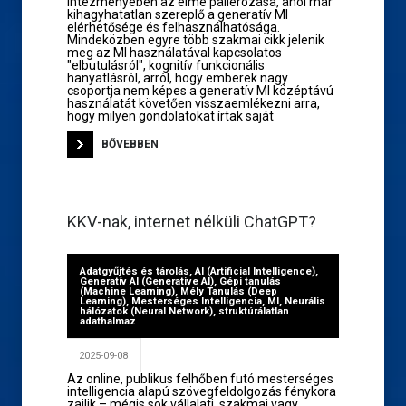
intézményében az elme pallérozása, ahol már
kihagyhatatlan szereplő a generatív MI
elérhetősége és felhasználhatósága.
Mindeközben egyre több szakmai cikk jelenik
meg az MI használatával kapcsolatos
"elbutulásról", kognitív funkcionális
hanyatlásról, arról, hogy emberek nagy
csoportja nem képes a generatív MI középtávú
használatát követően visszaemlékezni arra,
hogy milyen gondolatokat írtak saját
BŐVEBBEN
KKV-nak, internet nélküli ChatGPT?
Adatgyűjtés és tárolás
,
AI (Artificial Intelligence)
,
Generatív AI (Generative AI)
,
Gépi tanulás
(Machine Learning)
,
Mély Tanulás (Deep
Learning)
,
Mesterséges Intelligencia
,
MI
,
Neurális
hálózatok (Neural Network)
,
struktúrálatlan
adathalmaz
2025-09-08
Az online, publikus felhőben futó mesterséges
intelligencia alapú szövegfeldolgozás fénykora
zajlik – mégis sok vállalati, szakmai vagy