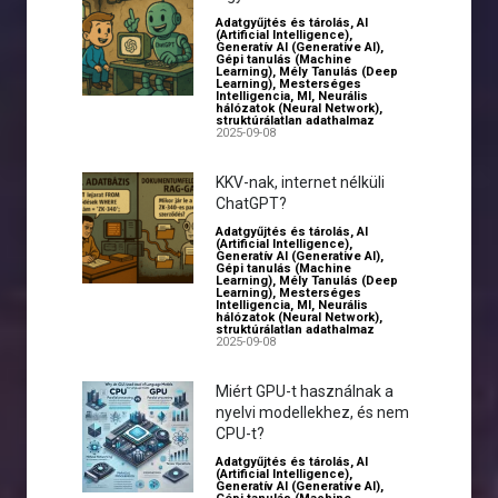
Adatgyűjtés és tárolás
,
AI
(Artificial Intelligence)
,
Generatív AI (Generative AI)
,
Gépi tanulás (Machine
Learning)
,
Mély Tanulás (Deep
Learning)
,
Mesterséges
Intelligencia
,
MI
,
Neurális
hálózatok (Neural Network)
,
struktúrálatlan adathalmaz
2025-09-08
KKV-nak, internet nélküli
ChatGPT?
Adatgyűjtés és tárolás
,
AI
(Artificial Intelligence)
,
Generatív AI (Generative AI)
,
Gépi tanulás (Machine
Learning)
,
Mély Tanulás (Deep
Learning)
,
Mesterséges
Intelligencia
,
MI
,
Neurális
hálózatok (Neural Network)
,
struktúrálatlan adathalmaz
2025-09-08
Miért GPU-t használnak a
nyelvi modellekhez, és nem
CPU-t?
Adatgyűjtés és tárolás
,
AI
(Artificial Intelligence)
,
Generatív AI (Generative AI)
,