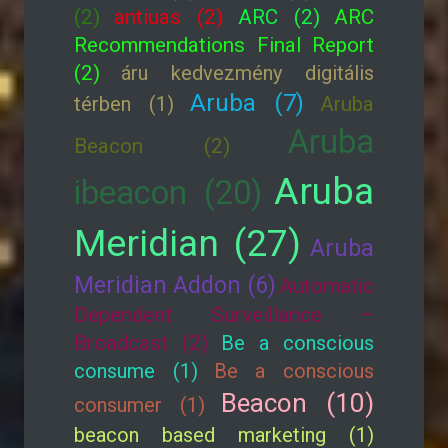
(2)
antiuas (2)
ARC (2)
ARC
Recommendations Final Report
(2)
áru kedvezmény digitális
Aruba (7)
térben (1)
Aruba
Aruba
Beacon (2)
Aruba
ibeacon (20)
Meridian (27)
Aruba
Meridian Addon (6)
Automatic
Dependent Surveillance –
Broadcast (2)
Be a conscious
consume (1)
Be a conscious
Beacon (10)
consumer (1)
beacon based marketing (1)