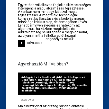
Egyre több vállalkozás foglalkozik Mesterséges
Intelligencia alapú alkalmazás fejlesztéssel.
Azonban nem mindegy, kit bízol meg a
fejlesztéssel. A megfelelő technológiai
környezet kiválasztása és a kódolás magas
minősége kritikus alap, de önmagában kevés.
Lehet bármilyen elegáns és hatékony az
algoritmus, ha közben megfelelés és
auditálhatóság nélkül építed a megoldásodat,
az olyan, mintha felhőkarcolót húznál
engedélyek nélkül:
BŐVEBBEN
Agyrohasztó MI! Valóban?
Adatgyűjtés és tárolás
,
AI (Artificial Intelligence)
,
Generatív AI (Generative AI)
,
Gépi tanulás
(Machine Learning)
,
Mély Tanulás (Deep
Learning)
,
Mesterséges Intelligencia
,
MI
,
Neurális
hálózatok (Neural Network)
,
struktúrálatlan
adathalmaz
2025-09-08
Ma elkezdődött az ország minden oktatási