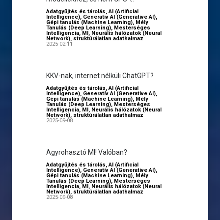
Adatgyűjtés és tárolás
,
AI (Artificial
Intelligence)
,
Generatív AI (Generative AI)
,
Gépi tanulás (Machine Learning)
,
Mély
Tanulás (Deep Learning)
,
Mesterséges
Intelligencia
,
MI
,
Neurális hálózatok (Neural
Network)
,
struktúrálatlan adathalmaz
2025-02-11
KKV-nak, internet nélküli ChatGPT?
Adatgyűjtés és tárolás
,
AI (Artificial
Intelligence)
,
Generatív AI (Generative AI)
,
Gépi tanulás (Machine Learning)
,
Mély
Tanulás (Deep Learning)
,
Mesterséges
Intelligencia
,
MI
,
Neurális hálózatok (Neural
Network)
,
struktúrálatlan adathalmaz
2025-09-08
Agyrohasztó MI! Valóban?
Adatgyűjtés és tárolás
,
AI (Artificial
Intelligence)
,
Generatív AI (Generative AI)
,
Gépi tanulás (Machine Learning)
,
Mély
Tanulás (Deep Learning)
,
Mesterséges
Intelligencia
,
MI
,
Neurális hálózatok (Neural
Network)
,
struktúrálatlan adathalmaz
2025-09-08