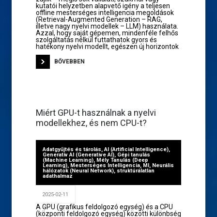
kutatói helyzetben alapvető igény a teljesen
offline mesterséges intelligencia megoldások
(Retrieval-Augmented Generation – RAG,
illetve nagy nyelvi modellek – LLM) használata.
Azzal, hogy saját gépemen, mindenféle felhős
szolgáltatás nélkül futtathatok gyors és
hatékony nyelvi modellt, egészen új horizontok
BŐVEBBEN
Miért GPU-t használnak a nyelvi
modellekhez, és nem CPU-t?
Adatgyűjtés és tárolás
,
AI (Artificial Intelligence)
,
Generatív AI (Generative AI)
,
Gépi tanulás
(Machine Learning)
,
Mély Tanulás (Deep
Learning)
,
Mesterséges Intelligencia
,
MI
,
Neurális
hálózatok (Neural Network)
,
struktúrálatlan
adathalmaz
2025-02-11
A GPU (grafikus feldolgozó egység) és a CPU
(központi feldolgozó egység) közötti különbség