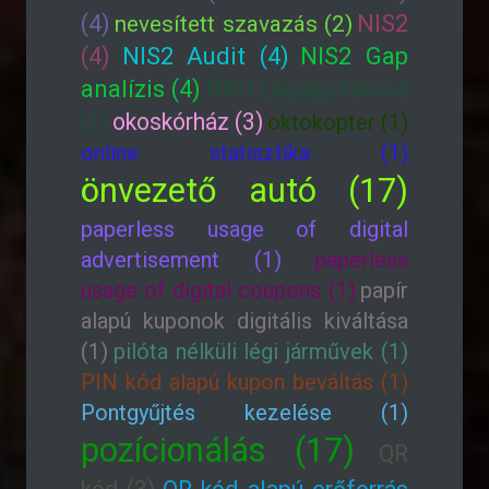
(4)
NIS2
nevesített szavazás (2)
(4)
NIS2 Audit (4)
NIS2 Gap
analízis (4)
NKH Légügyi Hivatal
okoskórház (3)
(1)
oktokopter (1)
online statisztika (1)
önvezető autó (17)
paperless usage of digital
advertisement (1)
paperless
usage of digital coupons (1)
papír
alapú kuponok digitális kiváltása
(1)
pilóta nélküli légi járművek (1)
PIN kód alapú kupon beváltás (1)
Pontgyűjtés kezelése (1)
pozícionálás (17)
QR