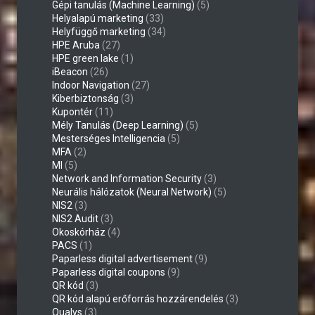
Gépi tanulás (Machine Learning)
(5)
Helyalapú marketing
(33)
Helyfüggő marketing
(34)
HPE Aruba
(27)
HPE green lake
(1)
iBeacon
(26)
Indoor Navigation
(27)
Kiberbiztonság
(3)
Kupontér
(11)
Mély Tanulás (Deep Learning)
(5)
Mesterséges Intelligencia
(5)
MFA
(2)
MI
(5)
Network and Information Security
(3)
Neurális hálózatok (Neural Network)
(5)
NIS2
(3)
NIS2 Audit
(3)
Okoskórház
(4)
PACS
(1)
Paparless digital advertisement
(9)
Paparless digital coupons
(9)
QR kód
(3)
QR kód alapú erőforrás hozzárendelés
(3)
Qualys
(3)