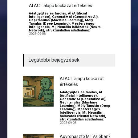
AI ACT alapú kockázat értékelés
Adatgyűjtés és tárolás
,
AI (Artificial
Intelligence)
,
Generatív AI (Generative AI)
,
Gépi tanulás (Machine Learning)
,
Mély
Tanulás (Deep Learning)
,
Mesterséges
Intelligencia
,
MI
,
Neurális hálózatok (Neural
Network)
,
struktúrálatlan adathalmaz
2025-09-08
Legutóbbi bejegyzések
AI ACT alapú kockázat
értékelés
Adatgyűjtés és tárolás
,
AI
(Artificial Intelligence)
,
Generatív AI (Generative AI)
,
Gépi tanulás (Machine
Learning)
,
Mély Tanulás (Deep
Learning)
,
Mesterséges
Intelligencia
,
MI
,
Neurális
hálózatok (Neural Network)
,
struktúrálatlan adathalmaz
2025-09-08
Agyrohasztó MI! Valóban?