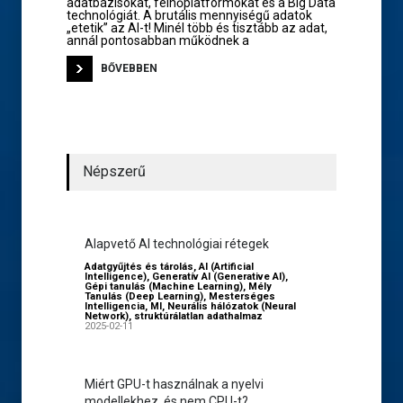
adatbázisokat, felhőplatformokat és a Big Data
technológiát. A brutális mennyiségű adatok
„etetik” az AI-t! Minél több és tisztább az adat,
annál pontosabban működnek a
BŐVEBBEN
Népszerű
Alapvető AI technológiai rétegek
Adatgyűjtés és tárolás
,
AI (Artificial
Intelligence)
,
Generatív AI (Generative AI)
,
Gépi tanulás (Machine Learning)
,
Mély
Tanulás (Deep Learning)
,
Mesterséges
Intelligencia
,
MI
,
Neurális hálózatok (Neural
Network)
,
struktúrálatlan adathalmaz
2025-02-11
Miért GPU-t használnak a nyelvi
modellekhez, és nem CPU-t?