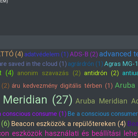
VEM)
advanced t
TTÓ (4)
adatvédelem (1)
ADS-B (2)
re saved in the cloud (1)
agrárdrón (1)
Agras MG-1
t (4)
anonim szavazás (2)
antidrón (2)
antiu
Aruba 
(2)
áru kedvezmény digitális térben (1)
 Meridian (27)
Aruba Meridian A
a conscious consume (1)
Be a conscious consumer
 (6)
Beacon eszközök a repülőtereken (4)
Bea
on eszközök használati és beállítási lehe