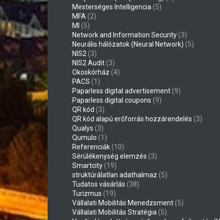
Mesterséges Intelligencia
(5)
MFA
(2)
MI
(5)
Network and Information Security
(3)
Neurális hálózatok (Neural Network)
(5)
NIS2
(3)
NIS2 Audit
(3)
Okoskórház
(4)
PACS
(1)
Paparless digital advertisement
(9)
Paparless digital coupons
(9)
QR kód
(3)
QR kód alapú erőforrás hozzárendelés
(3)
Qualys
(3)
Qumulo
(1)
Referenciák
(10)
Sérülékenység elemzés
(3)
Smartcity
(19)
struktúrálatlan adathalmaz
(5)
Tudatos vásárlás
(38)
Turizmus
(19)
Vállalati Mobilitás Menedzsment
(5)
Vállalati Mobilitás Stratégia
(5)