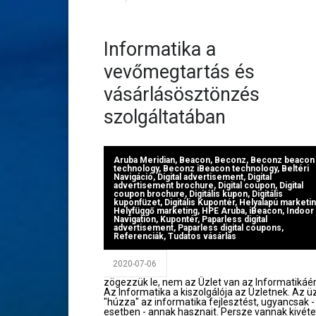
Informatika a
vevőmegtartás és
vásárlásösztönzés
szolgáltatában
Aruba Meridian
,
Beacon
,
Beconz
,
Beconz beacon
technology
,
Beconz iBeacon technology
,
Beltéri
Navigáció
,
Digital advertisement
,
Digital
advertisement brochure
,
Digital coupon
,
Digital
coupon brochure
,
Digitális kupon
,
Digitális
kuponfüzet
,
Digitális Kupontér
,
Helyalapú marketi
Helyfüggő marketing
,
HPE Aruba
,
iBeacon
,
Indoor
Navigation
,
Kupontér
,
Paparless digital
advertisement
,
Paparless digital coupons
,
Referenciák
,
Tudatos vásárlás
2020-07-06
zögezzük le, nem az Üzlet van az Informatikáér
Az Informatika a kiszolgálója az Üzletnek. Az ü
"húzza" az informatika fejlesztést, ugyancsak -
esetben - annak hasznait. Persze vannak kivéte