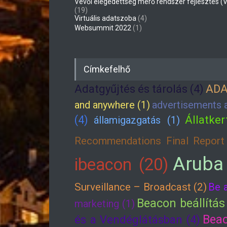
Vevői elégedettség mérő rendszer fejlesztés (
(19)
Virtuális adatszoba
(4)
Websummit 2022
(1)
Címkefelhő
Adatgyűjtés és tárolás (4)
ADA
and anywhere (1)
advertisements a
(4)
Állatker
államigazgatás (1)
Recommendations Final Report 
Aruba
ibeacon (20)
Surveillance – Broadcast (2)
Be 
Beacon beállítás
marketing (1)
Beac
és a Vendéglátásban (4)