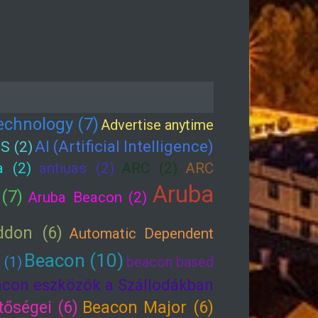
echnology (7)
Advertise anytime
AI (Artificial Intelligence)
S (2)
a (2)
antiuas (2)
ARC (2)
ARC
Aruba
(7)
Aruba Beacon (2)
ddon (6)
Automatic Dependent
Beacon (10)
 (1)
beacon based
con eszközök a Szállodákban
tőségei (6)
Beacon Major (6)