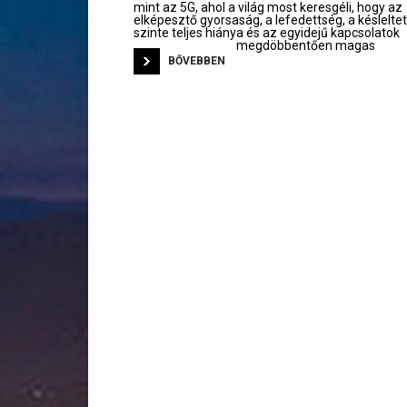
mint az 5G, ahol a világ most keresgéli, hogy az
elképesztő gyorsaság, a lefedettség, a késlelte
szinte teljes hiánya és az egyidejű kapcsolatok
megdöbbentően magas
BŐVEBBEN