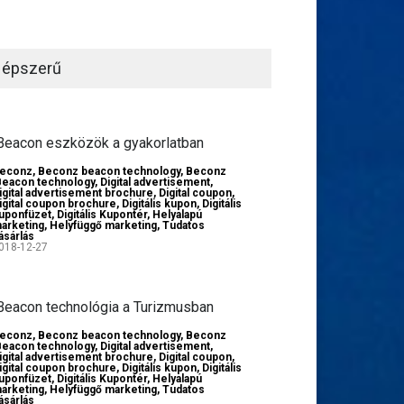
épszerű
Beacon eszközök a gyakorlatban
econz
,
Beconz beacon technology
,
Beconz
Beacon technology
,
Digital advertisement
,
igital advertisement brochure
,
Digital coupon
,
igital coupon brochure
,
Digitális kupon
,
Digitális
uponfüzet
,
Digitális Kupontér
,
Helyalapú
arketing
,
Helyfüggő marketing
,
Tudatos
ásárlás
018-12-27
Beacon technológia a Turizmusban
econz
,
Beconz beacon technology
,
Beconz
Beacon technology
,
Digital advertisement
,
igital advertisement brochure
,
Digital coupon
,
igital coupon brochure
,
Digitális kupon
,
Digitális
uponfüzet
,
Digitális Kupontér
,
Helyalapú
arketing
,
Helyfüggő marketing
,
Tudatos
ásárlás