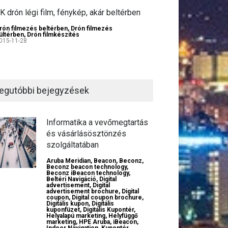
K drón légi film, fénykép, akár beltérben
rón filmezés beltérben
,
Drón filmezés
ültérben
,
Drón filmkészítés
015-11-28
egutóbbi bejegyzések
Informatika a vevőmegtartás
és vásárlásösztönzés
szolgáltatában
Aruba Meridian
,
Beacon
,
Beconz
,
Beconz beacon technology
,
Beconz iBeacon technology
,
Beltéri Navigáció
,
Digital
advertisement
,
Digital
advertisement brochure
,
Digital
coupon
,
Digital coupon brochure
,
Digitális kupon
,
Digitális
kuponfüzet
,
Digitális Kupontér
,
Helyalapú marketing
,
Helyfüggő
marketing
,
HPE Aruba
,
iBeacon
,