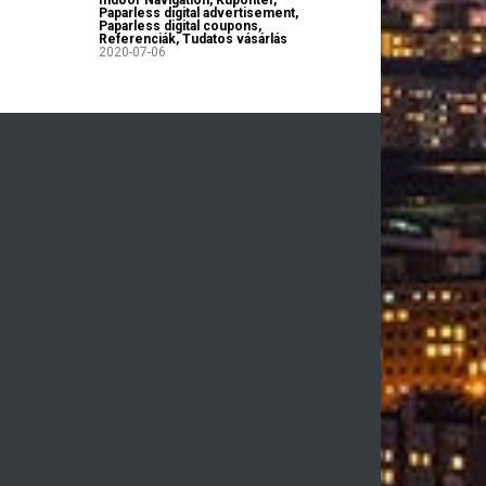
Indoor Navigation
,
Kupontér
,
Paparless digital advertisement
,
Paparless digital coupons
,
Referenciák
,
Tudatos vásárlás
2020-07-06