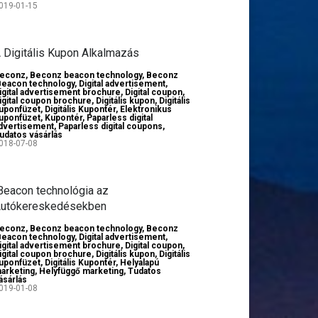
019-01-15
 Digitális Kupon Alkalmazás
econz
,
Beconz beacon technology
,
Beconz
Beacon technology
,
Digital advertisement
,
igital advertisement brochure
,
Digital coupon
,
igital coupon brochure
,
Digitális kupon
,
Digitális
uponfüzet
,
Digitális Kupontér
,
Elektronikus
uponfüzet
,
Kupontér
,
Paparless digital
dvertisement
,
Paparless digital coupons
,
udatos vásárlás
018-07-08
Beacon technológia az
utókereskedésekben
econz
,
Beconz beacon technology
,
Beconz
Beacon technology
,
Digital advertisement
,
igital advertisement brochure
,
Digital coupon
,
igital coupon brochure
,
Digitális kupon
,
Digitális
uponfüzet
,
Digitális Kupontér
,
Helyalapú
arketing
,
Helyfüggő marketing
,
Tudatos
ásárlás
019-01-08