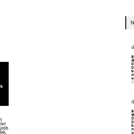
N
i
B
i
D
D
k
m
v
2
ng
,
i
B
i
D
t.
D
zlet
k
 jobb
m
lek,
v