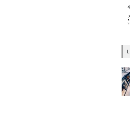
4
D
k
2
L