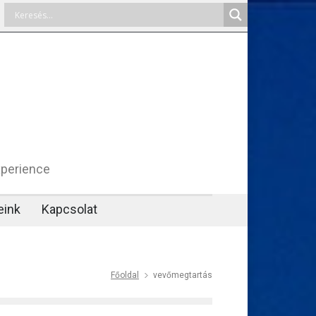
xperience
eink
Kapcsolat
Főoldal
vevőmegtartás