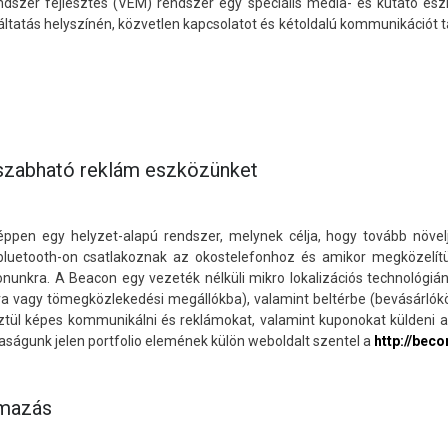
dszer fejlesztés (VEM) rendszer egy speciális média- és kutató es
áltatás helyszínén, közvetlen kapcsolatot és kétoldalú kommunikációt t
reszabható reklám eszközünket
ppen egy helyzet-alapú rendszer, melynek célja, hogy tovább növelj
, bluetooth-on csatlakoznak az okostelefonhoz és amikor megközelí
onunkra. A Beacon egy vezeték nélküli mikro lokalizációs technológiá
tra vagy tömegközlekedési megállókba), valamint beltérbe (bevásárlókö
tül képes kommunikálni és reklámokat, valamint kuponokat küldeni a
rsaságunk jelen portfolio elemének külön weboldalt szentel a
http://bec
lmazás