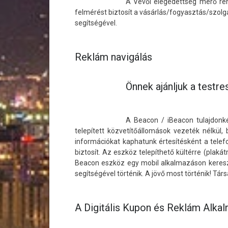
A Vevői elégedettség mérő ren
felmérést biztosít a vásárlás/fogyasztás/szolg
segítségével.
Reklám navigálás
Önnek ajánljuk a test
A Beacon / iBeacon tulajdonké
telepített közvetítőállomások vezeték nélkül
információkat kaphatunk értesítésként a telef
biztosít. Az eszköz telepíthető kültérre (plaká
Beacon eszköz egy mobil alkalmazáson keresz
segítségével történik. A jövő most történik! Tá
A Digitális Kupon és Reklám Alka