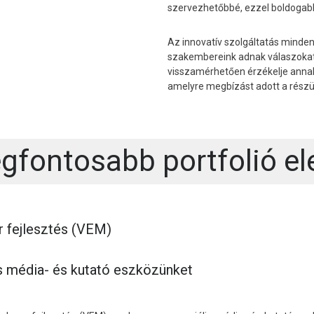
szervezhetőbbé, ezzel boldogabbá
Az innovatív szolgáltatás minden
szakembereink adnak válaszokat.
visszamérhetően érzékelje annak
amelyre megbízást adott a részü
gfontosabb portfolió e
 fejlesztés (VEM)
is média- és kutató eszközünket