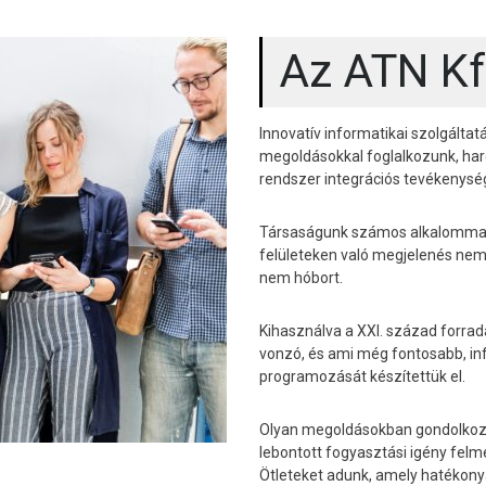
Az ATN Kft
Innovatív informatikai szolgálta
megoldásokkal foglalkozunk, hard
rendszer integrációs tevékenys
Társaságunk számos alkalommal 
felületeken való megjelenés nem
nem hóbort.
Kihasználva a XXI. század forrad
vonzó, és ami még fontosabb, in
programozását készítettük el.
Olyan megoldásokban gondolkozu
lebontott fogyasztási igény felm
Ötleteket adunk, amely hatékony