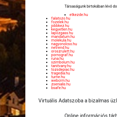
Társaságunk birtokában lévő do
etkezde.hu
falatozo.hu
fozelek.hu
jobbkez.hu
kegyetlen.hu
lapozgass.hu
mandatum.hu
molekula.hu
nagyonolcso.hu
netrend.hu
oroszrulett.hu
pornograf.hu
runa.hu
szimbolum.hu
tanitvany.hu
tozsdepiac.hu
tragedia.hu
turne.hu
webcrm.hu
zsenialis.hu
bsafe.hu
Virtuális Adatszoba a bizalmas üz
Online információs tá