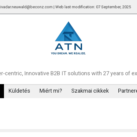
: tivadar.neuwald@beconz.com | Web last modification: 07 September, 2025
-centric, Innovative B2B IT solutions with 27 years of e
Küldetés
Miért mi?
Szakmai cikkek
Partner