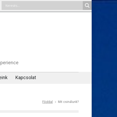
xperience
eink
Kapcsolat
Főoldal
Mit csinálunk?