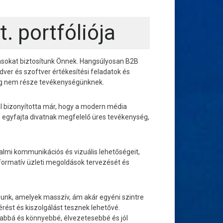
. portfóliója
tásokat biztosítunk Önnek. Hangsúlyosan B2B
ver és szoftver értékesítési feladatok és
ég nem része tevékenységünknek.
bizonyította már, hogy a modern média
 egyfajta divatnak megfelelő üres tevékenység,
almi kommunikációs és vizuális lehetőségeit,
formatív üzleti megoldások tervezését és
nk, amelyek masszív, ám akár egyéni szintre
érést és kiszolgálást tesznek lehetővé.
abbá és könnyebbé, élvezetesebbé és jól