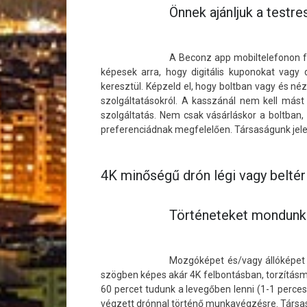
Önnek ajánljuk a testr
A Beconz app mobiltelefonon fu
képesek arra, hogy digitális kuponokat vagy 
keresztül. Képzeld el, hogy boltban vagy és né
szolgáltatásokról. A kasszánál nem kell más
szolgáltatás. Nem csak vásárláskor a boltban,
preferenciádnak megfelelően. Társaságunk jele
4K minőségű drón légi vagy beltéri
Történeteket mondunk 
Mozgóképet és/vagy állóképet 
szögben képes akár 4K felbontásban, torzításme
60 percet tudunk a levegőben lenni (1-1 perces
végzett drónnal történő munkavégzésre. Társas