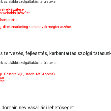
k az alábbi szolgáltatási területeken:
lak elkészítése
s weboldal készítés
rbantartása
ng, direktmarketing kampányok megtervezése
s tervezés, fejlesztés, karbantartás szolgáltatásun
k az alábbi szolgáltatási területeken:
L, PostgreSQL, Oracle, MS Access)
ése
ése
ó domain név vásárlási lehetőséget