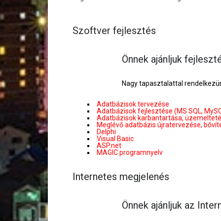
Szoftver fejlesztés
Önnek ajánljuk fejleszt
Nagy tapasztalattal rendelkezün
Adatbázisok tervezése
Adatbázisok fejlesztése (MS SQL, MySQ
Adatbázisok karbantartása, üzemeltet
Meglévő adatbázis újratervezése, bővít
Delphi
Visual Basic
ASP.net
MAGIC programnyelv
Internetes megjelenés
Önnek ajánljuk az Inte