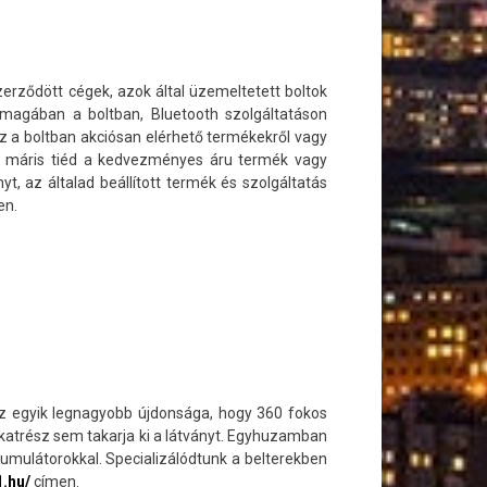
erződött cégek, azok által üzemeltetett boltok
r magában a boltban, Bluetooth szolgáltatáson
sz a boltban akciósan elérhető termékekről vagy
és máris tiéd a kedvezményes áru termék vagy
, az általad beállított termék és szolgáltatás
en.
az egyik legnagyobb újdonsága, hogy 360 fokos
lkatrész sem takarja ki a látványt. Egyhuzamban
kumulátorokkal. Specializálódtunk a belterekben
1.hu/
címen.