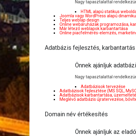
Nagy tapasztalattal rendelkezün
HTML alapú statikus webolda
Joomla vagy WordPress alapú dinamiku
Teljes weblap design
Online webáruházak programozása, ka
Már létező weblapok karbantartása
Online piacfelmérés-elemzés, marketi
Adatbázis fejlesztés, karbantartás
Önnek ajánljuk adatbázi
Nagy tapasztalattal rendelkezün
Adatbázisok tervezése
Adatbázisok fejlesztése (MS SQL, MySQ
Adatbázisok karbantartása, üzemeltet
Meglévő adatbázis újratervezése, bővít
Domain név értékesítés
Önnek ajánljuk az elad