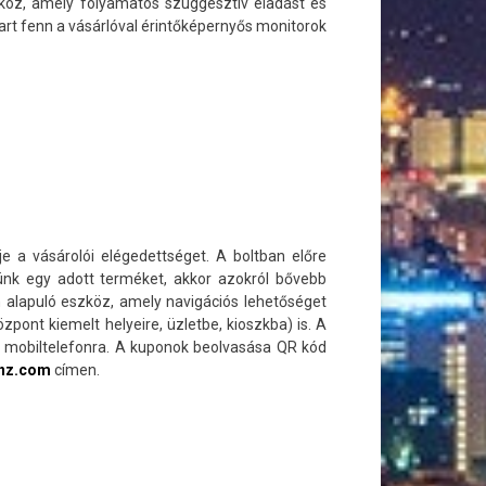
zköz, amely folyamatos szuggesztív eladást és
art fenn a vásárlóval érintőképernyős monitorok
e a vásárolói elégedettséget. A boltban előre
tünk egy adott terméket, akkor azokról bővebb
n alapuló eszköz, amely navigációs lehetőséget
zpont kiemelt helyeire, üzletbe, kioszkba) is. A
 mobiltelefonra. A kuponok beolvasása QR kód
onz.com
címen.