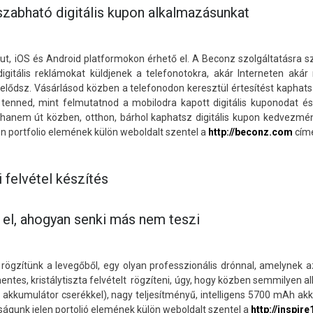
eszabható digitális kupon alkalmazásunkat
t, iOS és Android platformokon érhető el. A Beconz szolgáltatásra sz
digitális reklámokat küldjenek a telefonotokra, akár Interneten aká
zelődsz. Vásárlásod közben a telefonodon keresztül értesítést kaphat
t tenned, mint felmutatnod a mobilodra kapott digitális kuponodat 
 hanem út közben, otthon, bárhol kaphatsz digitális kupon kedvezményt
n portfolio elemének külön weboldalt szentel a
http://beconz.com
cím
 felvétel készítés
el, ahogyan senki más nem teszi
rögzítünk a levegőből, egy olyan professzionális drónnal, amelynek 
ntes, kristálytiszta felvételt rögzíteni, úgy, hogy közben semmilyen a
 akkumulátor cserékkel), nagy teljesítményű, intelligens 5700 mAh ak
águnk jelen portolió elemének külön weboldalt szentel a
http://inspire