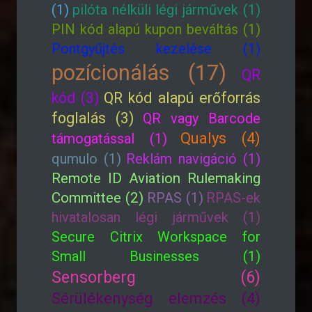
(1)
pilóta nélküli légi járművek (1)
PIN kód alapú kupon beváltás (1)
Pontgyűjtés kezelése (1)
pozícionálás (17)
QR
kód (3)
QR kód alapú erőforrás
foglalás (3)
QR vagy Barcode
Qualys (4)
támogatással (1)
qumulo (1)
Reklám navigáció (1)
Remote ID Aviation Rulemaking
Committee (2)
RPAS (1)
RPAS-ek
hivatalosan légi járművek (1)
Secure Citrix Workspace for
Small Businesses (1)
Sensorberg (6)
Sérülékenység elemzés (4)