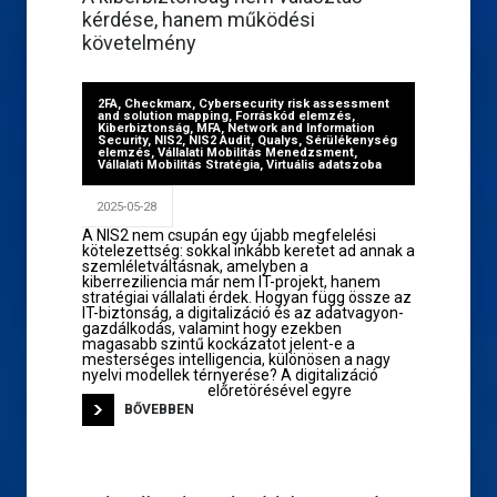
kérdése, hanem működési
követelmény
2FA
,
Checkmarx
,
Cybersecurity risk assessment
and solution mapping
,
Forráskód elemzés
,
Kiberbiztonság
,
MFA
,
Network and Information
Security
,
NIS2
,
NIS2 Audit
,
Qualys
,
Sérülékenység
elemzés
,
Vállalati Mobilitás Menedzsment
,
Vállalati Mobilitás Stratégia
,
Virtuális adatszoba
2025-05-28
A NIS2 nem csupán egy újabb megfelelési
kötelezettség: sokkal inkább keretet ad annak a
szemléletváltásnak, amelyben a
kiberreziliencia már nem IT-projekt, hanem
stratégiai vállalati érdek. Hogyan függ össze az
IT-biztonság, a digitalizáció és az adatvagyon-
gazdálkodás, valamint hogy ezekben
magasabb szintű kockázatot jelent-e a
mesterséges intelligencia, különösen a nagy
nyelvi modellek térnyerése? A digitalizáció
előretörésével egyre
BŐVEBBEN