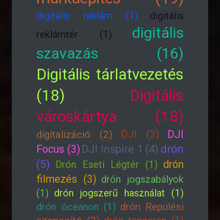
digitális reklám (1)
digitális
digitális
reklámtér (1)
szavazás (16)
Digitális tárlatvezetés
(18)
Digitális
városkártya (18)
DJI (3)
DJI
digitalizáció (2)
drón
Focus (3)
DJI Inspire 1 (4)
(5)
drón
Drón Eseti Légtér (1)
filmezés (3)
drón jogszabályok
(1)
drón jogszerű használat (1)
drón óceánon (1)
drón Repülési