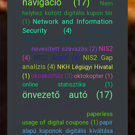
navigáció (17)
Nem
helyhez kötött digitális kupon tér
Network and Information
(1)
Security (4)
Neurális
hálózatok (Neural Network)
(4)
NIS2
nevesített szavazás (2)
(4)
NIS2 Audit (4)
NIS2 Gap
analízis (4)
NKH Légügyi Hivatal
okoskórház (3)
(1)
oktokopter (1)
online statisztika (1)
önvezető autó (17)
paperless usage of digital
advertisement (1)
paperless
usage of digital coupons (1)
papír
alapú kuponok digitális kiváltása