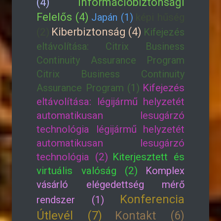
(4)
Információbiztonsági
Felelős (4)
Japán (1)
képi hűség
Kiberbiztonság (4)
(2)
Kifejezés
eltávolítása: Citrix Business
Continuity Assurance Program
Citrix Business Continuity
Assurance Program (1)
Kifejezés
eltávolítása: légijármű helyzetét
automatikusan lesugárzó
technológia légijármű helyzetét
automatikusan lesugárzó
technológia (2)
Kiterjesztett és
virtuális valóság (2)
Komplex
vásárló elégedettség mérő
Konferencia
rendszer (1)
Útlevél (7)
Kontakt (6)