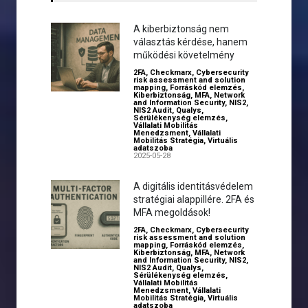
A kiberbiztonság nem
választás kérdése, hanem
működési követelmény
2FA
,
Checkmarx
,
Cybersecurity
risk assessment and solution
mapping
,
Forráskód elemzés
,
Kiberbiztonság
,
MFA
,
Network
and Information Security
,
NIS2
,
NIS2 Audit
,
Qualys
,
Sérülékenység elemzés
,
Vállalati Mobilitás
Menedzsment
,
Vállalati
Mobilitás Stratégia
,
Virtuális
adatszoba
2025-05-28
A digitális identitásvédelem
stratégiai alappillére. 2FA és
MFA megoldások!
2FA
,
Checkmarx
,
Cybersecurity
risk assessment and solution
mapping
,
Forráskód elemzés
,
Kiberbiztonság
,
MFA
,
Network
and Information Security
,
NIS2
,
NIS2 Audit
,
Qualys
,
Sérülékenység elemzés
,
Vállalati Mobilitás
Menedzsment
,
Vállalati
Mobilitás Stratégia
,
Virtuális
adatszoba