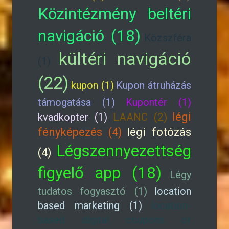
Közintézmény beltéri
navigáció (18)
Közszféra
kültéri navigáció
(1)
(22)
kupon (1)
Kupon átruházás
támogatása (1)
Kupontér (1)
légi
kvadkopter (1)
LAANC (2)
fényképezés (4)
légi fotózás
Légszennyezettség
(4)
figyelő app (18)
Légy
tudatos fogyasztó (1)
location
based marketing (1)
location-
based digital coupons or