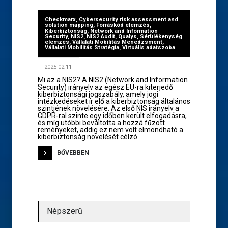
Checkmarx
,
Cybersecurity risk assessment and
solution mapping
,
Forráskód elemzés
,
Kiberbiztonság
,
Network and Information
Security
,
NIS2
,
NIS2 Audit
,
Qualys
,
Sérülékenység
elemzés
,
Vállalati Mobilitás Menedzsment
,
Vállalati Mobilitás Stratégia
,
Virtuális adatszoba
2025-02-11
Mi az a NIS2? A NIS2 (Network and Information
Security) irányelv az egész EU-ra kiterjedő
kiberbiztonsági jogszabály, amely jogi
intézkedéseket ír elő a kiberbiztonság általános
szintjének növelésére. Az első NIS irányelv a
GDPR-ral szinte egy időben került elfogadásra,
és míg utóbbi beváltotta a hozzá fűzött
reményeket, addig ez nem volt elmondható a
kiberbiztonság növelését célzó
BŐVEBBEN
Népszerű