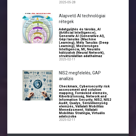
2025-05-28
Alapvető AI technológiai
rétegek
Adatgyűjtés és tárolás
,
AI
(Artificial Intelligence)
,
Generatív AI (Generative AI)
,
Gépi tanulás (Machine
Learning)
,
Mély Tanulás (Deep
Learning)
,
Mesterséges
Intelligencia
,
MI
,
Neurális
hálózatok (Neural Network)
,
struktúrálatlan adathalmaz
2025-02-11
NIS2 megfelelés, GAP
analízis
Checkmarx
,
Cybersecurity risk
assessment and solution
mapping
,
Forráskód elemzés
,
Kiberbiztonság
,
Network and
Information Security
,
NIS2
,
NIS2
Audit
,
Qualys
,
Sérülékenység
elemzés
,
Vállalati Mobilitás
Menedzsment
,
Vállalati
Mobilitás Stratégia
,
Virtuális
adatszoba
2025-02-11