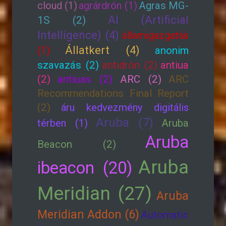
cloud (1)
agrárdrón (1)
Agras MG-
AI (Artificial
1S (2)
Intelligence) (4)
államigazgatás
Állatkert (4)
(1)
anonim
szavazás (2)
antidrón (2)
antiua
(2)
antiuas (2)
ARC (2)
ARC
Recommendations Final Report
(2)
áru kedvezmény digitális
Aruba (7)
térben (1)
Aruba
Aruba
Beacon (2)
Aruba
ibeacon (20)
Meridian (27)
Aruba
Meridian Addon (6)
Automatic