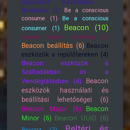
Dependent Surveillance –
Broadcast (2)
Be a conscious
consume (1)
Be a conscious
Beacon (10)
consumer (1)
beacon based marketing (1)
Beacon beállítás (6)
Beacon
eszközök a repülőtereken (4)
Beacon eszközök a
Szállodákban és a
Beacon
Vendéglátásban (4)
eszközök használati és
beállítási lehetőségei (6)
Beacon Major (6)
Beacon
Minor (6)
Beacon UUID (6)
Beltéri és
Beconz (2)