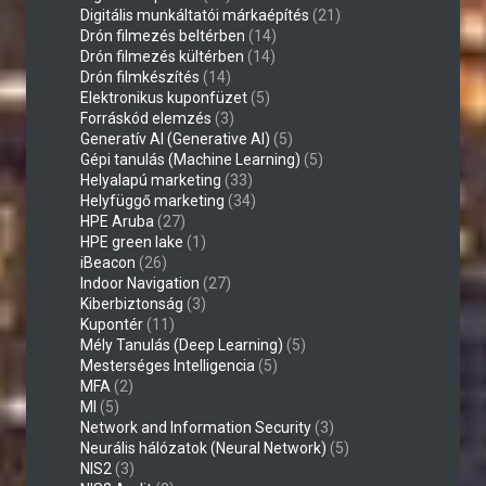
Digitális munkáltatói márkaépítés
(21)
Drón filmezés beltérben
(14)
Drón filmezés kültérben
(14)
Drón filmkészítés
(14)
Elektronikus kuponfüzet
(5)
Forráskód elemzés
(3)
Generatív AI (Generative AI)
(5)
Gépi tanulás (Machine Learning)
(5)
Helyalapú marketing
(33)
Helyfüggő marketing
(34)
HPE Aruba
(27)
HPE green lake
(1)
iBeacon
(26)
Indoor Navigation
(27)
Kiberbiztonság
(3)
Kupontér
(11)
Mély Tanulás (Deep Learning)
(5)
Mesterséges Intelligencia
(5)
MFA
(2)
MI
(5)
Network and Information Security
(3)
Neurális hálózatok (Neural Network)
(5)
NIS2
(3)