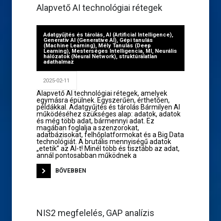
Alapvető AI technológiai rétegek
Adatgyűjtés és tárolás
,
AI (Artificial Intelligence)
,
Generatív AI (Generative AI)
,
Gépi tanulás
(Machine Learning)
,
Mély Tanulás (Deep
Learning)
,
Mesterséges Intelligencia
,
MI
,
Neurális
hálózatok (Neural Network)
,
struktúrálatlan
adathalmaz
2025-02-11
Alapvető AI technológiai rétegek, amelyek
egymásra épülnek. Egyszerűen, érthetően,
példákkal. Adatgyűjtés és tárolás Bármilyen AI
működéséhez szükséges alap: adatok, adatok
és még több adat, bármennyi adat. Ez
magában foglalja a szenzorokat,
adatbázisokat, felhőplatformokat és a Big Data
technológiát. A brutális mennyiségű adatok
„etetik” az AI-t! Minél több és tisztább az adat,
annál pontosabban működnek a
BŐVEBBEN
NIS2 megfelelés, GAP analízis