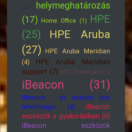
helymeghatározás
(2)
HPE
(17)
Home Office (1)
HPE Aruba
(25)
(27)
HPE Aruba Meridian
HPE Aruba Meridian
(4)
support (7)
HPE GreenLake (1)
iBeacon (31)
iBeacon - az utazási ipar
iBeacon
lehetőségei (4)
eszközök a gyakorlatban (6)
iBeacon eszközök