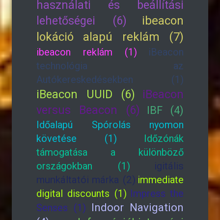
használati és beállítási
lehetőségei (6)
ibeacon
lokáció alapú reklám (7)
ibeacon reklám (1)
iBeacon
technológia az
Autókereskedésekben (1)
iBeacon UUID (6)
iBeacon
versus Beacon (6)
IBF (4)
Időalapú Spórolás nyomon
követése (1)
Időzónák
támogatása a különböző
országokban (1)
igitális
munkáltatói márka (2)
immediate
digital discounts (1)
Impress the
Indoor Navigation
Senses (1)