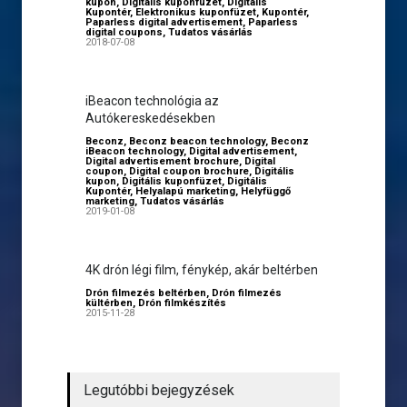
kupon
,
Digitális kuponfüzet
,
Digitális
Kupontér
,
Elektronikus kuponfüzet
,
Kupontér
,
Paparless digital advertisement
,
Paparless
digital coupons
,
Tudatos vásárlás
2018-07-08
iBeacon technológia az
Autókereskedésekben
Beconz
,
Beconz beacon technology
,
Beconz
iBeacon technology
,
Digital advertisement
,
Digital advertisement brochure
,
Digital
coupon
,
Digital coupon brochure
,
Digitális
kupon
,
Digitális kuponfüzet
,
Digitális
Kupontér
,
Helyalapú marketing
,
Helyfüggő
marketing
,
Tudatos vásárlás
2019-01-08
4K drón légi film, fénykép, akár beltérben
Drón filmezés beltérben
,
Drón filmezés
kültérben
,
Drón filmkészítés
2015-11-28
Legutóbbi bejegyzések