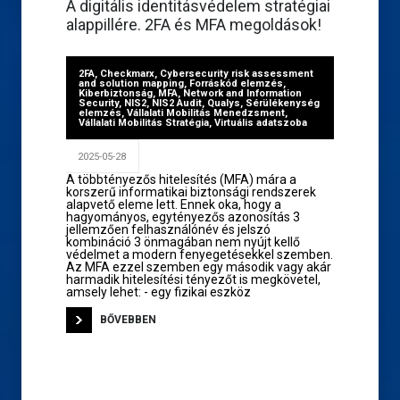
A digitális identitásvédelem stratégiai
alappillére. 2FA és MFA megoldások!
2FA
,
Checkmarx
,
Cybersecurity risk assessment
and solution mapping
,
Forráskód elemzés
,
Kiberbiztonság
,
MFA
,
Network and Information
Security
,
NIS2
,
NIS2 Audit
,
Qualys
,
Sérülékenység
elemzés
,
Vállalati Mobilitás Menedzsment
,
Vállalati Mobilitás Stratégia
,
Virtuális adatszoba
2025-05-28
A többtényezős hitelesítés (MFA) mára a
korszerű informatikai biztonsági rendszerek
alapvető eleme lett. Ennek oka, hogy a
hagyományos, egytényezős azonosítás 3
jellemzően felhasználónév és jelszó
kombináció 3 önmagában nem nyújt kellő
védelmet a modern fenyegetésekkel szemben.
Az MFA ezzel szemben egy második vagy akár
harmadik hitelesítési tényezőt is megkövetel,
amsely lehet: - egy fizikai eszköz
BŐVEBBEN