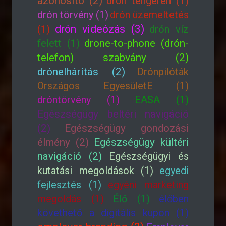
azonosító (2)
drón tengeren (1)
drón törvény (1)
drón üzemeltetés
drón videózás (3)
(1)
drón víz
felett (1)
drone-to-phone (drón-
telefon) szabvány (2)
drónelhárítás (2)
Drónpilóták
Országos EgyesületE (1)
dróntörvény (1)
EASA (1)
Egészségügy beltéri navigáció
(2)
Egészségügy gondozási
élmény (2)
Egészségügy kültéri
navigáció (2)
Egészségügyi és
kutatási megoldások (1)
egyedi
fejlesztés (1)
egyéni marketing
megoldás (1)
Élő (1)
élőben
követhető a digitális kupon (1)