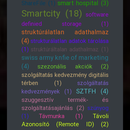
smart hospital (3)
ShareFile (1)
Smartcity (18)
software
definied storage (1)
struktúrálatlan adathalmaz
(4)
strukturálatlan adatok tárolása
(1)
struktúráltalan adathalmaz (1)
swiss army knfie of marketing
(4)
szezonális akciók (2)
szolgáltatás kedvezmény digitális
térben (1)
szolgáltatás
SZTFH (4)
kedvezmények (1)
szuggesztív termék- és
szolgáltatásajánlás (2)
szúnyog
(1)
Távmunka (1)
Távoli
Azonosító (Remote ID) (2)