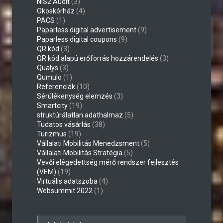
NIS2 Audit
(3)
Okoskórház
(4)
PACS
(1)
Paparless digital advertisement
(9)
Paparless digital coupons
(9)
QR kód
(3)
QR kód alapú erőforrás hozzárendelés
(3)
Qualys
(3)
Qumulo
(1)
Referenciák
(10)
Sérülékenység elemzés
(3)
Smartcity
(19)
struktúrálatlan adathalmaz
(5)
Tudatos vásárlás
(38)
Turizmus
(19)
Vállalati Mobilitás Menedzsment
(5)
Vállalati Mobilitás Stratégia
(5)
Vevői elégedettség mérő rendszer fejlesztés
(VEM)
(19)
Virtuális adatszoba
(4)
Websummit 2022
(1)