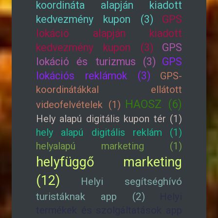
koordináta alapján kiadott
kedvezmény kupon (3)
GPS
lokáció alapján kiadott
kedvezmény kupon (3)
GPS
lokáció és turizmus (3)
GPS
lokációs reklámok (3)
GPS-
koordinátákkal ellátott
HAOSZ (6)
videofelvételek (1)
Hely alapú digitális kupon tér (1)
hely alapú digitális reklám (1)
helyalapú marketing (1)
helyfüggő marketing
(12)
Helyi segítséghívó
turistáknak app (2)
Helyi
termékek és szolgáltatások app