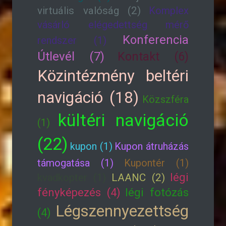
virtuális valóság (2)
Komplex
vásárló elégedettség mérő
Konferencia
rendszer (1)
Útlevél (7)
Kontakt (6)
Közintézmény beltéri
navigáció (18)
Közszféra
kültéri navigáció
(1)
(22)
kupon (1)
Kupon átruházás
támogatása (1)
Kupontér (1)
légi
kvadkopter (1)
LAANC (2)
fényképezés (4)
légi fotózás
Légszennyezettség
(4)