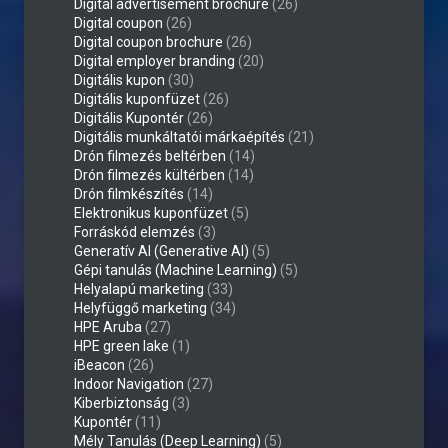
Digital advertisement brochure
(26)
Digital coupon
(26)
Digital coupon brochure
(26)
Digital employer branding
(20)
Digitális kupon
(30)
Digitális kuponfüzet
(26)
Digitális Kupontér
(26)
Digitális munkáltatói márkaépítés
(21)
Drón filmezés beltérben
(14)
Drón filmezés kültérben
(14)
Drón filmkészítés
(14)
Elektronikus kuponfüzet
(5)
Forráskód elemzés
(3)
Generatív AI (Generative AI)
(5)
Gépi tanulás (Machine Learning)
(5)
Helyalapú marketing
(33)
Helyfüggő marketing
(34)
HPE Aruba
(27)
HPE green lake
(1)
iBeacon
(26)
Indoor Navigation
(27)
Kiberbiztonság
(3)
Kupontér
(11)
Mély Tanulás (Deep Learning)
(5)