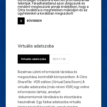
biztonságát továbbra is kiemelt prioritásunknak
tekintjük. Fáradhatatlanul azon dolgozunk és
mindent megteszünk annak érdekében, hogy a
Citrix továbbra is megfelelően működjön és az
ügyfeleinket a korábban megszokott
BŐVEBBEN
Virtuális adatszoba
Virtuális adatszoba
2015-11-30
Bizalmas üzleti információk tárolása és
megosztása, kontrollált környezetben. A Citrix
ShareFile -VDR edition (Virtual Data Room) A
virtuális adatszoba (más néven VDR) egy online
információs tárház, amelyet
dokumentumok tárolására és elosztására
használnak. Egy fizikai adatszoba virtuális