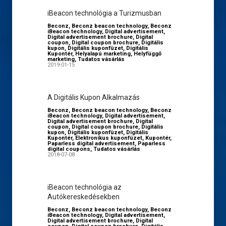
iBeacon technológia a Turizmusban
Beconz
,
Beconz beacon technology
,
Beconz
iBeacon technology
,
Digital advertisement
,
Digital advertisement brochure
,
Digital
coupon
,
Digital coupon brochure
,
Digitális
kupon
,
Digitális kuponfüzet
,
Digitális
Kupontér
,
Helyalapú marketing
,
Helyfüggő
marketing
,
Tudatos vásárlás
2019-01-15
A Digitális Kupon Alkalmazás
Beconz
,
Beconz beacon technology
,
Beconz
iBeacon technology
,
Digital advertisement
,
Digital advertisement brochure
,
Digital
coupon
,
Digital coupon brochure
,
Digitális
kupon
,
Digitális kuponfüzet
,
Digitális
Kupontér
,
Elektronikus kuponfüzet
,
Kupontér
,
Paparless digital advertisement
,
Paparless
digital coupons
,
Tudatos vásárlás
2018-07-08
iBeacon technológia az
Autókereskedésekben
Beconz
,
Beconz beacon technology
,
Beconz
iBeacon technology
,
Digital advertisement
,
Digital advertisement brochure
,
Digital