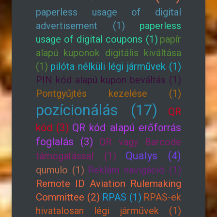
paperless usage of digital
advertisement (1)
paperless
usage of digital coupons (1)
papír
alapú kuponok digitális kiváltása
(1)
pilóta nélküli légi járművek (1)
PIN kód alapú kupon beváltás (1)
Pontgyűjtés kezelése (1)
pozícionálás (17)
QR
kód (3)
QR kód alapú erőforrás
foglalás (3)
QR vagy Barcode
Qualys (4)
támogatással (1)
qumulo (1)
Reklám navigáció (1)
Remote ID Aviation Rulemaking
Committee (2)
RPAS (1)
RPAS-ek
hivatalosan légi járművek (1)