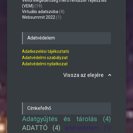
Vevői elégedettség mérő rendszer fejlesztés
(VEM)
(19)
Virtuális adatszoba
(4)
Websummit 2022
(1)
Adatvédelem
Adatkezelési tájékoztató
Adatvédelmi szabályzat
Adatvédelmi nyilatkozat
Vissza az elejére
Címkefelhő
Adatgyűjtés és tárolás (4)
ADATTÓ (4)
adatvédelem (1)