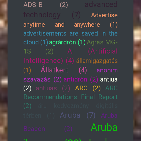
advanced
ADS-B (2)
technology (7)
Advertise
anytime and anywhere (1)
advertisements are saved in the
cloud (1)
agrárdrón (1)
Agras MG-
AI (Artificial
1S (2)
Intelligence) (4)
államigazgatás
Állatkert (4)
(1)
anonim
szavazás (2)
antidrón (2)
antiua
(2)
antiuas (2)
ARC (2)
ARC
Recommendations Final Report
(2)
áru kedvezmény digitális
Aruba (7)
térben (1)
Aruba
Aruba
Beacon (2)