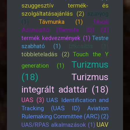
szuggesztív termék- és
szolgáltatásajánlás (2)
szúnyog
(1)
Távmunka (1)
Távoli
Azonosító (Remote ID) (2)
termék kedvezmények (1)
Testre
szabható (1)
titkosítás (1)
többleteladás (2)
Touch the Y
Turizmus
generation (1)
(18)
Turizmus
integrált adattár (18)
UAS (3)
UAS Identification and
Tracking (UAS ID) Aviation
Rulemaking Committee (ARC) (2)
UAV
UAS/RPAS alkalmazások (1)