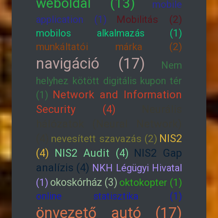
weboldal (13)
mobile
application (1)
Mobilitás (2)
mobilos alkalmazás (1)
munkáltatói márka (2)
navigáció (17)
Nem
helyhez kötött digitális kupon tér
Network and Information
(1)
Security (4)
Neurális
hálózatok (Neural Network)
(4)
NIS2
nevesített szavazás (2)
(4)
NIS2 Audit (4)
NIS2 Gap
analízis (4)
NKH Légügyi Hivatal
okoskórház (3)
(1)
oktokopter (1)
online statisztika (1)
önvezető autó (17)