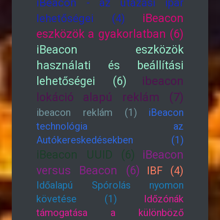
iBeacon - az utazási ipar
iBeacon
lehetőségei (4)
eszközök a gyakorlatban (6)
iBeacon eszközök
használati és beállítási
lehetőségei (6)
ibeacon
lokáció alapú reklám (7)
ibeacon reklám (1)
iBeacon
technológia az
Autókereskedésekben (1)
iBeacon UUID (6)
iBeacon
versus Beacon (6)
IBF (4)
Időalapú Spórolás nyomon
követése (1)
Időzónák
támogatása a különböző