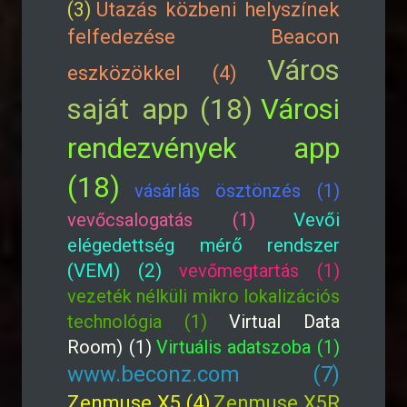
(3)
Utazás közbeni helyszínek
felfedezése Beacon
Város
eszközökkel (4)
saját app (18)
Városi
rendezvények app
(18)
vásárlás ösztönzés (1)
vevőcsalogatás (1)
Vevői
elégedettség mérő rendszer
(VEM) (2)
vevőmegtartás (1)
vezeték nélküli mikro lokalizációs
technológia (1)
Virtual Data
Room) (1)
Virtuális adatszoba (1)
www.beconz.com (7)
Zenmuse X5 (4)
Zenmuse X5R