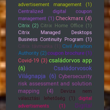
advertisement management (1)
Centralized digital coupon
Checkmarx (4)
management (1)
Citrix (2)
Citrix Home Office (1)
Citrix Managed Desktops
Business Continuity Program (1)
Citrix távmunka (1)
Civil Aviation
Authority (2)
coupon brochure (1)
családorvos app
Covid-19 (3)
(6)
Családorvosok
Világnapja (6)
Cybersecurity
risk assessment and solution
mapping (4)
Deviza nem
választási lehetőség (1)
digital
Digital
advertisments (1)