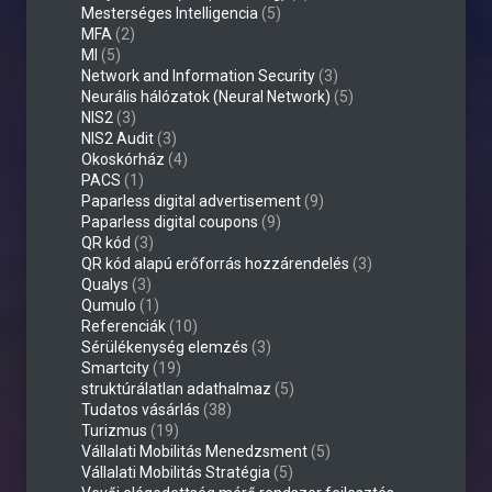
Mesterséges Intelligencia
(5)
MFA
(2)
MI
(5)
Network and Information Security
(3)
Neurális hálózatok (Neural Network)
(5)
NIS2
(3)
NIS2 Audit
(3)
Okoskórház
(4)
PACS
(1)
Paparless digital advertisement
(9)
Paparless digital coupons
(9)
QR kód
(3)
QR kód alapú erőforrás hozzárendelés
(3)
Qualys
(3)
Qumulo
(1)
Referenciák
(10)
Sérülékenység elemzés
(3)
Smartcity
(19)
struktúrálatlan adathalmaz
(5)
Tudatos vásárlás
(38)
Turizmus
(19)
Vállalati Mobilitás Menedzsment
(5)
Vállalati Mobilitás Stratégia
(5)