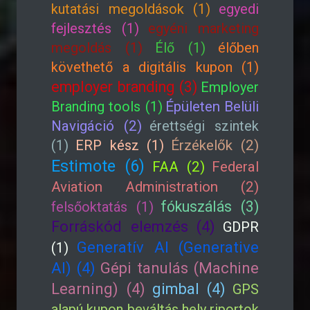
kutatási megoldások (1)
egyedi
fejlesztés (1)
egyéni marketing
megoldás (1)
Élő (1)
élőben
követhető a digitális kupon (1)
employer branding (3)
Employer
Branding tools (1)
Épületen Belüli
Navigáció (2)
érettségi szintek
(1)
ERP kész (1)
Érzékelők (2)
Estimote (6)
FAA (2)
Federal
Aviation Administration (2)
fókuszálás (3)
felsőoktatás (1)
Forráskód elemzés (4)
GDPR
Generatív AI (Generative
(1)
AI) (4)
Gépi tanulás (Machine
Learning) (4)
gimbal (4)
GPS
alapú kupon beváltás hely riportok