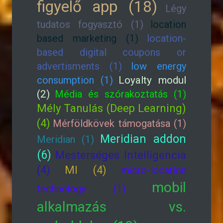
figyelő app (18)
Légy
tudatos fogyasztó (1)
location
based marketing (1)
location-
based digital coupons or
advertisments (1)
low energy
consumption (1)
Loyalty modul
(2)
Média és szórakoztatás (1)
Mély Tanulás (Deep Learning)
(4)
Mérföldkövek támogatása (1)
Meridian addon
Meridian (1)
(6)
Mesterséges Intelligencia
(4)
MI (4)
micro-location
mobil
technology (1)
alkalmazás vs.