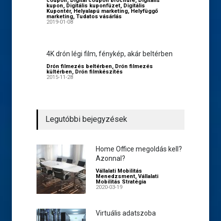
coupon
,
Digital coupon brochure
,
Digitális
kupon
,
Digitális kuponfüzet
,
Digitális
Kupontér
,
Helyalapú marketing
,
Helyfüggő
marketing
,
Tudatos vásárlás
2019-01-08
4K drón légi film, fénykép, akár beltérben
Drón filmezés beltérben
,
Drón filmezés
kültérben
,
Drón filmkészítés
2015-11-28
Legutóbbi bejegyzések
Home Office megoldás kell?
Azonnal?
Vállalati Mobilitás
Menedzsment
,
Vállalati
Mobilitás Stratégia
2020-03-19
Virtuális adatszoba