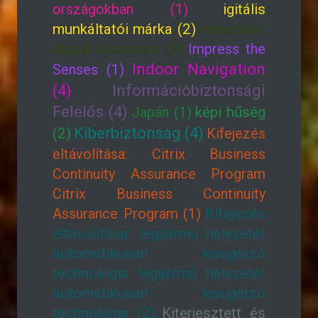
országokban (1)
igitális
munkáltatói márka (2)
immediate
digital discounts (1)
Impress the
Indoor Navigation
Senses (1)
(4)
Információbiztonsági
Felelős (4)
Japán (1)
képi hűség
Kiberbiztonság (4)
(2)
Kifejezés
eltávolítása: Citrix Business
Continuity Assurance Program
Citrix Business Continuity
Assurance Program (1)
Kifejezés
eltávolítása: légijármű helyzetét
automatikusan lesugárzó
technológia légijármű helyzetét
automatikusan lesugárzó
technológia (2)
Kiterjesztett és