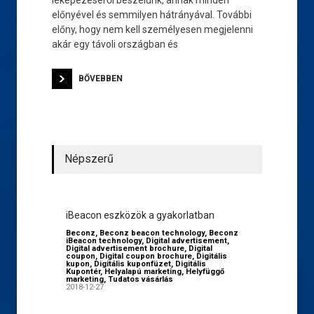
leképezéséről beszélünk, annak minden
előnyével és semmilyen hátrányával. További
előny, hogy nem kell személyesen megjelenni
akár egy távoli országban és
BŐVEBBEN
Népszerű
iBeacon eszközök a gyakorlatban
Beconz
,
Beconz beacon technology
,
Beconz
iBeacon technology
,
Digital advertisement
,
Digital advertisement brochure
,
Digital
coupon
,
Digital coupon brochure
,
Digitális
kupon
,
Digitális kuponfüzet
,
Digitális
Kupontér
,
Helyalapú marketing
,
Helyfüggő
marketing
,
Tudatos vásárlás
2018-12-27