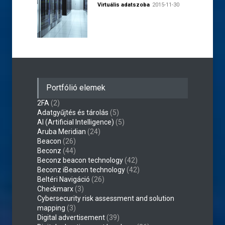
Virtuális adatszoba
2015-11-30
Portfólió elemek
2FA
(2)
Adatgyűjtés és tárolás
(5)
AI (Artificial Intelligence)
(5)
Aruba Meridian
(24)
Beacon
(26)
Beconz
(44)
Beconz beacon technology
(42)
Beconz iBeacon technology
(42)
Beltéri Navigáció
(26)
Checkmarx
(3)
Cybersecurity risk assessment and solution
mapping
(3)
Digital advertisement
(39)