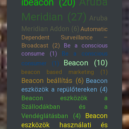
Aruba
ibeacon (20)
Meridian (27)
Aruba
Meridian Addon (6)
Automatic
Dependent Surveillance –
Broadcast (2)
Be a conscious
consume (1)
Be a conscious
Beacon (10)
consumer (1)
beacon based marketing (1)
Beacon beállítás (6)
Beacon
eszközök a repülőtereken (4)
Beacon eszközök a
Szállodákban és a
Beacon
Vendéglátásban (4)
eszközök használati és