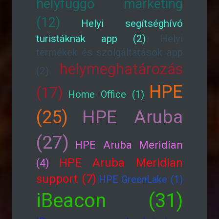
helyfüggő marketing
(12)
Helyi segítséghívó
turistáknak app (2)
Helyi
termékek és szolgáltatások app
helymeghatározás
(2)
HPE
(17)
Home Office (1)
HPE Aruba
(25)
(27)
HPE Aruba Meridian
HPE Aruba Meridian
(4)
support (7)
HPE GreenLake (1)
iBeacon (31)