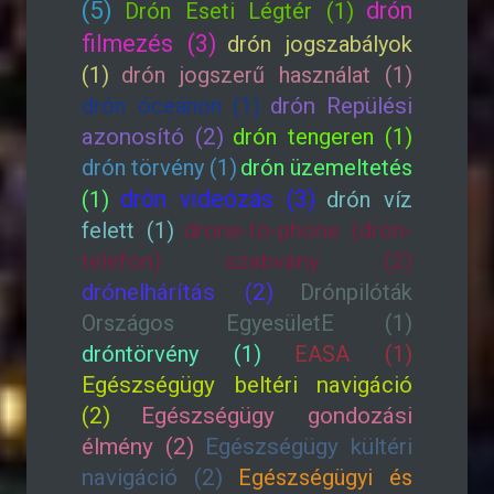
(5)
drón
Drón Eseti Légtér (1)
filmezés (3)
drón jogszabályok
(1)
drón jogszerű használat (1)
drón óceánon (1)
drón Repülési
azonosító (2)
drón tengeren (1)
drón törvény (1)
drón üzemeltetés
drón videózás (3)
(1)
drón víz
felett (1)
drone-to-phone (drón-
telefon) szabvány (2)
drónelhárítás (2)
Drónpilóták
Országos EgyesületE (1)
dróntörvény (1)
EASA (1)
Egészségügy beltéri navigáció
(2)
Egészségügy gondozási
élmény (2)
Egészségügy kültéri
navigáció (2)
Egészségügyi és