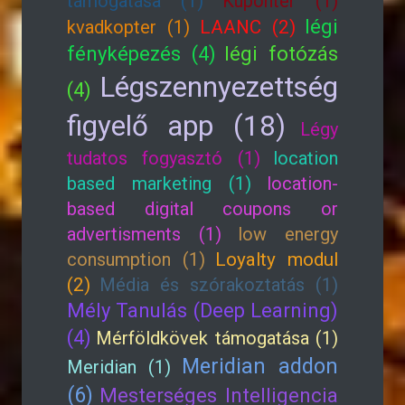
támogatása (1)
Kupontér (1)
légi
kvadkopter (1)
LAANC (2)
fényképezés (4)
légi fotózás
Légszennyezettség
(4)
figyelő app (18)
Légy
tudatos fogyasztó (1)
location
based marketing (1)
location-
based digital coupons or
advertisments (1)
low energy
consumption (1)
Loyalty modul
(2)
Média és szórakoztatás (1)
Mély Tanulás (Deep Learning)
(4)
Mérföldkövek támogatása (1)
Meridian addon
Meridian (1)
(6)
Mesterséges Intelligencia