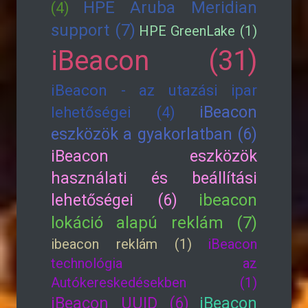
HPE Aruba Meridian
(4)
support (7)
HPE GreenLake (1)
iBeacon (31)
iBeacon - az utazási ipar
iBeacon
lehetőségei (4)
eszközök a gyakorlatban (6)
iBeacon eszközök
használati és beállítási
lehetőségei (6)
ibeacon
lokáció alapú reklám (7)
ibeacon reklám (1)
iBeacon
technológia az
Autókereskedésekben (1)
iBeacon UUID (6)
iBeacon