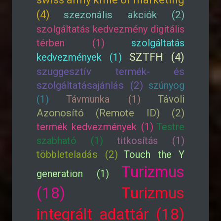
(4)
szezonális akciók (2)
szolgáltatás kedvezmény digitális
térben (1)
szolgáltatás
SZTFH (4)
kedvezmények (1)
szuggesztív termék- és
szolgáltatásajánlás (2)
szúnyog
(1)
Távmunka (1)
Távoli
Azonosító (Remote ID) (2)
termék kedvezmények (1)
Testre
szabható (1)
titkosítás (1)
többleteladás (2)
Touch the Y
Turizmus
generation (1)
(18)
Turizmus
integrált adattár (18)