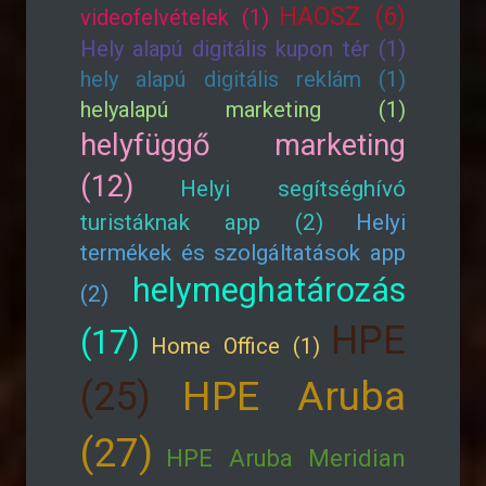
HAOSZ (6)
videofelvételek (1)
Hely alapú digitális kupon tér (1)
hely alapú digitális reklám (1)
helyalapú marketing (1)
helyfüggő marketing
(12)
Helyi segítséghívó
turistáknak app (2)
Helyi
termékek és szolgáltatások app
helymeghatározás
(2)
HPE
(17)
Home Office (1)
HPE Aruba
(25)
(27)
HPE Aruba Meridian