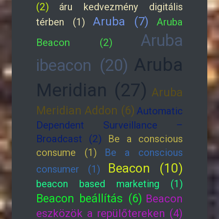
(2)
áru kedvezmény digitális
Aruba (7)
térben (1)
Aruba
Aruba
Beacon (2)
Aruba
ibeacon (20)
Meridian (27)
Aruba
Meridian Addon (6)
Automatic
Dependent Surveillance –
Broadcast (2)
Be a conscious
consume (1)
Be a conscious
Beacon (10)
consumer (1)
beacon based marketing (1)
Beacon beállítás (6)
Beacon
eszközök a repülőtereken (4)