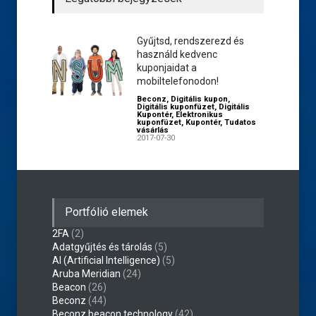
Gyűjtsd, rendszerezd és
használd kedvenc
kuponjaidat a
mobiltelefonodon!
Beconz
,
Digitális kupon
,
Digitális kuponfüzet
,
Digitális
Kupontér
,
Elektronikus
kuponfüzet
,
Kupontér
,
Tudatos
vásárlás
2017-07-30
Portfólió elemek
2FA
(2)
Adatgyűjtés és tárolás
(5)
AI (Artificial Intelligence)
(5)
Aruba Meridian
(24)
Beacon
(26)
Beconz
(44)
Beconz beacon technology
(42)