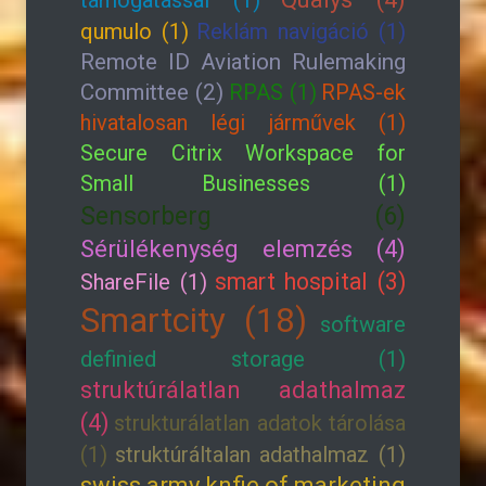
támogatással (1)
qumulo (1)
Reklám navigáció (1)
Remote ID Aviation Rulemaking
Committee (2)
RPAS (1)
RPAS-ek
hivatalosan légi járművek (1)
Secure Citrix Workspace for
Small Businesses (1)
Sensorberg (6)
Sérülékenység elemzés (4)
smart hospital (3)
ShareFile (1)
Smartcity (18)
software
definied storage (1)
struktúrálatlan adathalmaz
(4)
strukturálatlan adatok tárolása
(1)
struktúráltalan adathalmaz (1)
swiss army knfie of marketing