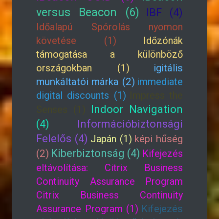
versus Beacon (6)
IBF (4)
Időalapú Spórolás nyomon
követése (1)
Időzónák
támogatása a különböző
országokban (1)
igitális
munkáltatói márka (2)
immediate
digital discounts (1)
Impress the
Indoor Navigation
Senses (1)
(4)
Információbiztonsági
Felelős (4)
Japán (1)
képi hűség
Kiberbiztonság (4)
(2)
Kifejezés
eltávolítása: Citrix Business
Continuity Assurance Program
Citrix Business Continuity
Assurance Program (1)
Kifejezés