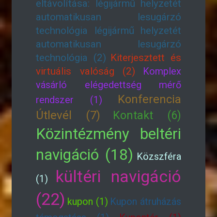
eltávolítása: légijármű helyzetét
automatikusan lesugárzó
technológia légijármű helyzetét
automatikusan lesugárzó
technológia (2)
Kiterjesztett és
virtuális valóság (2)
Komplex
vásárló elégedettség mérő
Konferencia
rendszer (1)
Útlevél (7)
Kontakt (6)
Közintézmény beltéri
navigáció (18)
Közszféra
kültéri navigáció
(1)
(22)
kupon (1)
Kupon átruházás