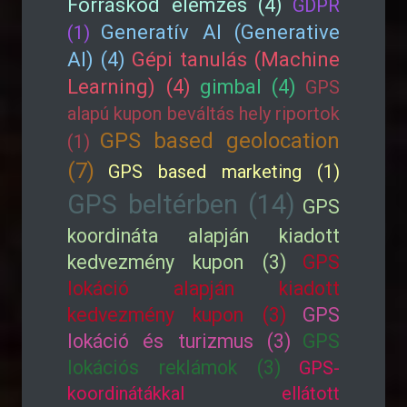
Forráskód elemzés (4)
GDPR
Generatív AI (Generative
(1)
AI) (4)
Gépi tanulás (Machine
Learning) (4)
gimbal (4)
GPS
alapú kupon beváltás hely riportok
GPS based geolocation
(1)
(7)
GPS based marketing (1)
GPS beltérben (14)
GPS
koordináta alapján kiadott
kedvezmény kupon (3)
GPS
lokáció alapján kiadott
kedvezmény kupon (3)
GPS
lokáció és turizmus (3)
GPS
lokációs reklámok (3)
GPS-
koordinátákkal ellátott