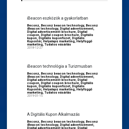
iBeacon eszközök a gyakorlatban
Beconz
,
Beconz beacon technology
,
Beconz
iBeacon technology
,
Digital advertisement
,
Digital advertisement brochure
,
Digital
coupon
,
Digital coupon brochure
,
Digitális
kupon
,
Digitális kuponfüzet
,
Digitális
Kupontér
,
Helyalapú marketing
,
Helyfüggő
marketing
,
Tudatos vásárlás
2018-12-27
iBeacon technológia a Turizmusban
Beconz
,
Beconz beacon technology
,
Beconz
iBeacon technology
,
Digital advertisement
,
Digital advertisement brochure
,
Digital
coupon
,
Digital coupon brochure
,
Digitális
kupon
,
Digitális kuponfüzet
,
Digitális
Kupontér
,
Helyalapú marketing
,
Helyfüggő
marketing
,
Tudatos vásárlás
2019-01-15
A Digitális Kupon Alkalmazás
Beconz
,
Beconz beacon technology
,
Beconz
iBeacon technology
,
Digital advertisement
,
Digital advertisement brochure
,
Digital