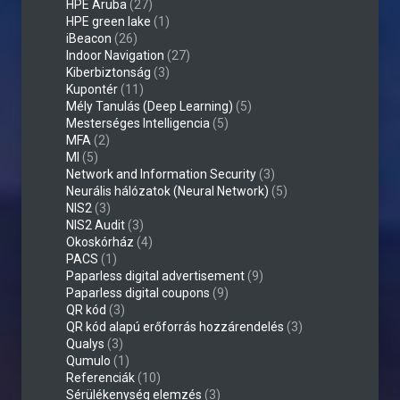
HPE Aruba
(27)
HPE green lake
(1)
iBeacon
(26)
Indoor Navigation
(27)
Kiberbiztonság
(3)
Kupontér
(11)
Mély Tanulás (Deep Learning)
(5)
Mesterséges Intelligencia
(5)
MFA
(2)
MI
(5)
Network and Information Security
(3)
Neurális hálózatok (Neural Network)
(5)
NIS2
(3)
NIS2 Audit
(3)
Okoskórház
(4)
PACS
(1)
Paparless digital advertisement
(9)
Paparless digital coupons
(9)
QR kód
(3)
QR kód alapú erőforrás hozzárendelés
(3)
Qualys
(3)
Qumulo
(1)
Referenciák
(10)
Sérülékenység elemzés
(3)