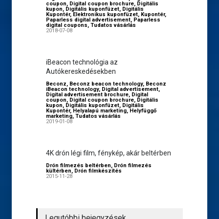
coupon
,
Digital coupon brochure
,
Digitális
kupon
,
Digitális kuponfüzet
,
Digitális
Kupontér
,
Elektronikus kuponfüzet
,
Kupontér
,
Paparless digital advertisement
,
Paparless
digital coupons
,
Tudatos vásárlás
2018-07-08
iBeacon technológia az
Autókereskedésekben
Beconz
,
Beconz beacon technology
,
Beconz
iBeacon technology
,
Digital advertisement
,
Digital advertisement brochure
,
Digital
coupon
,
Digital coupon brochure
,
Digitális
kupon
,
Digitális kuponfüzet
,
Digitális
Kupontér
,
Helyalapú marketing
,
Helyfüggő
marketing
,
Tudatos vásárlás
2019-01-08
4K drón légi film, fénykép, akár beltérben
Drón filmezés beltérben
,
Drón filmezés
kültérben
,
Drón filmkészítés
2015-11-28
Legutóbbi bejegyzések