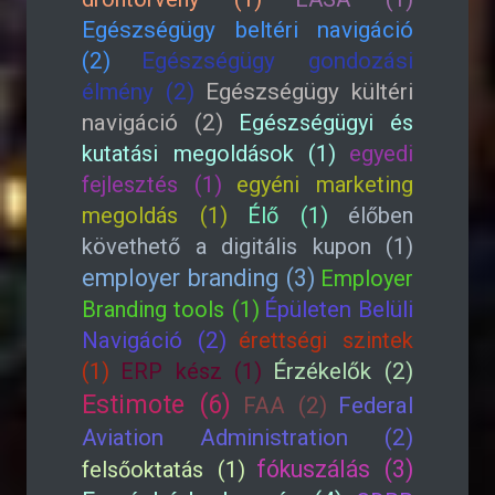
Egészségügy beltéri navigáció
(2)
Egészségügy gondozási
élmény (2)
Egészségügy kültéri
navigáció (2)
Egészségügyi és
kutatási megoldások (1)
egyedi
fejlesztés (1)
egyéni marketing
megoldás (1)
Élő (1)
élőben
követhető a digitális kupon (1)
employer branding (3)
Employer
Branding tools (1)
Épületen Belüli
Navigáció (2)
érettségi szintek
(1)
ERP kész (1)
Érzékelők (2)
Estimote (6)
FAA (2)
Federal
Aviation Administration (2)
fókuszálás (3)
felsőoktatás (1)