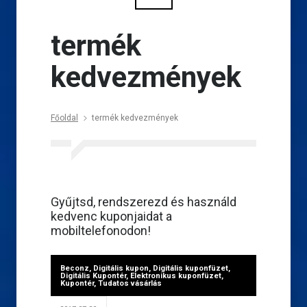
termék
kedvezmények
Főoldal
termék kedvezmények
Gyűjtsd, rendszerezd és használd
kedvenc kuponjaidat a
mobiltelefonodon!
Beconz
,
Digitális kupon
,
Digitális kuponfüzet
,
Digitális Kupontér
,
Elektronikus kuponfüzet
,
Kupontér
,
Tudatos vásárlás