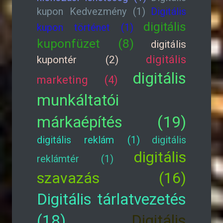
kupon Kedvezmény (1)
Digitális
digitális
kupon történet (1)
kuponfüzet (8)
digitális
digitális
kupontér (2)
digitális
marketing (4)
munkáltatói
márkaépítés (19)
digitális reklám (1)
digitális
digitális
reklámtér (1)
szavazás (16)
Digitális tárlatvezetés
(18)
Digitális