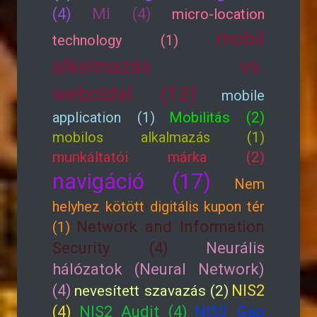
(4)
MI (4)
micro-location
mobil
technology (1)
alkalmazás vs.
weboldal (13)
mobile
application (1)
Mobilitás (2)
mobilos alkalmazás (1)
munkáltatói márka (2)
navigáció (17)
Nem
helyhez kötött digitális kupon tér
Network and Information
(1)
Security (4)
Neurális
hálózatok (Neural Network)
(4)
NIS2
nevesített szavazás (2)
(4)
NIS2 Audit (4)
NIS2 Gap