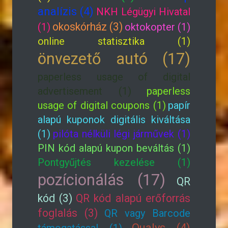
analízis (4)
NKH Légügyi Hivatal
okoskórház (3)
(1)
oktokopter (1)
online statisztika (1)
önvezető autó (17)
paperless usage of digital
advertisement (1)
paperless
usage of digital coupons (1)
papír
alapú kuponok digitális kiváltása
(1)
pilóta nélküli légi járművek (1)
PIN kód alapú kupon beváltás (1)
Pontgyűjtés kezelése (1)
pozícionálás (17)
QR
kód (3)
QR kód alapú erőforrás
foglalás (3)
QR vagy Barcode
Qualys (4)