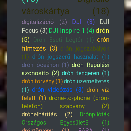
városkártya (18)
DJI (3)
DJI
digitalizáció (2)
drón
Focus (3)
DJI Inspire 1 (4)
(5)
drón
Drón Eseti Légtér (1)
filmezés (3)
drón jogszabályok
(1)
drón jogszerű használat (1)
drón óceánon (1)
drón Repülési
azonosító (2)
drón tengeren (1)
drón törvény (1)
drón üzemeltetés
drón videózás (3)
(1)
drón víz
felett (1)
drone-to-phone (drón-
telefon) szabvány (2)
drónelhárítás (2)
Drónpilóták
Országos EgyesületE (1)
dróntörvény (1)
EASA (1)