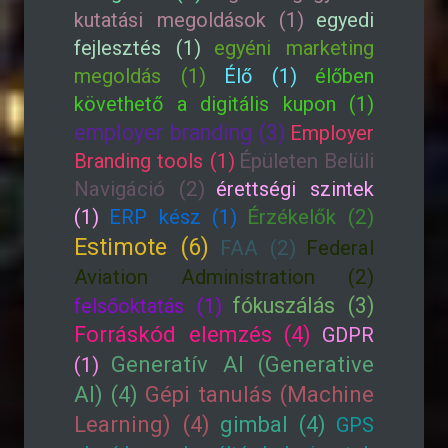
kutatási megoldások (1)
egyedi
fejlesztés (1)
egyéni marketing
megoldás (1)
Élő (1)
élőben
követhető a digitális kupon (1)
employer branding (3)
Employer
Branding tools (1)
Épületen Belüli
Navigáció (2)
érettségi szintek
(1)
ERP kész (1)
Érzékelők (2)
Estimote (6)
FAA (2)
Federal
Aviation Administration (2)
fókuszálás (3)
felsőoktatás (1)
Forráskód elemzés (4)
GDPR
Generatív AI (Generative
(1)
AI) (4)
Gépi tanulás (Machine
Learning) (4)
gimbal (4)
GPS