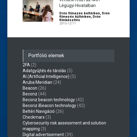
Légügyi Hivatalban
Drón filmezés beltérben
,
Drón
filmezés kültérben
,
Drón
filmkészítés
2015-12-11
Portfólió elemek
2FA
(2)
Adatgyűjtés és tárolás
(5)
AI (Artificial Intelligence)
(5)
Aruba Meridian
(24)
Beacon
(26)
Beconz
(44)
Beconz beacon technology
(42)
Beconz iBeacon technology
(42)
Beltéri Navigáció
(26)
Checkmarx
(3)
Cybersecurity risk assessment and solution
mapping
(3)
Digital advertisement
(39)