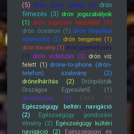
(5)
drón
Drón Eseti Légtér (1)
filmezés (3)
drón jogszabályok
(1)
drón jogszerű használat (1)
drón óceánon (1)
drón Repülési
azonosító (2)
drón tengeren (1)
drón törvény (1)
drón üzemeltetés
drón videózás (3)
(1)
drón víz
felett (1)
drone-to-phone (drón-
telefon) szabvány (2)
drónelhárítás (2)
Drónpilóták
Országos EgyesületE (1)
dróntörvény (1)
EASA (1)
Egészségügy beltéri navigáció
(2)
Egészségügy gondozási
élmény (2)
Egészségügy kültéri
navigáció (2)
Egészségügyi és