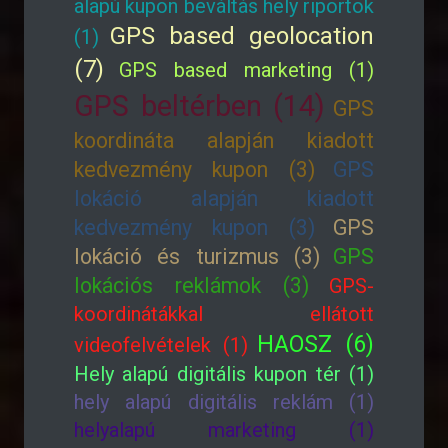
alapú kupon beváltás hely riportok
GPS based geolocation
(1)
(7)
GPS based marketing (1)
GPS beltérben (14)
GPS
koordináta alapján kiadott
kedvezmény kupon (3)
GPS
lokáció alapján kiadott
kedvezmény kupon (3)
GPS
lokáció és turizmus (3)
GPS
lokációs reklámok (3)
GPS-
koordinátákkal ellátott
HAOSZ (6)
videofelvételek (1)
Hely alapú digitális kupon tér (1)
hely alapú digitális reklám (1)
helyalapú marketing (1)