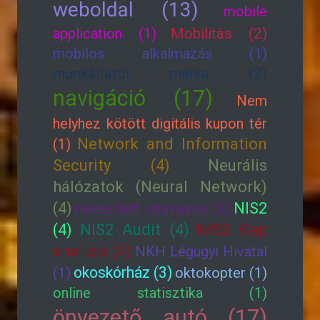
weboldal (13)
mobile
application (1)
Mobilitás (2)
mobilos alkalmazás (1)
munkáltatói márka (2)
navigáció (17)
Nem
helyhez kötött digitális kupon tér
Network and Information
(1)
Security (4)
Neurális
hálózatok (Neural Network)
(4)
NIS2
nevesített szavazás (2)
(4)
NIS2 Audit (4)
NIS2 Gap
analízis (4)
NKH Légügyi Hivatal
okoskórház (3)
(1)
oktokopter (1)
online statisztika (1)
önvezető autó (17)