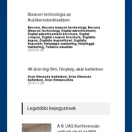
iBeacon technológia az
Autókereskedésekben
Beconz
,
Beconz beacon technology
,
Beconz
iBeacon technology
,
Digital advertisement
,
Digital advertisement brochure
,
Digital
coupon
,
Digital coupon brochure
,
Digitális
kupon
,
Digitális kuponfüzet
,
Digitális
Kupontér
,
Helyalapú marketing
,
Helyfüggő
marketing
,
Tudatos vásárlás
2019-01-08
4K drón légi film, fénykép, akár beltérben
Drón filmezés beltérben
,
Drón filmezés
kültérben
,
Drón filmkészítés
2015-11-28
Legutóbbi bejegyzések
A III. UAS Konferencián
vettünk részt az NKH