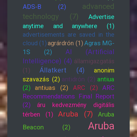
advanced
ADS-B (2)
technology (7)
Advertise
anytime and anywhere (1)
advertisements are saved in the
cloud (1)
agrárdrón (1)
Agras MG-
AI (Artificial
1S (2)
Intelligence) (4)
államigazgatás
Állatkert (4)
(1)
anonim
szavazás (2)
antidrón (2)
antiua
(2)
antiuas (2)
ARC (2)
ARC
Recommendations Final Report
(2)
áru kedvezmény digitális
Aruba (7)
térben (1)
Aruba
Aruba
Beacon (2)