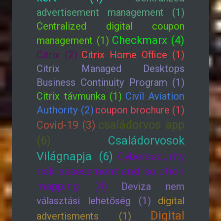
advertisement management (1)
Centralized digital coupon
Checkmarx (4)
management (1)
Citrix (2)
Citrix Home Office (1)
Citrix Managed Desktops
Business Continuity Program (1)
Citrix távmunka (1)
Civil Aviation
Authority (2)
coupon brochure (1)
családorvos app
Covid-19 (3)
(6)
Családorvosok
Világnapja (6)
Cybersecurity
risk assessment and solution
mapping (4)
Deviza nem
választási lehetőség (1)
digital
Digital
advertisments (1)