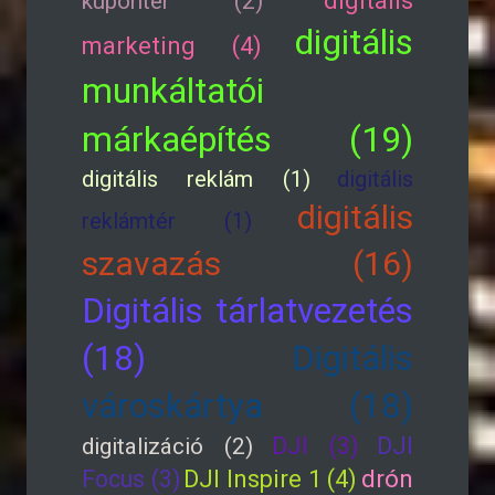
digitális
kupontér (2)
digitális
marketing (4)
munkáltatói
márkaépítés (19)
digitális reklám (1)
digitális
digitális
reklámtér (1)
szavazás (16)
Digitális tárlatvezetés
(18)
Digitális
városkártya (18)
DJI (3)
DJI
digitalizáció (2)
drón
Focus (3)
DJI Inspire 1 (4)