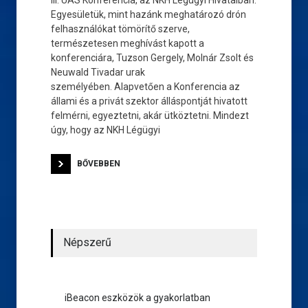
III. UAS Konferencia, az NKH Légügyi Hivatalban.
Egyesületük, mint hazánk meghatározó drón
felhasználókat tömörítő szerve,
természetesen meghívást kapott a
konferenciára, Tuzson Gergely, Molnár Zsolt és
Neuwald Tivadar urak
személyében. Alapvetően a Konferencia az
állami és a privát szektor álláspontját hivatott
felmérni, egyeztetni, akár ütköztetni. Mindezt
úgy, hogy az NKH Légügyi
BŐVEBBEN
Népszerű
iBeacon eszközök a gyakorlatban