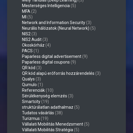
Mély Tanulás (Deep Learning)
(5)
Mesterséges Intelligencia
(5)
MFA
(2)
MI
(5)
Network and Information Security
(3)
Neurális hálózatok (Neural Network)
(5)
NIS2
(3)
NIS2 Audit
(3)
Okoskórház
(4)
PACS
(1)
Paparless digital advertisement
(9)
Paparless digital coupons
(9)
QR kód
(3)
QR kód alapú erőforrás hozzárendelés
(3)
Qualys
(3)
Qumulo
(1)
Referenciák
(10)
Sérülékenység elemzés
(3)
Smartcity
(19)
struktúrálatlan adathalmaz
(5)
Tudatos vásárlás
(38)
Turizmus
(19)
Vállalati Mobilitás Menedzsment
(5)
Vállalati Mobilitás Stratégia
(5)