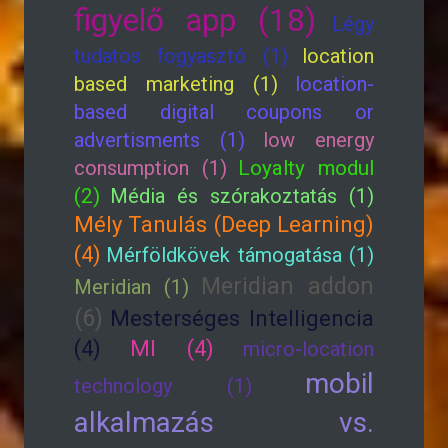
figyelő app (18)
Légy
tudatos fogyasztó (1)
location
based marketing (1)
location-
based digital coupons or
advertisments (1)
low energy
consumption (1)
Loyalty modul
(2)
Média és szórakoztatás (1)
Mély Tanulás (Deep Learning)
(4)
Mérföldkövek támogatása (1)
Meridian addon
Meridian (1)
(6)
Mesterséges Intelligencia
(4)
MI (4)
micro-location
mobil
technology (1)
alkalmazás vs.