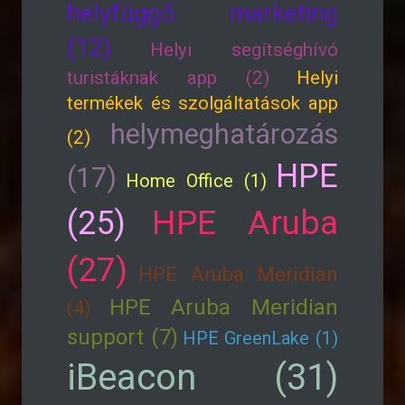
helyfüggő marketing
(12)
Helyi segítséghívó
turistáknak app (2)
Helyi
termékek és szolgáltatások app
helymeghatározás
(2)
HPE
(17)
Home Office (1)
HPE Aruba
(25)
(27)
HPE Aruba Meridian
HPE Aruba Meridian
(4)
support (7)
HPE GreenLake (1)
iBeacon (31)