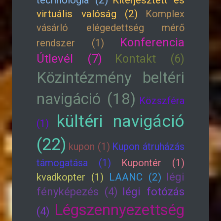
technológia (2)
Kiterjesztett és
virtuális valóság (2)
Komplex
vásárló elégedettség mérő
Konferencia
rendszer (1)
Útlevél (7)
Kontakt (6)
Közintézmény beltéri
navigáció (18)
Közszféra
kültéri navigáció
(1)
(22)
kupon (1)
Kupon átruházás
támogatása (1)
Kupontér (1)
légi
kvadkopter (1)
LAANC (2)
fényképezés (4)
légi fotózás
Légszennyezettség
(4)