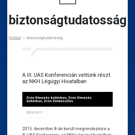
biztonságtudatosság
Főoldal
biztonságtudatosság
A III. UAS Konferencián vettünk részt
az NKH Légügyi Hivatalban
Drón filmezés beltérben
,
Drón filmezés
kültérben
,
Drón filmkészítés
2015-12-11
2015. december 8-án került megrendezésre a