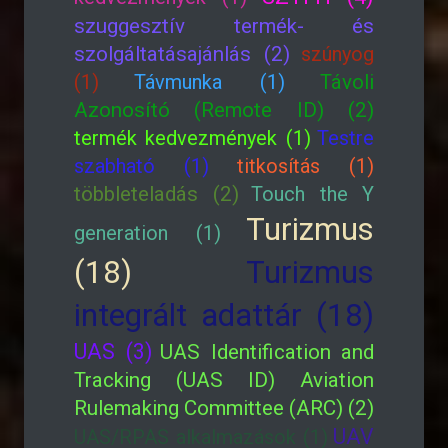
szuggesztív termék- és
szolgáltatásajánlás (2)
szúnyog
(1)
Távmunka (1)
Távoli
Azonosító (Remote ID) (2)
termék kedvezmények (1)
Testre
szabható (1)
titkosítás (1)
többleteladás (2)
Touch the Y
Turizmus
generation (1)
(18)
Turizmus
integrált adattár (18)
UAS (3)
UAS Identification and
Tracking (UAS ID) Aviation
Rulemaking Committee (ARC) (2)
UAV
UAS/RPAS alkalmazások (1)