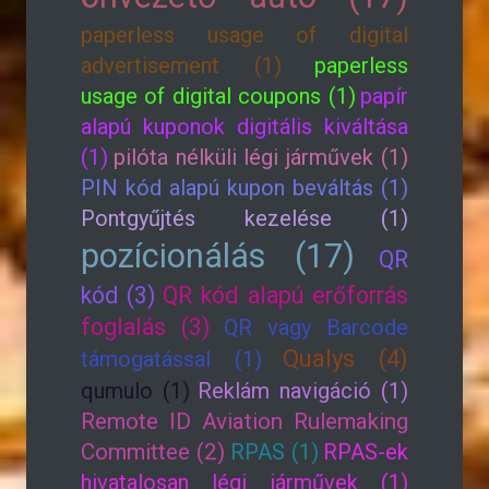
paperless usage of digital
advertisement (1)
paperless
usage of digital coupons (1)
papír
alapú kuponok digitális kiváltása
(1)
pilóta nélküli légi járművek (1)
PIN kód alapú kupon beváltás (1)
Pontgyűjtés kezelése (1)
pozícionálás (17)
QR
kód (3)
QR kód alapú erőforrás
foglalás (3)
QR vagy Barcode
Qualys (4)
támogatással (1)
qumulo (1)
Reklám navigáció (1)
Remote ID Aviation Rulemaking
Committee (2)
RPAS (1)
RPAS-ek
hivatalosan légi járművek (1)