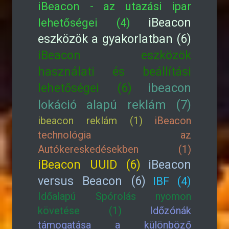
iBeacon - az utazási ipar
iBeacon
lehetőségei (4)
eszközök a gyakorlatban (6)
iBeacon eszközök
használati és beállítási
lehetőségei (6)
ibeacon
lokáció alapú reklám (7)
ibeacon reklám (1)
iBeacon
technológia az
Autókereskedésekben (1)
iBeacon UUID (6)
iBeacon
versus Beacon (6)
IBF (4)
Időalapú Spórolás nyomon
követése (1)
Időzónák
támogatása a különböző