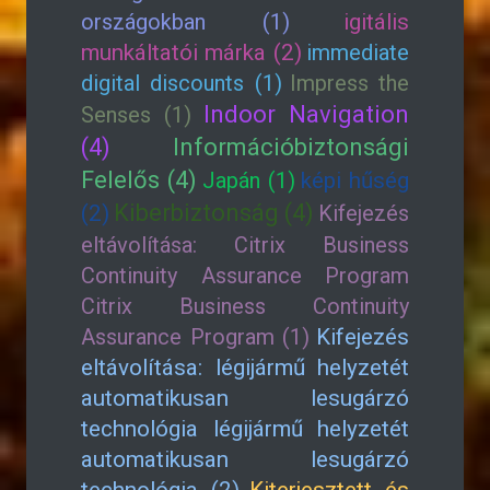
országokban (1)
igitális
munkáltatói márka (2)
immediate
digital discounts (1)
Impress the
Indoor Navigation
Senses (1)
(4)
Információbiztonsági
Felelős (4)
Japán (1)
képi hűség
Kiberbiztonság (4)
(2)
Kifejezés
eltávolítása: Citrix Business
Continuity Assurance Program
Citrix Business Continuity
Assurance Program (1)
Kifejezés
eltávolítása: légijármű helyzetét
automatikusan lesugárzó
technológia légijármű helyzetét
automatikusan lesugárzó