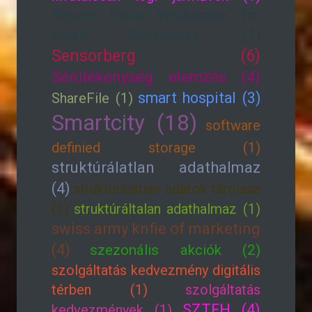
Secure Citrix Workspace for
Small Businesses (1)
Sensorberg (6)
Sérülékenység elemzés (4)
smart hospital (3)
ShareFile (1)
Smartcity (18)
software
definied storage (1)
struktúrálatlan adathalmaz
(4)
strukturálatlan adatok tárolása
(1)
struktúráltalan adathalmaz (1)
swiss army knfie of marketing
(4)
szezonális akciók (2)
szolgáltatás kedvezmény digitális
térben (1)
szolgáltatás
SZTFH (4)
kedvezmények (1)