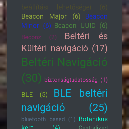
beállítási lehetőségei (6)
Beacon Major (6)
Beacon
Minor (6)
Beacon UUID (6)
Beltéri és
Beconz (2)
Kültéri navigáció (17)
Beltéri Navigáció
(30)
biztonságtudatosság (1)
BLE beltéri
BLE (5)
navigáció (25)
Botanikus
bluetooth based (1)
kert (4)
Centralized