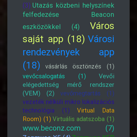
(3)
Utazás közbeni helyszínek
felfedezése Beacon
Város
eszközökkel (4)
saját app (18)
Városi
rendezvények app
(18)
vásárlás ösztönzés (1)
vevőcsalogatás (1)
Vevői
elégedettség mérő rendszer
(VEM) (2)
vevőmegtartás (1)
vezeték nélküli mikro lokalizációs
technológia (1)
Virtual Data
Room) (1)
Virtuális adatszoba (1)
www.beconz.com (7)