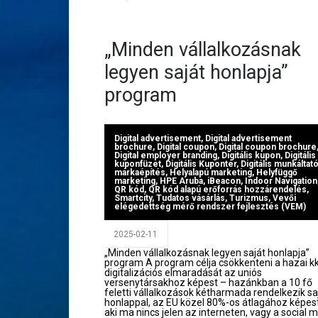
„Minden vállalkozásnak
legyen saját honlapja”
program
Digital advertisement
,
Digital advertisement
brochure
,
Digital coupon
,
Digital coupon brochure
Digital employer branding
,
Digitális kupon
,
Digitális
kuponfüzet
,
Digitális Kupontér
,
Digitális munkáltató
márkaépítés
,
Helyalapú marketing
,
Helyfüggő
marketing
,
HPE Aruba
,
iBeacon
,
Indoor Navigation
QR kód
,
QR kód alapú erőforrás hozzárendelés
,
Smartcity
,
Tudatos vásárlás
,
Turizmus
,
Vevői
elégedettség mérő rendszer fejlesztés (VEM)
2025-02-11
„Minden vállalkozásnak legyen saját honlapja”
program A program célja csökkenteni a hazai k
digitalizációs elmaradását az uniós
versenytársakhoz képest – hazánkban a 10 fő
feletti vállalkozások kétharmada rendelkezik sa
honlappal, az EU közel 80%-os átlagához képes
aki ma nincs jelen az interneten, vagy a social 