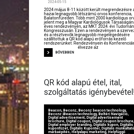
2024-05-15
2024 május 8-11 között került megrendezésre 
hazai legnagyobb létszámú orvos konferencia,
Balatonfüreden. Több mint 2000 kardiológus or
jelent meg a Magyar Kardiológusok Társaságán
éves rendezvényén, az MKT 2024. évi Tudomá
Kongresszusán. Ezen a rendezvényen a szerve
és a résztvevők legnagyobb megelégedésére
szállítottuk a QR kód alapú erőforrás kezelő
rendszerünket. Rendezvényein és Konferenciái
élvezze az
BŐVEBBEN
QR kód alapú étel, ital,
szolgáltatás igénybevétel
Beacon
,
Beconz
,
Beconz beacon technology
,
Beconz iBeacon technology
,
Beltéri Navigáció
,
Digital advertisement
,
Digital advertisement
brochure
,
Digital coupon
,
Digital coupon brochure
Digital employer branding
,
Digitális kupon
,
Digitális
kuponfüzet
,
Digitális Kupontér
,
Digitális munkáltató
márkaépítés
,
Helyalapú marketing
,
Helyfüggő