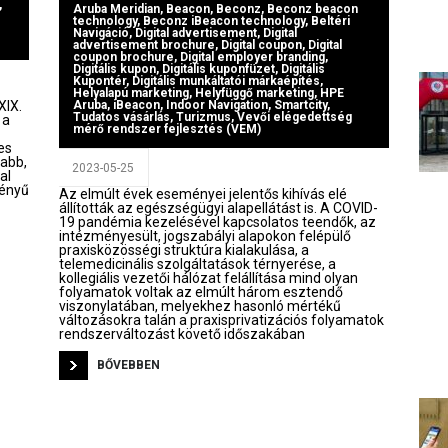
,
Aruba Meridian
,
Beacon
,
Beconz
,
Beconz beacon
technology
,
Beconz iBeacon technology
,
Beltéri
Navigáció
,
Digital advertisement
,
Digital
advertisement brochure
,
Digital coupon
,
Digital
coupon brochure
,
Digital employer branding
,
Digitális kupon
,
Digitális kuponfüzet
,
Digitális
Kupontér
,
Digitális munkáltatói márkaépítés
,
Helyalapú marketing
,
Helyfüggő marketing
,
HPE
XIX.
Aruba
,
iBeacon
,
Indoor Navigation
,
Smartcity
,
Tudatos vásárlás
,
Turizmus
,
Vevői elégedettség
 a
mérő rendszer fejlesztés (VEM)
es
jabb,
2023-05-25
al
gényű
Az elmúlt évek eseményei jelentős kihívás elé
állították az egészségügyi alapellátást is. A COVID-
19 pandémia kezelésével kapcsolatos teendők, az
intézményesült, jogszabályi alapokon felépülő
praxisközösségi struktúra kialakulása, a
telemedicinális szolgáltatások térnyerése, a
kollegiális vezetői hálózat felállítása mind olyan
folyamatok voltak az elmúlt három esztendő
viszonylatában, melyekhez hasonló mértékű
változásokra talán a praxisprivatizációs folyamatok
rendszerváltozást követő időszakában
BŐVEBBEN