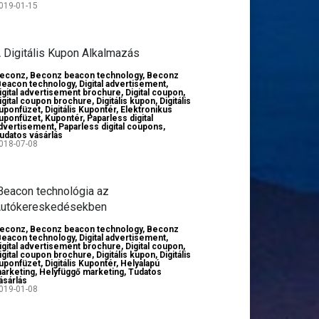
019-01-15
 Digitális Kupon Alkalmazás
econz
,
Beconz beacon technology
,
Beconz
Beacon technology
,
Digital advertisement
,
igital advertisement brochure
,
Digital coupon
,
igital coupon brochure
,
Digitális kupon
,
Digitális
uponfüzet
,
Digitális Kupontér
,
Elektronikus
uponfüzet
,
Kupontér
,
Paparless digital
dvertisement
,
Paparless digital coupons
,
udatos vásárlás
018-07-08
Beacon technológia az
utókereskedésekben
econz
,
Beconz beacon technology
,
Beconz
Beacon technology
,
Digital advertisement
,
igital advertisement brochure
,
Digital coupon
,
igital coupon brochure
,
Digitális kupon
,
Digitális
uponfüzet
,
Digitális Kupontér
,
Helyalapú
arketing
,
Helyfüggő marketing
,
Tudatos
ásárlás
019-01-08