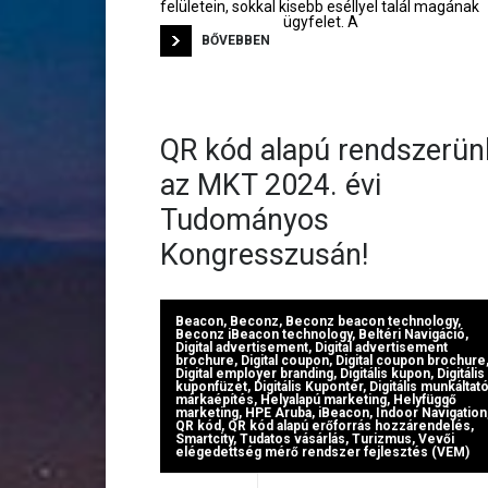
felületein, sokkal kisebb eséllyel talál magának
ügyfelet. A
BŐVEBBEN
QR kód alapú rendszerün
az MKT 2024. évi
Tudományos
Kongresszusán!
Beacon
,
Beconz
,
Beconz beacon technology
,
Beconz iBeacon technology
,
Beltéri Navigáció
,
Digital advertisement
,
Digital advertisement
brochure
,
Digital coupon
,
Digital coupon brochure
Digital employer branding
,
Digitális kupon
,
Digitális
kuponfüzet
,
Digitális Kupontér
,
Digitális munkáltató
márkaépítés
,
Helyalapú marketing
,
Helyfüggő
marketing
,
HPE Aruba
,
iBeacon
,
Indoor Navigation
QR kód
,
QR kód alapú erőforrás hozzárendelés
,
Smartcity
,
Tudatos vásárlás
,
Turizmus
,
Vevői
elégedettség mérő rendszer fejlesztés (VEM)