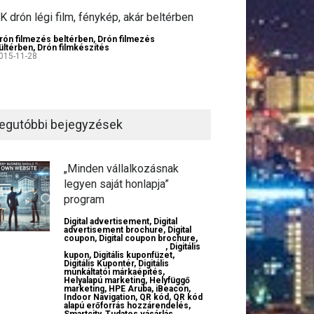
K drón légi film, fénykép, akár beltérben
rón filmezés beltérben
,
Drón filmezés
ültérben
,
Drón filmkészítés
015-11-28
egutóbbi bejegyzések
„Minden vállalkozásnak
legyen saját honlapja”
program
Digital advertisement
,
Digital
advertisement brochure
,
Digital
coupon
,
Digital coupon brochure
,
Digital employer branding
,
Digitális
kupon
,
Digitális kuponfüzet
,
Digitális Kupontér
,
Digitális
munkáltatói márkaépítés
,
Helyalapú marketing
,
Helyfüggő
marketing
,
HPE Aruba
,
iBeacon
,
Indoor Navigation
,
QR kód
,
QR kód
alapú erőforrás hozzárendelés
,