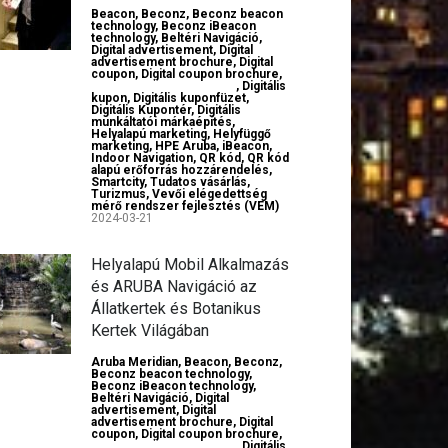
Beacon
,
Beconz
,
Beconz beacon
technology
,
Beconz iBeacon
technology
,
Beltéri Navigáció
,
Digital advertisement
,
Digital
advertisement brochure
,
Digital
coupon
,
Digital coupon brochure
,
Digital employer branding
,
Digitális
kupon
,
Digitális kuponfüzet
,
Digitális Kupontér
,
Digitális
munkáltatói márkaépítés
,
Helyalapú marketing
,
Helyfüggő
marketing
,
HPE Aruba
,
iBeacon
,
Indoor Navigation
,
QR kód
,
QR kód
alapú erőforrás hozzárendelés
,
Smartcity
,
Tudatos vásárlás
,
Turizmus
,
Vevői elégedettség
mérő rendszer fejlesztés (VEM)
2024-03-21
Helyalapú Mobil Alkalmazás
és ARUBA Navigáció az
Állatkertek és Botanikus
Kertek Világában
Aruba Meridian
,
Beacon
,
Beconz
,
Beconz beacon technology
,
Beconz iBeacon technology
,
Beltéri Navigáció
,
Digital
advertisement
,
Digital
advertisement brochure
,
Digital
coupon
,
Digital coupon brochure
,
Digital employer branding
,
Digitális