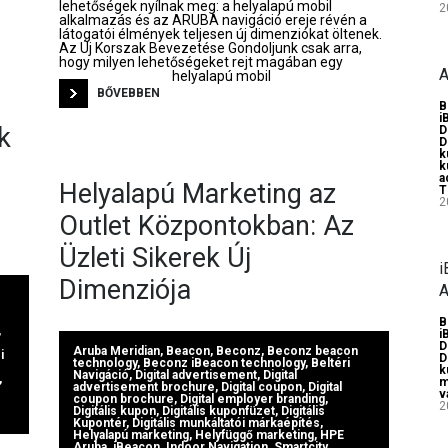
lehetőségek nyílnak meg: a helyalapú mobil
2
alkalmazás és az ARUBA navigáció ereje révén a
látogatói élmények teljesen új dimenziókat öltenek.
Az Új Korszak Bevezetése Gondoljunk csak arra,
hogy milyen lehetőségeket rejt magában egy
A
helyalapú mobil
BŐVEBBEN
B
i
k
D
D
k
k
a
Helyalapú Marketing az
T
2
Outlet Központokban: Az
Üzleti Sikerek Új
i
Dimenziója
A
B
,
i
D
Aruba Meridian
,
Beacon
,
Beconz
,
Beconz beacon
i
D
technology
,
Beconz iBeacon technology
,
Beltéri
k
Navigáció
,
Digital advertisement
,
Digital
,
m
advertisement brochure
,
Digital coupon
,
Digital
v
coupon brochure
,
Digital employer branding
,
2
Digitális kupon
,
Digitális kuponfüzet
,
Digitális
Kupontér
,
Digitális munkáltatói márkaépítés
,
Helyalapú marketing
,
Helyfüggő marketing
,
HPE
Aruba
,
iBeacon
,
Indoor Navigation
,
Smartcity
,