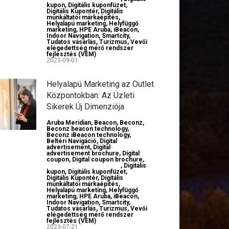
kupon
,
Digitális kuponfüzet
,
Digitális Kupontér
,
Digitális
munkáltatói márkaépítés
,
Helyalapú marketing
,
Helyfüggő
marketing
,
HPE Aruba
,
iBeacon
,
Indoor Navigation
,
Smartcity
,
Tudatos vásárlás
,
Turizmus
,
Vevői
elégedettség mérő rendszer
fejlesztés (VEM)
2023-09-01
Helyalapú Marketing az Outlet
Központokban: Az Üzleti
Sikerek Új Dimenziója
Aruba Meridian
,
Beacon
,
Beconz
,
Beconz beacon technology
,
Beconz iBeacon technology
,
Beltéri Navigáció
,
Digital
advertisement
,
Digital
advertisement brochure
,
Digital
coupon
,
Digital coupon brochure
,
Digital employer branding
,
Digitális
kupon
,
Digitális kuponfüzet
,
Digitális Kupontér
,
Digitális
munkáltatói márkaépítés
,
Helyalapú marketing
,
Helyfüggő
marketing
,
HPE Aruba
,
iBeacon
,
Indoor Navigation
,
Smartcity
,
Tudatos vásárlás
,
Turizmus
,
Vevői
elégedettség mérő rendszer
fejlesztés (VEM)
2023-07-21