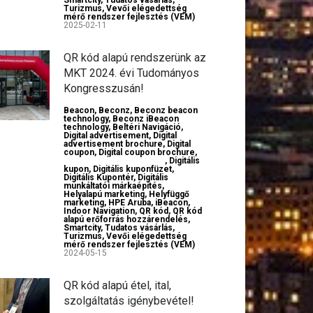
Smartcity
,
Tudatos vásárlás
,
Turizmus
,
Vevői elégedettség
mérő rendszer fejlesztés (VEM)
2025-02-11
QR kód alapú rendszerünk az
MKT 2024. évi Tudományos
Kongresszusán!
Beacon
,
Beconz
,
Beconz beacon
technology
,
Beconz iBeacon
technology
,
Beltéri Navigáció
,
Digital advertisement
,
Digital
advertisement brochure
,
Digital
coupon
,
Digital coupon brochure
,
Digital employer branding
,
Digitális
kupon
,
Digitális kuponfüzet
,
Digitális Kupontér
,
Digitális
munkáltatói márkaépítés
,
Helyalapú marketing
,
Helyfüggő
marketing
,
HPE Aruba
,
iBeacon
,
Indoor Navigation
,
QR kód
,
QR kód
alapú erőforrás hozzárendelés
,
Smartcity
,
Tudatos vásárlás
,
Turizmus
,
Vevői elégedettség
mérő rendszer fejlesztés (VEM)
2024-05-15
QR kód alapú étel, ital,
szolgáltatás igénybevétel!