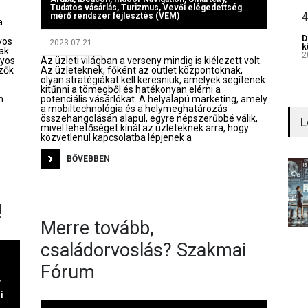
Tudatos vásárlás
,
Turizmus
,
Vevői elégedettség
4
mérő rendszer fejlesztés (VEM)
a
D
vos
2023-07-21
k
ak
2
nyos
Az üzleti világban a verseny mindig is kiélezett volt.
zők
Az üzleteknek, főként az outlet központoknak,
olyan stratégiákat kell keresniük, amelyek segítenek
kitűnni a tömegből és hatékonyan elérni a
n
potenciális vásárlókat. A helyalapú marketing, amely
a mobiltechnológia és a helymeghatározás
összehangolásán alapul, egyre népszerűbbé válik,
L
mivel lehetőséget kínál az üzleteknek arra, hogy
közvetlenül kapcsolatba lépjenek a
BŐVEBBEN
!
Merre tovább,
családorvoslás? Szakmai
Fórum
,
i