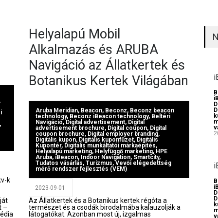
Helyalapú Mobil
N
Alkalmazás és ARUBA
Navigáció az Állatkertek és
i
Botanikus Kertek Világában
B
i
,
D
D
Aruba Meridian
,
Beacon
,
Beconz
,
Beconz beacon
i
k
technology
,
Beconz iBeacon technology
,
Beltéri
m
Navigáció
,
Digital advertisement
,
Digital
,
v
advertisement brochure
,
Digital coupon
,
Digital
2
coupon brochure
,
Digital employer branding
,
Digitális kupon
,
Digitális kuponfüzet
,
Digitális
Kupontér
,
Digitális munkáltatói márkaépítés
,
Helyalapú marketing
,
Helyfüggő marketing
,
HPE
Aruba
,
iBeacon
,
Indoor Navigation
,
Smartcity
,
Tudatos vásárlás
,
Turizmus
,
Vevői elégedettség
i
mérő rendszer fejlesztés (VEM)
kv-k
B
i
2023-09-01
D
D
ját
Az Állatkertek és a Botanikus kertek régóta a
k
t –
természet és a csodák birodalmába kalauzolják a
m
média
látogatókat. Azonban most új, izgalmas
v