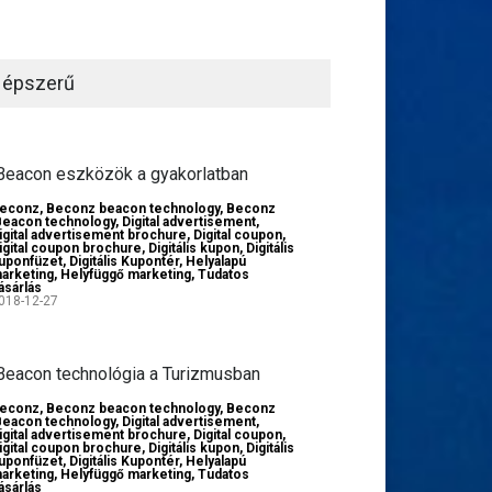
épszerű
Beacon eszközök a gyakorlatban
econz
,
Beconz beacon technology
,
Beconz
Beacon technology
,
Digital advertisement
,
igital advertisement brochure
,
Digital coupon
,
igital coupon brochure
,
Digitális kupon
,
Digitális
uponfüzet
,
Digitális Kupontér
,
Helyalapú
arketing
,
Helyfüggő marketing
,
Tudatos
ásárlás
018-12-27
Beacon technológia a Turizmusban
econz
,
Beconz beacon technology
,
Beconz
Beacon technology
,
Digital advertisement
,
igital advertisement brochure
,
Digital coupon
,
igital coupon brochure
,
Digitális kupon
,
Digitális
uponfüzet
,
Digitális Kupontér
,
Helyalapú
arketing
,
Helyfüggő marketing
,
Tudatos
ásárlás