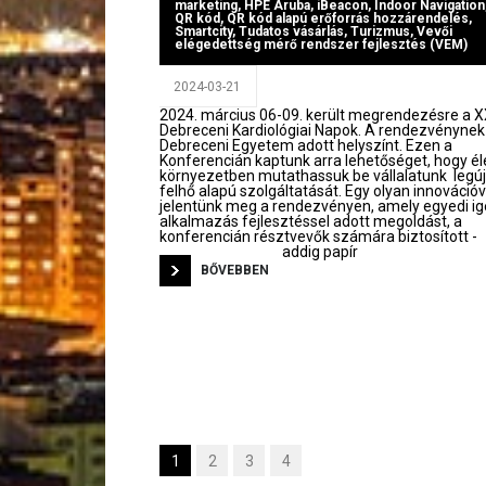
marketing
,
HPE Aruba
,
iBeacon
,
Indoor Navigation
QR kód
,
QR kód alapú erőforrás hozzárendelés
,
Smartcity
,
Tudatos vásárlás
,
Turizmus
,
Vevői
elégedettség mérő rendszer fejlesztés (VEM)
2024-03-21
2024. március 06-09. került megrendezésre a X
Debreceni Kardiológiai Napok. A rendezvénynek
Debreceni Egyetem adott helyszínt. Ezen a
Konferencián kaptunk arra lehetőséget, hogy él
környezetben mutathassuk be vállalatunk legú
felhő alapú szolgáltatását. Egy olyan innovációv
jelentünk meg a rendezvényen, amely egyedi i
alkalmazás fejlesztéssel adott megoldást, a
konferencián résztvevők számára biztosított -
addig papír
BŐVEBBEN
1
2
3
4