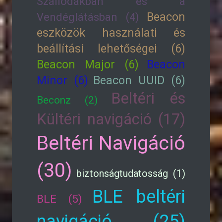
Szállodákban és a
Beacon
Vendéglátásban (4)
eszközök használati és
beállítási lehetőségei (6)
Beacon Major (6)
Beacon
Minor (6)
Beacon UUID (6)
Beltéri és
Beconz (2)
Kültéri navigáció (17)
Beltéri Navigáció
(30)
biztonságtudatosság (1)
BLE beltéri
BLE (5)
navigáció (25)