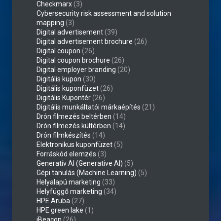
Checkmarx
(3)
Cybersecurity risk assessment and solution
mapping
(3)
Digital advertisement
(39)
Digital advertisement brochure
(26)
Digital coupon
(26)
Digital coupon brochure
(26)
Digital employer branding
(20)
Digitális kupon
(30)
Digitális kuponfüzet
(26)
Digitális Kupontér
(26)
Digitális munkáltatói márkaépítés
(21)
Drón filmezés beltérben
(14)
Drón filmezés kültérben
(14)
Drón filmkészítés
(14)
Elektronikus kuponfüzet
(5)
Forráskód elemzés
(3)
Generatív AI (Generative AI)
(5)
Gépi tanulás (Machine Learning)
(5)
Helyalapú marketing
(33)
Helyfüggő marketing
(34)
HPE Aruba
(27)
HPE green lake
(1)
iBeacon
(26)