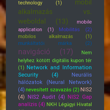
mobil
technology (1)
alkalmazás vs.
weboldal (13)
mobile
application (1)
Mobilitás (2)
mobilos alkalmazás (1)
munkáltatói márka (2)
navigáció (17)
Nem
helyhez kötött digitális kupon tér
Network and Information
(1)
Security (4)
Neurális
hálózatok (Neural Network)
(4)
NIS2
nevesített szavazás (2)
(4)
NIS2 Audit (4)
NIS2 Gap
analízis (4)
NKH Légügyi Hivatal