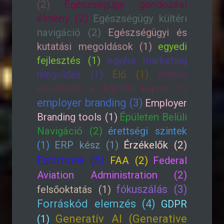
(2)
Egészségügy gondozási
élmény (2)
Egészségügy kültéri
navigáció (2)
Egészségügyi és
kutatási megoldások (1)
egyedi
fejlesztés (1)
egyéni marketing
megoldás (1)
Élő (1)
élőben
követhető a digitális kupon (1)
employer branding (3)
Employer
Branding tools (1)
Épületen Belüli
Navigáció (2)
érettségi szintek
(1)
ERP kész (1)
Érzékelők (2)
Estimote (6)
FAA (2)
Federal
Aviation Administration (2)
fókuszálás (3)
felsőoktatás (1)
Forráskód elemzés (4)
GDPR
Generatív AI (Generative
(1)