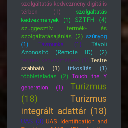
szolgáltatás kedvezmény digitális
térben (1)
szolgáltatás
SZTFH (4)
kedvezmények (1)
szuggesztív termék- és
szolgáltatásajánlás (2)
szúnyog
(1)
Távmunka (1)
Távoli
Azonosító (Remote ID) (2)
termék kedvezmények (1)
Testre
szabható (1)
titkosítás (1)
többleteladás (2)
Touch the Y
Turizmus
generation (1)
(18)
Turizmus
integrált adattár (18)
UAS (3)
UAS Identification and