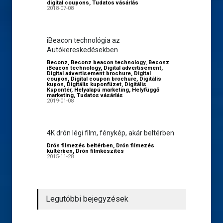
digital coupons
,
Tudatos vásárlás
2018-07-08
iBeacon technológia az
Autókereskedésekben
Beconz
,
Beconz beacon technology
,
Beconz
iBeacon technology
,
Digital advertisement
,
Digital advertisement brochure
,
Digital
coupon
,
Digital coupon brochure
,
Digitális
kupon
,
Digitális kuponfüzet
,
Digitális
Kupontér
,
Helyalapú marketing
,
Helyfüggő
marketing
,
Tudatos vásárlás
2019-01-08
4K drón légi film, fénykép, akár beltérben
Drón filmezés beltérben
,
Drón filmezés
kültérben
,
Drón filmkészítés
2015-11-28
Legutóbbi bejegyzések