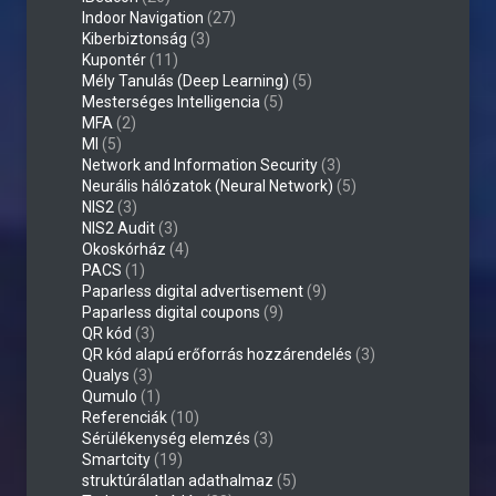
Indoor Navigation
(27)
Kiberbiztonság
(3)
Kupontér
(11)
Mély Tanulás (Deep Learning)
(5)
Mesterséges Intelligencia
(5)
MFA
(2)
MI
(5)
Network and Information Security
(3)
Neurális hálózatok (Neural Network)
(5)
NIS2
(3)
NIS2 Audit
(3)
Okoskórház
(4)
PACS
(1)
Paparless digital advertisement
(9)
Paparless digital coupons
(9)
QR kód
(3)
QR kód alapú erőforrás hozzárendelés
(3)
Qualys
(3)
Qumulo
(1)
Referenciák
(10)
Sérülékenység elemzés
(3)
Smartcity
(19)
struktúrálatlan adathalmaz
(5)