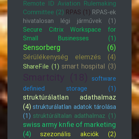
Remote ID Aviation Rulemaking
Committee (2)
RPAS (1)
RPAS-ek
hivatalosan légi járművek (1)
Secure Citrix Workspace for
Small Businesses (1)
Sensorberg (6)
Sérülékenység elemzés (4)
smart hospital (3)
ShareFile (1)
Smartcity (18)
software
definied storage (1)
struktúrálatlan adathalmaz
(4)
strukturálatlan adatok tárolása
(1)
struktúráltalan adathalmaz (1)
swiss army knfie of marketing
(4)
szezonális akciók (2)