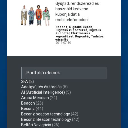
Gyűjtsd, rendszerezd és
használd kedvenc
kuponjaidat a
mobiltelefonodon!
Beconz
,
Digitális kupon
,
Digitális kuponfüzet
,
Digitális
Kupontér
,
Elektronikus
kuponfüzet
,
Kupontér
,
Tudatos
vásárlás
2017-07-30
Portfólió elemek
2FA
(2)
Adatgyűjtés és tárolás
(5)
AI (Artificial Intelligence)
(5)
Aruba Meridian
(24)
Beacon
(26)
Beconz
(44)
Beconz beacon technology
(42)
Beconz iBeacon technology
(42)
Beltéri Navigáció
(26)