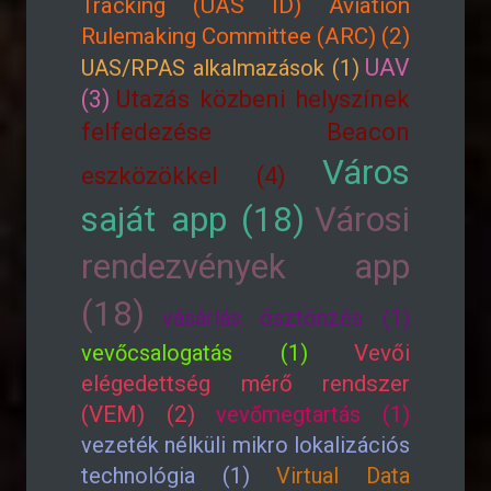
Tracking (UAS ID) Aviation
Rulemaking Committee (ARC) (2)
UAV
UAS/RPAS alkalmazások (1)
(3)
Utazás közbeni helyszínek
felfedezése Beacon
Város
eszközökkel (4)
saját app (18)
Városi
rendezvények app
(18)
vásárlás ösztönzés (1)
vevőcsalogatás (1)
Vevői
elégedettség mérő rendszer
(VEM) (2)
vevőmegtartás (1)
vezeték nélküli mikro lokalizációs
technológia (1)
Virtual Data