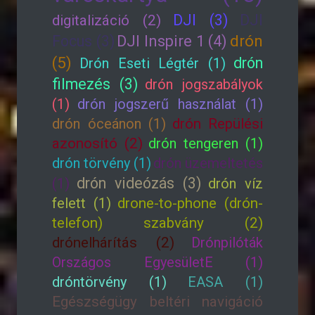
DJI (3)
DJI
digitalizáció (2)
drón
Focus (3)
DJI Inspire 1 (4)
(5)
drón
Drón Eseti Légtér (1)
filmezés (3)
drón jogszabályok
(1)
drón jogszerű használat (1)
drón óceánon (1)
drón Repülési
azonosító (2)
drón tengeren (1)
drón törvény (1)
drón üzemeltetés
drón videózás (3)
(1)
drón víz
felett (1)
drone-to-phone (drón-
telefon) szabvány (2)
drónelhárítás (2)
Drónpilóták
Országos EgyesületE (1)
dróntörvény (1)
EASA (1)
Egészségügy beltéri navigáció