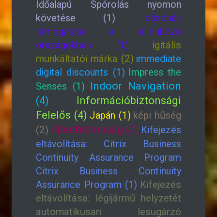
Időalapú Spórolás nyomon
követése (1)
Időzónák
támogatása a különböző
országokban (1)
igitális
munkáltatói márka (2)
immediate
digital discounts (1)
Impress the
Indoor Navigation
Senses (1)
(4)
Információbiztonsági
Felelős (4)
Japán (1)
képi hűség
Kiberbiztonság (4)
(2)
Kifejezés
eltávolítása: Citrix Business
Continuity Assurance Program
Citrix Business Continuity
Assurance Program (1)
Kifejezés
eltávolítása: légijármű helyzetét
automatikusan lesugárzó