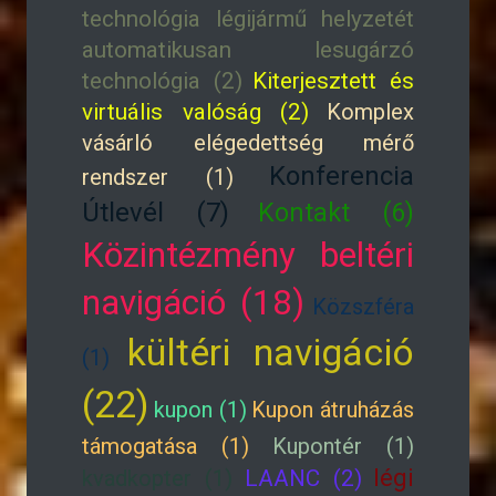
technológia légijármű helyzetét
automatikusan lesugárzó
technológia (2)
Kiterjesztett és
virtuális valóság (2)
Komplex
vásárló elégedettség mérő
Konferencia
rendszer (1)
Útlevél (7)
Kontakt (6)
Közintézmény beltéri
navigáció (18)
Közszféra
kültéri navigáció
(1)
(22)
kupon (1)
Kupon átruházás
támogatása (1)
Kupontér (1)
légi
kvadkopter (1)
LAANC (2)