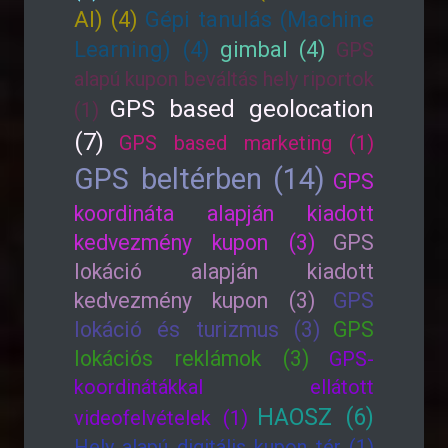
AI) (4)
Gépi tanulás (Machine
Learning) (4)
gimbal (4)
GPS
alapú kupon beváltás hely riportok
GPS based geolocation
(1)
(7)
GPS based marketing (1)
GPS beltérben (14)
GPS
koordináta alapján kiadott
kedvezmény kupon (3)
GPS
lokáció alapján kiadott
kedvezmény kupon (3)
GPS
lokáció és turizmus (3)
GPS
lokációs reklámok (3)
GPS-
koordinátákkal ellátott
HAOSZ (6)
videofelvételek (1)
Hely alapú digitális kupon tér (1)