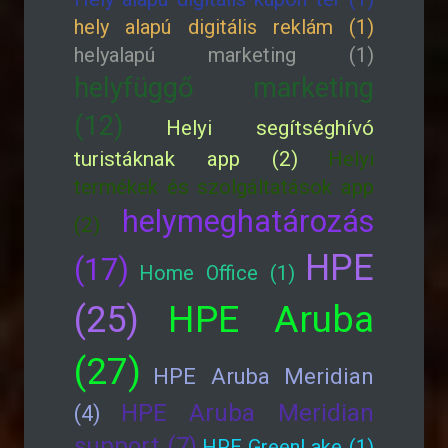
hely alapú digitális reklám (1)
helyalapú marketing (1)
helyfüggő marketing
(12)
Helyi segítséghívó
turistáknak app (2)
Helyi
termékek és szolgáltatások app
helymeghatározás
(2)
HPE
(17)
Home Office (1)
HPE Aruba
(25)
(27)
HPE Aruba Meridian
HPE Aruba Meridian
(4)
support (7)
HPE GreenLake (1)