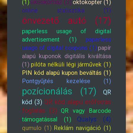
okoskórház (3)
(1)
oktokopter (1)
online statisztika (1)
önvezető autó (17)
paperless usage of digital
advertisement (1)
paperless
usage of digital coupons (1)
papír
alapú kuponok digitális kiváltása
(1)
pilóta nélküli légi járművek (1)
PIN kód alapú kupon beváltás (1)
Pontgyűjtés kezelése (1)
pozícionálás (17)
QR
kód (3)
QR kód alapú erőforrás
foglalás (3)
QR vagy Barcode
Qualys (4)
támogatással (1)
qumulo (1)
Reklám navigáció (1)