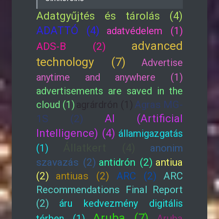
Adatgyűjtés és tárolás (4)
ADATTÓ (4)
adatvédelem (1)
advanced
ADS-B (2)
technology (7)
Advertise
anytime and anywhere (1)
advertisements are saved in the
cloud (1)
agrárdrón (1)
Agras MG-
AI (Artificial
1S (2)
Intelligence) (4)
államigazgatás
Állatkert (4)
(1)
anonim
szavazás (2)
antidrón (2)
antiua
(2)
antiuas (2)
ARC (2)
ARC
Recommendations Final Report
(2)
áru kedvezmény digitális
Aruba (7)
térben (1)
Aruba