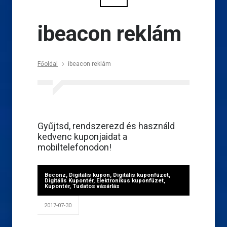
ibeacon reklám
Főoldal
ibeacon reklám
Gyűjtsd, rendszerezd és használd
kedvenc kuponjaidat a
mobiltelefonodon!
Beconz
,
Digitális kupon
,
Digitális kuponfüzet
,
Digitális Kupontér
,
Elektronikus kuponfüzet
,
Kupontér
,
Tudatos vásárlás
2017-07-30