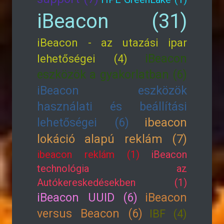
iBeacon (31)
iBeacon - az utazási ipar
iBeacon
lehetőségei (4)
eszközök a gyakorlatban (6)
iBeacon eszközök
használati és beállítási
lehetőségei (6)
ibeacon
lokáció alapú reklám (7)
ibeacon reklám (1)
iBeacon
technológia az
Autókereskedésekben (1)
iBeacon UUID (6)
iBeacon
versus Beacon (6)
IBF (4)