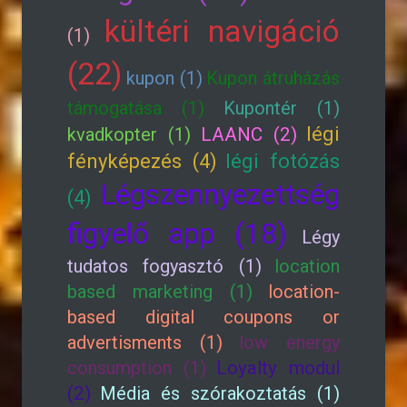
kültéri navigáció
(1)
(22)
kupon (1)
Kupon átruházás
támogatása (1)
Kupontér (1)
légi
kvadkopter (1)
LAANC (2)
fényképezés (4)
légi fotózás
Légszennyezettség
(4)
figyelő app (18)
Légy
tudatos fogyasztó (1)
location
based marketing (1)
location-
based digital coupons or
advertisments (1)
low energy
consumption (1)
Loyalty modul
(2)
Média és szórakoztatás (1)