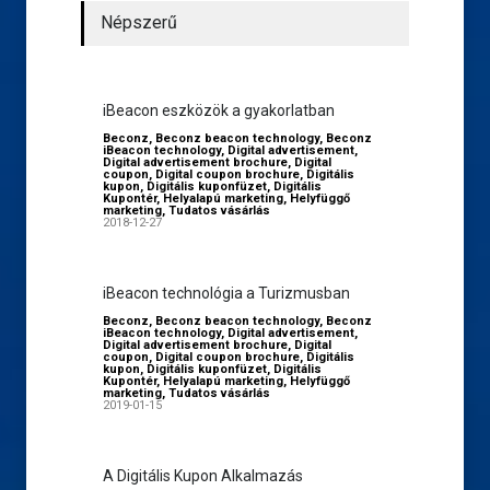
Népszerű
iBeacon eszközök a gyakorlatban
Beconz
,
Beconz beacon technology
,
Beconz
iBeacon technology
,
Digital advertisement
,
Digital advertisement brochure
,
Digital
coupon
,
Digital coupon brochure
,
Digitális
kupon
,
Digitális kuponfüzet
,
Digitális
Kupontér
,
Helyalapú marketing
,
Helyfüggő
marketing
,
Tudatos vásárlás
2018-12-27
iBeacon technológia a Turizmusban
Beconz
,
Beconz beacon technology
,
Beconz
iBeacon technology
,
Digital advertisement
,
Digital advertisement brochure
,
Digital
coupon
,
Digital coupon brochure
,
Digitális
kupon
,
Digitális kuponfüzet
,
Digitális
Kupontér
,
Helyalapú marketing
,
Helyfüggő
marketing
,
Tudatos vásárlás
2019-01-15
A Digitális Kupon Alkalmazás