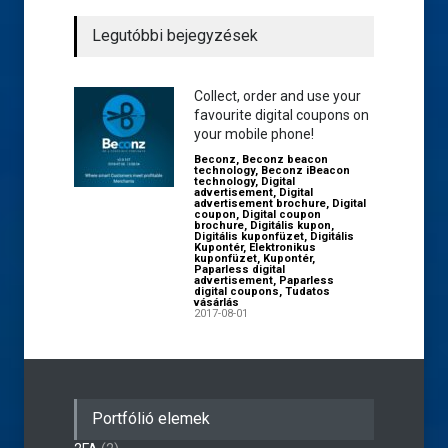
Legutóbbi bejegyzések
Collect, order and use your
favourite digital coupons on
your mobile phone!
Beconz
,
Beconz beacon
technology
,
Beconz iBeacon
technology
,
Digital
advertisement
,
Digital
advertisement brochure
,
Digital
coupon
,
Digital coupon
brochure
,
Digitális kupon
,
Digitális kuponfüzet
,
Digitális
Kupontér
,
Elektronikus
kuponfüzet
,
Kupontér
,
Paparless digital
advertisement
,
Paparless
digital coupons
,
Tudatos
vásárlás
2017-08-01
Portfólió elemek