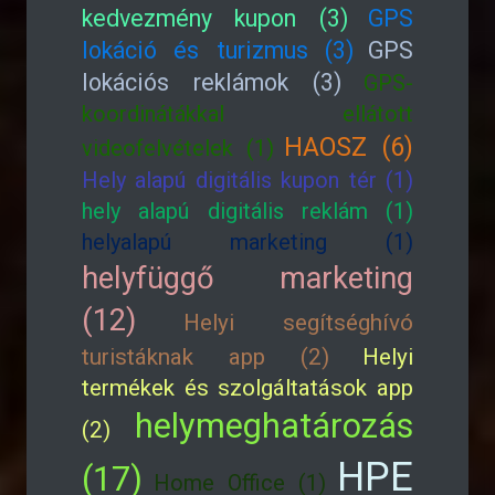
kedvezmény kupon (3)
GPS
lokáció és turizmus (3)
GPS
lokációs reklámok (3)
GPS-
koordinátákkal ellátott
HAOSZ (6)
videofelvételek (1)
Hely alapú digitális kupon tér (1)
hely alapú digitális reklám (1)
helyalapú marketing (1)
helyfüggő marketing
(12)
Helyi segítséghívó
turistáknak app (2)
Helyi
termékek és szolgáltatások app
helymeghatározás
(2)
HPE
(17)
Home Office (1)