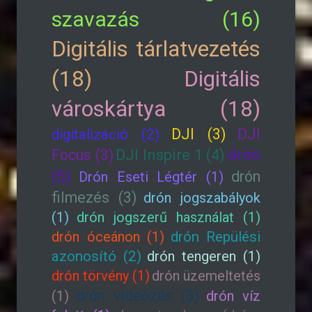
szavazás (16)
Digitális tárlatvezetés
(18)
Digitális
városkártya (18)
DJI (3)
DJI
digitalizáció (2)
drón
Focus (3)
DJI Inspire 1 (4)
(5)
drón
Drón Eseti Légtér (1)
filmezés (3)
drón jogszabályok
(1)
drón jogszerű használat (1)
drón óceánon (1)
drón Repülési
azonosító (2)
drón tengeren (1)
drón törvény (1)
drón üzemeltetés
drón videózás (3)
(1)
drón víz