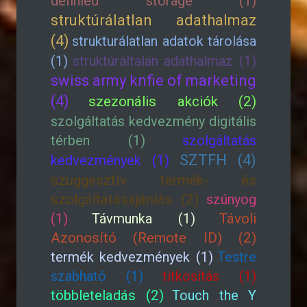
definied storage (1)
struktúrálatlan adathalmaz
(4)
strukturálatlan adatok tárolása
(1)
struktúráltalan adathalmaz (1)
swiss army knfie of marketing
(4)
szezonális akciók (2)
szolgáltatás kedvezmény digitális
térben (1)
szolgáltatás
SZTFH (4)
kedvezmények (1)
szuggesztív termék- és
szolgáltatásajánlás (2)
szúnyog
(1)
Távmunka (1)
Távoli
Azonosító (Remote ID) (2)
termék kedvezmények (1)
Testre
szabható (1)
titkosítás (1)
többleteladás (2)
Touch the Y