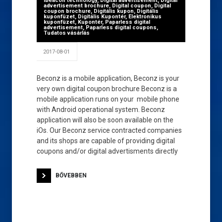
iBeacon technology
,
Digital advertisement
,
Digital
advertisement brochure
,
Digital coupon
,
Digital
coupon brochure
,
Digitális kupon
,
Digitális
kuponfüzet
,
Digitális Kupontér
,
Elektronikus
kuponfüzet
,
Kupontér
,
Paparless digital
advertisement
,
Paparless digital coupons
,
Tudatos vásárlás
2017-08-01
Beconz is a mobile application, Beconz is your
very own digital coupon brochure Beconz is a
mobile application runs on your mobile phone
with Android operational system. Beconz
application will also be soon available on the
iOs. Our Beconz service contracted companies
and its shops are capable of providing digital
coupons and/or digital advertisments directly
BŐVEBBEN