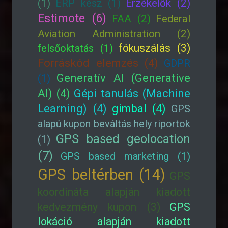
(1)
ERP kész (1)
Érzékelők (2)
Estimote (6)
FAA (2)
Federal
Aviation Administration (2)
fókuszálás (3)
felsőoktatás (1)
Forráskód elemzés (4)
GDPR
Generatív AI (Generative
(1)
AI) (4)
Gépi tanulás (Machine
Learning) (4)
gimbal (4)
GPS
alapú kupon beváltás hely riportok
GPS based geolocation
(1)
(7)
GPS based marketing (1)
GPS beltérben (14)
GPS
koordináta alapján kiadott
kedvezmény kupon (3)
GPS
lokáció alapján kiadott