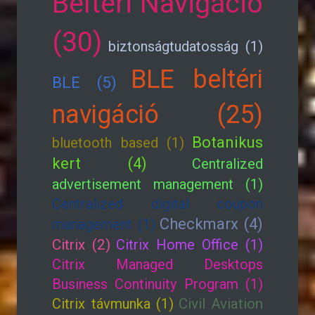
Beltéri Navigáció
(30)
biztonságtudatosság (1)
BLE beltéri
BLE (5)
navigáció (25)
Botanikus
bluetooth based (1)
kert (4)
Centralized
advertisement management (1)
Centralized digital coupon
Checkmarx (4)
management (1)
Citrix (2)
Citrix Home Office (1)
Citrix Managed Desktops
Business Continuity Program (1)
Citrix távmunka (1)
Civil Aviation