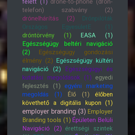
felett (1)
drone-to-phone (drón-
telefon) szabvány (2)
drónelhárítás (2)
Drónpilóták
Országos EgyesületE (1)
dróntörvény (1)
EASA (1)
Egészségügy beltéri navigáció
(2)
Egészségügy gondozási
élmény (2)
Egészségügy kültéri
navigáció (2)
Egészségügyi és
kutatási megoldások (1)
egyedi
fejlesztés (1)
egyéni marketing
megoldás (1)
Élő (1)
élőben
követhető a digitális kupon (1)
employer branding (3)
Employer
Branding tools (1)
Épületen Belüli
Navigáció (2)
érettségi szintek