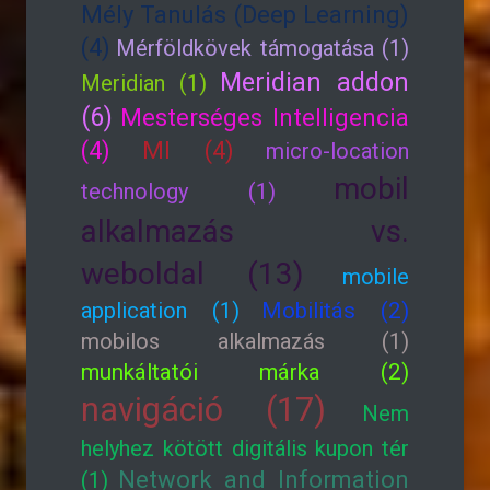
Mély Tanulás (Deep Learning)
(4)
Mérföldkövek támogatása (1)
Meridian addon
Meridian (1)
(6)
Mesterséges Intelligencia
(4)
MI (4)
micro-location
mobil
technology (1)
alkalmazás vs.
weboldal (13)
mobile
application (1)
Mobilitás (2)
mobilos alkalmazás (1)
munkáltatói márka (2)
navigáció (17)
Nem
helyhez kötött digitális kupon tér
Network and Information
(1)