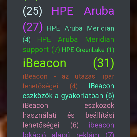
HPE Aruba
(25)
(27)
HPE Aruba Meridian
HPE Aruba Meridian
(4)
support (7)
HPE GreenLake (1)
iBeacon (31)
iBeacon - az utazási ipar
iBeacon
lehetőségei (4)
eszközök a gyakorlatban (6)
iBeacon eszközök
használati és beállítási
lehetőségei (6)
ibeacon
lokáció alapú reklám (7)