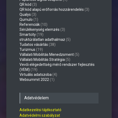
QR kód
(3)
QR kód alapú erőforrás hozzárendelés
(3)
Qualys
(3)
Qumulo
(1)
Referenciák
(10)
Sérülékenység elemzés
(3)
Smartcity
(19)
struktúrálatlan adathalmaz
(5)
Tudatos vásárlás
(38)
Turizmus
(19)
Vállalati Mobilitás Menedzsment
(5)
Vállalati Mobilitás Stratégia
(5)
Vevői elégedettség mérő rendszer fejlesztés
(VEM)
(19)
Virtuális adatszoba
(4)
Websummit 2022
(1)
Adatvédelem
Adatkezelési tájékoztató
Adatvédelmi szabályzat