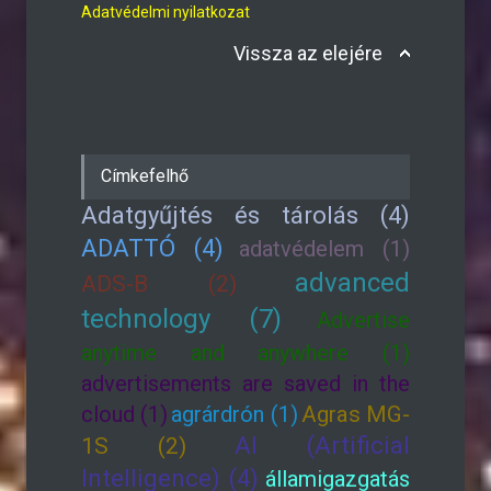
Adatvédelmi nyilatkozat
Vissza az elejére
Címkefelhő
Adatgyűjtés és tárolás (4)
ADATTÓ (4)
adatvédelem (1)
advanced
ADS-B (2)
technology (7)
Advertise
anytime and anywhere (1)
advertisements are saved in the
cloud (1)
agrárdrón (1)
Agras MG-
AI (Artificial
1S (2)
Intelligence) (4)
államigazgatás