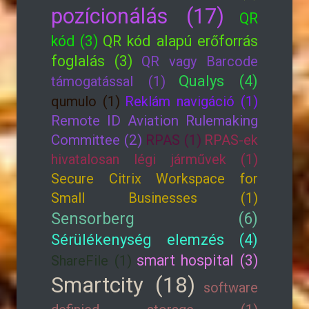
pozícionálás (17)
QR
kód (3)
QR kód alapú erőforrás
foglalás (3)
QR vagy Barcode
Qualys (4)
támogatással (1)
qumulo (1)
Reklám navigáció (1)
Remote ID Aviation Rulemaking
Committee (2)
RPAS (1)
RPAS-ek
hivatalosan légi járművek (1)
Secure Citrix Workspace for
Small Businesses (1)
Sensorberg (6)
Sérülékenység elemzés (4)
smart hospital (3)
ShareFile (1)
Smartcity (18)
software