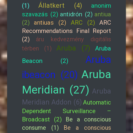
Állatkert (4)
(1)
anonim
szavazás (2)
antidrón (2)
antiua
(2)
antiuas (2)
ARC (2)
ARC
Recommendations Final Report
(2)
áru kedvezmény digitális
Aruba (7)
térben (1)
Aruba
Aruba
Beacon (2)
Aruba
ibeacon (20)
Meridian (27)
Aruba
Meridian Addon (6)
Automatic
Dependent Surveillance –
Broadcast (2)
Be a conscious
consume (1)
Be a conscious