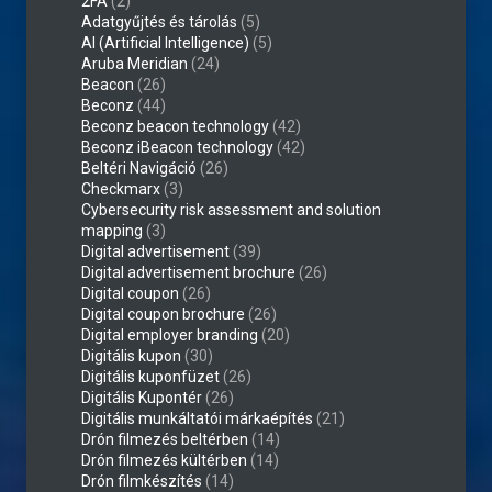
2FA
(2)
Adatgyűjtés és tárolás
(5)
AI (Artificial Intelligence)
(5)
Aruba Meridian
(24)
Beacon
(26)
Beconz
(44)
Beconz beacon technology
(42)
Beconz iBeacon technology
(42)
Beltéri Navigáció
(26)
Checkmarx
(3)
Cybersecurity risk assessment and solution
mapping
(3)
Digital advertisement
(39)
Digital advertisement brochure
(26)
Digital coupon
(26)
Digital coupon brochure
(26)
Digital employer branding
(20)
Digitális kupon
(30)
Digitális kuponfüzet
(26)
Digitális Kupontér
(26)
Digitális munkáltatói márkaépítés
(21)
Drón filmezés beltérben
(14)
Drón filmezés kültérben
(14)
Drón filmkészítés
(14)