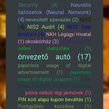
Security (4)
Neurális
hálózatok (Neural Network)
(4)
NIS2
nevesített szavazás (2)
(4)
NIS2 Audit (4)
NIS2 Gap
analízis (4)
NKH Légügyi Hivatal
okoskórház (3)
(1)
oktokopter (1)
online statisztika (1)
önvezető autó (17)
paperless usage of digital
advertisement (1)
paperless
usage of digital coupons (1)
papír
alapú kuponok digitális kiváltása
(1)
pilóta nélküli légi járművek (1)
PIN kód alapú kupon beváltás (1)
Pontgyűjtés kezelése (1)