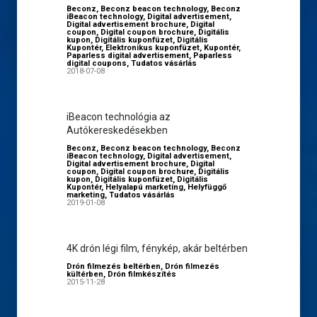
Beconz
,
Beconz beacon technology
,
Beconz
iBeacon technology
,
Digital advertisement
,
Digital advertisement brochure
,
Digital
coupon
,
Digital coupon brochure
,
Digitális
kupon
,
Digitális kuponfüzet
,
Digitális
Kupontér
,
Elektronikus kuponfüzet
,
Kupontér
,
Paparless digital advertisement
,
Paparless
digital coupons
,
Tudatos vásárlás
2018-07-08
iBeacon technológia az
Autókereskedésekben
Beconz
,
Beconz beacon technology
,
Beconz
iBeacon technology
,
Digital advertisement
,
Digital advertisement brochure
,
Digital
coupon
,
Digital coupon brochure
,
Digitális
kupon
,
Digitális kuponfüzet
,
Digitális
Kupontér
,
Helyalapú marketing
,
Helyfüggő
marketing
,
Tudatos vásárlás
2019-01-08
4K drón légi film, fénykép, akár beltérben
Drón filmezés beltérben
,
Drón filmezés
kültérben
,
Drón filmkészítés
2015-11-28