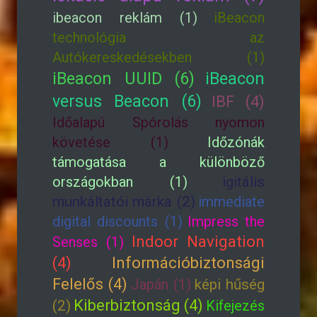
ibeacon reklám (1)
iBeacon
technológia az
Autókereskedésekben (1)
iBeacon UUID (6)
iBeacon
versus Beacon (6)
IBF (4)
Időalapú Spórolás nyomon
követése (1)
Időzónák
támogatása a különböző
országokban (1)
igitális
munkáltatói márka (2)
immediate
digital discounts (1)
Impress the
Indoor Navigation
Senses (1)
(4)
Információbiztonsági
Felelős (4)
Japán (1)
képi hűség
Kiberbiztonság (4)
(2)
Kifejezés