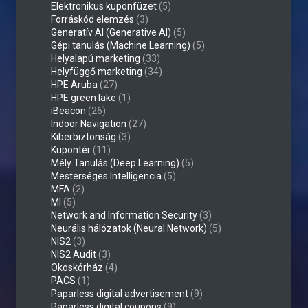
Elektronikus kuponfüzet
(5)
Forráskód elemzés
(3)
Generatív AI (Generative AI)
(5)
Gépi tanulás (Machine Learning)
(5)
Helyalapú marketing
(33)
Helyfüggő marketing
(34)
HPE Aruba
(27)
HPE green lake
(1)
iBeacon
(26)
Indoor Navigation
(27)
Kiberbiztonság
(3)
Kupontér
(11)
Mély Tanulás (Deep Learning)
(5)
Mesterséges Intelligencia
(5)
MFA
(2)
MI
(5)
Network and Information Security
(3)
Neurális hálózatok (Neural Network)
(5)
NIS2
(3)
NIS2 Audit
(3)
Okoskórház
(4)
PACS
(1)
Paparless digital advertisement
(9)
Paparless digital coupons
(9)