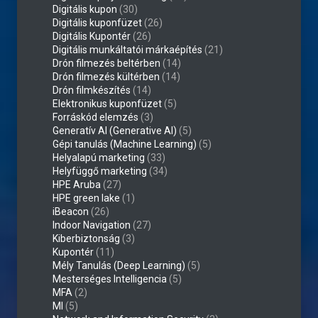
Digitális kupon
(30)
Digitális kuponfüzet
(26)
Digitális Kupontér
(26)
Digitális munkáltatói márkaépítés
(21)
Drón filmezés beltérben
(14)
Drón filmezés kültérben
(14)
Drón filmkészítés
(14)
Elektronikus kuponfüzet
(5)
Forráskód elemzés
(3)
Generatív AI (Generative AI)
(5)
Gépi tanulás (Machine Learning)
(5)
Helyalapú marketing
(33)
Helyfüggő marketing
(34)
HPE Aruba
(27)
HPE green lake
(1)
iBeacon
(26)
Indoor Navigation
(27)
Kiberbiztonság
(3)
Kupontér
(11)
Mély Tanulás (Deep Learning)
(5)
Mesterséges Intelligencia
(5)
MFA
(2)
MI
(5)