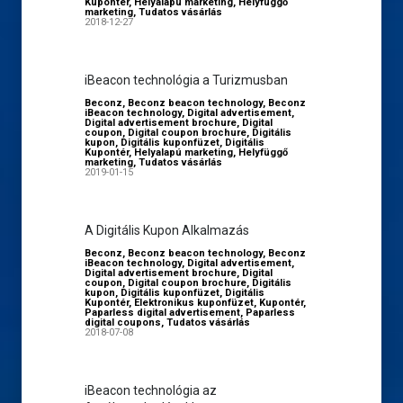
Kupontér
,
Helyalapú marketing
,
Helyfüggő
marketing
,
Tudatos vásárlás
2018-12-27
iBeacon technológia a Turizmusban
Beconz
,
Beconz beacon technology
,
Beconz
iBeacon technology
,
Digital advertisement
,
Digital advertisement brochure
,
Digital
coupon
,
Digital coupon brochure
,
Digitális
kupon
,
Digitális kuponfüzet
,
Digitális
Kupontér
,
Helyalapú marketing
,
Helyfüggő
marketing
,
Tudatos vásárlás
2019-01-15
A Digitális Kupon Alkalmazás
Beconz
,
Beconz beacon technology
,
Beconz
iBeacon technology
,
Digital advertisement
,
Digital advertisement brochure
,
Digital
coupon
,
Digital coupon brochure
,
Digitális
kupon
,
Digitális kuponfüzet
,
Digitális
Kupontér
,
Elektronikus kuponfüzet
,
Kupontér
,
Paparless digital advertisement
,
Paparless
digital coupons
,
Tudatos vásárlás
2018-07-08
iBeacon technológia az