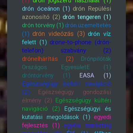
(1)
drón jogszerű használat (1)
drón óceánon (1)
drón Repülési
azonosító (2)
drón tengeren (1)
drón törvény (1)
drón üzemeltetés
drón videózás (3)
(1)
drón víz
felett (1)
drone-to-phone (drón-
telefon) szabvány (2)
drónelhárítás (2)
Drónpilóták
Országos EgyesületE (1)
dróntörvény (1)
EASA (1)
Egészségügy beltéri navigáció
(2)
Egészségügy gondozási
élmény (2)
Egészségügy kültéri
navigáció (2)
Egészségügyi és
kutatási megoldások (1)
egyedi
fejlesztés (1)
egyéni marketing