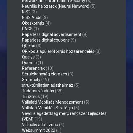
Network and Information Security
(3)
Neurális hálózatok (Neural Network)
(5)
NIS2
(3)
NIS2 Audit
(3)
Okoskórház
(4)
PACS
(1)
Paparless digital advertisement
(9)
Paparless digital coupons
(9)
QR kód
(3)
QR kód alapú erőforrás hozzárendelés
(3)
Qualys
(3)
Qumulo
(1)
Referenciák
(10)
Sérülékenység elemzés
(3)
Smartcity
(19)
struktúrálatlan adathalmaz
(5)
Tudatos vásárlás
(38)
Turizmus
(19)
Vállalati Mobilitás Menedzsment
(5)
Vállalati Mobilitás Stratégia
(5)
Vevői elégedettség mérő rendszer fejlesztés
(VEM)
(19)
Virtuális adatszoba
(4)
Websummit 2022
(1)