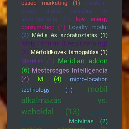
based marketing (1)
location-
based digital coupons or
advertisments (1)
low energy
consumption (1)
Loyalty modul
(2)
Média és szórakoztatás (1)
Mély Tanulás (Deep Learning)
(4)
Mérföldkövek támogatása (1)
Meridian addon
Meridian (1)
(6)
Mesterséges Intelligencia
(4)
MI (4)
micro-location
mobil
technology (1)
alkalmazás vs.
weboldal (13)
mobile
application (1)
Mobilitás (2)