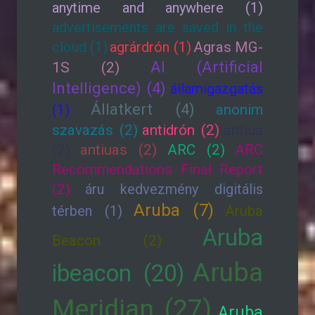
anytime and anywhere (1)
advertisements are saved in the
cloud (1)
agrárdrón (1)
Agras MG-
AI (Artificial
1S (2)
Intelligence) (4)
államigazgatás
Állatkert (4)
(1)
anonim
szavazás (2)
antidrón (2)
antiua
(2)
antiuas (2)
ARC (2)
ARC
Recommendations Final Report
(2)
áru kedvezmény digitális
Aruba (7)
térben (1)
Aruba
Aruba
Beacon (2)
Aruba
ibeacon (20)
Meridian (27)
Aruba