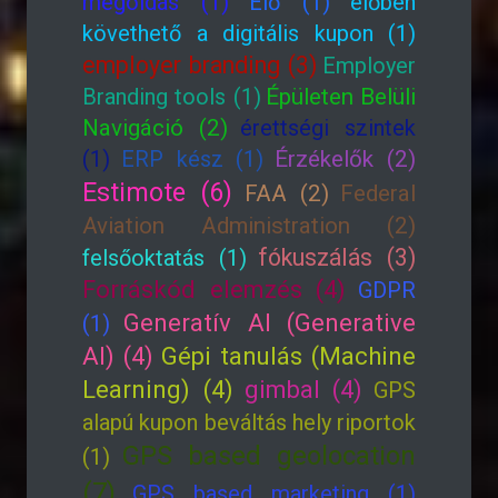
megoldás (1)
Élő (1)
élőben
követhető a digitális kupon (1)
employer branding (3)
Employer
Branding tools (1)
Épületen Belüli
Navigáció (2)
érettségi szintek
(1)
ERP kész (1)
Érzékelők (2)
Estimote (6)
FAA (2)
Federal
Aviation Administration (2)
fókuszálás (3)
felsőoktatás (1)
Forráskód elemzés (4)
GDPR
Generatív AI (Generative
(1)
AI) (4)
Gépi tanulás (Machine
Learning) (4)
gimbal (4)
GPS
alapú kupon beváltás hely riportok
GPS based geolocation
(1)
(7)
GPS based marketing (1)