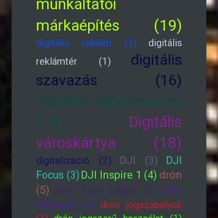
munkáltatói
márkaépítés (19)
digitális reklám (1)
digitális
digitális
reklámtér (1)
szavazás (16)
Digitális tárlatvezetés
(18)
Digitális
városkártya (18)
DJI (3)
DJI
digitalizáció (2)
drón
Focus (3)
DJI Inspire 1 (4)
(5)
drón
Drón Eseti Légtér (1)
filmezés (3)
drón jogszabályok