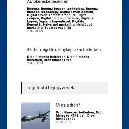
Autókereskedésekben
Beconz
,
Beconz beacon technology
,
Beconz
iBeacon technology
,
Digital advertisement
,
Digital advertisement brochure
,
Digital
coupon
,
Digital coupon brochure
,
Digitális
kupon
,
Digitális kuponfüzet
,
Digitális
Kupontér
,
Helyalapú marketing
,
Helyfüggő
marketing
,
Tudatos vásárlás
2019-01-08
4K drón légi film, fénykép, akár beltérben
Drón filmezés beltérben
,
Drón filmezés
kültérben
,
Drón filmkészítés
2015-11-28
Legutóbbi bejegyzések
Mi az a drón?
Drón filmezés beltérben
,
Drón
filmezés kültérben
,
Drón
filmkészítés
2016-06-13