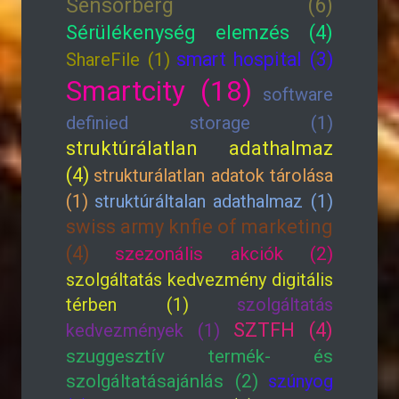
Sensorberg (6)
Sérülékenység elemzés (4)
smart hospital (3)
ShareFile (1)
Smartcity (18)
software
definied storage (1)
struktúrálatlan adathalmaz
(4)
strukturálatlan adatok tárolása
(1)
struktúráltalan adathalmaz (1)
swiss army knfie of marketing
(4)
szezonális akciók (2)
szolgáltatás kedvezmény digitális
térben (1)
szolgáltatás
SZTFH (4)
kedvezmények (1)
szuggesztív termék- és
szolgáltatásajánlás (2)
szúnyog