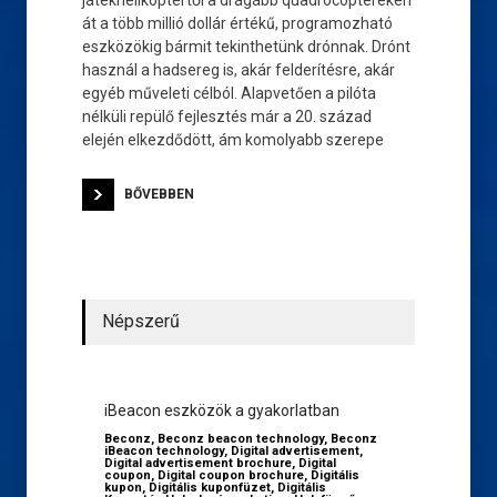
játékhelikoptertől a drágább quadrocoptereken
át a több millió dollár értékű, programozható
eszközökig bármit tekinthetünk drónnak. Drónt
használ a hadsereg is, akár felderítésre, akár
egyéb műveleti célból. Alapvetően a pilóta
nélküli repülő fejlesztés már a 20. század
elején elkezdődött, ám komolyabb szerepe
BŐVEBBEN
Népszerű
iBeacon eszközök a gyakorlatban
Beconz
,
Beconz beacon technology
,
Beconz
iBeacon technology
,
Digital advertisement
,
Digital advertisement brochure
,
Digital
coupon
,
Digital coupon brochure
,
Digitális
kupon
,
Digitális kuponfüzet
,
Digitális