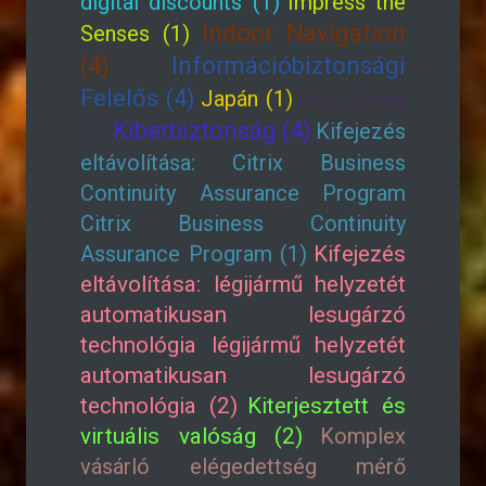
digital discounts (1)
Impress the
Indoor Navigation
Senses (1)
(4)
Információbiztonsági
Felelős (4)
Japán (1)
képi hűség
Kiberbiztonság (4)
(2)
Kifejezés
eltávolítása: Citrix Business
Continuity Assurance Program
Citrix Business Continuity
Assurance Program (1)
Kifejezés
eltávolítása: légijármű helyzetét
automatikusan lesugárzó
technológia légijármű helyzetét
automatikusan lesugárzó
technológia (2)
Kiterjesztett és
virtuális valóság (2)
Komplex
vásárló elégedettség mérő