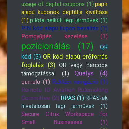
usage of digital coupons (1)
papír
alapú kuponok digitális kiváltása
(1)
pilóta nélküli légi járművek (1)
PIN kód alapú kupon beváltás (1)
Pontgyűjtés kezelése (1)
pozícionálás (17)
QR
kód (3)
QR kód alapú erőforrás
foglalás (3)
QR vagy Barcode
Qualys (4)
támogatással (1)
qumulo (1)
Reklám navigáció (1)
Remote ID Aviation Rulemaking
Committee (2)
RPAS (1)
RPAS-ek
hivatalosan légi járművek (1)
Secure Citrix Workspace for
Small Businesses (1)