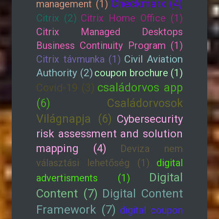
Checkmarx (4)
management (1)
Citrix (2)
Citrix Home Office (1)
Citrix Managed Desktops
Business Continuity Program (1)
Citrix távmunka (1)
Civil Aviation
Authority (2)
coupon brochure (1)
családorvos app
Covid-19 (3)
(6)
Családorvosok
Világnapja (6)
Cybersecurity
risk assessment and solution
mapping (4)
Deviza nem
választási lehetőség (1)
digital
Digital
advertisments (1)
Content (7)
Digital Content
Framework (7)
digital coupon