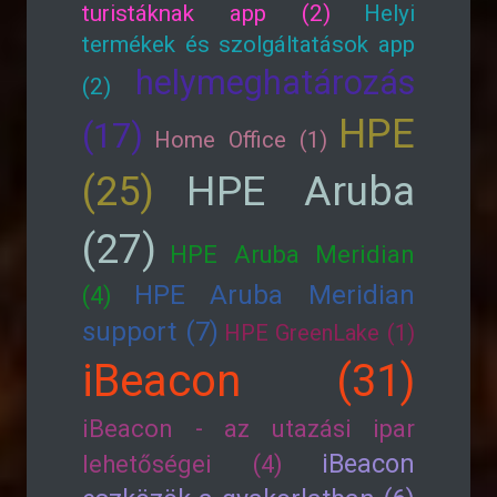
turistáknak app (2)
Helyi
termékek és szolgáltatások app
helymeghatározás
(2)
HPE
(17)
Home Office (1)
HPE Aruba
(25)
(27)
HPE Aruba Meridian
HPE Aruba Meridian
(4)
support (7)
HPE GreenLake (1)
iBeacon (31)
iBeacon - az utazási ipar
iBeacon
lehetőségei (4)