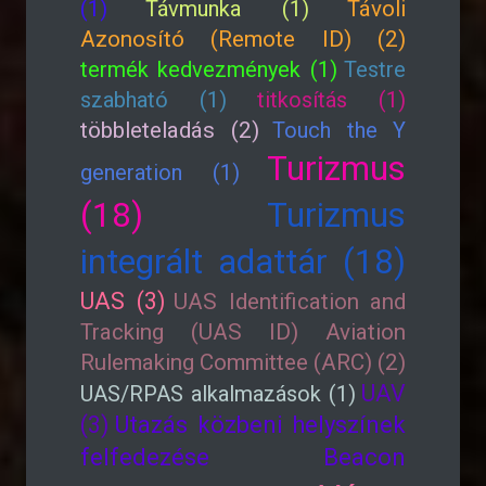
(1)
Távmunka (1)
Távoli
Azonosító (Remote ID) (2)
termék kedvezmények (1)
Testre
szabható (1)
titkosítás (1)
többleteladás (2)
Touch the Y
Turizmus
generation (1)
(18)
Turizmus
integrált adattár (18)
UAS (3)
UAS Identification and
Tracking (UAS ID) Aviation
Rulemaking Committee (ARC) (2)
UAV
UAS/RPAS alkalmazások (1)
(3)
Utazás közbeni helyszínek
felfedezése Beacon