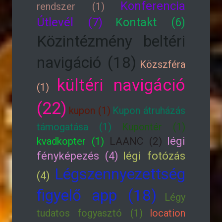
Konferencia
rendszer (1)
Útlevél (7)
Kontakt (6)
Közintézmény beltéri
navigáció (18)
Közszféra
kültéri navigáció
(1)
(22)
kupon (1)
Kupon átruházás
támogatása (1)
Kupontér (1)
légi
kvadkopter (1)
LAANC (2)
fényképezés (4)
légi fotózás
Légszennyezettség
(4)
figyelő app (18)
Légy
tudatos fogyasztó (1)
location