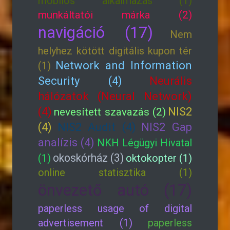
mobilos alkalmazás (1)
munkáltatói márka (2)
navigáció (17)
Nem
helyhez kötött digitális kupon tér
Network and Information
(1)
Security (4)
Neurális
hálózatok (Neural Network)
(4)
NIS2
nevesített szavazás (2)
(4)
NIS2 Audit (4)
NIS2 Gap
analízis (4)
NKH Légügyi Hivatal
okoskórház (3)
(1)
oktokopter (1)
online statisztika (1)
önvezető autó (17)
paperless usage of digital
advertisement (1)
paperless