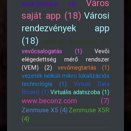
Város
eszközökkel (4)
saját app (18)
Városi
rendezvények app
(18)
vásárlás ösztönzés (1)
vevőcsalogatás (1)
Vevői
elégedettség mérő rendszer
(VEM) (2)
vevőmegtartás (1)
vezeték nélküli mikro lokalizációs
technológia (1)
Virtual Data
Room) (1)
Virtuális adatszoba (1)
www.beconz.com (7)
Zenmuse X5 (4)
Zenmuse X5R
(4)