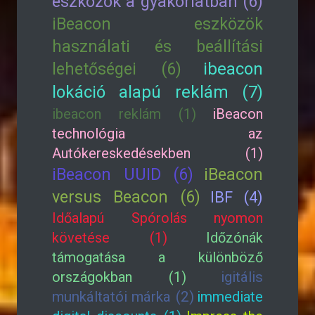
eszközök a gyakorlatban (6)
iBeacon eszközök
használati és beállítási
lehetőségei (6)
ibeacon
lokáció alapú reklám (7)
ibeacon reklám (1)
iBeacon
technológia az
Autókereskedésekben (1)
iBeacon UUID (6)
iBeacon
versus Beacon (6)
IBF (4)
Időalapú Spórolás nyomon
követése (1)
Időzónák
támogatása a különböző
országokban (1)
igitális
munkáltatói márka (2)
immediate