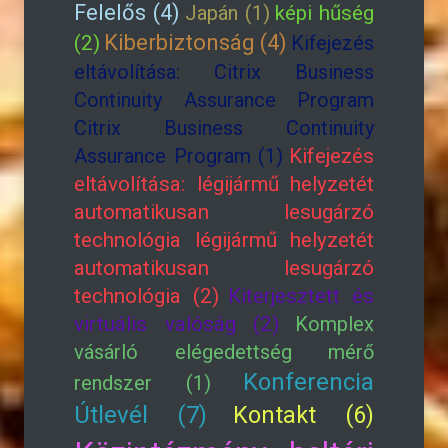
Felelős (4)
Japán (1)
képi hűség
Kiberbiztonság (4)
(2)
Kifejezés
eltávolítása: Citrix Business
Continuity Assurance Program
Citrix Business Continuity
Assurance Program (1)
Kifejezés
eltávolítása: légijármű helyzetét
automatikusan lesugárzó
technológia légijármű helyzetét
automatikusan lesugárzó
technológia (2)
Kiterjesztett és
virtuális valóság (2)
Komplex
vásárló elégedettség mérő
Konferencia
rendszer (1)
Útlevél (7)
Kontakt (6)