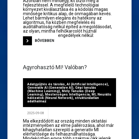
Azonban nem mindegy, kit bízol meg a
fejlesztéssel. A megfelelő technológiai
környezet kiválasztása és a kódolás magas
minősége kritikus alap, de önmagában kevés.
Lehet bármilyen elegáns és hatékony az
algoritmus, ha közben megfelelés és
auditálhatóság nélkül építed a megoldásodat,
az olyan, mintha felhőkarcolót húznál
engedélyek nélkül:
BŐVEBBEN
Agyrohasztó MI! Valóban?
Adatgyűjtés és tárolás
,
AI (Artificial Intelligence)
,
Generatív AI (Generative AI)
,
Gépi tanulás
(Machine Learning)
,
Mély Tanulás (Deep
Learning)
,
Mesterséges Intelligencia
,
MI
,
Neurális
hálózatok (Neural Network)
,
struktúrálatlan
adathalmaz
2025-09-08
Ma elkezdődött az ország minden oktatási
intézményében az elme pallérozása, ahol már
kihagyhatatlan szereplő a generatív MI
elérhetősége és felhasználhatósága.
Mindeközben egyre több szakmai cikk jelenik