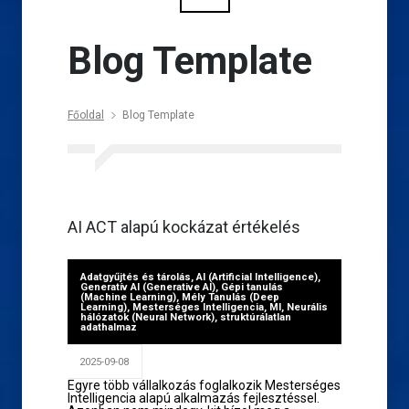
Blog Template
Főoldal
Blog Template
AI ACT alapú kockázat értékelés
Adatgyűjtés és tárolás
,
AI (Artificial Intelligence)
,
Generatív AI (Generative AI)
,
Gépi tanulás
(Machine Learning)
,
Mély Tanulás (Deep
Learning)
,
Mesterséges Intelligencia
,
MI
,
Neurális
hálózatok (Neural Network)
,
struktúrálatlan
adathalmaz
2025-09-08
Egyre több vállalkozás foglalkozik Mesterséges
Intelligencia alapú alkalmazás fejlesztéssel.