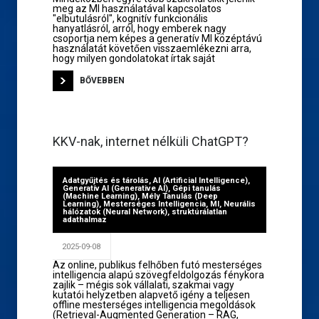
meg az MI használatával kapcsolatos
"elbutulásról", kognitív funkcionális
hanyatlásról, arról, hogy emberek nagy
csoportja nem képes a generatív MI középtávú
használatát követően visszaemlékezni arra,
hogy milyen gondolatokat írtak saját
BŐVEBBEN
KKV-nak, internet nélküli ChatGPT?
Adatgyűjtés és tárolás
,
AI (Artificial Intelligence)
,
Generatív AI (Generative AI)
,
Gépi tanulás
(Machine Learning)
,
Mély Tanulás (Deep
Learning)
,
Mesterséges Intelligencia
,
MI
,
Neurális
hálózatok (Neural Network)
,
struktúrálatlan
adathalmaz
2025-09-08
Az online, publikus felhőben futó mesterséges
intelligencia alapú szövegfeldolgozás fénykora
zajlik – mégis sok vállalati, szakmai vagy
kutatói helyzetben alapvető igény a teljesen
offline mesterséges intelligencia megoldások
(Retrieval-Augmented Generation – RAG,