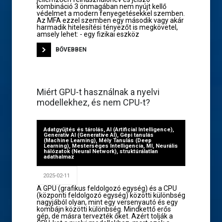
kombináció 3 önmagában nem nyújt kellő
védelmet a modern fenyegetésekkel szemben.
Az MFA ezzel szemben egy második vagy akár
harmadik hitelesítési tényezőt is megkövetel,
amsely lehet: - egy fizikai eszköz
BŐVEBBEN
Miért GPU-t használnak a nyelvi
modellekhez, és nem CPU-t?
Adatgyűjtés és tárolás
,
AI (Artificial Intelligence)
,
Generatív AI (Generative AI)
,
Gépi tanulás
(Machine Learning)
,
Mély Tanulás (Deep
Learning)
,
Mesterséges Intelligencia
,
MI
,
Neurális
hálózatok (Neural Network)
,
struktúrálatlan
adathalmaz
2025-02-11
A GPU (grafikus feldolgozó egység) és a CPU
(központi feldolgozó egység) közötti különbség
nagyjából olyan, mint egy versenyautó és egy
kombájn közötti különbség. Mindkettő erős
gép, de másra tervezték őket. Azért tolják a