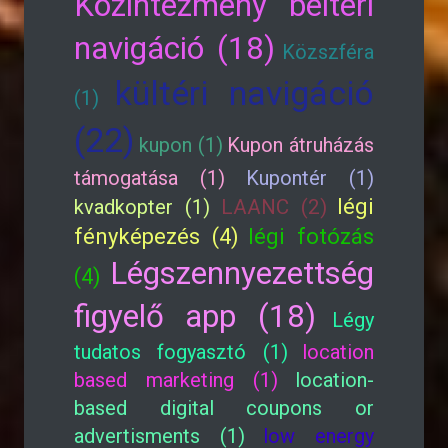
Közintézmény beltéri
navigáció (18)
Közszféra
kültéri navigáció
(1)
(22)
kupon (1)
Kupon átruházás
támogatása (1)
Kupontér (1)
légi
kvadkopter (1)
LAANC (2)
fényképezés (4)
légi fotózás
Légszennyezettség
(4)
figyelő app (18)
Légy
tudatos fogyasztó (1)
location
based marketing (1)
location-
based digital coupons or
advertisments (1)
low energy