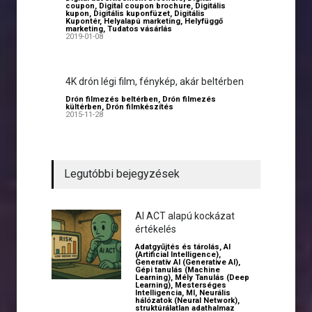
coupon
,
Digital coupon brochure
,
Digitális
kupon
,
Digitális kuponfüzet
,
Digitális
Kupontér
,
Helyalapú marketing
,
Helyfüggő
marketing
,
Tudatos vásárlás
2019-01-08
4K drón légi film, fénykép, akár beltérben
Drón filmezés beltérben
,
Drón filmezés
kültérben
,
Drón filmkészítés
2015-11-28
Legutóbbi bejegyzések
AI ACT alapú kockázat
értékelés
Adatgyűjtés és tárolás
,
AI
(Artificial Intelligence)
,
Generatív AI (Generative AI)
,
Gépi tanulás (Machine
Learning)
,
Mély Tanulás (Deep
Learning)
,
Mesterséges
Intelligencia
,
MI
,
Neurális
hálózatok (Neural Network)
,
struktúrálatlan adathalmaz