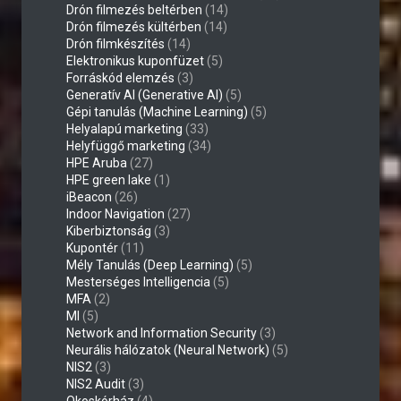
Drón filmezés beltérben
(14)
Drón filmezés kültérben
(14)
Drón filmkészítés
(14)
Elektronikus kuponfüzet
(5)
Forráskód elemzés
(3)
Generatív AI (Generative AI)
(5)
Gépi tanulás (Machine Learning)
(5)
Helyalapú marketing
(33)
Helyfüggő marketing
(34)
HPE Aruba
(27)
HPE green lake
(1)
iBeacon
(26)
Indoor Navigation
(27)
Kiberbiztonság
(3)
Kupontér
(11)
Mély Tanulás (Deep Learning)
(5)
Mesterséges Intelligencia
(5)
MFA
(2)
MI
(5)
Network and Information Security
(3)
Neurális hálózatok (Neural Network)
(5)
NIS2
(3)
NIS2 Audit
(3)