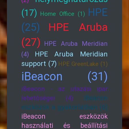
(2)
HPE
(17)
Home Office (1)
HPE Aruba
(25)
(27)
HPE Aruba Meridian
HPE Aruba Meridian
(4)
support (7)
HPE GreenLake (1)
iBeacon (31)
iBeacon - az utazási ipar
iBeacon
lehetőségei (4)
eszközök a gyakorlatban (6)
iBeacon eszközök
használati és beállítási