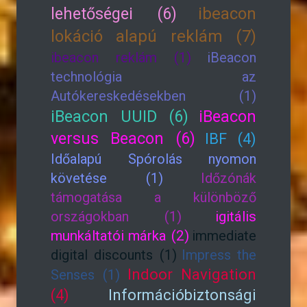
lehetőségei (6)
ibeacon
lokáció alapú reklám (7)
ibeacon reklám (1)
iBeacon
technológia az
Autókereskedésekben (1)
iBeacon UUID (6)
iBeacon
versus Beacon (6)
IBF (4)
Időalapú Spórolás nyomon
követése (1)
Időzónák
támogatása a különböző
országokban (1)
igitális
munkáltatói márka (2)
immediate
digital discounts (1)
Impress the
Indoor Navigation
Senses (1)
(4)
Információbiztonsági