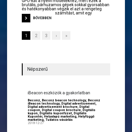
GPU-kat a nyelvi modellekhez, mert ezek a
brutális, párhuzamos gépek sokkal gyorsabban
és hatékonyabban végzik el azt a rengeteg
számítást, amit egy
BŐVEBBEN
1
2
3
›
»
Népszerű
iBeacon eszközök a gyakorlatban
Beconz
,
Beconz beacon technology
,
Beconz
iBeacon technology
,
Digital advertisement
,
Digital advertisement brochure
,
Digital
coupon
,
Digital coupon brochure
,
Digitális
kupon
,
Digitális kuponfüzet
,
Digitális
Kupontér
,
Helyalapú marketing
,
Helyfüggő
marketing
,
Tudatos vásárlás
2018-12-27