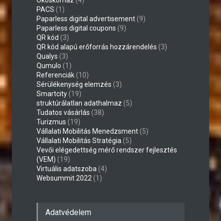
Okoskórház
(4)
PACS
(1)
Paparless digital advertisement
(9)
Paparless digital coupons
(9)
QR kód
(3)
QR kód alapú erőforrás hozzárendelés
(3)
Qualys
(3)
Qumulo
(1)
Referenciák
(10)
Sérülékenység elemzés
(3)
Smartcity
(19)
struktúrálatlan adathalmaz
(5)
Tudatos vásárlás
(38)
Turizmus
(19)
Vállalati Mobilitás Menedzsment
(5)
Vállalati Mobilitás Stratégia
(5)
Vevői elégedettség mérő rendszer fejlesztés
(VEM)
(19)
Virtuális adatszoba
(4)
Websummit 2022
(1)
Adatvédelem