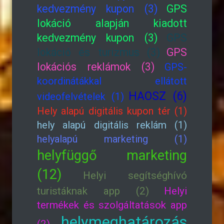
kedvezmény kupon (3)
GPS
lokáció alapján kiadott
kedvezmény kupon (3)
GPS
lokáció és turizmus (3)
GPS
lokációs reklámok (3)
GPS-
koordinátákkal ellátott
HAOSZ (6)
videofelvételek (1)
Hely alapú digitális kupon tér (1)
hely alapú digitális reklám (1)
helyalapú marketing (1)
helyfüggő marketing
(12)
Helyi segítséghívó
turistáknak app (2)
Helyi
termékek és szolgáltatások app
helymeghatározás