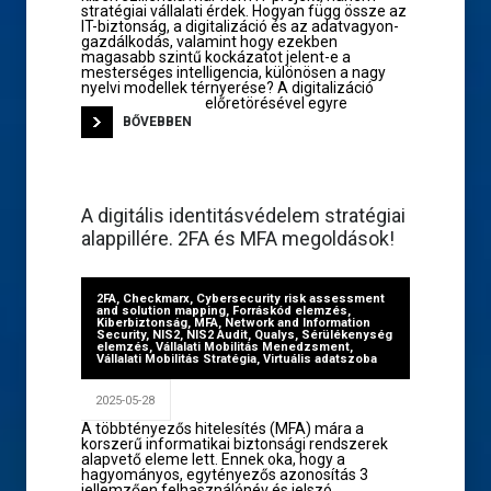
stratégiai vállalati érdek. Hogyan függ össze az
IT-biztonság, a digitalizáció és az adatvagyon-
gazdálkodás, valamint hogy ezekben
magasabb szintű kockázatot jelent-e a
mesterséges intelligencia, különösen a nagy
nyelvi modellek térnyerése? A digitalizáció
előretörésével egyre
BŐVEBBEN
A digitális identitásvédelem stratégiai
alappillére. 2FA és MFA megoldások!
2FA
,
Checkmarx
,
Cybersecurity risk assessment
and solution mapping
,
Forráskód elemzés
,
Kiberbiztonság
,
MFA
,
Network and Information
Security
,
NIS2
,
NIS2 Audit
,
Qualys
,
Sérülékenység
elemzés
,
Vállalati Mobilitás Menedzsment
,
Vállalati Mobilitás Stratégia
,
Virtuális adatszoba
2025-05-28
A többtényezős hitelesítés (MFA) mára a
korszerű informatikai biztonsági rendszerek
alapvető eleme lett. Ennek oka, hogy a
hagyományos, egytényezős azonosítás 3
jellemzően felhasználónév és jelszó