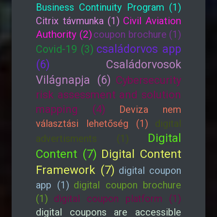
Business Continuity Program (1)
Citrix távmunka (1)
Civil Aviation
Authority (2)
coupon brochure (1)
családorvos app
Covid-19 (3)
(6)
Családorvosok
Világnapja (6)
Cybersecurity
risk assessment and solution
mapping (4)
Deviza nem
választási lehetőség (1)
digital
Digital
advertisments (1)
Content (7)
Digital Content
Framework (7)
digital coupon
app (1)
digital coupon brochure
(1)
digital coupon platform (1)
digital coupons are accessible