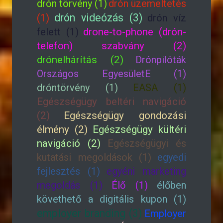
drón törvény (1)
drón üzemeltetés
drón videózás (3)
(1)
drón víz
felett (1)
drone-to-phone (drón-
telefon) szabvány (2)
drónelhárítás (2)
Drónpilóták
Országos EgyesületE (1)
dróntörvény (1)
EASA (1)
Egészségügy beltéri navigáció
(2)
Egészségügy gondozási
élmény (2)
Egészségügy kültéri
navigáció (2)
Egészségügyi és
kutatási megoldások (1)
egyedi
fejlesztés (1)
egyéni marketing
megoldás (1)
Élő (1)
élőben
követhető a digitális kupon (1)
employer branding (3)
Employer