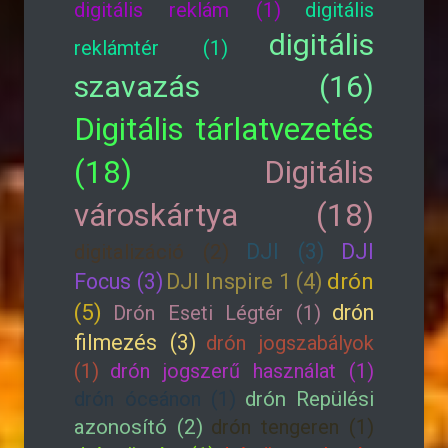
digitális reklám (1)
digitális
digitális
reklámtér (1)
szavazás (16)
Digitális tárlatvezetés
(18)
Digitális
városkártya (18)
DJI (3)
DJI
digitalizáció (2)
drón
Focus (3)
DJI Inspire 1 (4)
(5)
drón
Drón Eseti Légtér (1)
filmezés (3)
drón jogszabályok
(1)
drón jogszerű használat (1)
drón óceánon (1)
drón Repülési
azonosító (2)
drón tengeren (1)