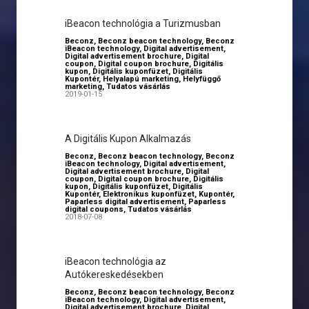
iBeacon technológia a Turizmusban
Beconz
,
Beconz beacon technology
,
Beconz
iBeacon technology
,
Digital advertisement
,
Digital advertisement brochure
,
Digital
coupon
,
Digital coupon brochure
,
Digitális
kupon
,
Digitális kuponfüzet
,
Digitális
Kupontér
,
Helyalapú marketing
,
Helyfüggő
marketing
,
Tudatos vásárlás
2019-01-15
A Digitális Kupon Alkalmazás
Beconz
,
Beconz beacon technology
,
Beconz
iBeacon technology
,
Digital advertisement
,
Digital advertisement brochure
,
Digital
coupon
,
Digital coupon brochure
,
Digitális
kupon
,
Digitális kuponfüzet
,
Digitális
Kupontér
,
Elektronikus kuponfüzet
,
Kupontér
,
Paparless digital advertisement
,
Paparless
digital coupons
,
Tudatos vásárlás
2018-07-08
iBeacon technológia az
Autókereskedésekben
Beconz
,
Beconz beacon technology
,
Beconz
iBeacon technology
,
Digital advertisement
,
Digital advertisement brochure
,
Digital