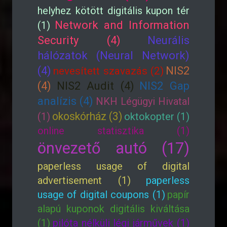
helyhez kötött digitális kupon tér
Network and Information
(1)
Security (4)
Neurális
hálózatok (Neural Network)
(4)
NIS2
nevesített szavazás (2)
(4)
NIS2 Audit (4)
NIS2 Gap
analízis (4)
NKH Légügyi Hivatal
okoskórház (3)
(1)
oktokopter (1)
online statisztika (1)
önvezető autó (17)
paperless usage of digital
advertisement (1)
paperless
usage of digital coupons (1)
papír
alapú kuponok digitális kiváltása
(1)
pilóta nélküli légi járművek (1)