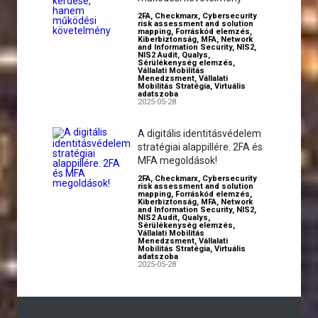
2FA
,
Checkmarx
,
Cybersecurity
risk assessment and solution
mapping
,
Forráskód elemzés
,
Kiberbiztonság
,
MFA
,
Network
and Information Security
,
NIS2
,
NIS2 Audit
,
Qualys
,
Sérülékenység elemzés
,
Vállalati Mobilitás
Menedzsment
,
Vállalati
Mobilitás Stratégia
,
Virtuális
adatszoba
2025-05-28
A digitális identitásvédelem
stratégiai alappillére. 2FA és
MFA megoldások!
2FA
,
Checkmarx
,
Cybersecurity
risk assessment and solution
mapping
,
Forráskód elemzés
,
Kiberbiztonság
,
MFA
,
Network
and Information Security
,
NIS2
,
NIS2 Audit
,
Qualys
,
Sérülékenység elemzés
,
Vállalati Mobilitás
Menedzsment
,
Vállalati
Mobilitás Stratégia
,
Virtuális
adatszoba
2025-05-28