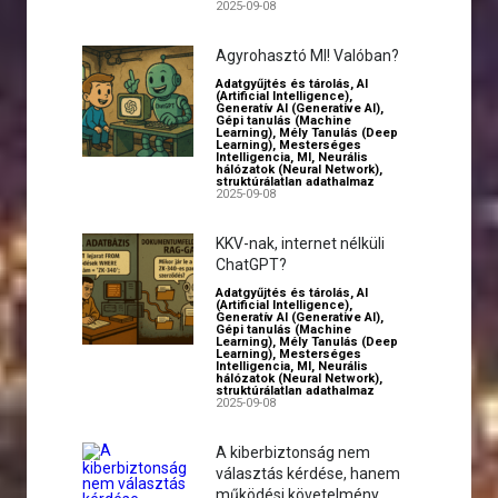
2025-09-08
Agyrohasztó MI! Valóban?
Adatgyűjtés és tárolás
,
AI
(Artificial Intelligence)
,
Generatív AI (Generative AI)
,
Gépi tanulás (Machine
Learning)
,
Mély Tanulás (Deep
Learning)
,
Mesterséges
Intelligencia
,
MI
,
Neurális
hálózatok (Neural Network)
,
struktúrálatlan adathalmaz
2025-09-08
KKV-nak, internet nélküli
ChatGPT?
Adatgyűjtés és tárolás
,
AI
(Artificial Intelligence)
,
Generatív AI (Generative AI)
,
Gépi tanulás (Machine
Learning)
,
Mély Tanulás (Deep
Learning)
,
Mesterséges
Intelligencia
,
MI
,
Neurális
hálózatok (Neural Network)
,
struktúrálatlan adathalmaz
2025-09-08
A kiberbiztonság nem
választás kérdése, hanem
működési követelmény