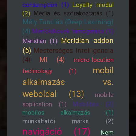
consumption (1)
Loyalty modul
(2)
Média és szórakoztatás (1)
Mély Tanulás (Deep Learning)
(4)
Mérföldkövek támogatása (1)
Meridian addon
Meridian (1)
(6)
Mesterséges Intelligencia
(4)
MI (4)
micro-location
mobil
technology (1)
alkalmazás vs.
weboldal (13)
mobile
application (1)
Mobilitás (2)
mobilos alkalmazás (1)
munkáltatói márka (2)
navigáció (17)
Nem