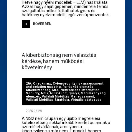
illetve nagy nyelvi modellek – LLM) használata.
Azzal, hogy saját gépemen, mindenféle felhős
szolgáltatás nélkül futtathatok gyors és
hatékony nyelvi modellt, egészen új horizontok
BŐVEBBEN
A kiberbiztonság nem választás
kérdése, hanem működési
követelmény
2FA
,
Checkmarx
,
Cybersecurity risk assessment
and solution mapping
,
Forráskód elemzés
,
Kiberbiztonság
,
MFA
,
Network and Information
Security
,
NIS2
,
NIS2 Audit
,
Qualys
,
Sérülékenység
elemzés
,
Vállalati Mobilitás Menedzsment
,
Vállalati Mobilitás Stratégia
,
Virtuális adatszoba
2025-05-28
A NIS2 nem csupán egy újabb megfelelési
kötelezettség: sokkal inkább keretet ad annak a
szemléletváltásnak, amelyben a
kiberreziliencia már nem IT-projekt, hanem