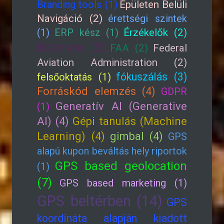
Branding tools (1)
Épületen Belüli
Navigáció (2)
érettségi szintek
(1)
ERP kész (1)
Érzékelők (2)
Estimote (6)
FAA (2)
Federal
Aviation Administration (2)
fókuszálás (3)
felsőoktatás (1)
Forráskód elemzés (4)
GDPR
Generatív AI (Generative
(1)
AI) (4)
Gépi tanulás (Machine
Learning) (4)
gimbal (4)
GPS
alapú kupon beváltás hely riportok
GPS based geolocation
(1)
(7)
GPS based marketing (1)
GPS beltérben (14)
GPS
koordináta alapján kiadott